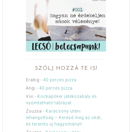
SZÓLJ HOZZÁ TE IS!
Erabig
-
40 perces pizza
Angi
-
40 perces pizza
Vivi
-
Kockapóker játékszabály és
nyomtatható táblázat
Zsuzsa
-
Karácsony utáni
lehangoltság – Keresd meg az okát,
és teremts új hagyományt!