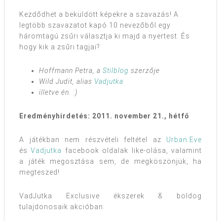
Kezdődhet a beküldött képekre a szavazás! A
legtöbb szavazatot kapó 10 nevezőből egy
háromtagú zsűri választja ki majd a nyertest. És
hogy kik a zsűri tagjai?
Hoffmann Petra, a
Stilblog
szerzője
Wild Judit, alias
Vadjutka
illetve én. :)
Eredményhirdetés: 2011. november 21., hétfő
A játékban nem részvételi feltétel az
Urban:Eve
és
Vadjutka
facebook oldalak like-olása, valamint
a játék megosztása sem, de megköszönjük, ha
megteszed!
VadJutka Exclusive ékszerek & boldog
tulajdonosaik akcióban: