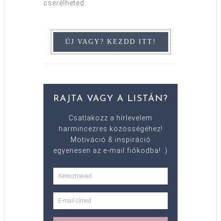
cserélheted.
RAJTA VAGY A LISTÁN?
Csatlakozz a hírlevelem
harmincezres közösségéhez!
Motiváció & inspiráció
egyenesen az e-mail fiókodba! :)