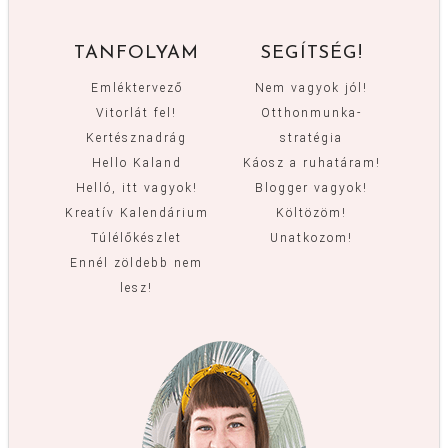
TANFOLYAM
SEGÍTSÉG!
Emléktervező
Nem vagyok jól!
Vitorlát fel!
Otthonmunka-
Kertésznadrág
stratégia
Hello Kaland
Káosz a ruhatáram!
Helló, itt vagyok!
Blogger vagyok!
Kreatív Kalendárium
Költözöm!
Túlélőkészlet
Unatkozom!
Ennél zöldebb nem
lesz!