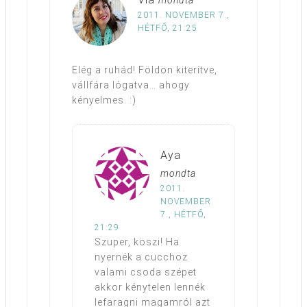
2011. NOVEMBER 7.,
HÉTFŐ, 21:25
Elég a ruhád! Földön kiterítve,
vállfára lógatva… ahogy
kényelmes. :)
Aya
mondta
2011.
NOVEMBER
7., HÉTFŐ,
21:29
Szuper, köszi! Ha
nyernék a cucchoz
valami csoda szépet
akkor kénytelen lennék
lefaragni magamról azt