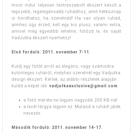
most indul: teljesen testreszabott ékszert készít a
legszebb, legelegánsabb ruhádhoz, amit hétköznap
is hordhatsz, ha szeretnéd! Ha van olyan ruhád,
amihez úgy érzed, kell egy kis plusz, valami extra,
amivel még egyedibb lehetne, fotózd le, és saját
VadJutka ékszert nyerhetsz!
Első forduló: 2011. november 7-11.
Küldj egy fotót arról az elegáns, vagy számodra
különleges ruháról, melyhez szeretnél egy Vadjutka
design ékszert. Kérlek, az alábbi részletek alapján
küldd a képet ide:
vadjutkaexclusive@gmail.com
a fotó mérete ne legyen nagyobb 200 KB-nál
a levél tárgya legyen ez: Mutasd a ruhád! játék
nevezés
Második forduló: 2011. november 14-17.