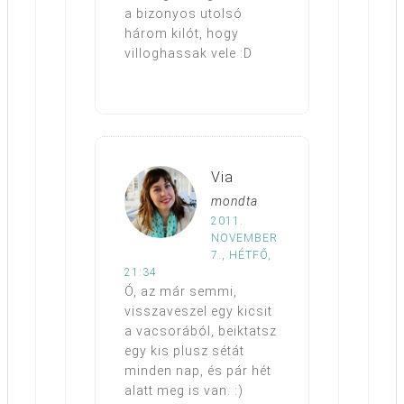
a bizonyos utolsó
három kilót, hogy
villoghassak vele :D
Via
mondta
2011.
NOVEMBER
7., HÉTFŐ,
21:34
Ó, az már semmi,
visszaveszel egy kicsit
a vacsorából, beiktatsz
egy kis plusz sétát
minden nap, és pár hét
alatt meg is van. :)