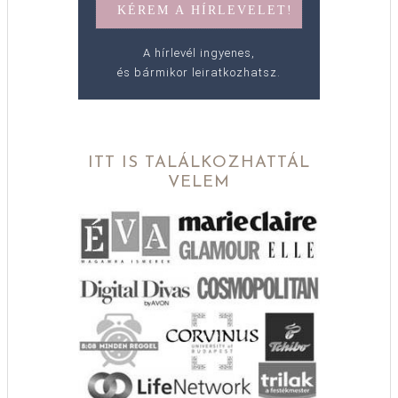
A hírlevél ingyenes,
és bármikor leiratkozhatsz.
ITT IS TALÁLKOZHATTÁL
VELEM