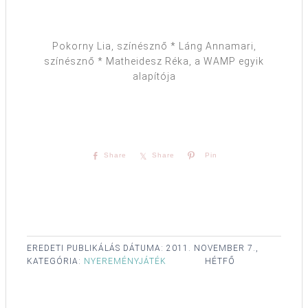
Pokorny Lia, színésznő * Láng Annamari,
színésznő * Matheidesz Réka, a WAMP egyik
alapítója
Share
Share
Pin
EREDETI PUBLIKÁLÁS DÁTUMA:
2011. NOVEMBER 7.,
KATEGÓRIA:
NYEREMÉNYJÁTÉK
HÉTFŐ