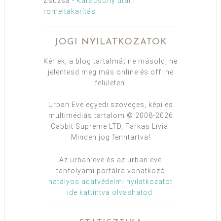
Zsuzsa
-
Karácsony utáni
romeltakarítás
JOGI NYILATKOZATOK
Kérlek, a blog tartalmát ne másold, ne
jelentesd meg más online és offline
felületen.
Urban:Eve egyedi szöveges, képi és
multimédiás tartalom © 2008-2026
Cabbit Supreme LTD, Farkas Lívia.
Minden jog fenntartva!
Az urban:eve és az urban:eve
tanfolyami portálra vonatkozó
hatályos adatvédelmi nyilatkozatot
ide kattintva olvashatod
.