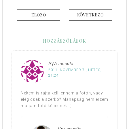
ELŐZŐ
KÖVETKEZŐ
HOZZÁSZÓLÁSOK
Aya
mondta
2011. NOVEMBER 7., HÉTFŐ,
21:24
Nekem is rajta kell lennem a fotón, vagy
elég csak a szerkó? Manapság nem érzem
magam fotó képesnek :(
Via
mondta