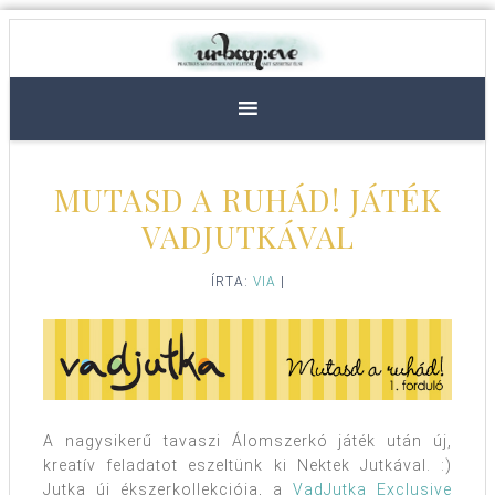
MUTASD A RUHÁD! JÁTÉK
VADJUTKÁVAL
ÍRTA:
VIA
|
A nagysikerű tavaszi Álomszerkó játék után új,
kreatív feladatot eszeltünk ki Nektek Jutkával. :)
Jutka új ékszerkollekciója, a
VadJutka Exclusive