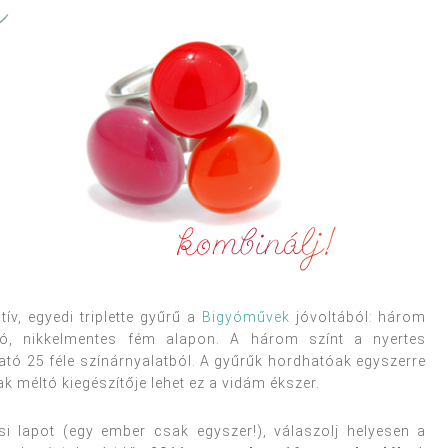
ív, egyedi triplette gyűrű a
Bigyóművek
jóvoltából: három
ató, nikkelmentes fém alapon. A három színt a nyertes
tó 25 féle színárnyalatból. A gyűrűk hordhatóak egyszerre
ak méltó kiegészítője lehet ez a vidám ékszer.
zési lapot (egy ember csak egyszer!), válaszolj helyesen a