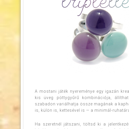
A mostani játék nyereménye egy igazán kreat
kis üveg pöttygyűrű kombinációja, állíth
szabadon variálhatja össze magának a kapha
is, külön is, kettesével is — a minimál-ruhatár
Ha szeretnél játszani, töltsd ki a jelentke