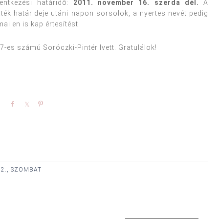
lentkezési határidő:
2011. november 16. szerda dél.
A
játék határideje utáni napon sorsolok, a nyertes nevét pedig
ailen is kap értesítést.
7-es számú Soróczki-Pintér Ivett. Gratulálok!
Share
Share
Pin
2., SZOMBAT