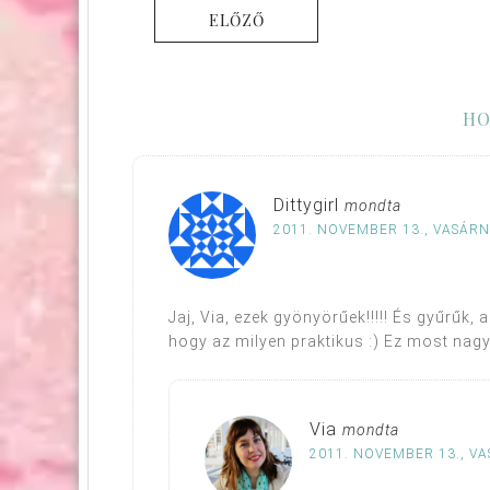
ELŐZŐ
HO
Dittygirl
mondta
2011. NOVEMBER 13., VASÁRNA
Jaj, Via, ezek gyönyörűek!!!!! És gyűrűk
hogy az milyen praktikus :) Ez most nag
Via
mondta
2011. NOVEMBER 13., VA