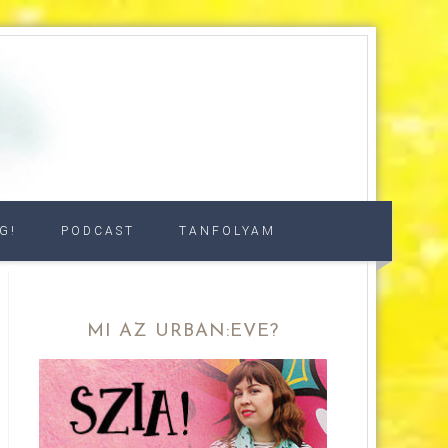
G!
PODCAST
TANFOLYAM
MI AZ URBAN:EVE?