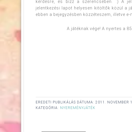
kérdésre, és bízz a szerencsében. :) A je
jelentkezési lapot helyesen kitöltők közül a 
ebben a bejegyzésben közzéteszem, illetve e-m
A játéknak vége! A nyertes a 85
EREDETI PUBLIKÁLÁS DÁTUMA:
2011. NOVEMBER 1
KATEGÓRIA:
NYEREMÉNYJÁTÉK