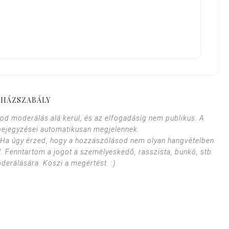
HÁZSZABÁLY
od moderálás alá kerül, és az elfogadásig nem publikus. A
bejegyzései automatikusan megjelennek.
. Ha úgy érzed, hogy a hozzászólásod nem olyan hangvételben
l. Fenntartom a jogot a személyeskedő, rasszista, bunkó, stb.
erálására. Köszi a megértést. :)