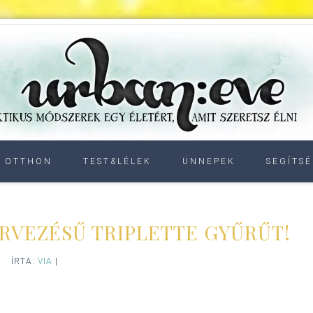
OTTHON
TEST&LÉLEK
ÜNNEPEK
SEGÍTSÉ
TERVEZÉSŰ TRIPLETTE GYŰRŰT!
ÍRTA:
VIA
|