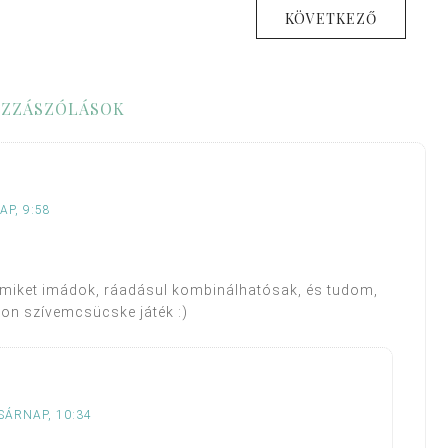
KÖVETKEZŐ
ZZÁSZÓLÁSOK
P, 9:58
, amiket imádok, ráadásul kombinálhatósak, és tudom,
yon szívemcsücske játék :)
SÁRNAP, 10:34