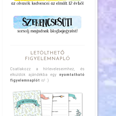
LETÖLTHETŐ
FIGYELEMNAPLÓ
Csatlakozz a hírleveleseimhez, és
elküldök ajándékba egy
nyomtatható
figyelemnaplót
is! :)