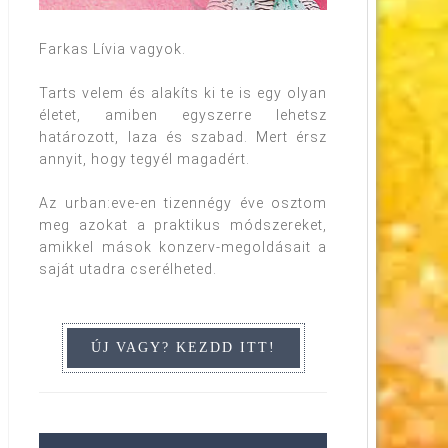
Farkas Lívia vagyok.
Tarts velem és alakíts ki te is egy olyan
életet, amiben egyszerre lehetsz
határozott, laza és szabad. Mert érsz
annyit, hogy tegyél magadért.
Az urban:eve-en tizennégy éve osztom
meg azokat a praktikus módszereket,
amikkel mások konzerv-megoldásait a
saját utadra cserélheted.