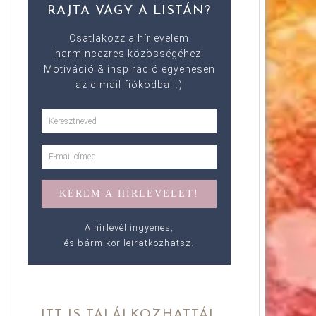
RAJTA VAGY A LISTÁN?
Csatlakozz a hírlevelem
harmincezres közösségéhez!
Motiváció & inspiráció egyenesen
az e-mail fiókodba! :)
A hírlevél ingyenes,
és bármikor leiratkozhatsz.
ITT IS TALÁLKOZHATTÁL