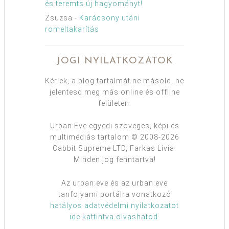
és teremts új hagyományt!
Zsuzsa
-
Karácsony utáni
romeltakarítás
JOGI NYILATKOZATOK
Kérlek, a blog tartalmát ne másold, ne
jelentesd meg más online és offline
felületen.
Urban:Eve egyedi szöveges, képi és
multimédiás tartalom © 2008-2026
Cabbit Supreme LTD, Farkas Lívia.
Minden jog fenntartva!
Az urban:eve és az urban:eve
tanfolyami portálra vonatkozó
hatályos adatvédelmi nyilatkozatot
ide kattintva olvashatod
.