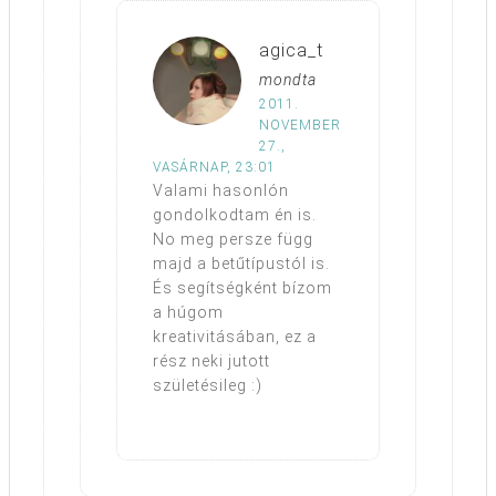
agica_t
mondta
2011.
NOVEMBER
27.,
VASÁRNAP, 23:01
Valami hasonlón
gondolkodtam én is.
No meg persze függ
majd a betűtípustól is.
És segítségként bízom
a húgom
kreativitásában, ez a
rész neki jutott
születésileg :)