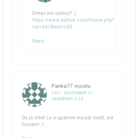
Ehhez mit szólsz? :)
https://www.dafont.com/theme.php?
cat=601&text=LED
Reply
Panka77
mondta
2011. NOVEMBER 27.,
VASÁRNAP, 8:23
De jó ötlet! Le is gyártok ma pár betűt, azt
hiszem! :)