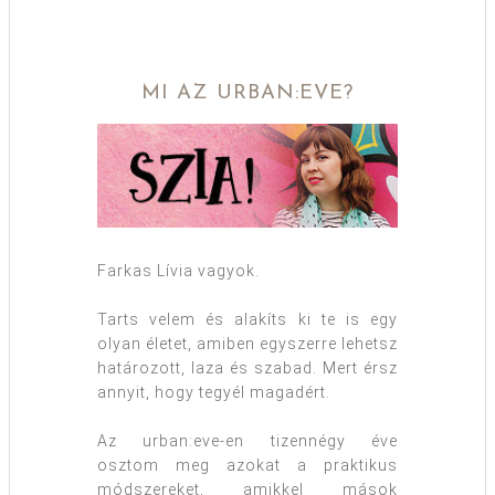
MI AZ URBAN:EVE?
Farkas Lívia vagyok.
Tarts velem és alakíts ki te is egy
olyan életet, amiben egyszerre lehetsz
határozott, laza és szabad. Mert érsz
annyit, hogy tegyél magadért.
Az urban:eve-en tizennégy éve
osztom meg azokat a praktikus
módszereket, amikkel mások