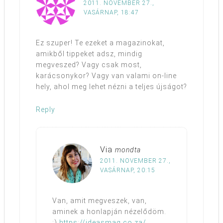
2011. NOVEMBER 27.,
VASÁRNAP, 18:47
Ez szuper! Te ezeket a magazinokat,
amikből tippeket adsz, mindig
megveszed? Vagy csak most,
karácsonykor? Vagy van valami on-line
hely, ahol meg lehet nézni a teljes újságot?
Reply
Via
mondta
2011. NOVEMBER 27.,
VASÁRNAP, 20:15
Van, amit megveszek, van,
aminek a honlapján nézelődöm.
:)
https://ideasmag.co.za/