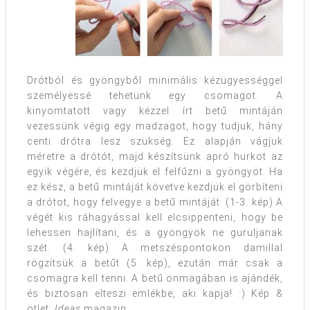
Drótból és gyöngyből minimális kézügyességgel
személyessé tehetünk egy csomagot. A
kinyomtatott vagy kézzel írt betű mintáján
vezessünk végig egy madzagot, hogy tudjuk, hány
centi drótra lesz szükség. Ez alapján vágjuk
méretre a drótót, majd készítsünk apró hurkot az
egyik végére, és kezdjük el felfűzni a gyöngyöt. Ha
ez kész, a betű mintáját követve kezdjük el görbíteni
a drótot, hogy felvegye a betű mintáját. (1-3. kép) A
végét kis ráhagyással kell elcsippenteni, hogy be
lehessen hajlítani, és a gyöngyök ne guruljanak
szét. (4. kép) A metszéspontokon damillal
rögzítsük a betűt (5. kép), ezután már csak a
csomagra kell tenni. A betű önmagában is ajándék,
és biztosan elteszi emlékbe, aki kapja! :) Kép &
ötlet:
Ideas
magazin