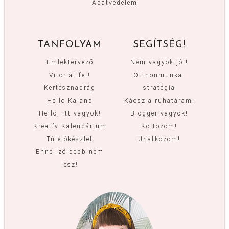
Adatvédelem
TANFOLYAM
SEGÍTSÉG!
Emléktervező
Nem vagyok jól!
Vitorlát fel!
Otthonmunka-
Kertésznadrág
stratégia
Hello Kaland
Káosz a ruhatáram!
Helló, itt vagyok!
Blogger vagyok!
Kreatív Kalendárium
Költözöm!
Túlélőkészlet
Unatkozom!
Ennél zöldebb nem
lesz!