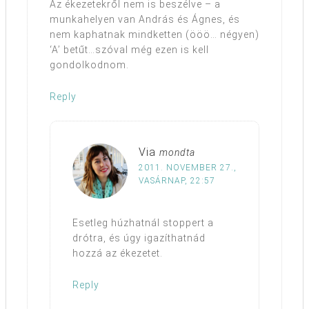
Az ékezetekről nem is beszélve – a
munkahelyen van András és Ágnes, és
nem kaphatnak mindketten (ööö… négyen)
‘A’ betűt…szóval még ezen is kell
gondolkodnom.
Reply
Via
mondta
2011. NOVEMBER 27.,
VASÁRNAP, 22:57
Esetleg húzhatnál stoppert a
drótra, és úgy igazíthatnád
hozzá az ékezetet.
Reply