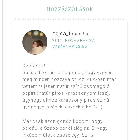
HOZZÁSZÓLÁSOK
agica_t
mondta
2011. NOVEMBER 27.,
VASÁRNAP, 22:55
De klassz!
Rá is állítottam a húgomat, hogy vegyen
meg minden hozzávalót. Az IKEA-ban már
vettem teljesen natúr színű csomagoló
papírt (natúr-piros karácsonyom lesz),
úgyhogy ahhoz karácsony-piros színű
gyönggyel szépek lesznek a betűk :)
Már csak azon gondolkodom, hogy
például a Szabolcsnál elég az ‘S’ vagy
inkább műtsek össze egy ‘Sz’-t?