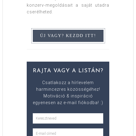
konzerv-megoldásait a saját utadra
cserélheted.
RAJTA VAGY A LISTÁN?
Csatlakozz a hírlevelem
harmincezres közösségéhez!
Motiváció & inspiráció
egyenesen az e-mail fiókodba! :)