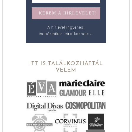
A hírlevél ingyenes,
és bármikor leiratkozhatsz.
ITT IS TALÁLKOZHATTÁL
VELEM