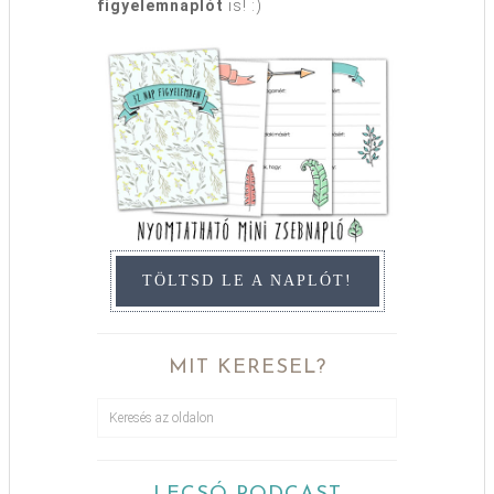
figyelemnaplót
is! :)
TÖLTSD LE A NAPLÓT!
MIT KERESEL?