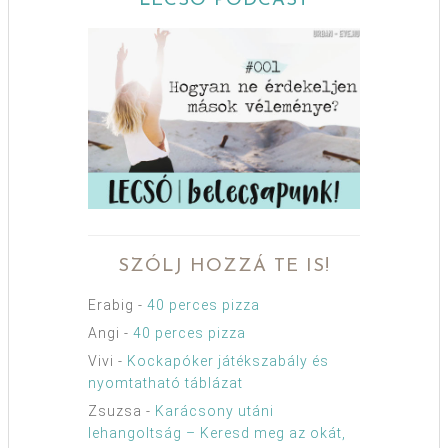
LECSÓ PODCAST
SZÓLJ HOZZÁ TE IS!
Erabig
-
40 perces pizza
Angi
-
40 perces pizza
Vivi
-
Kockapóker játékszabály és
nyomtatható táblázat
Zsuzsa
-
Karácsony utáni
lehangoltság – Keresd meg az okát,