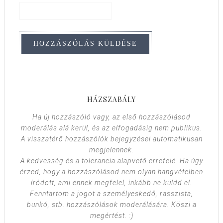
HÁZSZABÁLY
Ha új hozzászóló vagy, az első hozzászólásod
moderálás alá kerül, és az elfogadásig nem publikus.
A visszatérő hozzászólók bejegyzései automatikusan
megjelennek.
A kedvesség és a tolerancia alapvető errefelé. Ha úgy
érzed, hogy a hozzászólásod nem olyan hangvételben
íródott, ami ennek megfelel, inkább ne küldd el.
Fenntartom a jogot a személyeskedő, rasszista,
bunkó, stb. hozzászólások moderálására. Köszi a
megértést. :)