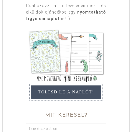
Csatlakozz a hírleveleseimhez, és
elküldök ajándékba egy
nyomtatható
figyelemnaplót
is! :)
TÖLTSD LE A NAPLÓT!
MIT KERESEL?