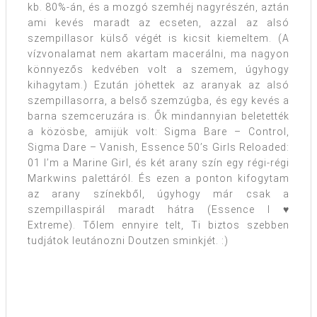
kb. 80%-án, és a mozgó szemhéj nagyrészén, aztán
ami kevés maradt az ecseten, azzal az alsó
szempillasor külső végét is kicsit kiemeltem. (A
vízvonalamat nem akartam macerálni, ma nagyon
könnyezős kedvében volt a szemem, úgyhogy
kihagytam.) Ezután jöhettek az aranyak az alsó
szempillasorra, a belső szemzúgba, és egy kevés a
barna szemceruzára is. Ők mindannyian beletették
a közösbe, amijük volt: Sigma Bare – Control,
Sigma Dare – Vanish, Essence 50’s Girls Reloaded:
01 I’m a Marine Girl, és két arany szín egy régi-régi
Markwins palettáról. És ezen a ponton kifogytam
az arany színekből, úgyhogy már csak a
szempillaspirál maradt hátra (Essence I ♥
Extreme). Tőlem ennyire telt, Ti biztos szebben
tudjátok leutánozni Doutzen sminkjét. :)