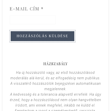
E-MAIL CÍM
*
HÁZSZABÁLY
Ha új hozzászóló vagy, az első hozzászólásod
moderálás alá kerül, és az elfogadásig nem publikus.
A visszatérő hozzászólók bejegyzései automatikusan
megjelennek.
A kedvesség és a tolerancia alapvető errefelé. Ha úgy
érzed, hogy a hozzászólásod nem olyan hangvételben
íródott, ami ennek megfelel, inkább ne küldd el.
Fenntartom a jogot a személyeskedő, rasszista,