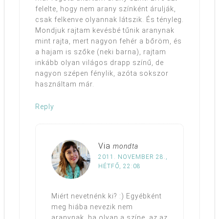
felelte, hogy nem arany színként árulják,
csak felkenve olyannak látszik. És tényleg.
Mondjuk rajtam kevésbé tűnik aranynak
mint rajta, mert nagyon fehér a bőröm, és
a hajam is szőke (neki barna), rajtam
inkább olyan világos drapp színű, de
nagyon szépen fénylik, azóta sokszor
használtam már.
Reply
Via
mondta
2011. NOVEMBER 28.,
HÉTFŐ, 22:08
Miért nevetnénk ki? :) Egyébként
meg hiába nevezik nem
aranynak, ha olyan a színe, az az