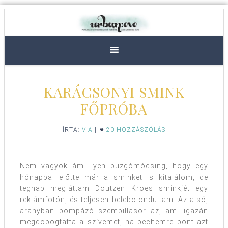
KARÁCSONYI SMINK
FŐPRÓBA
ÍRTA:
VIA
|
20 HOZZÁSZÓLÁS
Nem vagyok ám ilyen buzgómócsing, hogy egy
hónappal előtte már a sminket is kitalálom, de
tegnap megláttam Doutzen Kroes sminkjét egy
reklámfotón, és teljesen belebolondultam. Az alsó,
aranyban pompázó szempillasor az, ami igazán
megdobogtatta a szívemet, na pechemre pont azt