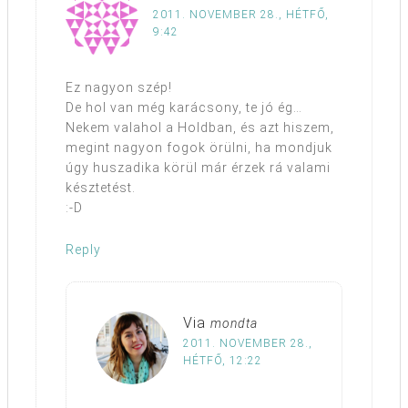
2011. NOVEMBER 28., HÉTFŐ,
9:42
Ez nagyon szép!
De hol van még karácsony, te jó ég…
Nekem valahol a Holdban, és azt hiszem,
megint nagyon fogok örülni, ha mondjuk
úgy huszadika körül már érzek rá valami
késztetést.
:-D
Reply
Via
mondta
2011. NOVEMBER 28.,
HÉTFŐ, 12:22