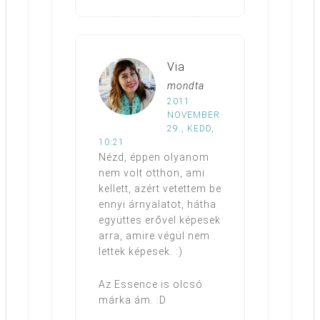
Via
mondta
2011.
NOVEMBER
29., KEDD,
10:21
Nézd, éppen olyanom
nem volt otthon, ami
kellett, azért vetettem be
ennyi árnyalatot, hátha
együttes erővel képesek
arra, amire végül nem
lettek képesek. :)
Az Essence is olcsó
márka ám. :D