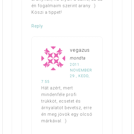
én fogalmaim szerint arany. :)
Köszi a tippet!
Reply
vegazus
mondta
2011.
NOVEMBER
29., KEDD,
7:55
Hát azért, mert
mindenféle profi
trükköt, ecsetet és
árnyalatot bevetsz, erre
én meg jövök egy olcsó
márkával. :)