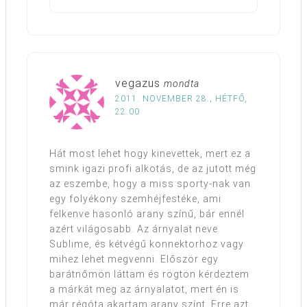
vegazus
mondta
2011. NOVEMBER 28., HÉTFŐ,
22:00
Hát most lehet hogy kinevettek, mert ez a
smink igazi profi alkotás, de az jutott még
az eszembe, hogy a miss sporty-nak van
egy folyékony szemhéjfestéke, ami
felkenve hasonló arany színű, bár ennél
azért világosabb. Az árnyalat neve
Sublime, és kétvégű konnektorhoz vagy
mihez lehet megvenni. Először egy
barátnőmön láttam és rögtön kérdeztem
a márkát meg az árnyalatot, mert én is
már régóta akartam arany színt. Erre azt