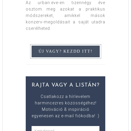
Az urban:eve-en tizennégy éve
osztom meg azokat a praktikus
módszereket, amikkel mások
konzerv-megoldásait a saját utadra
cserélheted.
RAJTA VAGY A LISTÁN?
Csatlakozz a hírlevelem
harmincezres közösségéhez!
Motiváció & inspiráció
egyenesen az e-mail fiókodba! :)