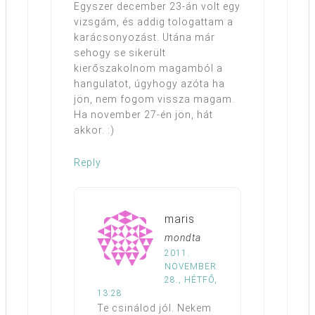
Egyszer december 23-án volt egy
vizsgám, és addig tologattam a
karácsonyozást. Utána már
sehogy se sikerült
kierőszakolnom magamból a
hangulatot, úgyhogy azóta ha
jön, nem fogom vissza magam.
Ha november 27-én jön, hát
akkor. :)
Reply
maris
mondta
2011.
NOVEMBER
28., HÉTFŐ,
13:28
Te csinálod jól. Nekem