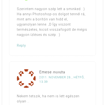
Szerintem nagyon szép lett a sminked. :)
Ha annyi Photoshop-os dolgot tennél rá,
mint ami a borítón van hidd el,
ugyanolyan lenne. ;D Így viszont
természetes, kicsit visszafogott de mégis
nagyon ízléses és szép. :)
Reply
Emese
mondta
2011. NOVEMBER 28., HÉTFŐ,
13:39
Nekem tetszik, ha nem is lett egészen
olyan …