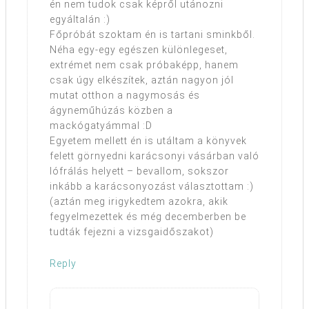
én nem tudok csak képről utánozni
egyáltalán :)
Főpróbát szoktam én is tartani sminkből.
Néha egy-egy egészen különlegeset,
extrémet nem csak próbaképp, hanem
csak úgy elkészítek, aztán nagyon jól
mutat otthon a nagymosás és
ágyneműhúzás közben a
mackógatyámmal :D
Egyetem mellett én is utáltam a könyvek
felett görnyedni karácsonyi vásárban való
lófrálás helyett – bevallom, sokszor
inkább a karácsonyozást választottam :)
(aztán meg irigykedtem azokra, akik
fegyelmezettek és még decemberben be
tudták fejezni a vizsgaidőszakot)
Reply