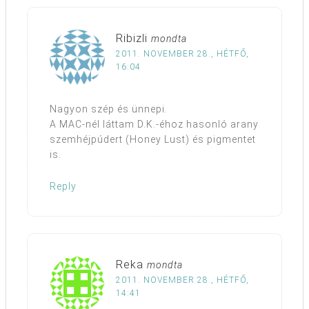
Ribizli
mondta
2011. NOVEMBER 28., HÉTFŐ,
16:04
Nagyon szép és ünnepi.
A MAC-nél láttam D.K.-éhoz hasonló arany
szemhéjpúdert (Honey Lust) és pigmentet
is.
Reply
Reka
mondta
2011. NOVEMBER 28., HÉTFŐ,
14:41