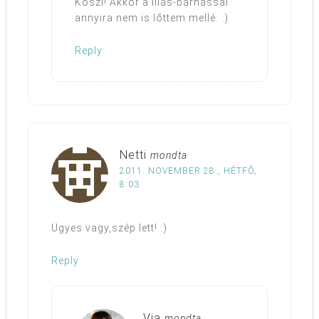
Köszi! Akkor a lilás-barnással
annyira nem is lőttem mellé. :)
Reply
Netti
mondta
2011. NOVEMBER 28., HÉTFŐ,
8:03
Ügyes vagy,szép lett! :)
Reply
Via
mondta