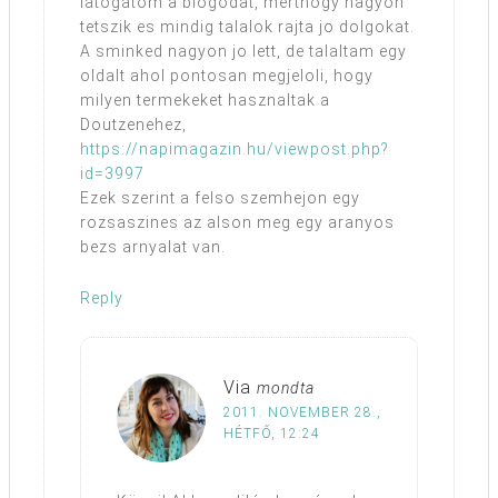
latogatom a blogodat, merthogy nagyon
tetszik es mindig talalok rajta jo dolgokat.
A sminked nagyon jo lett, de talaltam egy
oldalt ahol pontosan megjeloli, hogy
milyen termekeket hasznaltak a
Doutzenehez,
https://napimagazin.hu/viewpost.php?
id=3997
Ezek szerint a felso szemhejon egy
rozsaszines az alson meg egy aranyos
bezs arnyalat van.
Reply
Via
mondta
2011. NOVEMBER 28.,
HÉTFŐ, 12:24