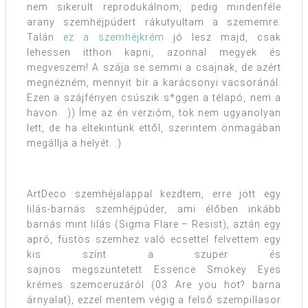
nem sikerült reprodukálnom, pedig mindenféle
arany szemhéjpúdert rákutyultam a szememre.
Talán
ez a szemhéjkrém
jó lesz majd, csak
lehessen itthon kapni, azonnal megyek és
megveszem! A szája se semmi a csajnak, de azért
megnézném, mennyit bír a karácsonyi vacsoránál.
Ezen a szájfényen csúszik s*ggen a télapó, nem a
havon. :)) Íme az én verzióm, tök nem ugyanolyan
lett, de ha eltekintünk ettől, szerintem önmagában
megállja a helyét. :)
ArtDeco szemhéjalappal kezdtem, erre jött egy
lilás-barnás szemhéjpúder, ami élőben inkább
barnás mint lilás (Sigma Flare – Resist), aztán egy
apró, füstös szemhez való ecsettel felvettem egy
kis színt a szuper és
sajnos megszüntetett Essence Smokey Eyes
krémes szemceruzáról (03 Are you hot? barna
árnyalat), ezzel mentem végig a felső szempillasor