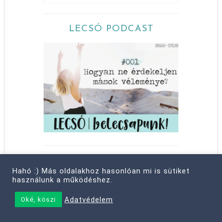
LECSÓ PODCAST
SZÓLJ HOZZÁ TE IS!
Hahó :) Más oldalakhoz hasonlóan mi is sütiket
használunk a működéshez.
Erabig
-
40 perces pizza
Angi
-
40 perces pizza
Adatvédelem
Oké, köszi
Vivi
-
Kockapóker játékszabály és
nyomtatható táblázat