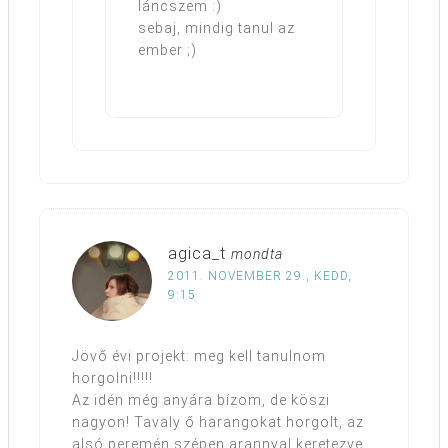
láncszem :)
sebaj, mindig tanul az
ember ;)
agica_t
mondta
2011. NOVEMBER 29., KEDD,
9:15
Jövő évi projekt: meg kell tanulnom
horgolni!!!!!
Az idén még anyára bízom, de köszi
nagyon! Tavaly ő harangokat horgolt, az
alsó peremén szépen arannyal keretezve.