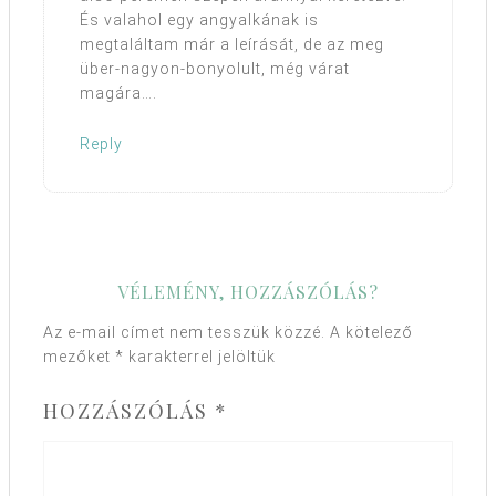
És valahol egy angyalkának is
megtaláltam már a leírását, de az meg
über-nagyon-bonyolult, még várat
magára….
Reply
VÉLEMÉNY, HOZZÁSZÓLÁS?
Az e-mail címet nem tesszük közzé.
A kötelező
mezőket
*
karakterrel jelöltük
HOZZÁSZÓLÁS
*