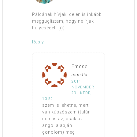
Pálcának hívják, de én is inkább
meggugliztam, hogy ne írjak
hülyeséget. :)))
Reply
Emese
mondta
2011.
NOVEMBER
29., KEDD,
10:52
szem is lehetne, mert
van kúszószem (talán
nem is az, csak az
angol alapján
gonolom) meg