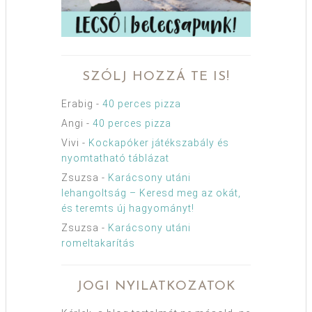
SZÓLJ HOZZÁ TE IS!
Erabig
-
40 perces pizza
Angi
-
40 perces pizza
Vivi
-
Kockapóker játékszabály és
nyomtatható táblázat
Zsuzsa
-
Karácsony utáni
lehangoltság – Keresd meg az okát,
és teremts új hagyományt!
Zsuzsa
-
Karácsony utáni
romeltakarítás
JOGI NYILATKOZATOK