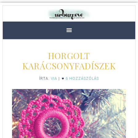
HORGOLT
KARÁCSONYFADÍSZEK
ÍRTA:
VIA
|
6 HOZZÁSZÓLÁS