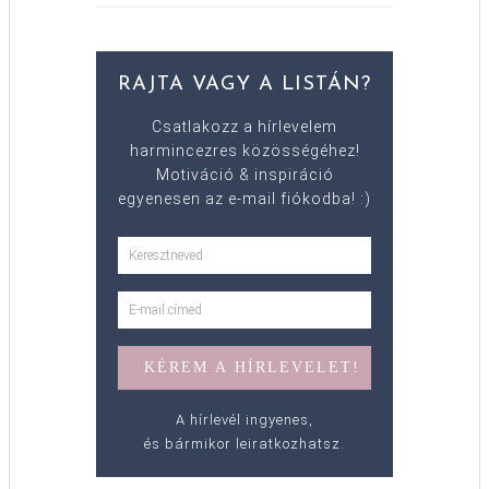
RAJTA VAGY A LISTÁN?
Csatlakozz a hírlevelem
harmincezres közösségéhez!
Motiváció & inspiráció
egyenesen az e-mail fiókodba! :)
A hírlevél ingyenes,
és bármikor leiratkozhatsz.