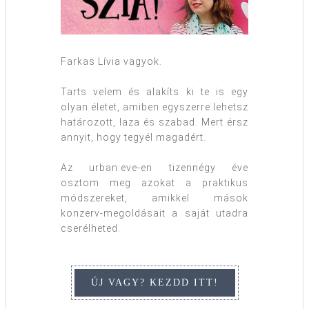
Farkas Lívia vagyok.
Tarts velem és alakíts ki te is egy
olyan életet, amiben egyszerre lehetsz
határozott, laza és szabad. Mert érsz
annyit, hogy tegyél magadért.
Az urban:eve-en tizennégy éve
osztom meg azokat a praktikus
módszereket, amikkel mások
konzerv-megoldásait a saját utadra
cserélheted.