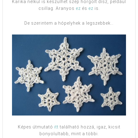
Karika nélkül is készülhet szép horgolt dísz, például
csillag. Aranyos
ez
és
ez
is.
De szerintem a hópelyhek a legszebbek…
Képes útmutató
itt
található hozzá, igaz, kicsit
bonyolultabb, mint a többi.