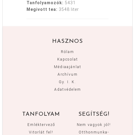
Tanfolyamozók:
5431
Megivott tea:
3548 liter
HASZNOS
Rólam
Kapcsolat
Médiaajánlat
Archívum
Gy. I. K.
Adatvédelem
TANFOLYAM
SEGÍTSÉG!
Emléktervező
Nem vagyok jól!
Vitorlát fel!
Otthonmunka-