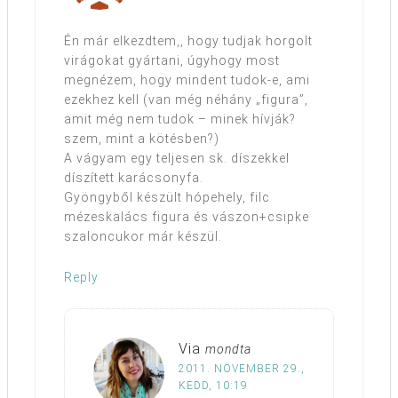
Én már elkezdtem,, hogy tudjak horgolt
virágokat gyártani, úgyhogy most
megnézem, hogy mindent tudok-e, ami
ezekhez kell (van még néhány „figura”,
amit még nem tudok – minek hívják?
szem, mint a kötésben?)
A vágyam egy teljesen sk. díszekkel
díszített karácsonyfa.
Gyöngyből készült hópehely, filc
mézeskalács figura és vászon+csipke
szaloncukor már készül.
Reply
Via
mondta
2011. NOVEMBER 29.,
KEDD, 10:19