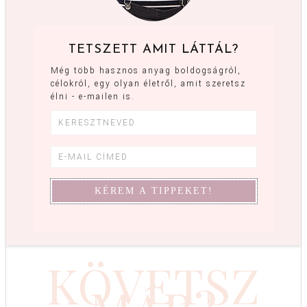
TETSZETT AMIT LÁTTÁL?
Még több hasznos anyag boldogságról,
célokról, egy olyan életről, amit szeretsz
élni - e-mailen is.
KÖVETSZ