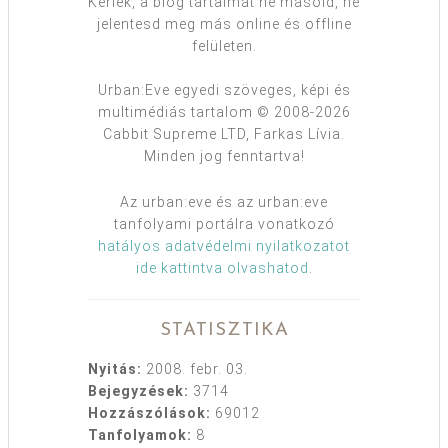
Kérlek, a blog tartalmát ne másold, ne
jelentesd meg más online és offline
felületen.
Urban:Eve egyedi szöveges, képi és
multimédiás tartalom © 2008-2026
Cabbit Supreme LTD, Farkas Lívia.
Minden jog fenntartva!
Az urban:eve és az urban:eve
tanfolyami portálra vonatkozó
hatályos adatvédelmi nyilatkozatot
ide kattintva olvashatod
.
STATISZTIKA
Nyitás:
2008. febr. 03.
Bejegyzések:
3714
Hozzászólások:
69012
Tanfolyamok:
8