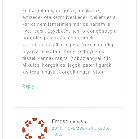
Én bármit meghorgolok, megkötök,
évtizedek óta kézműveskedek. Nekem ez a
karika nem ismeretlen már csináltam is
ilyet régen. Egyébként nem ördöngösség a
horgolás pálcák és láncszemek
variációjából áll az egész. Nekem mindig
olyan a fenyőfám, hogy többnyire sk.
díszek vannak rakjta. (toboz angyal, filc
Mikulás, horgolt csillagok, papír figurák,
kis textil angyal, horgolt angyal stb.)
Reply
Emese
mondta
2011. NOVEMBER 29., KEDD,
10:08