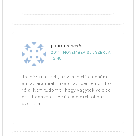
judica
mondta
2011. NOVEMBER 30., SZERDA,
12:48
Jól néz ki a szett, szívesen elfogadnám…
ám az ára miatt inkább az idén lemondok
róla. Nem tudom ti, hogy vagytok vele de
én a hosszabb nyelű ecseteket jobban
szeretem…