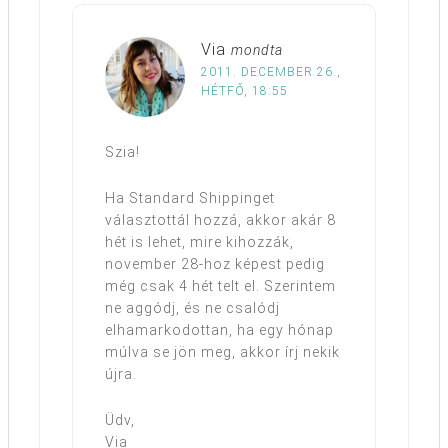
Via
mondta
2011. DECEMBER 26.,
HÉTFŐ, 18:55
Szia!
Ha Standard Shippinget
választottál hozzá, akkor akár 8
hét is lehet, mire kihozzák,
november 28-hoz képest pedig
még csak 4 hét telt el. Szerintem
ne aggódj, és ne csalódj
elhamarkodottan, ha egy hónap
múlva se jön meg, akkor írj nekik
újra.
Üdv,
Via