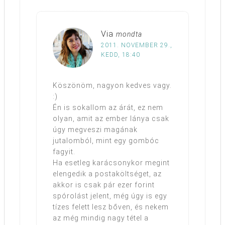
Via
mondta
2011. NOVEMBER 29.,
KEDD, 18:40
Köszönöm, nagyon kedves vagy.
:)
Én is sokallom az árát, ez nem
olyan, amit az ember lánya csak
úgy megveszi magának
jutalomból, mint egy gombóc
fagyit.
Ha esetleg karácsonykor megint
elengedik a postaköltséget, az
akkor is csak pár ezer forint
spórolást jelent, még úgy is egy
tízes felett lesz bőven, és nekem
az még mindig nagy tétel a