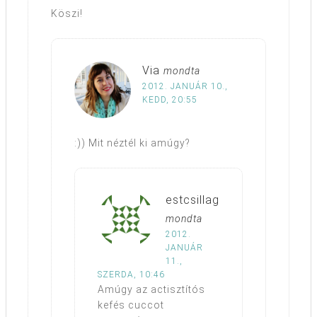
Köszi!
Via
mondta
2012. JANUÁR 10.,
KEDD, 20:55
:)) Mit néztél ki amúgy?
estcsillag
mondta
2012.
JANUÁR
11.,
SZERDA, 10:46
Amúgy az actisztítós
kefés cuccot