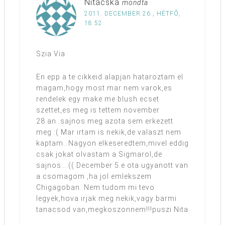
Nitacska
mondta
2011. DECEMBER 26., HÉTFŐ,
18:52
Szia Via
En epp a te cikkeid alapjan hataroztam el
magam,hogy most mar nem varok,es
rendelek egy make me blush ecset
szettet,es meg is tettem november
28.an..sajnos meg azota sem erkezett
meg :( Mar irtam is nekik,de valaszt nem
kaptam…Nagyon elkeseredtem,mivel eddig
csak jokat olvastam a Sigmarol,de
sajnos…:(( December 5.e ota ugyanott van
a csomagom ,ha jol emlekszem
Chigagoban..Nem tudom mi tevo
legyek,hova irjak meg nekik,vagy barmi
tanacsod van,megkoszonnem!!!puszi Nita