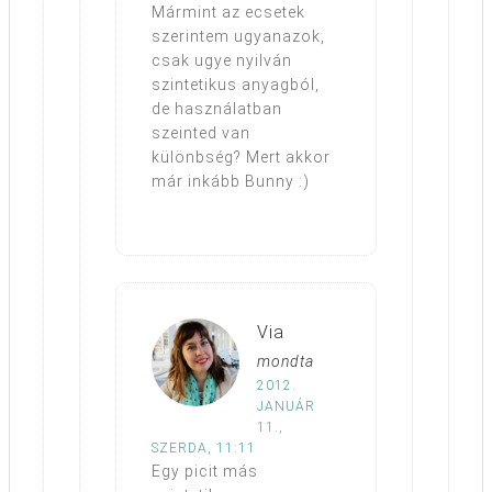
Mármint az ecsetek
szerintem ugyanazok,
csak ugye nyilván
szintetikus anyagból,
de használatban
szeinted van
különbség? Mert akkor
már inkább Bunny :)
Via
mondta
2012.
JANUÁR
11.,
SZERDA, 11:11
Egy picit más