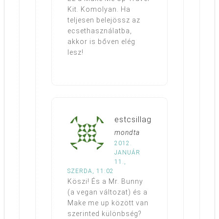
Kit. Komolyan. Ha
teljesen belejössz az
ecsethasználatba,
akkor is bőven elég
lesz!
estcsillag
mondta
2012.
JANUÁR
11.,
SZERDA, 11:02
Köszi! És a Mr. Bunny
(a vegan változat) és a
Make me up között van
szerinted különbség?