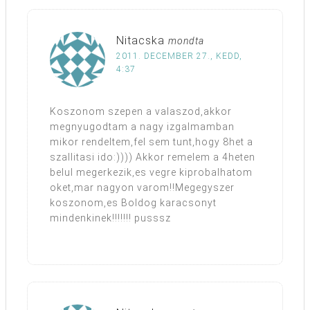
Nitacska
mondta
2011. DECEMBER 27., KEDD,
4:37
Koszonom szepen a valaszod,akkor
megnyugodtam a nagy izgalmamban
mikor rendeltem,fel sem tunt,hogy 8het a
szallitasi ido:)))) Akkor remelem a 4heten
belul megerkezik,es vegre kiprobalhatom
oket,mar nagyon varom!!Megegyszer
koszonom,es Boldog karacsonyt
mindenkinek!!!!!!! pusssz