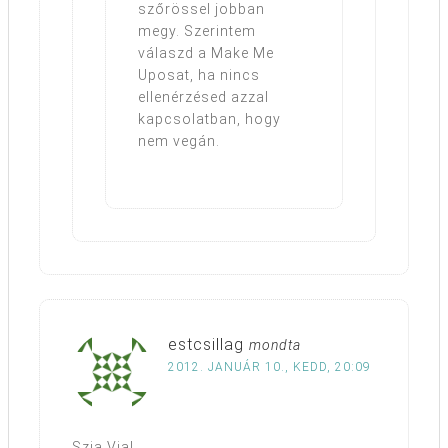
szőrössel jobban
megy. Szerintem
válaszd a Make Me
Uposat, ha nincs
ellenérzésed azzal
kapcsolatban, hogy
nem vegán.
estcsillag
mondta
2012. JANUÁR 10., KEDD, 20:09
Szia Via!