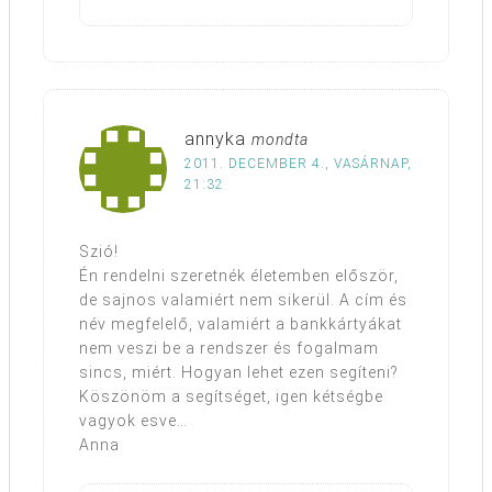
annyka
mondta
2011. DECEMBER 4., VASÁRNAP,
21:32
Szió!
Én rendelni szeretnék életemben először,
de sajnos valamiért nem sikerül. A cím és
név megfelelő, valamiért a bankkártyákat
nem veszi be a rendszer és fogalmam
sincs, miért. Hogyan lehet ezen segíteni?
Köszönöm a segítséget, igen kétségbe
vagyok esve…
Anna