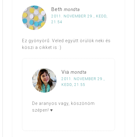
Beth
mondta
2011. NOVEMBER 29., KEDD,
21:54
Ez gyönyörű. Veled együtt örülök neki és
köszi a cikket is :)
Via
mondta
2011. NOVEMBER 29.,
KEDD, 21:55
De aranyos vagy, köszönöm
szépen! ♥