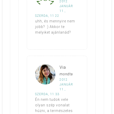
2012.
JANUÁR
11.,
SZERDA, 11:22
uhh, és mennyire nem
jobb? :) Akkor te
melyiket ajánlanád?
Via
mondta
2012.
JANUÁR
11.,
SZERDA, 11:33
Én nem tudok vele
olyan szép vonalat
húzni, a természetes