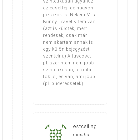
szintetikusan ugyanaz
az ecsetfej, de nagyon
jók azok is. Nekem Mrs.
Bunny Travel Kitem van
(azt is küldték, mert
rendesek, csak már
nem akartam annak is
egy külön bejegyzést
szentelni.) A tusecset
pl. szerintem nem jobb
szintetikusan, a többi
tök jó, és van, ami jobb
(pl. púderecsetek).
estcsillag
mondta