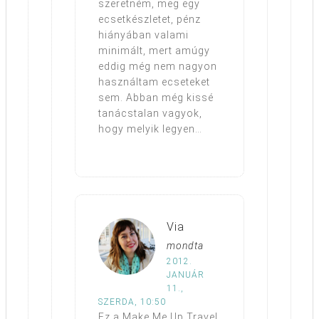
szeretném, meg egy
ecsetkészletet, pénz
hiányában valami
minimált, mert amúgy
eddig még nem nagyon
használtam ecseteket
sem. Abban még kissé
tanácstalan vagyok,
hogy melyik legyen…
Via
mondta
2012.
JANUÁR
11.,
SZERDA, 10:50
Ez a Make Me Up Travel