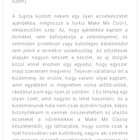
szem).
A Sigma küldött nekem egy ilyen ecsetkészletet
ajándékba, méghozzá a türkiz Make Me Cool-t,
elképesztően szép.
Az, hogy ajándékba kaptam a
terméket, nem befolyásolja a véleményemet, és
semmilyen protekciót vagy különleges bánásmódot
nem jelent a termékre vonatkozólag.
Az előzetesek
alapján nagyon tetszett a készlet, az új dolgok
közül ennél éreztem úgy egyedül, hogy egyszer
majd szeretném megvenni. Teljesen váratlanul ért a
küldemény, de örülök, hogy valami olyat kaptam,
amit egyébként is megvettem volna előbb-utóbb,
ráadásul pont egy ilyen jó színben. :) Ez tényleg egy
olyan szett, amit nagyon ki lehet használni, és a
küldeménynek hála nem csak dumálni tudok, képes
bizonyítékaim is vannak: összevetettem az utazós
ecseteket a nővérkéikkel a Make Me Classy
készletemből, így láthatjátok, hogy szinte csak a
nyél hosszában van különbség, vagyis aki szeretne