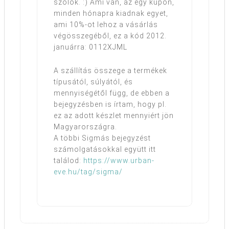
szólok. :) Ami van, az egy kupon,
minden hónapra kiadnak egyet,
ami 10%-ot lehoz a vásárlás
végösszegéből, ez a kód 2012.
januárra: 0112XJML
A szállítás összege a termékek
típusától, súlyától, és
mennyiségétől függ, de ebben a
bejegyzésben is írtam, hogy pl.
ez az adott készlet mennyiért jön
Magyarországra.
A többi Sigmás bejegyzést
számolgatásokkal együtt itt
találod:
https://www.urban-
eve.hu/tag/sigma/