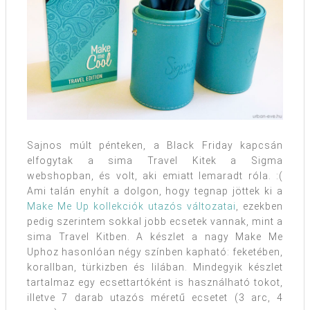
Sajnos múlt pénteken, a Black Friday kapcsán
elfogytak a sima Travel Kitek a Sigma
webshopban, és volt, aki emiatt lemaradt róla. :(
Ami talán enyhít a dolgon, hogy tegnap jöttek ki a
Make Me Up kollekciók utazós változatai
, ezekben
pedig szerintem sokkal jobb ecsetek vannak, mint a
sima Travel Kitben. A készlet a nagy Make Me
Uphoz hasonlóan négy színben kapható: feketében,
korallban, türkizben és lilában. Mindegyik készlet
tartalmaz egy ecsettartóként is használható tokot,
illetve 7 darab utazós méretű ecsetet (3 arc, 4