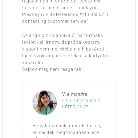
request again, or contact customer
service for assistance. Thank you.
Please provide Reference #40838557 if
contacting customer service.’
Az angolom csapnivaló, ha formális
levelet kell írnom, de próbálkoztam,
viszont nem mellékeltem a hibakódot.
Igen, szoktam neten ezekkel a kártyákkal
vásárolni…
Sajnos még nem reagáltak…
Via
mondta
2011. DECEMBER 5.,
HÉTFŐ, 22:07
Ha válaszolnak, másold be ide,
és segítek megfogalmazni egy