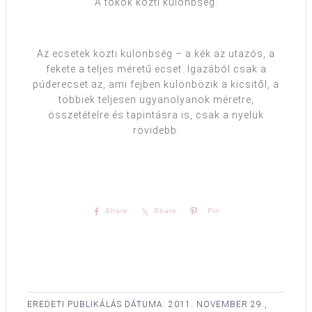
A tokok közti különbség.
Az ecsetek közti különbség – a kék az utazós, a
fekete a teljes méretű ecset. Igazából csak a
púderecset az, ami fejben különbözik a kicsitől, a
többiek teljesen ugyanolyanok méretre,
összetételre és tapintásra is, csak a nyelük
rövidebb.
Share
Share
Pin
EREDETI PUBLIKÁLÁS DÁTUMA:
2011. NOVEMBER 29.,