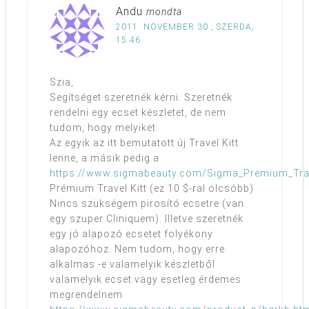
Andu
mondta
2011. NOVEMBER 30., SZERDA,
15:46
Szia,
Segítséget szeretnék kérni. Szeretnék
rendelni egy ecset készletet, de nem
tudom, hogy melyiket.
Az egyik az itt bemutatott új Travel Kitt
lenne, a másik pedig a
https://www.sigmabeauty.com/Sigma_Premium_Trave
Prémium Travel Kitt (ez 10 $-ral olcsóbb)
Nincs szükségem pirosító ecsetre (van
egy szuper Cliniquem). Illetve szeretnék
egy jó alapozó ecsetet folyékony
alapozóhoz. Nem tudom, hogy erre
alkalmas -e valamelyik készletből
valamelyik ecset vagy esetleg érdemes
megrendelnem