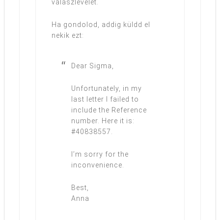
válaszlevelet.
Ha gondolod, addig küldd el
nekik ezt:
Dear Sigma,
Unfortunately, in my
last letter I failed to
include the Reference
number. Here it is:
#40838557.
I’m sorry for the
inconvenience.
Best,
Anna