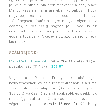
egy nagyon jó kezdő ecsetkészletet, ugyanolyan jól
jár vele, mintha dupla áron megvenné a nagy Make
Me Up készletet, ami annyiban különbözik, hogy
nagyobb, és plusz öt ecsetet tartalmaz.
Minőségben, fogásra teljesen ugyanolyanok az
ecsetek, a tok pedig nagyon jó – védi is az
ecseteket, érkezés után pedig praktikus és szép
ecsettartóvá válik. A képek előtt azonban jöjjön egy
kis matek.
SZÁMOLJUNK!
Make Me Up Travel Kit
($59) +
IN2011
kód (-10%) +
postaköltség ($14.97) =
$68.07
Vége a Black Friday postaköltséges
kedvezménynek, és ez a készlet drágább is a sima
Travel Kitnél (az alapáron $49, kedvezményesen
$39 volt), valószínűleg a strapabíróbb és szebb tok
miatt, így csak a -10%-os kódot lehet bevetni, a
végeredmény pedig
durván 16 ezer Ft
. Kár, hogy