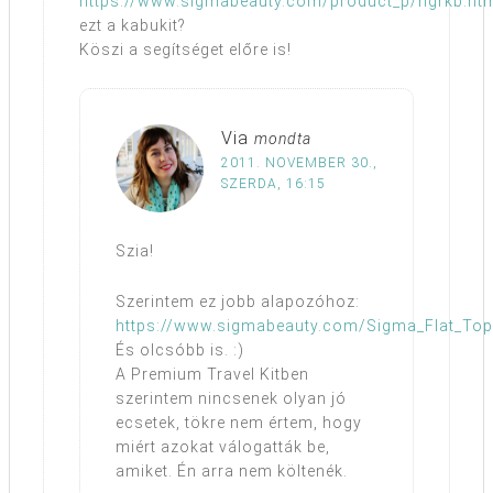
https://www.sigmabeauty.com/product_p/hgrkb.ht
ezt a kabukit?
Köszi a segítséget előre is!
Via
mondta
2011. NOVEMBER 30.,
SZERDA, 16:15
Szia!
Szerintem ez jobb alapozóhoz:
https://www.sigmabeauty.com/Sigma_Flat_Top
És olcsóbb is. :)
A Premium Travel Kitben
szerintem nincsenek olyan jó
ecsetek, tökre nem értem, hogy
miért azokat válogatták be,
amiket. Én arra nem költenék.