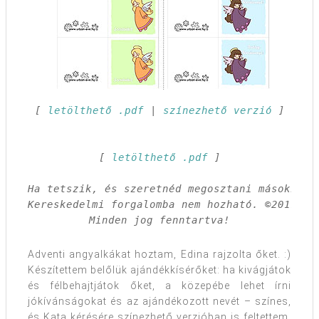
[ 
letölthető .pdf
 | 
színezhető verzió
 ]

[ 
letölthető .pdf
 ]

Ha tetszik, és szeretnéd megosztani másokkal,
Kereskedelmi forgalomba nem hozható. ©2011 Csa
Minden jog fenntartva!
Adventi angyalkákat hoztam, Edina rajzolta őket. :)
Készítettem belőlük ajándékkísérőket: ha kivágjátok
és félbehajtjátok őket, a közepébe lehet írni
jókívánságokat és az ajándékozott nevét – színes,
és Kata kérésére színezhető verzióban is feltettem.