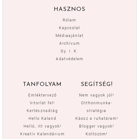
HASZNOS
Rólam
Kapcsolat
Médiaajánlat
Archívum
Gy. I. K.
Adatvédelem
TANFOLYAM
SEGÍTSÉG!
Emléktervező
Nem vagyok jól!
Vitorlát fel!
Otthonmunka-
Kertésznadrág
stratégia
Hello Kaland
Káosz a ruhatáram!
Helló, itt vagyok!
Blogger vagyok!
Kreatív Kalendárium
Költözöm!