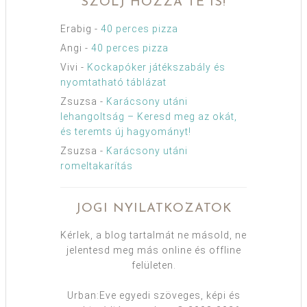
SZÓLJ HOZZÁ TE IS!
Erabig
-
40 perces pizza
Angi
-
40 perces pizza
Vivi
-
Kockapóker játékszabály és
nyomtatható táblázat
Zsuzsa
-
Karácsony utáni
lehangoltság – Keresd meg az okát,
és teremts új hagyományt!
Zsuzsa
-
Karácsony utáni
romeltakarítás
JOGI NYILATKOZATOK
Kérlek, a blog tartalmát ne másold, ne
jelentesd meg más online és offline
felületen.
Urban:Eve egyedi szöveges, képi és