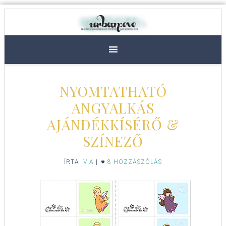
NYOMTATHATÓ
ANGYALKÁS
AJÁNDÉKKÍSÉRŐ &
SZÍNEZŐ
ÍRTA:
VIA
|
8 HOZZÁSZÓLÁS