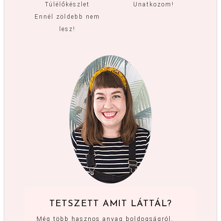
Túlélőkészlet
Unatkozom!
Ennél zöldebb nem
lesz!
TETSZETT AMIT LÁTTÁL?
Még több hasznos anyag boldogságról,