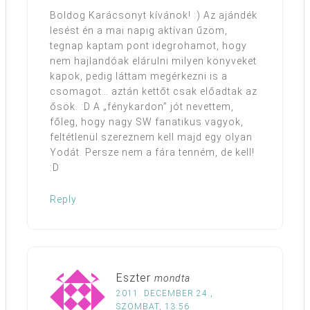
Boldog Karácsonyt kívánok! :) Az ajándék
lesést én a mai napig aktívan űzöm,
tegnap kaptam pont idegrohamot, hogy
nem hajlandóak elárulni milyen könyveket
kapok, pedig láttam megérkezni is a
csomagot… aztán kettőt csak előadtak az
ősök. :D A „fénykardon” jót nevettem,
főleg, hogy nagy SW fanatikus vagyok,
feltétlenül szereznem kell majd egy olyan
Yodát. Persze nem a fára tenném, de kell!
:D
Reply
Eszter
mondta
2011. DECEMBER 24.,
SZOMBAT, 13:56