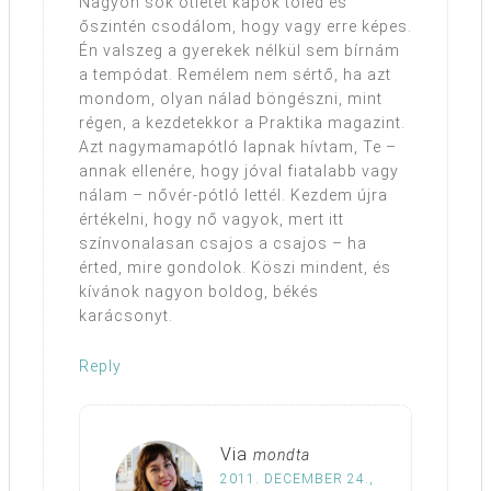
Nagyon sok ötletet kapok tőled és
őszintén csodálom, hogy vagy erre képes.
Én valszeg a gyerekek nélkül sem bírnám
a tempódat. Remélem nem sértő, ha azt
mondom, olyan nálad böngészni, mint
régen, a kezdetekkor a Praktika magazint.
Azt nagymamapótló lapnak hívtam, Te –
annak ellenére, hogy jóval fiatalabb vagy
nálam – nővér-pótló lettél. Kezdem újra
értékelni, hogy nő vagyok, mert itt
színvonalasan csajos a csajos – ha
érted, mire gondolok. Köszi mindent, és
kívánok nagyon boldog, békés
karácsonyt.
Reply
Via
mondta
2011. DECEMBER 24.,