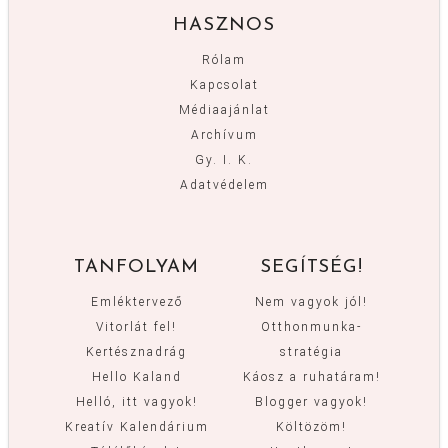
HASZNOS
Rólam
Kapcsolat
Médiaajánlat
Archívum
Gy. I. K.
Adatvédelem
TANFOLYAM
SEGÍTSÉG!
Emléktervező
Nem vagyok jól!
Vitorlát fel!
Otthonmunka-
Kertésznadrág
stratégia
Hello Kaland
Káosz a ruhatáram!
Helló, itt vagyok!
Blogger vagyok!
Kreatív Kalendárium
Költözöm!