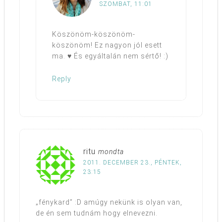
SZOMBAT, 11:01
Köszönöm-köszönöm-
köszönöm! Ez nagyon jól esett
ma. ♥ És egyáltalán nem sértő! :)
Reply
ritu
mondta
2011. DECEMBER 23., PÉNTEK,
23:15
„fénykard” :D amúgy nekünk is olyan van,
de én sem tudnám hogy elnevezni.