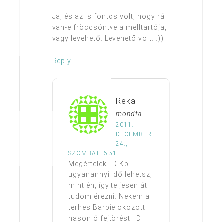
Ja, és az is fontos volt, hogy rá
van-e fröccsöntve a melltartója,
vagy levehető. Levehető volt. :))
Reply
Reka
mondta
2011.
DECEMBER
24.,
SZOMBAT, 6:51
Megértelek. :D Kb.
ugyanannyi idő lehetsz,
mint én, így teljesen át
tudom érezni. Nekem a
terhes Barbie okozott
hasonló fejtörést. :D