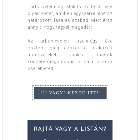
Tarts velem és alakíts ki te is egy
olyan életet, amiben egyszerre lehetsz
határozott, laza és szabad. Mert érsz
annyit, hogy tegyél magadért.
Az urban:eve-en tizennégy éve
osztom meg azokat a praktikus
módszereket, amikkel mások
konzerv-megoldásait a saját utadra
cserélheted.
RAJTA VAGY A LISTÁN?