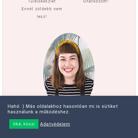
Túlélőkészlet
Unatkozom!
Ennél zöldebb nem
lesz!
Hahó :) Más oldalakhoz hasonlóan mi is sütiket
használunk a működéshez.
Adatvédelem
Oké, köszi
TETSZETT AMIT LÁTTÁL?
Még több hasznos anyag boldogságról,