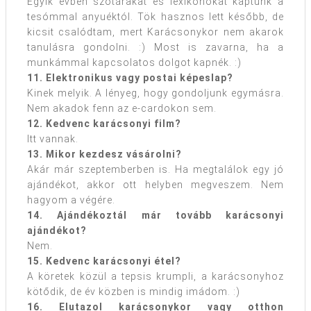
Egyik évben szótárakat és lexikonokat kaptunk a
tesómmal anyuéktól. Tök hasznos lett később, de
kicsit csalódtam, mert Karácsonykor nem akarok
tanulásra gondolni. :) Most is zavarna, ha a
munkámmal kapcsolatos dolgot kapnék. :)
11. Elektronikus vagy postai képeslap?
Kinek melyik. A lényeg, hogy gondoljunk egymásra.
Nem akadok fenn az e-cardokon sem.
12. Kedvenc karácsonyi film?
Itt vannak.
13. Mikor kezdesz vásárolni?
Akár már szeptemberben is. Ha megtalálok egy jó
ajándékot, akkor ott helyben megveszem. Nem
hagyom a végére.
14. Ajándékoztál már tovább karácsonyi
ajándékot?
Nem.
15. Kedvenc karácsonyi étel?
A köretek közül a tepsis krumpli, a karácsonyhoz
kötődik, de év közben is mindig imádom. :)
16. Elutazol karácsonykor vagy otthon