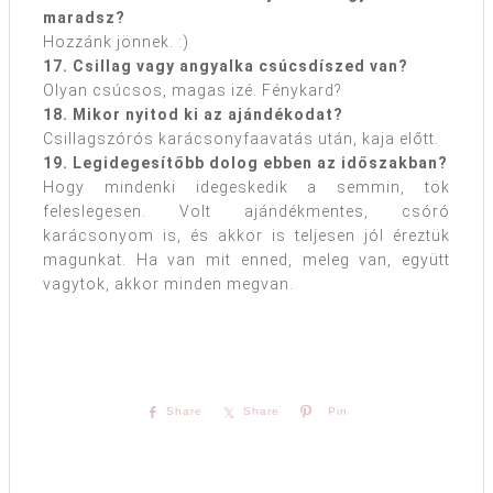
maradsz?
Hozzánk jönnek. :)
17. Csillag vagy angyalka csúcsdíszed van?
Olyan csúcsos, magas izé. Fénykard?
18. Mikor nyitod ki az ajándékodat?
Csillagszórós karácsonyfaavatás után, kaja előtt.
19. Legidegesítőbb dolog ebben az időszakban?
Hogy mindenki idegeskedik a semmin, tök
feleslegesen. Volt ajándékmentes, csóró
karácsonyom is, és akkor is teljesen jól éreztük
magunkat. Ha van mit enned, meleg van, együtt
vagytok, akkor minden megvan.
Share
Share
Pin