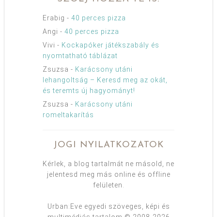
Erabig
-
40 perces pizza
Angi
-
40 perces pizza
Vivi
-
Kockapóker játékszabály és
nyomtatható táblázat
Zsuzsa
-
Karácsony utáni
lehangoltság – Keresd meg az okát,
és teremts új hagyományt!
Zsuzsa
-
Karácsony utáni
romeltakarítás
JOGI NYILATKOZATOK
Kérlek, a blog tartalmát ne másold, ne
jelentesd meg más online és offline
felületen.
Urban:Eve egyedi szöveges, képi és
multimédiás tartalom © 2008-2026