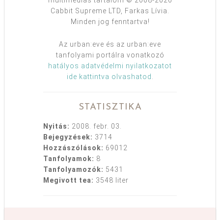
Cabbit Supreme LTD, Farkas Lívia.
Minden jog fenntartva!
Az urban:eve és az urban:eve
tanfolyami portálra vonatkozó
hatályos adatvédelmi nyilatkozatot
ide kattintva olvashatod
.
STATISZTIKA
Nyitás:
2008. febr. 03.
Bejegyzések:
3714
Hozzászólások:
69012
Tanfolyamok:
8
Tanfolyamozók:
5431
Megivott tea:
3548 liter