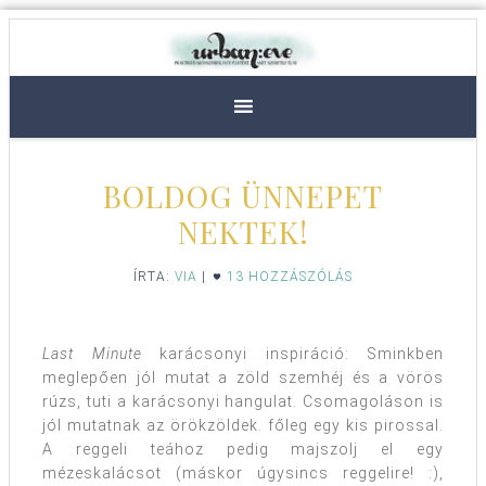
BOLDOG ÜNNEPET
NEKTEK!
ÍRTA:
VIA
|
13 HOZZÁSZÓLÁS
Last Minute
karácsonyi inspiráció: Sminkben
meglepően jól mutat a zöld szemhéj és a vörös
rúzs, tuti a karácsonyi hangulat. Csomagoláson is
jól mutatnak az örökzöldek. főleg egy kis pirossal.
A reggeli teához pedig majszolj el egy
mézeskalácsot (máskor úgysincs reggelire! :),