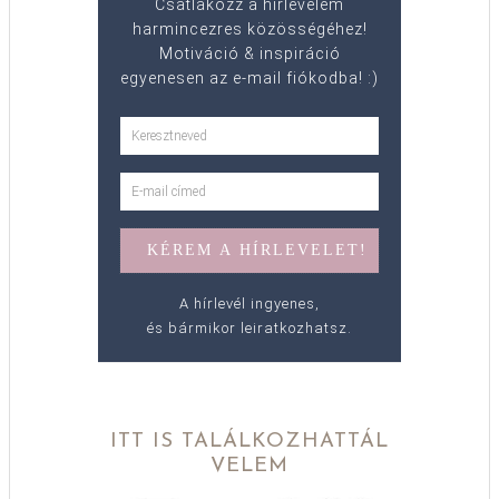
Csatlakozz a hírlevelem
harmincezres közösségéhez!
Motiváció & inspiráció
egyenesen az e-mail fiókodba! :)
A hírlevél ingyenes,
és bármikor leiratkozhatsz.
ITT IS TALÁLKOZHATTÁL
VELEM