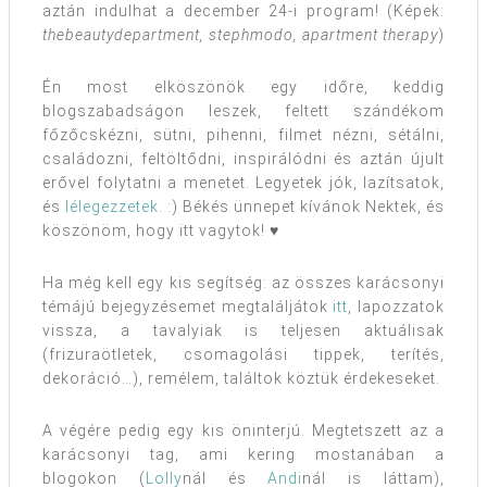
aztán indulhat a december 24-i program! (Képek:
thebeautydepartment, stephmodo, apartment therapy
)
Én most elköszönök egy időre, keddig
blogszabadságon leszek, feltett szándékom
főzőcskézni, sütni, pihenni, filmet nézni, sétálni,
családozni, feltöltődni, inspirálódni és aztán újult
erővel folytatni a menetet. Legyetek jók, lazítsatok,
és
lélegezzetek
. :) Békés ünnepet kívánok Nektek, és
köszönöm, hogy itt vagytok! ♥
Ha még kell egy kis segítség: az összes karácsonyi
témájú bejegyzésemet megtaláljátok
itt
, lapozzatok
vissza, a tavalyiak is teljesen aktuálisak
(frizuraötletek, csomagolási tippek, terítés,
dekoráció…), remélem, találtok köztük érdekeseket.
A végére pedig egy kis öninterjú. Megtetszett az a
karácsonyi tag, ami kering mostanában a
blogokon (
Lolly
nál és
Andi
nál is láttam),