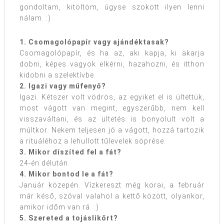
gondoltam, kitöltöm, úgyse szokott ilyen lenni
nálam. :)
1. Csomagolópapír vagy ajándéktasak?
Csomagolópapír, és ha az, aki kapja, ki akarja
dobni, képes vagyok elkérni, hazahozni, és itthon
kidobni a szelektívbe.
2. Igazi vagy műfenyő?
Igazi. Kétszer volt vödrös, az egyiket el is ültettük,
most vágott van megint, egyszerűbb, nem kell
visszaváltani, és az ültetés is bonyolult volt a
múltkor. Nekem teljesen jó a vágott, hozzá tartozik
a rituáléhoz a lehullott tűlevelek söprése.
3. Mikor díszíted fel a fát?
24-én délután.
4. Mikor bontod le a fát?
Január közepén. Vízkereszt még korai, a február
már késő, szóval valahol a kettő között, olyankor,
amikor időm van rá. :)
5. Szereted a tojáslikőrt?