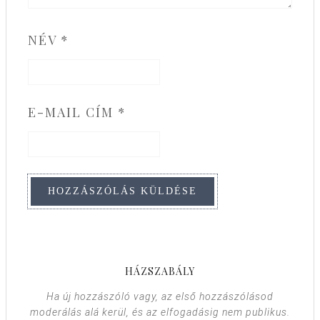
NÉV
*
E-MAIL CÍM
*
HÁZSZABÁLY
Ha új hozzászóló vagy, az első hozzászólásod
moderálás alá kerül, és az elfogadásig nem publikus.