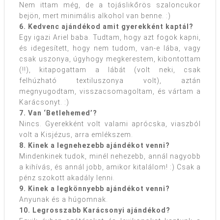
Nem ittam még, de a tojáslikőrös szaloncukor
bejön, mert minimális alkohol van benne. :)
6. Kedvenc ajándékod amit gyerekként kaptál?
Egy igazi Ariel baba. Tudtam, hogy azt fogok kapni,
és idegesített, hogy nem tudom, van-e lába, vagy
csak uszonya, úgyhogy megkerestem, kibontottam
(!!), kitapogattam a lábát (volt neki, csak
felhúzható textiluszonya volt), aztán
megnyugodtam, visszacsomagoltam, és vártam a
Karácsonyt. :)
7. Van ‘Betlehemed’?
Nincs. Gyerekként volt valami aprócska, viaszból
volt a Kisjézus, arra emlékszem.
8. Kinek a legnehezebb ajándékot venni?
Mindenkinek tudok, minél nehezebb, annál nagyobb
a kihívás, és annál jobb, amikor kitalálom! :) Csak a
pénz szokott akadály lenni.
9. Kinek a legkönnyebb ajándékot venni?
Anyunak és a húgomnak.
10. Legrosszabb Karácsonyi ajándékod?