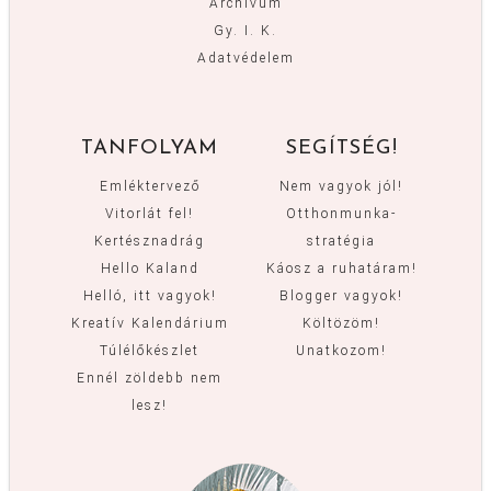
Archívum
Gy. I. K.
Adatvédelem
TANFOLYAM
SEGÍTSÉG!
Emléktervező
Nem vagyok jól!
Vitorlát fel!
Otthonmunka-
Kertésznadrág
stratégia
Hello Kaland
Káosz a ruhatáram!
Helló, itt vagyok!
Blogger vagyok!
Kreatív Kalendárium
Költözöm!
Túlélőkészlet
Unatkozom!
Ennél zöldebb nem
lesz!