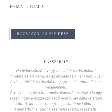
E-MAIL CÍM
*
HÁZSZABÁLY
Ha új hozzászóló vagy, az első hozzászólásod
moderálás alá kerül, és az elfogadásig nem publikus.
A visszatérő hozzászólók bejegyzései automatikusan
megjelennek.
A kedvesség és a tolerancia alapvető errefelé. Ha úgy
érzed, hogy a hozzászólásod nem olyan hangvételben
íródott, ami ennek megfelel, inkább ne küldd el.
Fenntartom a jogot a személyeskedő, rasszista,