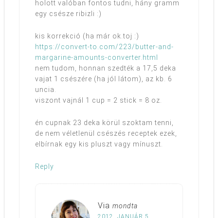
holott valóban fontos tudni, hány gramm
egy csésze ribizli :)
kis korrekció (ha már ok.toj :)
https://convert-to.com/223/butter-and-
margarine-amounts-converter.html
nem tudom, honnan szedték a 17,5 deka
vajat 1 csészére (ha jól látom), az kb. 6
uncia.
viszont vajnál 1 cup = 2 stick = 8 oz.
én cupnak 23 deka körül szoktam tenni,
de nem véletlenül csészés receptek ezek,
elbírnak egy kis pluszt vagy mínuszt.
Reply
Via
mondta
2012. JANUÁR 5.,