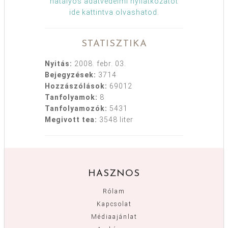
hatályos adatvédelmi nyilatkozatot
ide kattintva olvashatod
.
STATISZTIKA
Nyitás:
2008. febr. 03.
Bejegyzések:
3714
Hozzászólások:
69012
Tanfolyamok:
8
Tanfolyamozók:
5431
Megivott tea:
3548 liter
HASZNOS
Rólam
Kapcsolat
Médiaajánlat