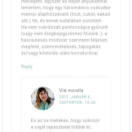
mérlegem, egyszer az elején anyukámnál
lemértem, hogy egy háromdecis csészébe
mennyi alaphozzávaló (liszt, cukor, kakaó
stb.) fér, és ennek tudatában sütöttem.
Ha nem cukrászati pontosságra gyúrunk
(vagy nem blogbejegyzéshez főzünk :), a
hasraütéses módszer szerintem teljesen
megfelel, szemrevételezés, tapogatás
és/vagy kóstolás utáni korrekcióval.
Reply
Via
mondta
2012. JANUÁR 5.,
CSÜTÖRTÖK, 15:33
És az se mellékes, hogy sokszor
a saját tapasztalat többet ér,