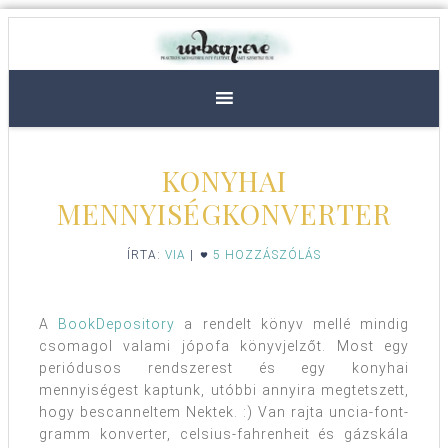
KONYHAI
MENNYISÉGKONVERTER
ÍRTA:
VIA
|
5 HOZZÁSZÓLÁS
A
BookDepository
a rendelt könyv mellé mindig
csomagol valami jópofa könyvjelzőt. Most egy
periódusos rendszerest és egy konyhai
mennyiségest kaptunk, utóbbi annyira megtetszett,
hogy bescanneltem Nektek. :) Van rajta uncia-font-
gramm konverter, celsius-fahrenheit és gázskála