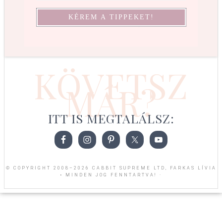
KÖVETSZ
MÁR?
ITT IS MEGTALÁLSZ:
© COPYRIGHT 2008–2026 CABBIT SUPREME LTD, FARKAS LÍVIA
• MINDEN JOG FENNTARTVA! ·