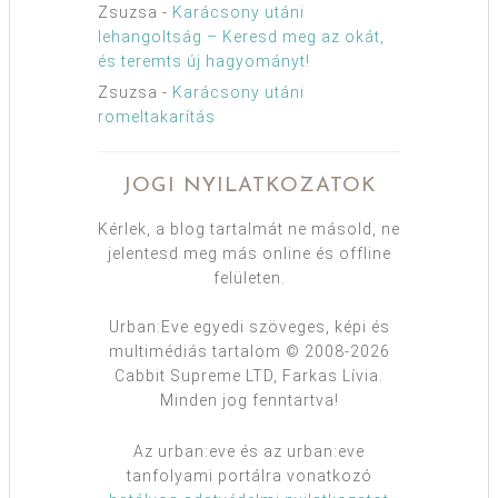
Zsuzsa
-
Karácsony utáni
lehangoltság – Keresd meg az okát,
és teremts új hagyományt!
Zsuzsa
-
Karácsony utáni
romeltakarítás
JOGI NYILATKOZATOK
Kérlek, a blog tartalmát ne másold, ne
jelentesd meg más online és offline
felületen.
Urban:Eve egyedi szöveges, képi és
multimédiás tartalom © 2008-2026
Cabbit Supreme LTD, Farkas Lívia.
Minden jog fenntartva!
Az urban:eve és az urban:eve
tanfolyami portálra vonatkozó