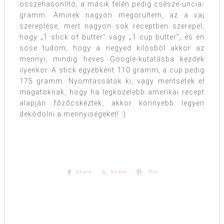
összehasonlító, a másik felén pedig csésze-uncia-
gramm. Aminek nagyon megörültem, az a vaj
szereplése, mert nagyon sok receptben szerepel,
hogy „1 stick of butter” vagy „1 cup butter”, és én
sose tudom, hogy a negyed kilósból akkor az
mennyi; mindig heves Google-kutatásba kezdek
ilyenkor. A stick egyébként 110 gramm, a cup pedig
175 gramm. Nyomtassátok ki, vagy mentsétek el
magatoknak, hogy ha legközelebb amerikai recept
alapján főzőcskéztek, akkor könnyebb legyen
dekódolni a mennyiségeket! :)
Share
Share
Pin