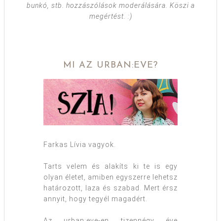
bunkó, stb. hozzászólások moderálására. Köszi a
megértést. :)
MI AZ URBAN:EVE?
Farkas Lívia vagyok.
Tarts velem és alakíts ki te is egy
olyan életet, amiben egyszerre lehetsz
határozott, laza és szabad. Mert érsz
annyit, hogy tegyél magadért.
Az urban:eve-en tizennégy éve