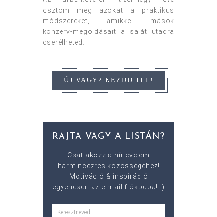
osztom meg azokat a praktikus
módszereket, amikkel mások
konzerv-megoldásait a saját utadra
cserélheted.
RAJTA VAGY A LISTÁN?
Csatlakozz a hírlevelem
harmincezres közösségéhez!
Motiváció & inspiráció
egyenesen az e-mail fiókodba! :)