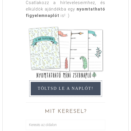
Csatlakozz a hírleveleseimhez, és
elküldök ajándékba egy
nyomtatható
figyelemnaplót
is! :)
TÖLTSD LE A NAPLÓT!
MIT KERESEL?