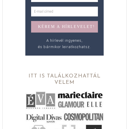
A hírlevél ingyenes,
és bármikor leiratkozhatsz.
ITT IS TALÁLKOZHATTÁL
VELEM