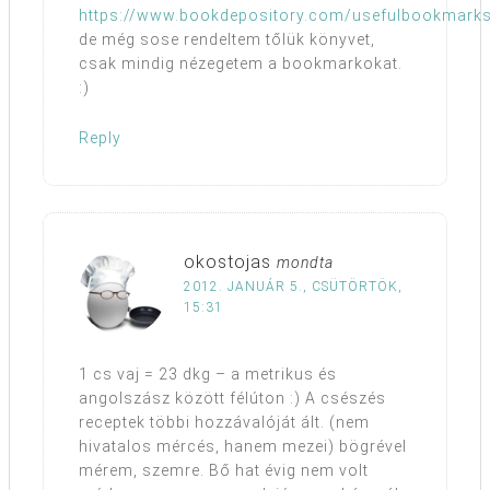
https://www.bookdepository.com/usefulbookmark
de még sose rendeltem tőlük könyvet,
csak mindig nézegetem a bookmarkokat.
:)
Reply
okostojas
mondta
2012. JANUÁR 5., CSÜTÖRTÖK,
15:31
1 cs vaj = 23 dkg – a metrikus és
angolszász között félúton :) A csészés
receptek többi hozzávalóját ált. (nem
hivatalos mércés, hanem mezei) bögrével
mérem, szemre. Bő hat évig nem volt