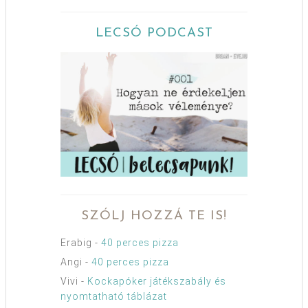
LECSÓ PODCAST
SZÓLJ HOZZÁ TE IS!
Erabig
-
40 perces pizza
Angi
-
40 perces pizza
Vivi
-
Kockapóker játékszabály és
nyomtatható táblázat