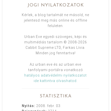
JOGI NYILATKOZATOK
Kérlek, a blog tartalmát ne másold, ne
jelentesd meg más online és offline
felületen.
Urban:Eve egyedi szöveges, képi és
multimédiás tartalom © 2008-2026
Cabbit Supreme LTD, Farkas Lívia.
Minden jog fenntartva!
Az urban:eve és az urban:eve
tanfolyami portálra vonatkozó
hatályos adatvédelmi nyilatkozatot
ide kattintva olvashatod
.
STATISZTIKA
Nyitás:
2008. febr. 03.