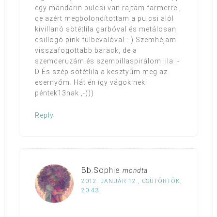
egy mandarin pulcsi van rajtam farmerrel,
de azért megbolondítottam a pulcsi alól
kivillanó sötétlila garbóval és metálosan
csillogó pink fülbevalóval :-) Szemhéjam
visszafogottabb barack, de a
szemceruzám és szempillaspirálom lila :-
D És szép sötétlila a kesztyűm meg az
esernyőm. Hát én így vágok neki
péntek13nak ,-)))
Reply
Bb.Sophie
mondta
2012. JANUÁR 12., CSÜTÖRTÖK,
20:43