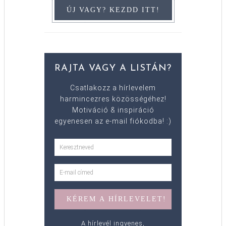
RAJTA VAGY A LISTÁN?
Csatlakozz a hírlevelem
harmincezres közösségéhez!
Motiváció & inspiráció
egyenesen az e-mail fiókodba! :)
A hírlevél ingyenes,