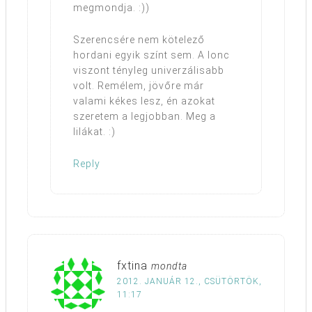
megmondja. :))
Szerencsére nem kötelező
hordani egyik színt sem. A lonc
viszont tényleg univerzálisabb
volt. Remélem, jövőre már
valami kékes lesz, én azokat
szeretem a legjobban. Meg a
lilákat. :)
Reply
fxtina
mondta
2012. JANUÁR 12., CSÜTÖRTÖK,
11:17