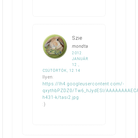
Szie
mondta
2012.
JANUÁR
12.,
CSÜTÖRTÖK, 12:14
Ilyen:
https://lh4.googleusercontent.com/-
qxythbPZDZ0/Tw6_hJydESI/AAAAAAAAEC
h431-k/tasi2.jpg
:)