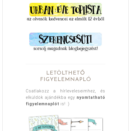
LETÖLTHETŐ
FIGYELEMNAPLÓ
Csatlakozz a hírleveleseimhez, és
elküldök ajándékba egy
nyomtatható
figyelemnaplót
is! :)