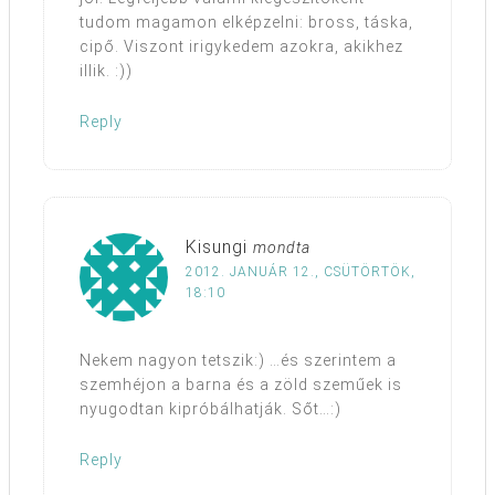
tudom magamon elképzelni: bross, táska,
cipő. Viszont irigykedem azokra, akikhez
illik. :))
Reply
Kisungi
mondta
2012. JANUÁR 12., CSÜTÖRTÖK,
18:10
Nekem nagyon tetszik:) …és szerintem a
szemhéjon a barna és a zöld szeműek is
nyugodtan kipróbálhatják. Sőt…:)
Reply