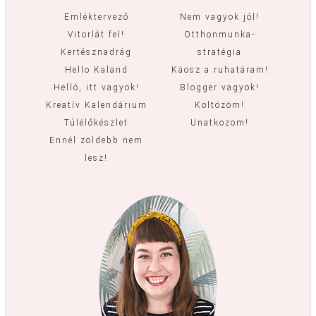
Emléktervező
Nem vagyok jól!
Vitorlát fel!
Otthonmunka-
Kertésznadrág
stratégia
Hello Kaland
Káosz a ruhatáram!
Helló, itt vagyok!
Blogger vagyok!
Kreatív Kalendárium
Költözöm!
Túlélőkészlet
Unatkozom!
Ennél zöldebb nem
lesz!