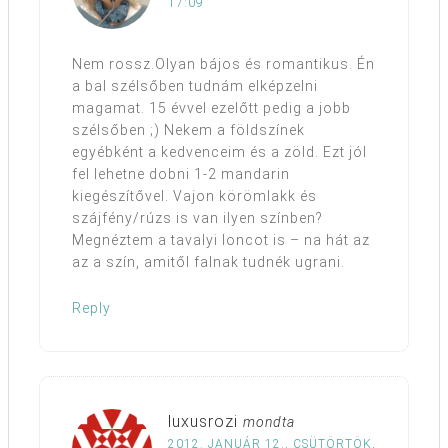
17:09
Nem rossz.Olyan bájos és romantikus. Én
a bal szélsőben tudnám elképzelni
magamat. 15 évvel ezelőtt pedig a jobb
szélsőben ;) Nekem a földszínek
egyébként a kedvenceim és a zöld. Ezt jól
fel lehetne dobni 1-2 mandarin
kiegészítővel. Vajon körömlakk és
szájfény/rúzs is van ilyen színben?
Megnéztem a tavalyi loncot is – na hát az
az a szín, amitől falnak tudnék ugrani.
Reply
luxusrozi
mondta
2012. JANUÁR 12., CSÜTÖRTÖK,