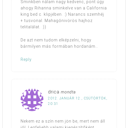
Sminkben nálam nagy kedvenc, pont úgy
ahogy Rihanna sminkelve van a California
king bed c. klipjében. :) Narancs szemhéj
+ tusvonal. Mahagónivörös hajhoz
telitalálat. :))
De azt nem tudom elképzelni, hogy
bármilyen más formában hordanám…
Reply
drica
mondta
2012. JANUÁR 12., CSÜTÖRTÖK,
20:31
Nekem ez a szín nem jön be, mert nem áll
jól. Legfeljebb valami kiegészítőként