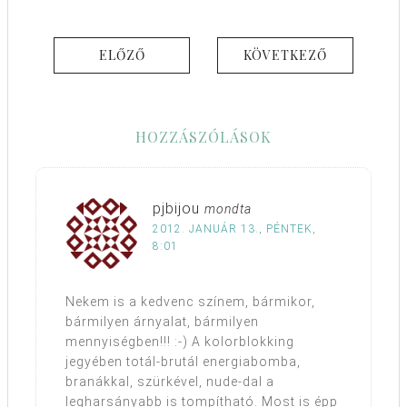
ELŐZŐ
KÖVETKEZŐ
HOZZÁSZÓLÁSOK
pjbijou
mondta
2012. JANUÁR 13., PÉNTEK,
8:01
Nekem is a kedvenc színem, bármikor,
bármilyen árnyalat, bármilyen
mennyiségben!!! :-) A kolorblokking
jegyében totál-brutál energiabomba,
branákkal, szürkével, nude-dal a
legharsányabb is tompítható. Most is épp