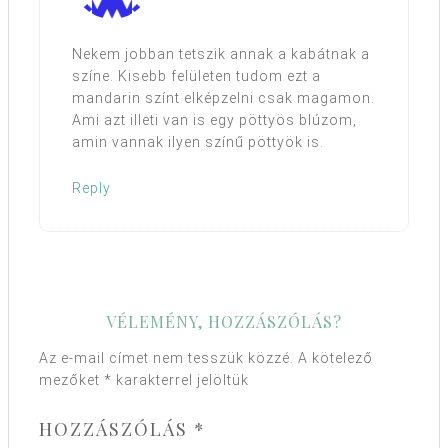
Nekem jobban tetszik annak a kabátnak a
színe. Kisebb felületen tudom ezt a
mandarin színt elképzelni csak magamon.
Ami azt illeti van is egy pöttyös blúzom,
amin vannak ilyen színű pöttyök is.
Reply
VÉLEMÉNY, HOZZÁSZÓLÁS?
Az e-mail címet nem tesszük közzé.
A kötelező
mezőket
*
karakterrel jelöltük
HOZZÁSZÓLÁS
*