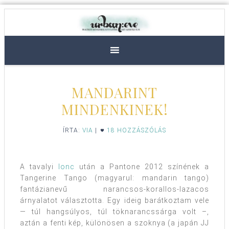
MANDARINT
MINDENKINEK!
ÍRTA:
VIA
|
18 HOZZÁSZÓLÁS
A tavalyi
lonc
után a Pantone 2012 színének a
Tangerine Tango (magyarul: mandarin tango)
fantázianevű narancsos-korallos-lazacos
árnyalatot választotta. Egy ideig barátkoztam vele
— túl hangsúlyos, túl töknarancssárga volt –,
aztán a fenti kép, különösen a szoknya (a japán JJ