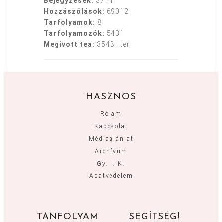
Bejegyzések:
3714
Hozzászólások:
69012
Tanfolyamok:
8
Tanfolyamozók:
5431
Megivott tea:
3548 liter
HASZNOS
Rólam
Kapcsolat
Médiaajánlat
Archívum
Gy. I. K.
Adatvédelem
TANFOLYAM
SEGÍTSÉG!