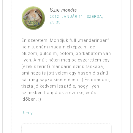
Szie
mondta
2012. JANUÁR 11., SZERDA,
23:33
Én szeretem. Mondjuk full „mandarinban”
nem tudnám magam elképzelni, de
blúzom, pulcsim, pólóm, bőrkabátom van
ilyen. A múlt héten meg beleszerettem egy
(ezek szerint) mandarin színű táskába,
ami haza is jött velem egy hasonló színű
sál meg sapka kíséretében. :) És imádom,
tiszta jó kedvem lesz tőle, hogy ilyen
színekben flangálok a szürke, esős
időben. :)
Reply