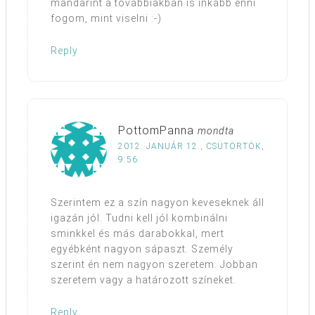
mandarint a továbbiakban is inkább enni
fogom, mint viselni :-)
Reply
PottomPanna
mondta
2012. JANUÁR 12., CSÜTÖRTÖK,
9:56
Szerintem ez a szín nagyon keveseknek áll
igazán jól. Tudni kell jól kombinálni
sminkkel és más darabokkal, mert
egyébként nagyon sápaszt. Személy
szerint én nem nagyon szeretem. Jobban
szeretem vagy a határozott színeket.
Reply