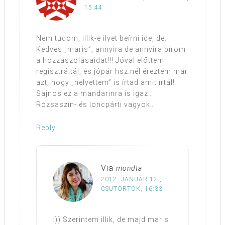
15:44
Nem tudom, illik-e ilyet beírni ide, de:
Kedves „maris”, annyira de annyira bírom
a hozzászólásaidat!!! Jóval előttem
regisztráltál, és jópár hsz.nél éreztem már
azt, hogy „helyettem” is írtad amit írtál!
Sajnos ez a mandarinra is igaz…
Rózsaszín- és loncpárti vagyok…
Reply
Via
mondta
2012. JANUÁR 12.,
CSÜTÖRTÖK, 16:33
:)) Szerintem illik, de majd maris