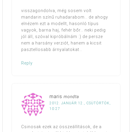
visszagondolva, még sosem volt
mandarin színű ruhadarabom… de ahogy
elnézem ezt a modellt, hasonló típus
vagyok, barna haj, fehér bőr… neki pedig
jól áll, szóval kipróbálnám :) de persze
nem a harsány verziót, hanem a kicsit
pasztellosabb árnyalatokat…
Reply
maris
mondta
2012. JANUÁR 12., CSÜTÖRTÖK,
10:27
Csinosak ezek az összeállítások, de a