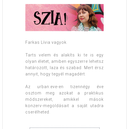
Farkas Lívia vagyok.
Tarts velem és alakíts ki te is egy
olyan életet, amiben egyszerre lehetsz
határozott, laza és szabad. Mert érsz
annyit, hogy tegyél magadért.
Az urban:eve-en tizennégy éve
osztom meg azokat a praktikus
módszereket, amikkel mások
konzerv-megoldásait a saját utadra
cserélheted.