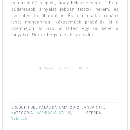
magazinból) segített, hogy beleszeressek. :) Ez a
púderesebb árnyalat jobban tetszik nekem, és
szerintem hordhatóbb is. És nem csak a ruhánk
lehet mandarinos: kékszeműek próbálják ki a
szemhéjon is! Erről is tettem egy kis képet a
lányokra. Nektek hogy tetszik ez a szín?
Share
Share
Pin
EREDETI PUBLIKÁLÁS DÁTUMA:
2012. JANUÁR 11.,
KATEGÓRIA:
INSPIRÁCIÓ
,
STÍLUS
,
SZERDA
SZÉPSÉG