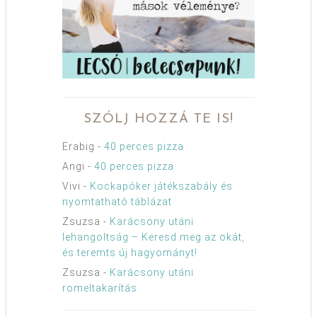
SZÓLJ HOZZÁ TE IS!
Erabig
-
40 perces pizza
Angi
-
40 perces pizza
Vivi
-
Kockapóker játékszabály és
nyomtatható táblázat
Zsuzsa
-
Karácsony utáni
lehangoltság – Keresd meg az okát,
és teremts új hagyományt!
Zsuzsa
-
Karácsony utáni
romeltakarítás