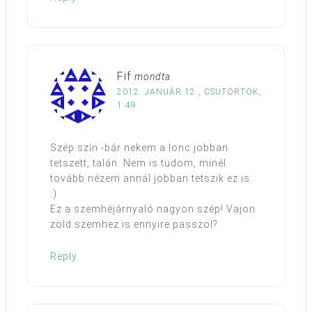
Fif
mondta
2012. JANUÁR 12., CSÜTÖRTÖK,
1:49
Szép szín -bár nekem a lonc jobban
tetszett, talán. Nem is tudom, minél
tovább nézem annál jobban tetszik ez is.
:)
Ez a szemhéjárnyaló nagyon szép! Vajon
zöld szemhez is ennyire passzol?
Reply