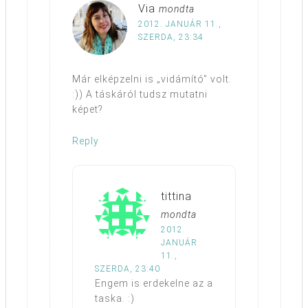
Via
mondta
2012. JANUÁR 11.,
SZERDA, 23:34
Már elképzelni is „vidámító” volt.
:)) A táskáról tudsz mutatni
képet?
Reply
tittina
mondta
2012.
JANUÁR
11.,
SZERDA, 23:40
Engem is erdekelne az a
taska. :)