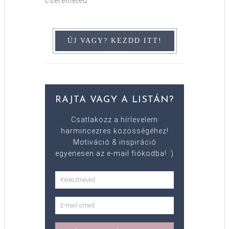
cserélheted.
RAJTA VAGY A LISTÁN?
Csatlakozz a hírlevelem
harmincezres közösségéhez!
Motiváció & inspiráció
egyenesen az e-mail fiókodba! :)