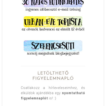
LETÖLTHETŐ
FIGYELEMNAPLÓ
Csatlakozz a hírleveleseimhez, és
elküldök ajándékba egy
nyomtatható
figyelemnaplót
is! :)