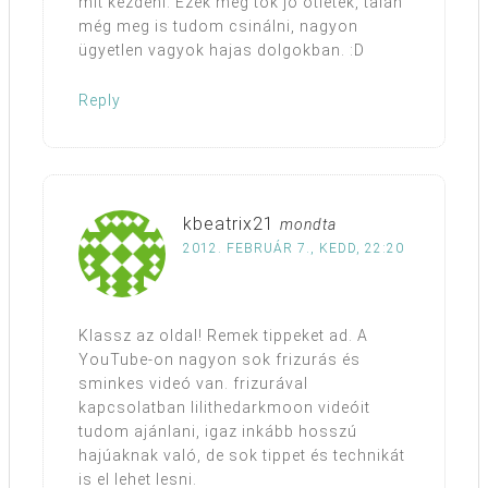
mit kezdeni. Ezek meg tök jó ötletek, talán
még meg is tudom csinálni, nagyon
ügyetlen vagyok hajas dolgokban. :D
Reply
kbeatrix21
mondta
2012. FEBRUÁR 7., KEDD, 22:20
Klassz az oldal! Remek tippeket ad. A
YouTube-on nagyon sok frizurás és
sminkes videó van. frizurával
kapcsolatban lilithedarkmoon videóit
tudom ajánlani, igaz inkább hosszú
hajúaknak való, de sok tippet és technikát
is el lehet lesni.