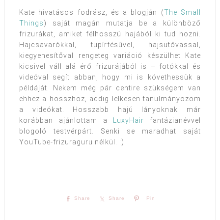
Kate hivatásos fodrász, és a blogján (
The Small
Things
) saját magán mutatja be a különböző
frizurákat, amiket félhosszú hajából ki tud hozni.
Hajcsavarókkal, tupírfésűvel, hajsütővassal,
kiegyenesítőval rengeteg variáció készülhet Kate
kicsivel váll alá érő frizurájából is – fotókkal és
videóval segít abban, hogy mi is követhessük a
példáját. Nekem még pár centire szükségem van
ehhez a hosszhoz, addig lelkesen tanulmányozom
a videókat. Hosszabb hajú lányoknak már
korábban ajánlottam a
LuxyHair
fantázianévvel
blogoló testvérpárt. Senki se maradhat saját
YouTube-frizuraguru nélkül. :)
Share
Share
Pin