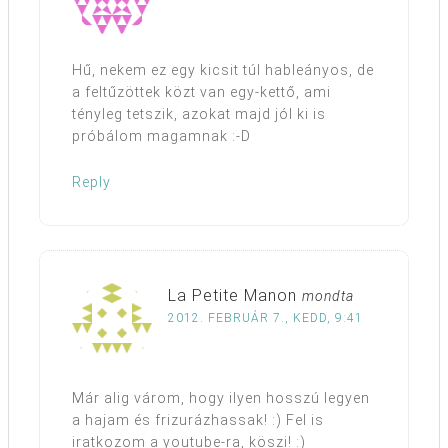
Hű, nekem ez egy kicsit túl hableányos, de
a feltűzöttek közt van egy-kettő, ami
tényleg tetszik, azokat majd jól ki is
próbálom magamnak :-D
Reply
La Petite Manon
mondta
2012. FEBRUÁR 7., KEDD, 9:41
Már alig várom, hogy ilyen hosszú legyen
a hajam és frizurázhassak! :) Fel is
iratkozom a youtube-ra, köszi! :)