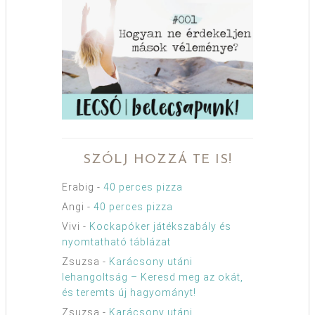
SZÓLJ HOZZÁ TE IS!
Erabig
-
40 perces pizza
Angi
-
40 perces pizza
Vivi
-
Kockapóker játékszabály és
nyomtatható táblázat
Zsuzsa
-
Karácsony utáni
lehangoltság – Keresd meg az okát,
és teremts új hagyományt!
Zsuzsa
-
Karácsony utáni