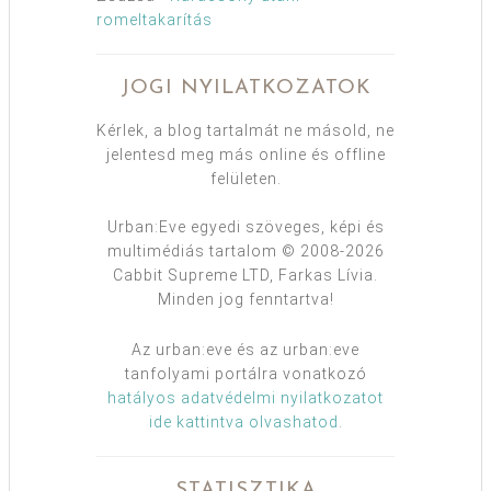
romeltakarítás
JOGI NYILATKOZATOK
Kérlek, a blog tartalmát ne másold, ne
jelentesd meg más online és offline
felületen.
Urban:Eve egyedi szöveges, képi és
multimédiás tartalom © 2008-2026
Cabbit Supreme LTD, Farkas Lívia.
Minden jog fenntartva!
Az urban:eve és az urban:eve
tanfolyami portálra vonatkozó
hatályos adatvédelmi nyilatkozatot
ide kattintva olvashatod
.
STATISZTIKA