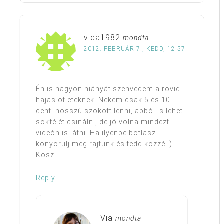
vica1982
mondta
2012. FEBRUÁR 7., KEDD, 12:57
Én is nagyon hiányát szenvedem a rövid
hajas ötleteknek. Nekem csak 5 és 10
centi hosszú szokott lenni, abból is lehet
sokfélét csinálni, de jó volna mindezt
videón is látni. Ha ilyenbe botlasz
könyörülj meg rajtunk és tedd közzé!:)
Köszi!!!
Reply
Via
mondta