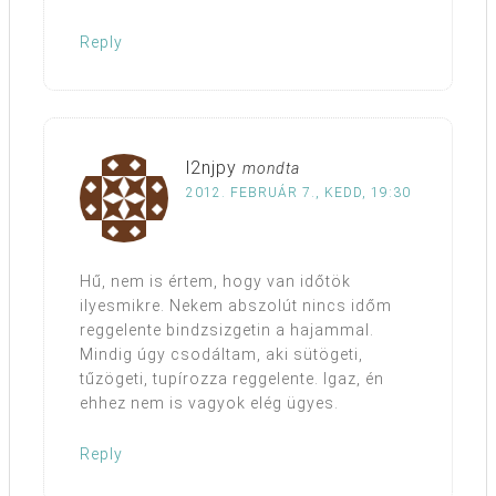
Reply
l2njpy
mondta
2012. FEBRUÁR 7., KEDD, 19:30
Hű, nem is értem, hogy van időtök
ilyesmikre. Nekem abszolút nincs időm
reggelente bindzsizgetin a hajammal.
Mindig úgy csodáltam, aki sütögeti,
tűzögeti, tupírozza reggelente. Igaz, én
ehhez nem is vagyok elég ügyes.
Reply