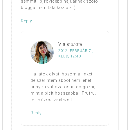
semmit.. :( rövidebb hajúaknak szóló
bloggal nem találkoztál? :)
Reply
Via
mondta
2012. FEBRUÁR 7.,
KEDD, 12:40
Ha látok olyat, hozom a linket,
de szerintem abból nem lehet
annyira változatosan dolgozni,
mint a picit hosszabbal. Frufru,
félretűzöd, zselézed…
Reply