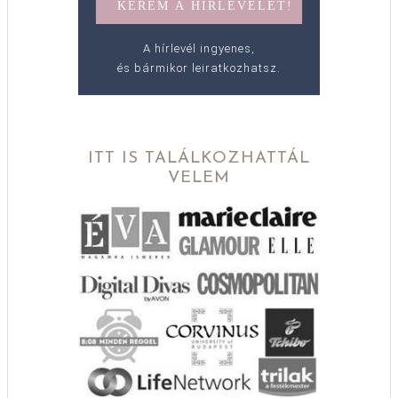
A hírlevél ingyenes,
és bármikor leiratkozhatsz.
ITT IS TALÁLKOZHATTÁL
VELEM