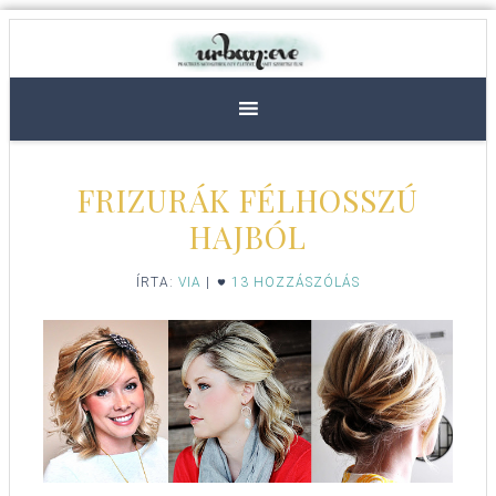
FRIZURÁK FÉLHOSSZÚ
HAJBÓL
ÍRTA:
VIA
|
13 HOZZÁSZÓLÁS