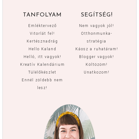
TANFOLYAM
SEGÍTSÉG!
Emléktervező
Nem vagyok jól!
Vitorlát fel!
Otthonmunka-
Kertésznadrág
stratégia
Hello Kaland
Káosz a ruhatáram!
Helló, itt vagyok!
Blogger vagyok!
Kreatív Kalendárium
Költözöm!
Túlélőkészlet
Unatkozom!
Ennél zöldebb nem
lesz!