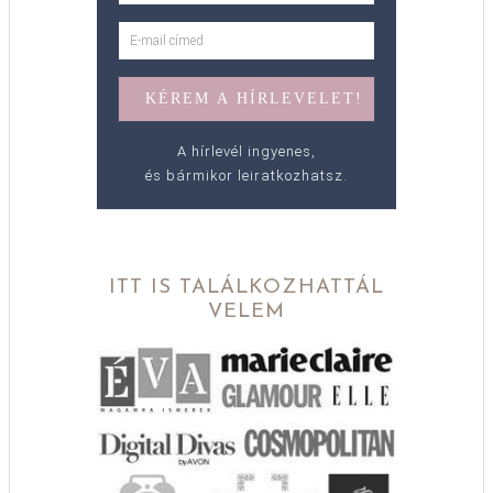
A hírlevél ingyenes,
és bármikor leiratkozhatsz.
ITT IS TALÁLKOZHATTÁL
VELEM