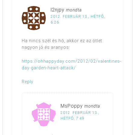
l2njpy
mondta
2012. FEBRUÁR 13., HÉTFŐ,
6:26
Ha nincs szél és hó, akkor ez az ötlet
nagyon jó és aranyos:
https://ohhappyday.com/2012/02/valentines-
day-garden-heart-attack/
Reply
MsPoppy
mondta
2012. FEBRUÁR 13.,
HÉTFŐ, 7:49