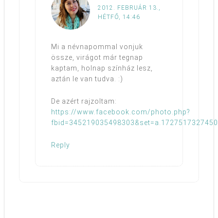
2012. FEBRUÁR 13.,
HÉTFŐ, 14:46
Mi a névnapommal vonjuk
össze, virágot már tegnap
kaptam, holnap színház lesz,
aztán le van tudva. :)
De azért rajzoltam:
https://www.facebook.com/photo.php?
fbid=345219035498303&set=a.1727517327450
Reply