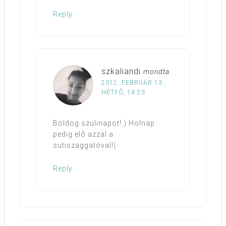
Reply
szkaliandi
mondta
2012. FEBRUÁR 13.,
HÉTFŐ, 14:23
Boldog szülinapot!:) Holnap
pedig elő azzal a
sütiszaggatóval!(:
Reply