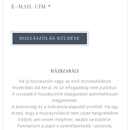
E-MAIL CÍM
*
HÁZSZABÁLY
Ha új hozzászóló vagy, az első hozzászólásod
moderálás alá kerül, és az elfogadásig nem publikus.
A visszatérő hozzászólók bejegyzései automatikusan
megjelennek.
A kedvesség és a tolerancia alapvető errefelé. Ha úgy
érzed, hogy a hozzászólásod nem olyan hangvételben
íródott, ami ennek megfelel, inkább ne küldd el.
Fenntartom a jogot a személyeskedő, rasszista,