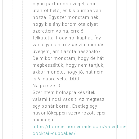
olyan parfümös üveget, ami
utántölthető, és kis pumpa van
hozzá. Egyszer mondtam neki,
hogy kislány korom óta olyat
szerettem volna, erre ő
felkutatta, hogy hol kaphat. Így
van egy csini rózsaszín pumpás
üvegem, amit azóta használok.
De mikor mondtam, hogy de hát
megbeszéltük, hogy nem tartjuk,
akkor mondta, hogy jó, hát nem
is V. napra vette :DDD
Na persze :D
Szerintem holnapra készítek
valami fincsi vacsit. Az megteszi
egy pohár borral. Esetleg egy
hasonlóképpen szervírozott eper
pudinggal:
https://hoosierhomemade.com/valentine-
cocktail-cupcakes/