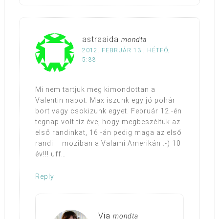
astraaida
mondta
2012. FEBRUÁR 13., HÉTFŐ,
5:33
Mi nem tartjuk meg kimondottan a
Valentin napot. Max iszunk egy jó pohár
bort vagy csokizunk egyet. Február 12.-én
tegnap volt tíz éve, hogy megbeszéltük az
első randinkat, 16.-án pedig maga az első
randi – moziban a Valami Amerikán :-) 10
év!!! uff…
Reply
Via
mondta