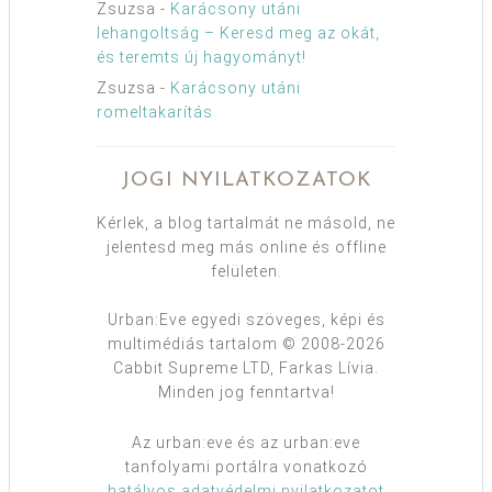
Zsuzsa
-
Karácsony utáni
lehangoltság – Keresd meg az okát,
és teremts új hagyományt!
Zsuzsa
-
Karácsony utáni
romeltakarítás
JOGI NYILATKOZATOK
Kérlek, a blog tartalmát ne másold, ne
jelentesd meg más online és offline
felületen.
Urban:Eve egyedi szöveges, képi és
multimédiás tartalom © 2008-2026
Cabbit Supreme LTD, Farkas Lívia.
Minden jog fenntartva!
Az urban:eve és az urban:eve
tanfolyami portálra vonatkozó
hatályos adatvédelmi nyilatkozatot