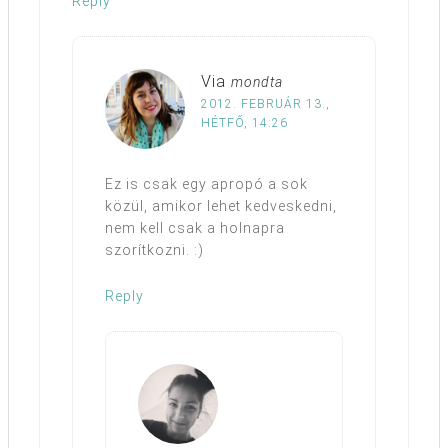
Reply
Via
mondta
2012. FEBRUÁR 13.,
HÉTFŐ, 14:26
Ez is csak egy apropó a sok
közül, amikor lehet kedveskedni,
nem kell csak a holnapra
szorítkozni. :)
Reply