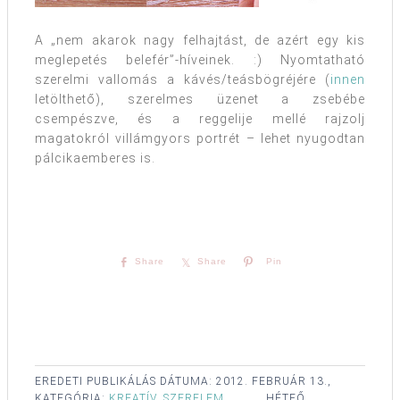
A „nem akarok nagy felhajtást, de azért egy kis
meglepetés belefér”-híveinek. :) Nyomtatható
szerelmi vallomás a kávés/teásbögréjére (
innen
letölthető), szerelmes üzenet a zsebébe
csempészve, és a reggelije mellé rajzolj
magatokról villámgyors portrét – lehet nyugodtan
pálcikaemberes is.
Share
Share
Pin
EREDETI PUBLIKÁLÁS DÁTUMA:
2012. FEBRUÁR 13.,
KATEGÓRIA:
KREATÍV
,
SZERELEM
HÉTFŐ