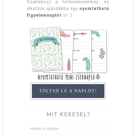
Csatlakozz a hírleveleseimhez, és
elküldök ajándékba egy
nyomtatható
figyelemnaplót
is! :)
TÖLTSD LE A NAPLÓT!
MIT KERESEL?