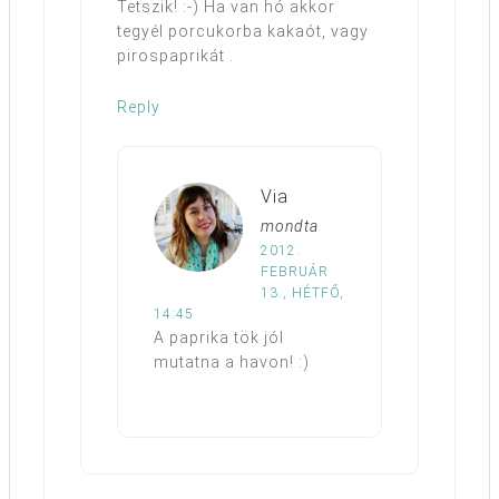
Tetszik! :-) Ha van hó akkor
tegyél porcukorba kakaót, vagy
pirospaprikát .
Reply
Via
mondta
2012.
FEBRUÁR
13., HÉTFŐ,
14:45
A paprika tök jól
mutatna a havon! :)