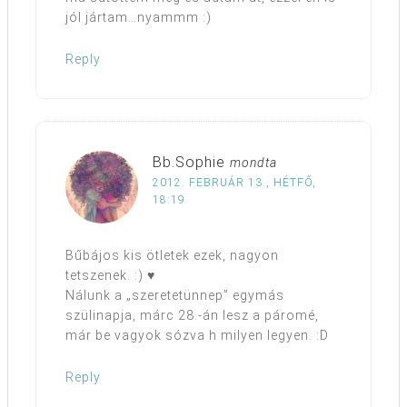
jól jártam…nyammm :)
Reply
Bb.Sophie
mondta
2012. FEBRUÁR 13., HÉTFŐ,
18:19
Bűbájos kis ötletek ezek, nagyon
tetszenek. :) ♥
Nálunk a „szeretetünnep” egymás
szülinapja, márc 28.-án lesz a páromé,
már be vagyok sózva h milyen legyen. :D
Reply