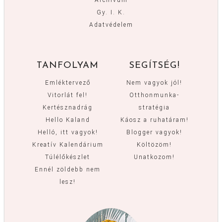
Archívum
Gy. I. K.
Adatvédelem
TANFOLYAM
SEGÍTSÉG!
Emléktervező
Nem vagyok jól!
Vitorlát fel!
Otthonmunka-
Kertésznadrág
stratégia
Hello Kaland
Káosz a ruhatáram!
Helló, itt vagyok!
Blogger vagyok!
Kreatív Kalendárium
Költözöm!
Túlélőkészlet
Unatkozom!
Ennél zöldebb nem
lesz!