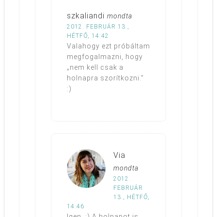
szkaliandi
mondta
2012. FEBRUÁR 13.,
HÉTFŐ, 14:42
Valahogy ezt próbáltam
megfogalmazni, hogy
„nem kell csak a
holnapra szorítkozni.”
:)
Via
mondta
2012.
FEBRUÁR
13., HÉTFŐ,
14:46
Igen. :) A holnapot is