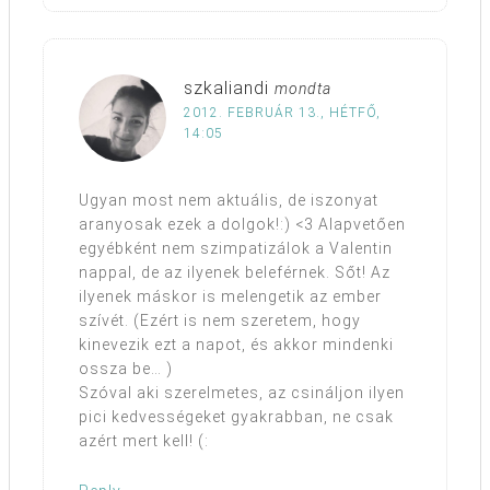
szkaliandi
mondta
2012. FEBRUÁR 13., HÉTFŐ,
14:05
Ugyan most nem aktuális, de iszonyat
aranyosak ezek a dolgok!:) <3 Alapvetően
egyébként nem szimpatizálok a Valentin
nappal, de az ilyenek beleférnek. Sőt! Az
ilyenek máskor is melengetik az ember
szívét. (Ezért is nem szeretem, hogy
kinevezik ezt a napot, és akkor mindenki
ossza be… )
Szóval aki szerelmetes, az csináljon ilyen
pici kedvességeket gyakrabban, ne csak
azért mert kell! (: