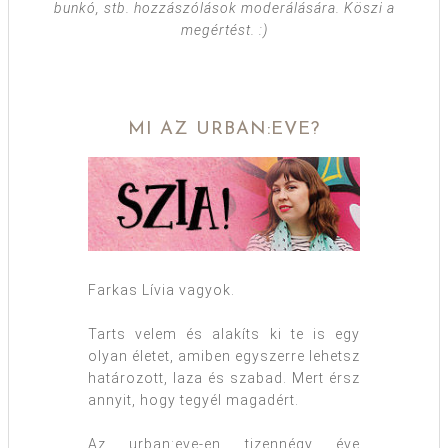
bunkó, stb. hozzászólások moderálására. Köszi a
megértést. :)
MI AZ URBAN:EVE?
Farkas Lívia vagyok.
Tarts velem és alakíts ki te is egy
olyan életet, amiben egyszerre lehetsz
határozott, laza és szabad. Mert érsz
annyit, hogy tegyél magadért.
Az urban:eve-en tizennégy éve