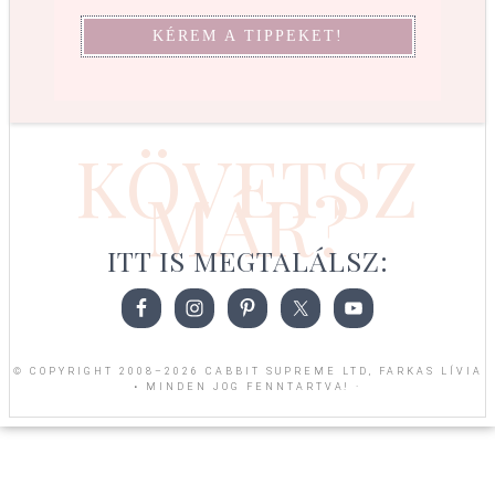
KÖVETSZ
MÁR?
ITT IS MEGTALÁLSZ:
© COPYRIGHT 2008–2026 CABBIT SUPREME LTD, FARKAS LÍVIA
• MINDEN JOG FENNTARTVA! ·