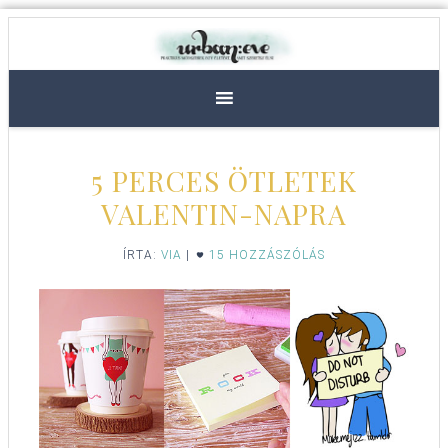
5 PERCES ÖTLETEK
VALENTIN-NAPRA
ÍRTA:
VIA
|
15 HOZZÁSZÓLÁS