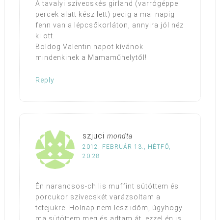
A tavalyi szívecskés girland (varrógéppel
percek alatt kész lett) pedig a mai napig
fenn van a lépcsőkorláton, annyira jól néz
ki ott.
Boldog Valentin napot kívánok
mindenkinek a Mamaműhelytől!
Reply
szjuci
mondta
2012. FEBRUÁR 13., HÉTFŐ,
20:28
Én narancsos-chilis muffint sütöttem és
porcukor szívecskét varázsoltam a
tetejükre. Holnap nem lesz időm, úgyhogy
ma sütöttem meg és adtam át, ezzel én is