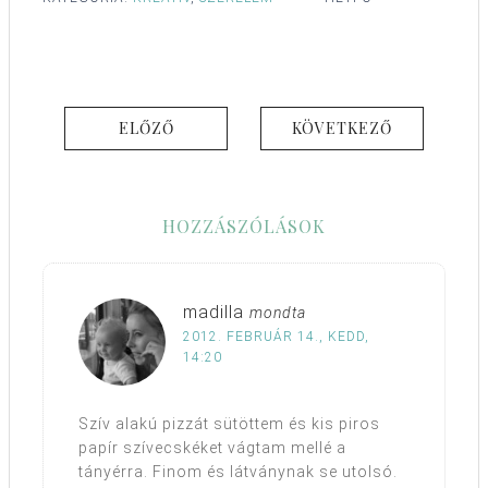
ELŐZŐ
KÖVETKEZŐ
HOZZÁSZÓLÁSOK
madilla
mondta
2012. FEBRUÁR 14., KEDD,
14:20
Szív alakú pizzát sütöttem és kis piros
papír szívecskéket vágtam mellé a
tányérra. Finom és látványnak se utolsó.