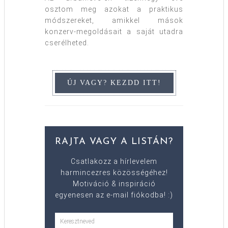
osztom meg azokat a praktikus
módszereket, amikkel mások
konzerv-megoldásait a saját utadra
cserélheted.
RAJTA VAGY A LISTÁN?
Csatlakozz a hírlevelem
harmincezres közösségéhez!
Motiváció & inspiráció
egyenesen az e-mail fiókodba! :)