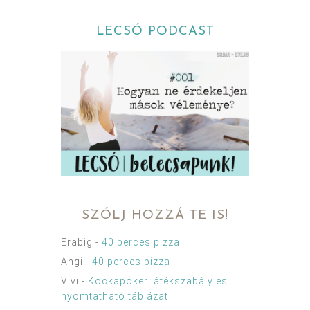
LECSÓ PODCAST
SZÓLJ HOZZÁ TE IS!
Erabig
-
40 perces pizza
Angi
-
40 perces pizza
Vivi
-
Kockapóker játékszabály és
nyomtatható táblázat