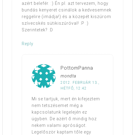
azért belefér. :) Én pl. azt tervezem, hogy
bundás kenyeret csinálok a kedvesemnek
reggelire (imádja!) és a közepét kiszúrom
szívecskés sütikiszúróval! :P :)
Szerintetek? :D
Reply
PottomPanna
mondta
2012. FEBRUÁR 13.,
HÉTFŐ, 12:42
Mi se tartjuk, mert én kifejeztem
nem tetszésemet még a
kapcsolatunk legelején ez
ügyben. De azért ő mindig hoz
nekem valami apróságot.
Legelőször kaptam tőle egy