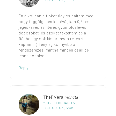
CSÜTÖRTÖK, 11:16
Én a koliban a fiókot úgy csináltam meg,
hogy függőlgesen kettévágtam 0,5l-es
jegeskávés és literes gyümölcsleves
dobozokat, és azokat fektettem be a
fiókba. Így sok kis aranyos rekeszt
kaptam =) Tényleg könnyebb a
rendszerezés, mintha minden csak be
lenne dobálva.
Reply
ThePVera
mondta
2012. FEBRUÁR 16.,
CSÜTÖRTÖK, 8:46