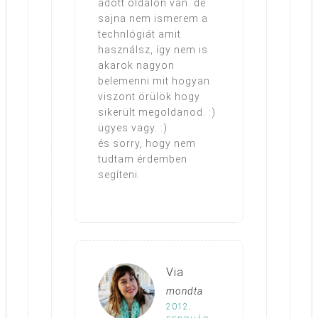
adott oldalon van. de
sajna nem ismerem a
technlógiát amit
használsz, így nem is
akarok nagyon
belemenni mit hogyan.
viszont örülök hogy
sikerült megoldanod. :)
ügyes vagy. :)
és sorry, hogy nem
tudtam érdemben
segíteni.
Via
mondta
2012.