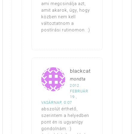
ami megcsinálja azt,
amit akarok, úgy, hogy
közben nem kell
változtatnom a
postírási rutinomon. :)
blackcat
mondta
2012.
FEBRUÁR
19.,
VASÁRNAP, 0:07
abszolút érthető,
szerintem a helyedben
pont én is ugyanígy
gondolnám. :)