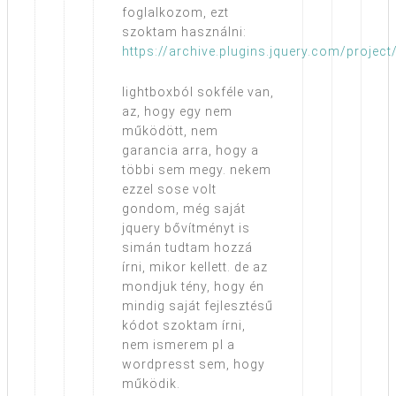
foglalkozom, ezt
szoktam használni:
https://archive.plugins.jquery.com/project
lightboxból sokféle van,
az, hogy egy nem
működött, nem
garancia arra, hogy a
többi sem megy. nekem
ezzel sose volt
gondom, még saját
jquery bővítményt is
simán tudtam hozzá
írni, mikor kellett. de az
mondjuk tény, hogy én
mindig saját fejlesztésű
kódot szoktam írni,
nem ismerem pl a
wordpresst sem, hogy
működik.