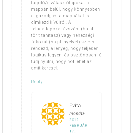
tagoló/elválasztólapokat a
mappán belül, hogy könnyebben
eligazodj, és a mappákat is
címkézd kívülről. A
feladatlapokat évszám (ha pl.
törit tanítasz) vagy nehézségi
fokozat (ha pl. nyelvet) szerint
rendezd, a lényeg, hogy teljesen
logikus legyen, és ösztönösen rá
tudj nyúlni, hogy hol lehet az,
amit keresel.
Reply
Evita
mondta
2012.
FEBRUÁR
17.,