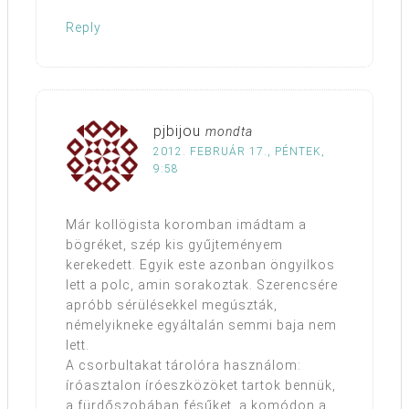
Reply
pjbijou
mondta
2012. FEBRUÁR 17., PÉNTEK,
9:58
Már kollögista koromban imádtam a
bögréket, szép kis gyűjteményem
kerekedett. Egyik este azonban öngyilkos
lett a polc, amin sorakoztak. Szerencsére
apróbb sérülésekkel megúszták,
némelyikneke egyáltalán semmi baja nem
lett.
A csorbultakat tárolóra használom:
íróasztalon íróeszközöket tartok bennük,
a fürdőszobában fésűket, a komódon a