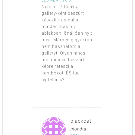
SZOMBAT, 20:57
Nem jó. :/ Csak a
gallery-ként beszúrt
képekkel csinálja,
minden mást új
ablakban, önállóan nyit
meg. Márpedig gyakran
nem használom a
galleryt. Olyan nincs,
ami minden beszúrt
képre ráteszi a
lightboxot, ÉS tud
léptetni is?
blackcat
mondta