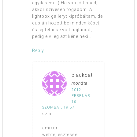
egyik sem. :( Ha van jó tipped,
akkor szívesen fogadom. A
lightbox galleryt kipróbáltam, de
duplán hozott be minden képet,
és léptetni se volt hajlandó,
pedig elvileg azt kéne neki…
Reply
blackcat
mondta
2012.
FEBRUÁR
18.,
SZOMBAT, 19:57
szia!
amikor
webfejlesztéssel