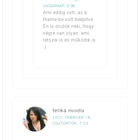
VASÁRNAP, 0:08
Ami eddig volt, az a
theme-be volt beépítve.
Én is örülök neki, hogy
végre van olyan, ami
tetszik is és működik is.
:)
terika
mondta
2012. FEBRUÁR 16.,
CSÜTÖRTÖK, 7:53