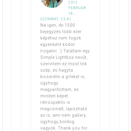
2012.
FEBRUÁR
18.,
SZOMBAT, 23:41
Na igen, de 1500
bejegyzés több ezer
képéhez nem fogok
egyenként kódot
írogatni. :) Találtam egy
Simple Lightbox nevűt,
szerintem ez most tök
szép, és hagyta
kicserélni a gifeket is,
úgyhogy
magyarítottam, és
minden képet
retrospektív is
megcsinált, lapozható
az is, ami nem gallery,
úgyhogy boldog
vagyok. Thank you for