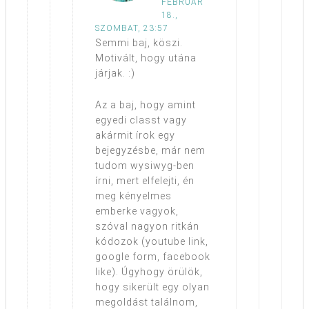
FEBRUÁR
18.,
SZOMBAT, 23:57
Semmi baj, köszi.
Motivált, hogy utána
járjak. :)
Az a baj, hogy amint
egyedi classt vagy
akármit írok egy
bejegyzésbe, már nem
tudom wysiwyg-ben
írni, mert elfelejti, én
meg kényelmes
emberke vagyok,
szóval nagyon ritkán
kódozok (youtube link,
google form, facebook
like). Úgyhogy örülök,
hogy sikerült egy olyan
megoldást találnom,