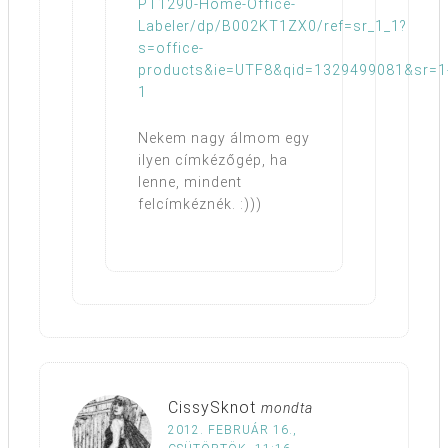
PT1290-Home-Office-
Labeler/dp/B002KT1ZX0/ref=sr_1_1?
s=office-
products&ie=UTF8&qid=1329499081&sr=1
1
Nekem nagy álmom egy
ilyen címkézőgép, ha
lenne, mindent
felcímkéznék. :)))
CissySknot
mondta
2012. FEBRUÁR 16.,