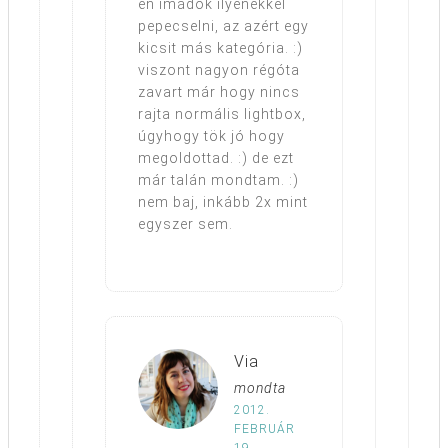
én imádok ilyenekkel
pepecselni, az azért egy
kicsit más kategória. :)
viszont nagyon régóta
zavart már hogy nincs
rajta normális lightbox,
úgyhogy tök jó hogy
megoldottad. :) de ezt
már talán mondtam. :)
nem baj, inkább 2x mint
egyszer sem.
Via
mondta
2012.
FEBRUÁR
19.,