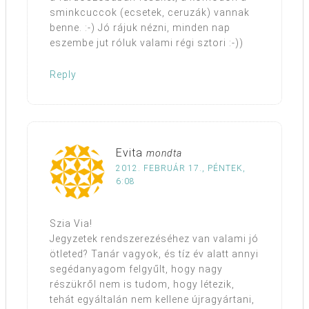
sminkcuccok (ecsetek, ceruzák) vannak
benne. :-) Jó rájuk nézni, minden nap
eszembe jut róluk valami régi sztori :-))
Reply
Evita
mondta
2012. FEBRUÁR 17., PÉNTEK,
6:08
Szia Via!
Jegyzetek rendszerezéséhez van valami jó
ötleted? Tanár vagyok, és tíz év alatt annyi
segédanyagom felgyűlt, hogy nagy
részükről nem is tudom, hogy létezik,
tehát egyáltalán nem kellene újragyártani,