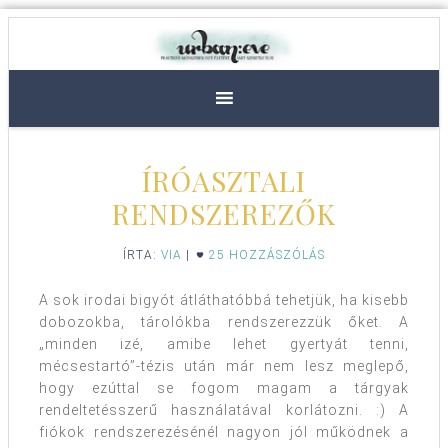
ÍRÓASZTALI
RENDSZEREZŐK
ÍRTA:
VIA
|
25 HOZZÁSZÓLÁS
A sok irodai bigyót átláthatóbbá tehetjük, ha kisebb
dobozokba, tárolókba rendszerezzük őket. A
„minden izé, amibe lehet gyertyát tenni,
mécsestartó”-tézis után már nem lesz meglepő,
hogy ezúttal se fogom magam a tárgyak
rendeltetésszerű használatával korlátozni. :) A
fiókok rendszerezésénél nagyon jól működnek a