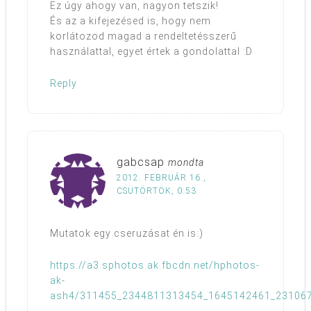
Ez úgy ahogy van, nagyon tetszik!
És az a kifejezésed is, hogy nem
korlátozod magad a rendeltetésszerű
használattal, egyet értek a gondolattal :D
Reply
gabcsap
mondta
2012. FEBRUÁR 16.,
CSÜTÖRTÖK, 0:53
Mutatok egy cseruzásat én is:)
https://a3.sphotos.ak.fbcdn.net/hphotos-
ak-
ash4/311455_2344811313454_1645142461_231067