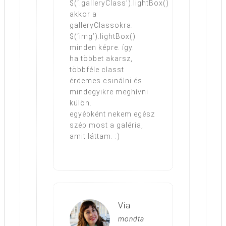
$(‘.galleryClass’).lightBox()
akkor a
galleryClassokra.
$(‘img’).lightBox()
minden képre. így.
ha többet akarsz,
többféle classt
érdemes csinálni és
mindegyikre meghívni
külön.
egyébként nekem egész
szép most a galéria,
amit láttam. :)
Via
mondta