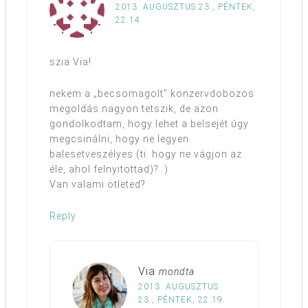
2013. AUGUSZTUS 23., PÉNTEK,
22:14
szia Via!
nekem a „becsomagolt” konzervdobozos
megoldás nagyon tetszik, de azon
gondolkodtam, hogy lehet a belsejét úgy
megcsinálni, hogy ne legyen
balesetveszélyes (ti. hogy ne vágjon az
éle, ahol felnyitottad)? :)
Van valami ötleted?
Reply
Via
mondta
2013. AUGUSZTUS
23., PÉNTEK, 22:19