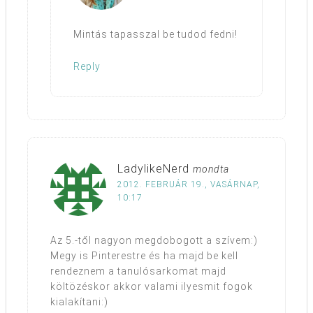
Mintás tapasszal be tudod fedni!
Reply
LadylikeNerd
mondta
2012. FEBRUÁR 19., VASÁRNAP,
10:17
Az 5.-től nagyon megdobogott a szívem:)
Megy is Pinterestre és ha majd be kell
rendeznem a tanulósarkomat majd
költözéskor akkor valami ilyesmit fogok
kialakítani:)