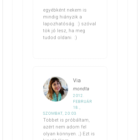
egyébként nekem is
mindig hiányzik a
lapozhatóság. :) szóval
tök jó lesz, ha meg
tudod oldani. :)
Via
mondta
2012.
FEBRUÁR
18.,
SZOMBAT, 20:03
Többet is próbáltam,
azért nem adom fel
olyan könnyen. ;) Ezt is