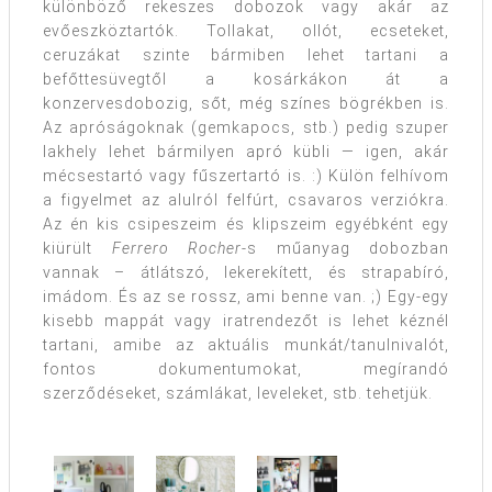
különböző rekeszes dobozok vagy akár az
evőeszköztartók. Tollakat, ollót, ecseteket,
ceruzákat szinte bármiben lehet tartani a
befőttesüvegtől a kosárkákon át a
konzervesdobozig, sőt, még színes bögrékben is.
Az apróságoknak (gemkapocs, stb.) pedig szuper
lakhely lehet bármilyen apró kübli — igen, akár
mécsestartó vagy fűszertartó is. :) Külön felhívom
a figyelmet az alulról felfúrt, csavaros verziókra.
Az én kis csipeszeim és klipszeim egyébként egy
kiürült
Ferrero Rocher
-s műanyag dobozban
vannak – átlátszó, lekerekített, és strapabíró,
imádom. És az se rossz, ami benne van. ;) Egy-egy
kisebb mappát vagy iratrendezőt is lehet kéznél
tartani, amibe az aktuális munkát/tanulnivalót,
fontos dokumentumokat, megírandó
szerződéseket, számlákat, leveleket, stb. tehetjük.