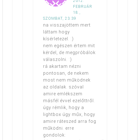
2012.
FEBRUÁR
18.,
SZOMBAT, 23:39
na visszajöttem mert
láttam hogy
kísérletezel. :)
nem egészen értem mit
kérdel, de megpróbálok
válaszolni. :)
rá akartam nézni
pontosan, de nekem
most nem működnek
az oldalak. szóval
amire emlékszem
másfél évvel ezelőttről.
úgy rémlik, hogy a
lightbox úgy műx, hogy
amire ráteszed arra fog
működni. erre
gondolok: