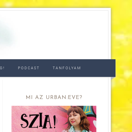
G!
PODCAST
TANFOLYAM
MI AZ URBAN:EVE?