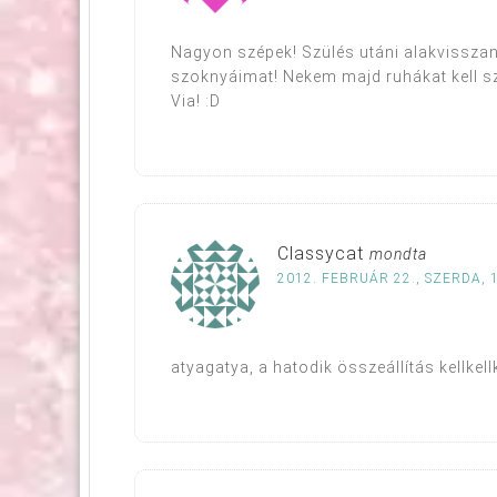
Nagyon szépek! Szülés utáni alakvisszan
szoknyáimat! Nekem majd ruhákat kell sze
Via! :D
Classycat
mondta
2012. FEBRUÁR 22., SZERDA, 
atyagatya, a hatodik összeállítás kellkellke