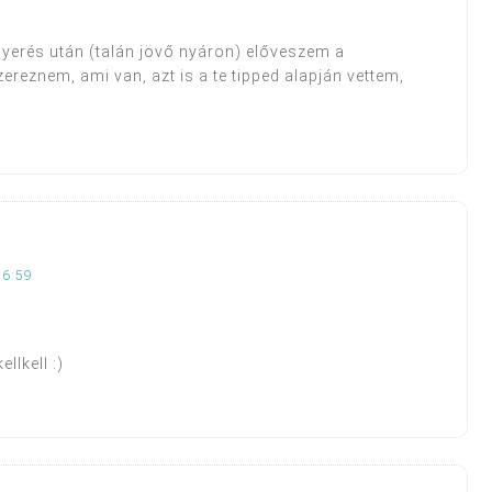
yerés után (talán jövő nyáron) előveszem a
reznem, ami van, azt is a te tipped alapján vettem,
16:59
llkell :)