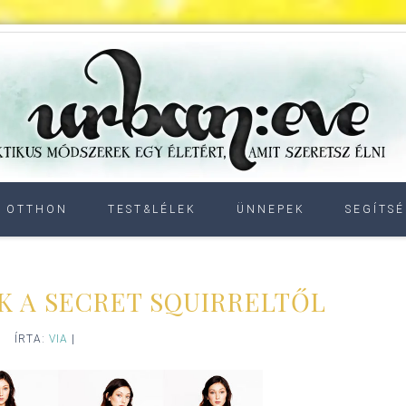
OTTHON
TEST&LÉLEK
ÜNNEPEK
SEGÍTSÉ
K A SECRET SQUIRRELTŐL
ÍRTA:
VIA
|