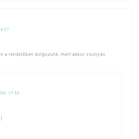
14:27
 a rendelőben dolgozunk, mert akkor csúnyán
DA, 17:55
))