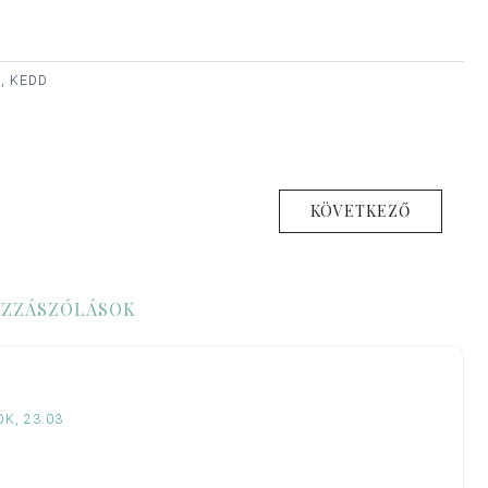
., KEDD
KÖVETKEZŐ
ZZÁSZÓLÁSOK
K, 23:03