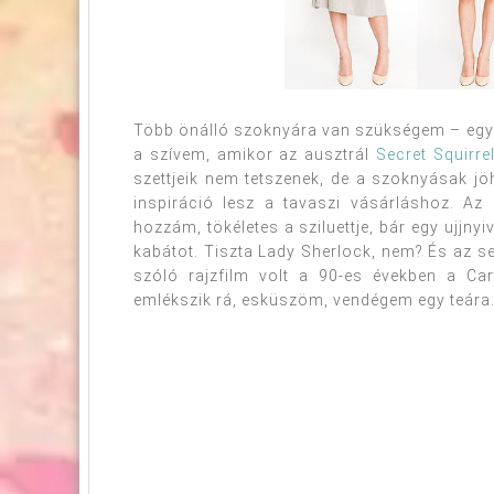
Több önálló szoknyára van szükségem – egy
a szívem, amikor az ausztrál
Secret Squirre
szettjeik nem tetszenek, de a szoknyásak jö
inspiráció lesz a tavaszi vásárláshoz. A
hozzám, tökéletes a sziluettje, bár egy ujjny
kabátot. Tiszta Lady Sherlock, nem? És az 
szóló rajzfilm volt a 90-es években a C
emlékszik rá, esküszöm, vendégem egy teára