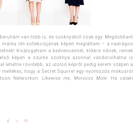
beruhám van több is, de szoknyából csak egy. Megdobbant
l
márka téli kollekciójának képeit megláttam – a nadrágos
hetnek! Kiválogattam a kedvenceimet, klikkre nőnek, remek
z első képen a szürke szoknya azonnal vándorolhatna is
ival lehetne rövidebb, az utolsó képről pedig kérem szépen a
se mellékes, hogy a Secret Squirrel egy nyomozós mókusról
artoon Networkon.
Likewise me, Morocco Mole
. Ha valaki
.
Share
Share
Pin