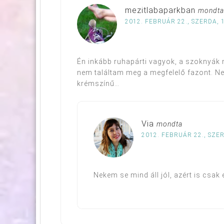
mezitlabaparkban
mondta
2012. FEBRUÁR 22., SZERDA, 
Én inkább ruhapárti vagyok, a szoknyák 
nem találtam meg a megfelelő fazont. N
krémszínű…
Via
mondta
2012. FEBRUÁR 22., SZER
Nekem se mind áll jól, azért is csa