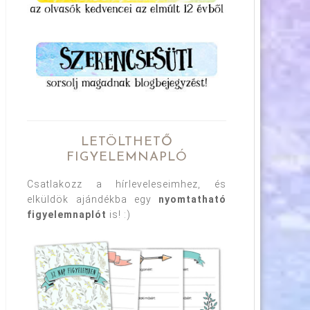
LETÖLTHETŐ
FIGYELEMNAPLÓ
Csatlakozz a hírleveleseimhez, és
elküldök ajándékba egy
nyomtatható
figyelemnaplót
is! :)