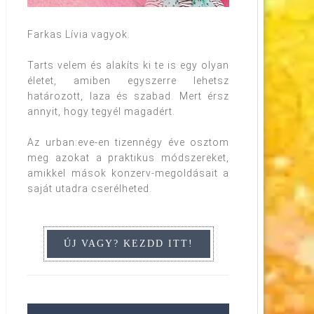
Farkas Lívia vagyok.
Tarts velem és alakíts ki te is egy olyan
életet, amiben egyszerre lehetsz
határozott, laza és szabad. Mert érsz
annyit, hogy tegyél magadért.
Az urban:eve-en tizennégy éve osztom
meg azokat a praktikus módszereket,
amikkel mások konzerv-megoldásait a
saját utadra cserélheted.