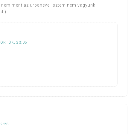
l nem ment az urbaneve…sztem nem vagyunk
d:)
TÖRTÖK, 23:05
22:28