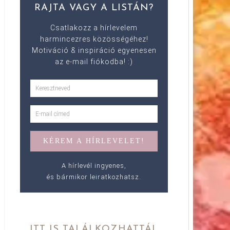
RAJTA VAGY A LISTÁN?
Csatlakozz a hírlevelem
harmincezres közösségéhez!
Motiváció & inspiráció egyenesen
az e-mail fiókodba! :)
A hírlevél ingyenes,
és bármikor leiratkozhatsz.
ITT IS TALÁLKOZHATTÁL