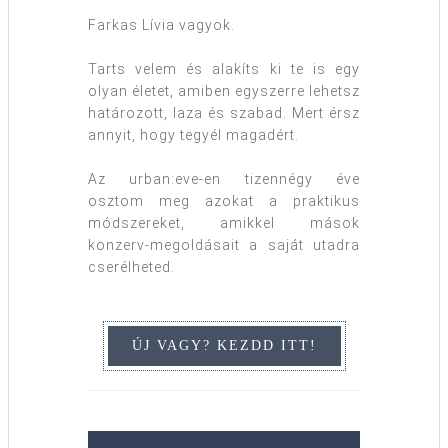
Farkas Lívia vagyok.
Tarts velem és alakíts ki te is egy
olyan életet, amiben egyszerre lehetsz
határozott, laza és szabad. Mert érsz
annyit, hogy tegyél magadért.
Az urban:eve-en tizennégy éve
osztom meg azokat a praktikus
módszereket, amikkel mások
konzerv-megoldásait a saját utadra
cserélheted.