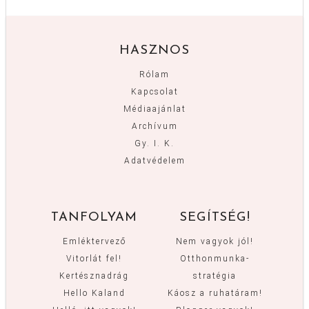
HASZNOS
Rólam
Kapcsolat
Médiaajánlat
Archívum
Gy. I. K.
Adatvédelem
TANFOLYAM
SEGÍTSÉG!
Emléktervező
Nem vagyok jól!
Vitorlát fel!
Otthonmunka-
Kertésznadrág
stratégia
Hello Kaland
Káosz a ruhatáram!