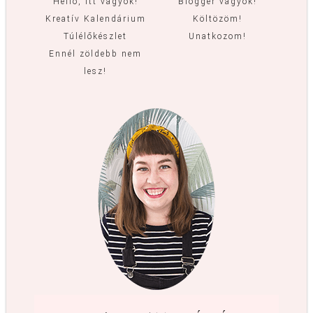
Helló, itt vagyok!
Blogger vagyok!
Kreatív Kalendárium
Költözöm!
Túlélőkészlet
Unatkozom!
Ennél zöldebb nem
lesz!