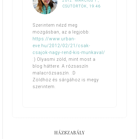
2012. MÁRCIUS 1.,
CSÜTÖRTÖK, 19:46
Szerintem nézd meg
mozgásban, az a legjobb:
https://www.urban-
eve.hu/2012/02/21/csak-
csajok-nagy-rend-kis-munkaval/
:) Olyasmi zöld, mint most a
blog háttere. A rózsaszín
malacrózsaszín. :D
Zöldhöz és sárgához is megy
szerintem.
HÁZSZABÁLY