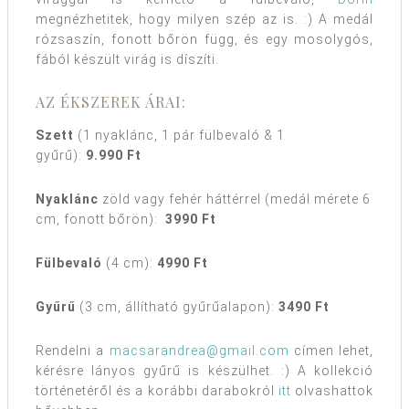
megnézhetitek, hogy milyen szép az is. :) A medál
rózsaszín, fonott bőrön függ, és egy mosolygós,
fából készült virág is díszíti.
AZ ÉKSZEREK ÁRAI:
Szett
(1 nyaklánc, 1 pár fülbevaló & 1
gyűrű):
9.990 Ft
Nyaklánc
zöld vagy fehér háttérrel (medál mérete 6
cm, fonott bőrön):
3990 Ft
Fülbevaló
(4 cm):
4990 Ft
Gyűrű
(3 cm, állítható gyűrűalapon):
3490 Ft
Rendelni a
macsarandrea@gmail.com
címen lehet,
kérésre lányos gyűrű is készülhet. :) A kollekció
történetéről és a korábbi darabokról
itt
olvashattok