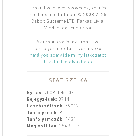
Urban:Eve egyedi szöveges, képi és
multimédiás tartalom © 2008-2026
Cabbit Supreme LTD, Farkas Lívia.
Minden jog fenntartva!
Az urban:eve és az urban:eve
tanfolyami portálra vonatkozó
hatályos adatvédelmi nyilatkozatot
ide kattintva olvashatod
.
STATISZTIKA
Nyitás:
2008. febr. 03.
Bejegyzések:
3714
Hozzászólások:
69012
Tanfolyamok:
8
Tanfolyamozók:
5431
Megivott tea:
3548 liter