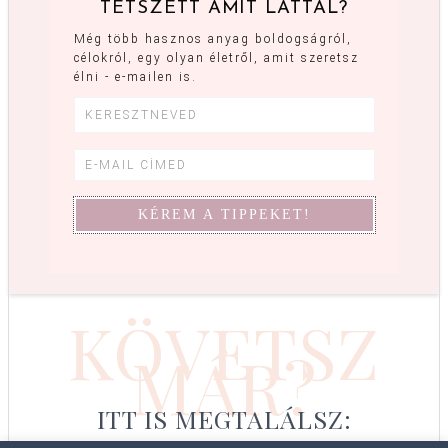
TETSZETT AMIT LÁTTÁL?
Még több hasznos anyag boldogságról,
célokról, egy olyan életről, amit szeretsz
élni - e-mailen is.
KÖVETSZ
MÁR?
ITT IS MEGTALÁLSZ: