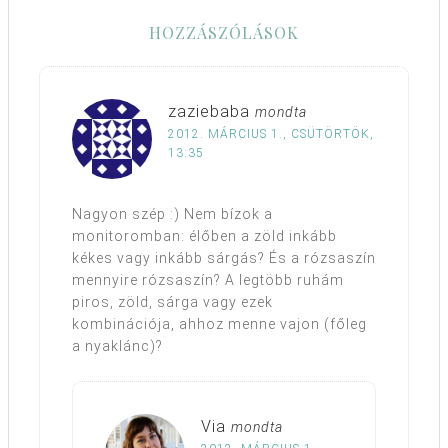
HOZZÁSZÓLÁSOK
zaziebaba
mondta
2012. MÁRCIUS 1., CSÜTÖRTÖK,
13:35
Nagyon szép :) Nem bízok a
monitoromban: élőben a zöld inkább
kékes vagy inkább sárgás? És a rózsaszín
mennyire rózsaszín? A legtöbb ruhám
piros, zöld, sárga vagy ezek
kombinációja, ahhoz menne vajon (főleg
a nyaklánc)?
Via
mondta