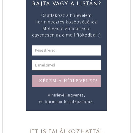
RAJTA VAGY A LISTÁN?
Csatlakozz a hírlevelem
harmincezres közösségéhez!
Motiváció & inspiráció
egyenesen az e-mail fiókodba! :)
A hírlevél ingyenes,
és bármikor leiratkozhatsz.
ITT IS TALÁLKOZHATTÁL