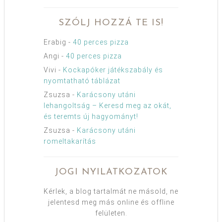
SZÓLJ HOZZÁ TE IS!
Erabig
-
40 perces pizza
Angi
-
40 perces pizza
Vivi
-
Kockapóker játékszabály és
nyomtatható táblázat
Zsuzsa
-
Karácsony utáni
lehangoltság – Keresd meg az okát,
és teremts új hagyományt!
Zsuzsa
-
Karácsony utáni
romeltakarítás
JOGI NYILATKOZATOK
Kérlek, a blog tartalmát ne másold, ne
jelentesd meg más online és offline
felületen.