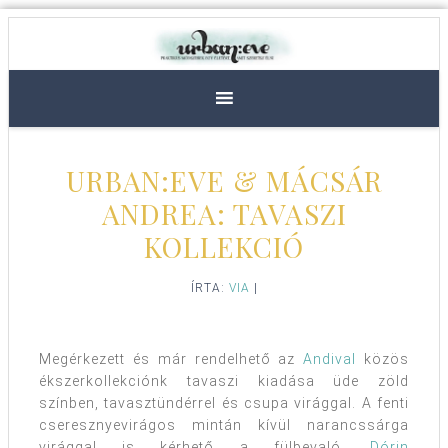
URBAN:EVE & MÁCSÁR
ANDREA: TAVASZI
KOLLEKCIÓ
ÍRTA:
VIA
|
Megérkezett és már rendelhető az
Andival
közös
ékszerkollekciónk tavaszi kiadása üde zöld
színben, tavasztündérrel és csupa virággal. A fenti
cseresznyevirágos mintán kívül narancssárga
virággal is kérhető a fülbevaló,
Dórin