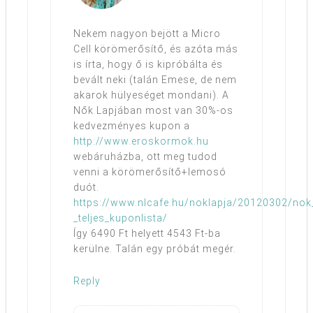
Nekem nagyon bejött a Micro
Cell körömerősítő, és azóta más
is írta, hogy ő is kipróbálta és
bevált neki (talán Emese, de nem
akarok hülyeséget mondani). A
Nők Lapjában most van 30%-os
kedvezményes kupon a
http://www.eroskormok.hu
webáruházba, ott meg tudod
venni a körömerősítő+lemosó
duót.
https://www.nlcafe.hu/noklapja/20120302/nok
_teljes_kuponlista/
Így 6490 Ft helyett 4543 Ft-ba
kerülne. Talán egy próbát megér.
Reply