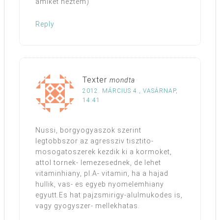
amiket néztem)
Reply
Texter
mondta
2012. MÁRCIUS 4., VASÁRNAP,
14:41
Nussi, borgyogyaszok szerint
legtobbszor az agressziv tisztito-
mosogatoszerek kezdik ki a kormoket,
attol tornek- lemezesednek, de lehet
vitaminhiany, pl.A- vitamin, ha a hajad
hullik, vas- es egyeb nyomelemhiany
egyutt.Es hat pajzsmirigy-alulmukodes is,
vagy gyogyszer- mellekhatas.