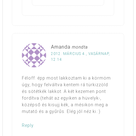
Amanda
mondta
2012. MÁRCIUS 4., VASÁRNAP,
12:14
Féloff: épp most lakkoztam ki a körmöm
úgy, hogy felváltva kentem rá türkizzöld
és sötétkék lakkot. A két kezemen pont
fordítva (tehát az egyiken a hüvelyk-,
középső és kisujj kék, a mésikon meg a
mutató és a gyűrűs. Elég jól néz ki.:)
Reply