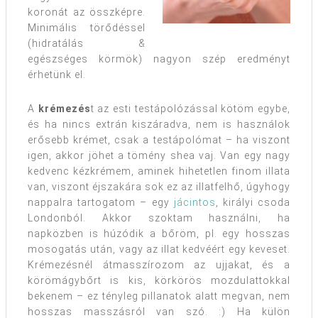
koronát az összképre.
Minimális törődéssel
(hidratálás &
egészséges körmök) nagyon szép eredményt
érhetünk el.
A
krémezés
t az esti testápolózással kötöm egybe,
és ha nincs extrán kiszáradva, nem is használok
erősebb krémet, csak a testápolómat – ha viszont
igen, akkor jöhet a tömény shea vaj. Van egy nagy
kedvenc kézkrémem, aminek hihetetlen finom illata
van, viszont éjszakára sok ez az illatfelhő, úgyhogy
nappalra tartogatom – egy
jácintos
, királyi csoda
Londonból. Akkor szoktam használni, ha
napközben is húzódik a bőröm, pl. egy hosszas
mosogatás után, vagy az illat kedvéért egy keveset.
Krémezésnél átmasszírozom az ujjakat, és a
körömágybőrt is kis, körkörös mozdulattokkal
bekenem – ez tényleg pillanatok alatt megvan, nem
hosszas masszásról van szó. :) Ha külön