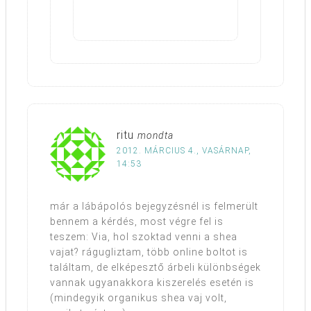
ritu
mondta
2012. MÁRCIUS 4., VASÁRNAP,
14:53
már a lábápolós bejegyzésnél is felmerült
bennem a kérdés, most végre fel is
teszem: Via, hol szoktad venni a shea
vajat? rágugliztam, több online boltot is
találtam, de elképesztő árbeli különbségek
vannak ugyanakkora kiszerelés esetén is
(mindegyik organikus shea vaj volt,