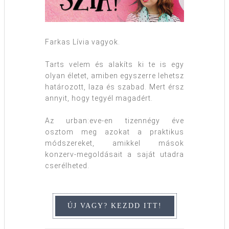
Farkas Lívia vagyok.
Tarts velem és alakíts ki te is egy
olyan életet, amiben egyszerre lehetsz
határozott, laza és szabad. Mert érsz
annyit, hogy tegyél magadért.
Az urban:eve-en tizennégy éve
osztom meg azokat a praktikus
módszereket, amikkel mások
konzerv-megoldásait a saját utadra
cserélheted.