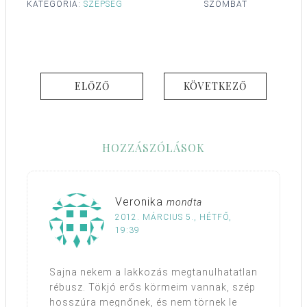
KATEGÓRIA:
SZÉPSÉG
SZOMBAT
ELŐZŐ
KÖVETKEZŐ
HOZZÁSZÓLÁSOK
Veronika
mondta
2012. MÁRCIUS 5., HÉTFŐ,
19:39
Sajna nekem a lakkozás megtanulhatatlan
rébusz. Tökjó erős körmeim vannak, szép
hosszúra megnőnek, és nem törnek le