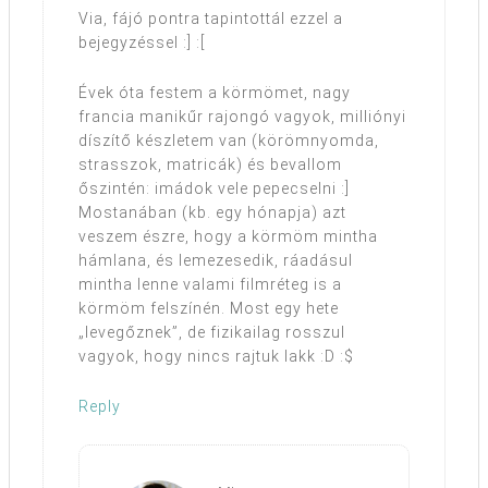
Via, fájó pontra tapintottál ezzel a
bejegyzéssel :] :[
Évek óta festem a körmömet, nagy
francia manikűr rajongó vagyok, milliónyi
díszítő készletem van (körömnyomda,
strasszok, matricák) és bevallom
őszintén: imádok vele pepecselni :]
Mostanában (kb. egy hónapja) azt
veszem észre, hogy a körmöm mintha
hámlana, és lemezesedik, ráadásul
mintha lenne valami filmréteg is a
körmöm felszínén. Most egy hete
„levegőznek”, de fizikailag rosszul
vagyok, hogy nincs rajtuk lakk :D :$
Reply