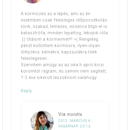
A körmözés az a lépés, ami az én
esetmben csak felesleges időpocsékolás:
törik, szakad, lemezes, essence btgn-el is
katasztrófa, minden lepattog, lekopik róla.
:(( Utálom a körmeimet!!! >( Rengeteg
pénzt költöttem körmösre, ilyen-olyan
löttyökre, kémekre, kapszulákra tökk
feleslegesen…
Szerintem amúgy az az oka h apró kicsi
koromtól rágtam, és semmi nem segített,
1-2 éve sikerült leszoknom valahogy.
Reply
Via
mondta
2012. MÁRCIUS 4.,
VASÁRNAP, 20:13