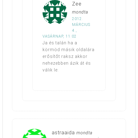
Zee
mondta
2012.
MÁRCIUS
4.,
VASÁRNAP, 11:02
Ja és talán ha a
körmöd másik oldalára
erősítőt raksz akkor
nehezebben ázik át és
válik le.
astraaida
mondta