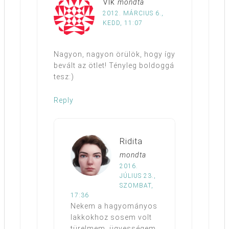
Vik
mondta
2012. MÁRCIUS 6.,
KEDD, 11:07
Nagyon, nagyon örülök, hogy így
bevált az ötlet! Tényleg boldoggá
tesz:)
Reply
Ridita
mondta
2016.
JÚLIUS 23.,
SZOMBAT,
17:36
Nekem a hagyományos
lakkokhoz sosem volt
türelmem, ügyességem,