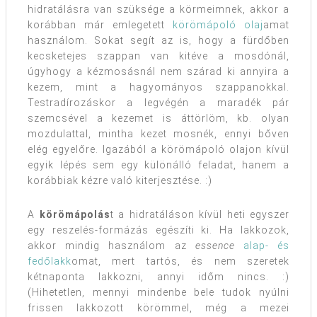
hidratálásra van szüksége a körmeimnek, akkor a
korábban már emlegetett
körömápoló olaj
amat
használom. Sokat segít az is, hogy a fürdőben
kecsketejes szappan van kitéve a mosdónál,
úgyhogy a kézmosásnál nem szárad ki annyira a
kezem, mint a hagyományos szappanokkal.
Testradírozáskor a legvégén a maradék pár
szemcsével a kezemet is áttörlöm, kb. olyan
mozdulattal, mintha kezet mosnék, ennyi bőven
elég egyelőre. Igazából a körömápoló olajon kívül
egyik lépés sem egy különálló feladat, hanem a
korábbiak kézre való kiterjesztése. :)
A
körömápolás
t a hidratáláson kívül heti egyszer
egy reszelés-formázás egészíti ki. Ha lakkozok,
akkor mindig használom az
essence
alap- és
fedőlakk
omat, mert tartós, és nem szeretek
kétnaponta lakkozni, annyi időm nincs. :)
(Hihetetlen, mennyi mindenbe bele tudok nyúlni
frissen lakkozott körömmel, még a mezei