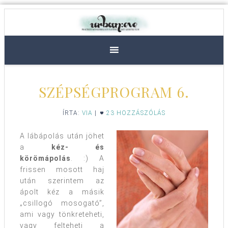
SZÉPSÉGPROGRAM 6.
ÍRTA:
VIA
|
23 HOZZÁSZÓLÁS
A lábápolás után jöhet
a
kéz- és
körömápolás
. :) A
frissen mosott haj
után szerintem az
ápolt kéz a másik
„csillogó mosogató”,
ami vagy tönkreteheti,
vagy felteheti a