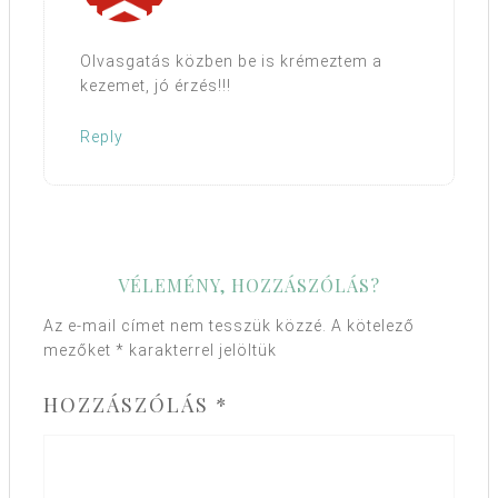
Olvasgatás közben be is krémeztem a
kezemet, jó érzés!!!
Reply
VÉLEMÉNY, HOZZÁSZÓLÁS?
Az e-mail címet nem tesszük közzé.
A kötelező
mezőket
*
karakterrel jelöltük
HOZZÁSZÓLÁS
*