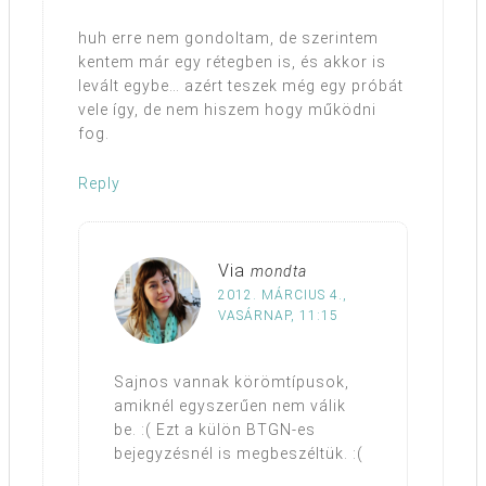
huh erre nem gondoltam, de szerintem
kentem már egy rétegben is, és akkor is
levált egybe… azért teszek még egy próbát
vele így, de nem hiszem hogy működni
fog.
Reply
Via
mondta
2012. MÁRCIUS 4.,
VASÁRNAP, 11:15
Sajnos vannak körömtípusok,
amiknél egyszerűen nem válik
be. :( Ezt a külön BTGN-es
bejegyzésnél is megbeszéltük. :(