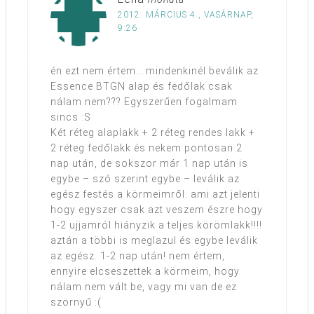
2012. MÁRCIUS 4., VASÁRNAP,
9:26
én ezt nem értem… mindenkinél beválik az
Essence BTGN alap és fedőlak csak
nálam nem??? Egyszerűen fogalmam
sincs :S
Két réteg alaplakk + 2 réteg rendes lakk +
2 réteg fedőlakk és nekem pontosan 2
nap után, de sokszor már 1 nap után is
egybe – szó szerint egybe – leválik az
egész festés a körmeimről. ami azt jelenti
hogy egyszer csak azt veszem észre hogy
1-2 ujjamról hiányzik a teljes körömlakk!!!!
aztán a többi is meglazul és egybe leválik
az egész. 1-2 nap után! nem értem,
ennyire elcseszettek a körmeim, hogy
nálam nem vált be, vagy mi van de ez
szörnyű :(