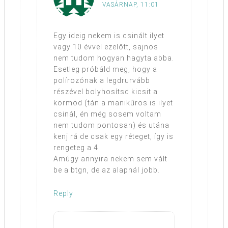
VASÁRNAP, 11:01
Egy ideig nekem is csinált ilyet
vagy 10 évvel ezelőtt, sajnos
nem tudom hogyan hagyta abba.
Esetleg próbáld meg, hogy a
polírozónak a legdrurvább
részével bolyhosítsd kicsit a
körmöd (tán a manikűrös is ilyet
csinál, én még sosem voltam
nem tudom pontosan) és utána
kenj rá de csak egy réteget, így is
rengeteg a 4.
Amúgy annyira nekem sem vált
be a btgn, de az alapnál jobb.
Reply