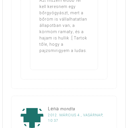
Azt hiszem előbb fel
kell keresnem egy
bőrgyógyászt, mert a
bőröm is vállalhatatlan
állapotban van; a
körmöm ramaty; és a
hajam is hullik :[ Tartok
tőle, hogy a
pajzsmirigyem a ludas.
Lena
mondta
2012. MÁRCIUS 4., VASÁRNAP,
10:37