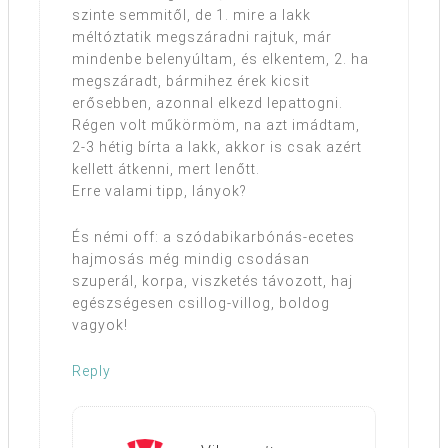
szinte semmitől, de 1. mire a lakk
méltóztatik megszáradni rajtuk, már
mindenbe belenyúltam, és elkentem, 2. ha
megszáradt, bármihez érek kicsit
erősebben, azonnal elkezd lepattogni.
Régen volt műkörmöm, na azt imádtam,
2-3 hétig bírta a lakk, akkor is csak azért
kellett átkenni, mert lenőtt.
Erre valami tipp, lányok?
És némi off: a szódabikarbónás-ecetes
hajmosás még mindig csodásan
szuperál, korpa, viszketés távozott, haj
egészségesen csillog-villog, boldog
vagyok!
Reply