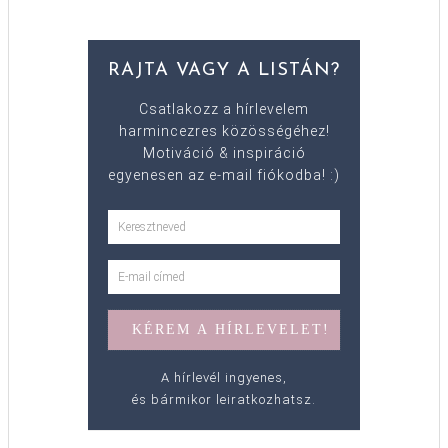
RAJTA VAGY A LISTÁN?
Csatlakozz a hírlevelem
harmincezres közösségéhez!
Motiváció & inspiráció
egyenesen az e-mail fiókodba! :)
A hírlevél ingyenes,
és bármikor leiratkozhatsz.