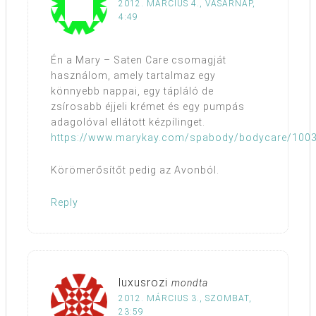
2012. MÁRCIUS 4., VASÁRNAP,
4:49
Én a Mary – Saten Care csomagját
használom, amely tartalmaz egy
könnyebb nappai, egy tápláló de
zsírosabb éjjeli krémet és egy pumpás
adagolóval ellátott kézpílinget.
https://www.marykay.com/spabody/bodycare/1003
Körömerősítőt pedig az Avonból.
Reply
luxusrozi
mondta
2012. MÁRCIUS 3., SZOMBAT,
23:59