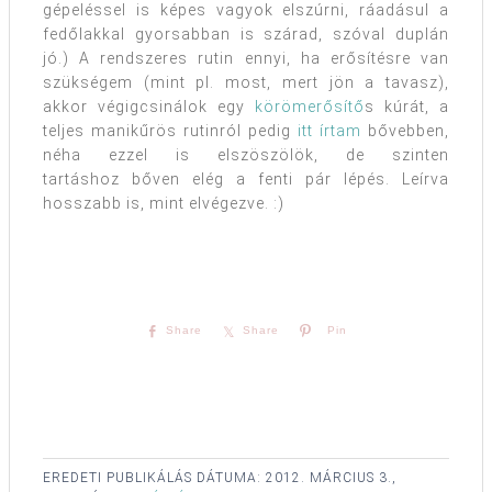
gépeléssel is képes vagyok elszúrni, ráadásul a
fedőlakkal gyorsabban is szárad, szóval duplán
jó.) A rendszeres rutin ennyi, ha erősítésre van
szükségem (mint pl. most, mert jön a tavasz),
akkor végigcsinálok egy
körömerősítő
s kúrát, a
teljes manikűrös rutinról pedig
itt írtam
bővebben,
néha ezzel is elszöszölök, de szinten
tartáshoz bőven elég a fenti pár lépés. Leírva
hosszabb is, mint elvégezve. :)
Share
Share
Pin
EREDETI PUBLIKÁLÁS DÁTUMA:
2012. MÁRCIUS 3.,