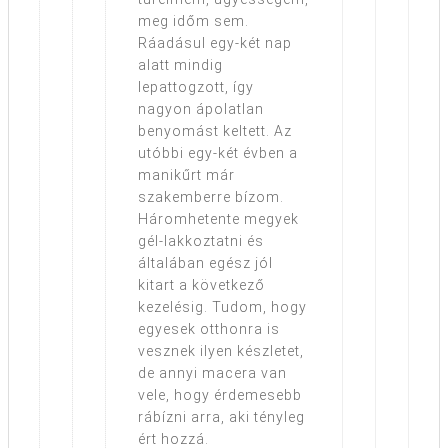
meg időm sem.
Ráadásul egy-két nap
alatt mindig
lepattogzott, így
nagyon ápolatlan
benyomást keltett. Az
utóbbi egy-két évben a
manikűrt már
szakemberre bízom.
Háromhetente megyek
gél-lakkoztatni és
általában egész jól
kitart a következő
kezelésig. Tudom, hogy
egyesek otthonra is
vesznek ilyen készletet,
de annyi macera van
vele, hogy érdemesebb
rábízni arra, aki tényleg
ért hozzá.