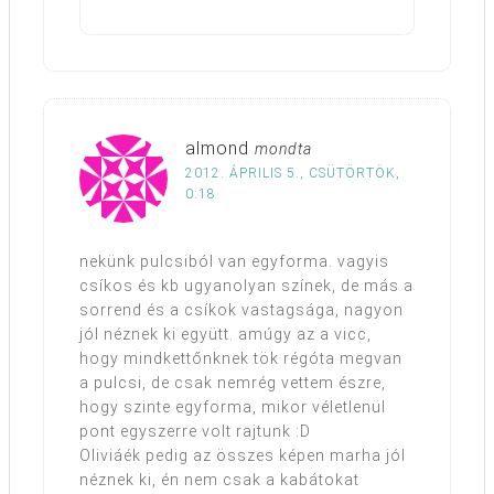
almond
mondta
2012. ÁPRILIS 5., CSÜTÖRTÖK,
0:18
nekünk pulcsiból van egyforma. vagyis
csíkos és kb ugyanolyan színek, de más a
sorrend és a csíkok vastagsága, nagyon
jól néznek ki együtt. amúgy az a vicc,
hogy mindkettőnknek tök régóta megvan
a pulcsi, de csak nemrég vettem észre,
hogy szinte egyforma, mikor véletlenül
pont egyszerre volt rajtunk :D
Oliviáék pedig az összes képen marha jól
néznek ki, én nem csak a kabátokat