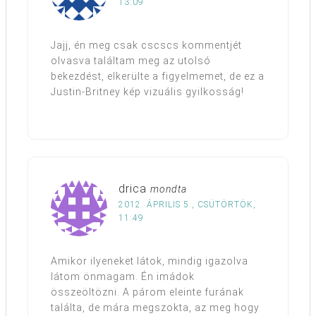
13:09
Jajj, én meg csak cscscs kommentjét
olvasva találtam meg az utolsó
bekezdést, elkerülte a figyelmemet, de ez a
Justin-Britney kép vizuális gyilkosság!
drica
mondta
2012. ÁPRILIS 5., CSÜTÖRTÖK,
11:49
Amikor ilyeneket látok, mindig igazolva
látom önmagam. Én imádok
összeöltözni. A párom eleinte furának
találta, de mára megszokta, az meg hogy