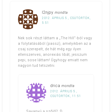
l2njpy
mondta
2012. ÁPRILIS 5., CSÜTÖRTÖK,
5:51
Nek sok részt láttam a „The Hill”-ból vagy
a folytatásából (passz), amelyikben az a
csaj szerepelt, de hát még egy ilyen
ellenszenves, anorexiás libát, jesszum
pepi, sose láttam! Úgyhogy emiatt nem
nagyon tud tetszetni.
drica
mondta
2012. ÁPRILIS 5.,
CSÜTÖRTÖK, 11:51
Savanyú a szőlő? :D