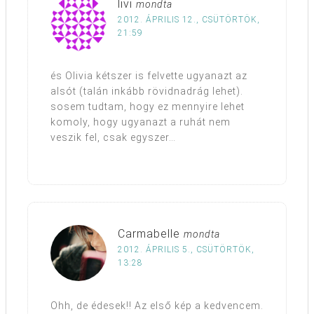
livi
mondta
2012. ÁPRILIS 12., CSÜTÖRTÖK,
21:59
és Olivia kétszer is felvette ugyanazt az
alsót (talán inkább rövidnadrág lehet).
sosem tudtam, hogy ez mennyire lehet
komoly, hogy ugyanazt a ruhát nem
veszik fel, csak egyszer…
Carmabelle
mondta
2012. ÁPRILIS 5., CSÜTÖRTÖK,
13:28
Ohh, de édesek!! Az első kép a kedvencem.