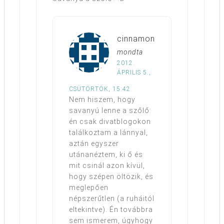
cinnamon
mondta
2012.
ÁPRILIS 5.,
CSÜTÖRTÖK, 15:42
Nem hiszem, hogy
savanyú lenne a szőlő:
én csak divatblogokon
találkoztam a lánnyal,
aztán egyszer
utánanéztem, ki ő és
mit csinál azon kívül,
hogy szépen öltözik, és
meglepően
népszerűtlen (a ruháitól
eltekintve). Én továbbra
sem ismerem, úgyhogy