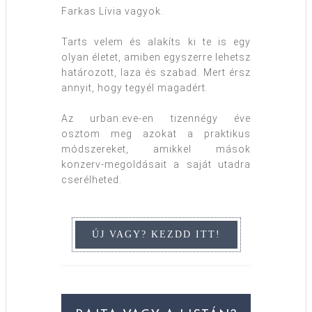
Farkas Lívia vagyok.
Tarts velem és alakíts ki te is egy
olyan életet, amiben egyszerre lehetsz
határozott, laza és szabad. Mert érsz
annyit, hogy tegyél magadért.
Az urban:eve-en tizennégy éve
osztom meg azokat a praktikus
módszereket, amikkel mások
konzerv-megoldásait a saját utadra
cserélheted.