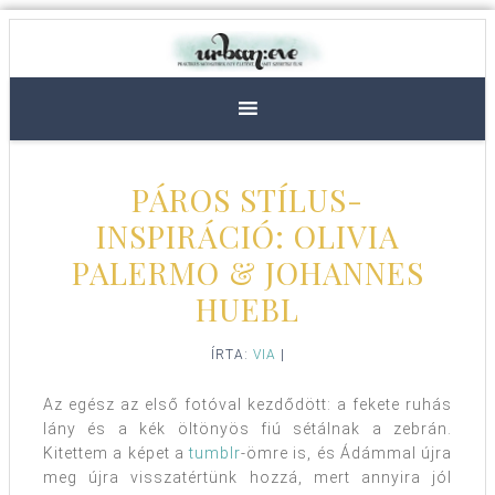
PÁROS STÍLUS-
INSPIRÁCIÓ: OLIVIA
PALERMO & JOHANNES
HUEBL
ÍRTA:
VIA
|
Az egész az első fotóval kezdődött: a fekete ruhás
lány és a kék öltönyös fiú sétálnak a zebrán.
Kitettem a képet a
tumblr
-ömre is, és Ádámmal újra
meg újra visszatértünk hozzá, mert annyira jól