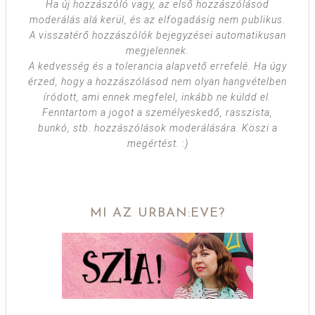
Ha új hozzászóló vagy, az első hozzászólásod
moderálás alá kerül, és az elfogadásig nem publikus.
A visszatérő hozzászólók bejegyzései automatikusan
megjelennek.
A kedvesség és a tolerancia alapvető errefelé. Ha úgy
érzed, hogy a hozzászólásod nem olyan hangvételben
íródott, ami ennek megfelel, inkább ne küldd el.
Fenntartom a jogot a személyeskedő, rasszista,
bunkó, stb. hozzászólások moderálására. Köszi a
megértést. :)
MI AZ URBAN:EVE?