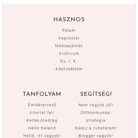
HASZNOS
Rólam
Kapcsolat
Médiaajánlat
Archívum
Gy. I. K.
Adatvédelem
TANFOLYAM
SEGÍTSÉG!
Emléktervező
Nem vagyok jól!
Vitorlát fel!
Otthonmunka-
Kertésznadrág
stratégia
Hello Kaland
Káosz a ruhatáram!
Helló, itt vagyok!
Blogger vagyok!