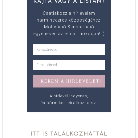
RAJTA VAGY A LISTÁN?
Csatlakozz a hírlevelem
harmincezres közösségéhez!
Motiváció & inspiráció
egyenesen az e-mail fiókodba! :)
A hírlevél ingyenes,
és bármikor leiratkozhatsz.
ITT IS TALÁLKOZHATTÁL