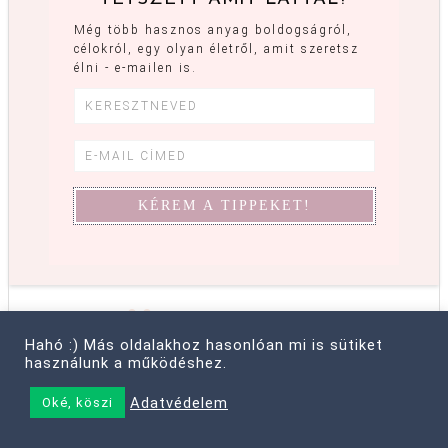
Még több hasznos anyag boldogságról,
célokról, egy olyan életről, amit szeretsz
élni - e-mailen is.
KÖVETSZ
MÁR?
Hahó :) Más oldalakhoz hasonlóan mi is sütiket
használunk a működéshez.
ITT IS MEGTALÁLSZ:
Adatvédelem
Oké, köszi