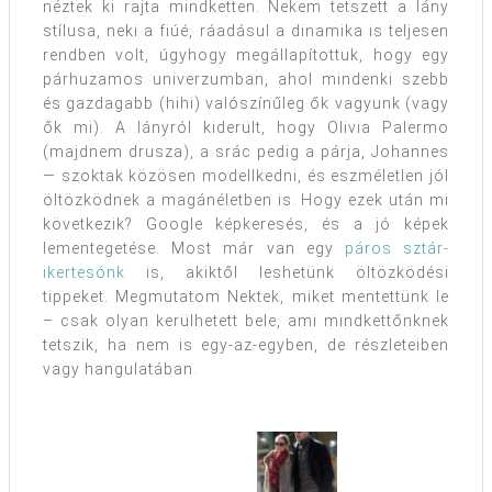
néztek ki rajta mindketten. Nekem tetszett a lány
stílusa, neki a fiúé, ráadásul a dinamika is teljesen
rendben volt, úgyhogy megállapítottuk, hogy egy
párhuzamos univerzumban, ahol mindenki szebb
és gazdagabb (hihi) valószínűleg ők vagyunk (vagy
ők mi). A lányról kiderült, hogy Olivia Palermo
(majdnem drusza), a srác pedig a párja, Johannes
— szoktak közösen modellkedni, és eszméletlen jól
öltözködnek a magánéletben is. Hogy ezek után mi
következik? Google képkeresés, és a jó képek
lementegetése. Most már van egy
páros sztár-
ikertesónk
is, akiktől leshetünk öltözködési
tippeket. Megmutatom Nektek, miket mentettünk le
– csak olyan kerülhetett bele, ami mindkettőnknek
tetszik, ha nem is egy-az-egyben, de részleteiben
vagy hangulatában.