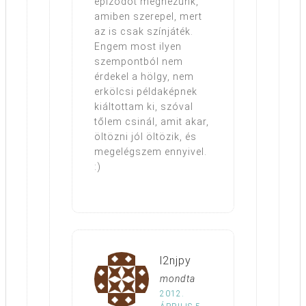
epizódot megnézünk,
amiben szerepel, mert
az is csak színjáték.
Engem most ilyen
szempontból nem
érdekel a hölgy, nem
erkölcsi példaképnek
kiáltottam ki, szóval
tőlem csinál, amit akar,
öltözni jól öltözik, és
megelégszem ennyivel.
:)
l2njpy
mondta
2012.