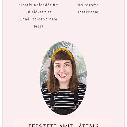
Kreatív Kalendárium
Költözöm!
Túlélőkészlet
Unatkozom!
Ennél zöldebb nem
lesz!
TETSZETT AMIT LÁTTÁL?