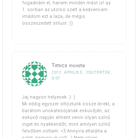
fogadnám el, hanem minden mást is! az
1. sorban az utolsó szett a kedvencem.
imádom ezt a laza, de mégis
összeszedett stílust :))
Timics
mondta
2012. ÁPRILIS 5., CSÜTÖRTÖK,
0:07
Jaj nagyon helyesek :) :)
Mi eddig egyszer öltöztünk össze direkt, a
barátom unokatesójának esküvőjén, az
esküvő napján elment venni olyan színű
inget és nyakkendőt, mint amilyen színű
felsőben voltam. <3 Annyira eltalálta a
színt, nagyon jó volt. :) Nem olyan