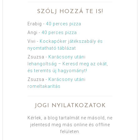
SZÓLJ HOZZÁ TE IS!
Erabig
-
40 perces pizza
Angi
-
40 perces pizza
Vivi
-
Kockapóker játékszabály és
nyomtatható táblázat
Zsuzsa
-
Karácsony utáni
lehangoltság – Keresd meg az okát,
és teremts új hagyományt!
Zsuzsa
-
Karácsony utáni
romeltakarítás
JOGI NYILATKOZATOK
Kérlek, a blog tartalmát ne másold, ne
jelentesd meg más online és offline
felületen.