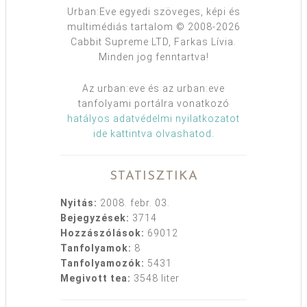
Urban:Eve egyedi szöveges, képi és
multimédiás tartalom © 2008-2026
Cabbit Supreme LTD, Farkas Lívia.
Minden jog fenntartva!
Az urban:eve és az urban:eve
tanfolyami portálra vonatkozó
hatályos adatvédelmi nyilatkozatot
ide kattintva olvashatod
.
STATISZTIKA
Nyitás:
2008. febr. 03.
Bejegyzések:
3714
Hozzászólások:
69012
Tanfolyamok:
8
Tanfolyamozók:
5431
Megivott tea:
3548 liter