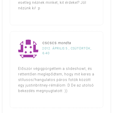
esetleg néznek minket, kit érdekel? Jól
nézünk ki! :p
cscscs
mondta
2012. ÁPRILIS 5., CSÜTÖRTÖK,
6:40
Először végigpörgettem a slideshowt, és
rettentően meglepődtem, hogy mit keres a
stílusos/hangulatos páros fotók között
egy justinbritney-rémálom :D De az utolsó
bekezdés megnyugtatott :))