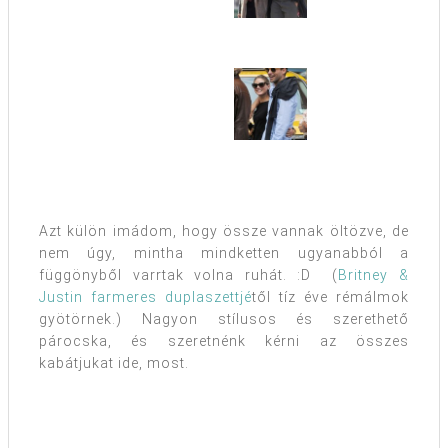
Azt külön imádom, hogy össze vannak öltözve, de
nem úgy, mintha mindketten ugyanabból a
függönyből varrtak volna ruhát. :D (
Britney &
Justin farmeres duplaszettjé
től tíz éve rémálmok
gyötörnek.) Nagyon stílusos és szerethető
párocska, és szeretnénk kérni az összes
kabátjukat ide, most.