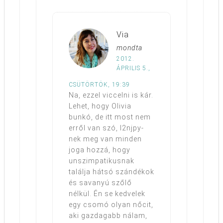
Via
mondta
2012.
ÁPRILIS 5.,
CSÜTÖRTÖK, 19:39
Na, ezzel viccelni is kár.
Lehet, hogy Olivia
bunkó, de itt most nem
erről van szó, l2njpy-
nek meg van minden
joga hozzá, hogy
unszimpatikusnak
találja hátsó szándékok
és savanyú szőlő
nélkül. Én se kedvelek
egy csomó olyan nőcit,
aki gazdagabb nálam,