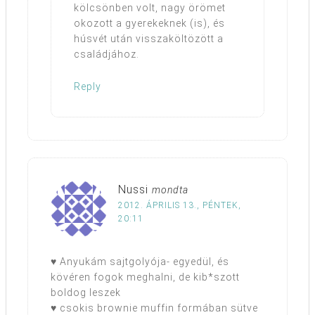
kölcsönben volt, nagy örömet
okozott a gyerekeknek (is), és
húsvét után visszaköltözött a
családjához.
Reply
Nussi
mondta
2012. ÁPRILIS 13., PÉNTEK,
20:11
♥ Anyukám sajtgolyója- egyedül, és
kövéren fogok meghalni, de kib*szott
boldog leszek
♥ csokis brownie muffin formában sütve