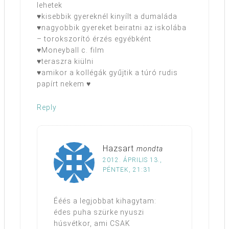
lehetek
♥kisebbik gyereknél kinyílt a dumaláda
♥nagyobbik gyereket beiratni az iskolába
– torokszorító érzés egyébként
♥Moneyball c. film
♥teraszra kiülni
♥amikor a kollégák gyűjtik a túró rudis
papírt nekem ♥
Reply
Hazsart
mondta
2012. ÁPRILIS 13.,
PÉNTEK, 21:31
Ééés a legjobbat kihagytam:
édes puha szürke nyuszi
húsvétkor, ami CSAK