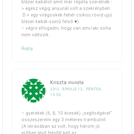
blézer kabátot amit már régóta szeretnék -
> egész végig anyunál volt a szekrényben
:D + egy világoskék-fehér csíkos rövid ujjú
blézer kabát-szerű felső ♥)
– végre elfogadni, hogy van ami/aki soha
nem változik…
Reply
Kriszta
mondta
2012. ÁPRILIS 13., PÉNTEK,
13:03
– gyerekek (6, 8, 10 évesek) „segítségével”
összeszerelni egy 3 méteres trambulint.
(A leírásában az volt, hogy három jó
erőben lévő felnőtt kell az