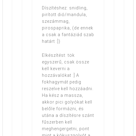
Díszítéshez: snidling,
pirított dió/mandula,
szezámmag,
pirospaprika, (de ennek
a csak a fantáziád szab
határt :])
Elkészítést: tök
egyszerű, csak össze
kell keverni a
hozzávalókat :] A
fokhagymát pedig
reszelve kell hozzáadni.
Ha kész a massza,
akkor pici golyókat kell
belőle formázni, és
utána a díszítésre szánt
fűszerben kell
meghengergetni, pont
mint a kókuszgolyót a