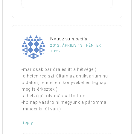
Nyuszka
mondta
2012. ÁPRILIS 13., PÉNTEK,
10:52
-már csak pár óra és itt a hétvége:)
-a héten regisztráltam az antikvarium.hu
oldalon, rendeltem könyveket és tegnap
meg is érkeztek:)
-a hétvégét olvasással töltöm!
-holnap vásárolni megyünk a párommal
-mindenki jól van:)
Reply