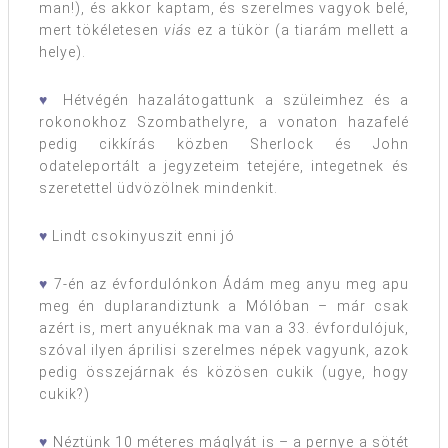
man!), és akkor kaptam, és szerelmes vagyok belé,
mert tökéletesen
viás
ez a tükör (a tiarám mellett a
helye).
♥
Hétvégén hazalátogattunk a szüleimhez és a
rokonokhoz Szombathelyre, a vonaton hazafelé
pedig cikkírás közben Sherlock és John
odateleportált a jegyzeteim tetejére, integetnek és
szeretettel üdvözölnek mindenkit.
♥
Lindt csokinyuszit enni jó
♥
7-én az évfordulónkon Ádám meg anyu meg apu
meg én duplarandiztunk a Mólóban – már csak
azért is, mert anyuéknak ma van a 33. évfordulójuk,
szóval ilyen áprilisi szerelmes népek vagyunk, azok
pedig összejárnak és közösen cukik (ugye, hogy
cukik?)
♥
Néztünk 10 méteres máglyát is – a pernye a sötét