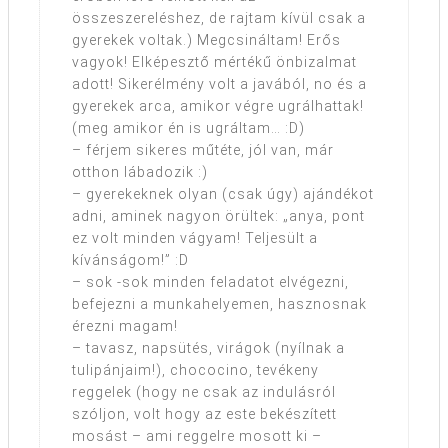
összeszereléshez, de rajtam kívül csak a
gyerekek voltak.) Megcsináltam! Erős
vagyok! Elképesztő mértékű önbizalmat
adott! Sikerélmény volt a javából, no és a
gyerekek arca, amikor végre ugrálhattak!
(meg amikor én is ugráltam… :D)
– férjem sikeres műtéte, jól van, már
otthon lábadozik :)
– gyerekeknek olyan (csak úgy) ajándékot
adni, aminek nagyon örültek: „anya, pont
ez volt minden vágyam! Teljesült a
kívánságom!” :D
– sok -sok minden feladatot elvégezni,
befejezni a munkahelyemen, hasznosnak
érezni magam!
– tavasz, napsütés, virágok (nyílnak a
tulipánjaim!), chococino, tevékeny
reggelek (hogy ne csak az indulásról
szóljon, volt hogy az este bekészített
mosást – ami reggelre mosott ki –