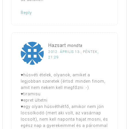
Reply
Hazsart
mondta
2012. ÁPRILIS 13., PÉNTEK,
21:29
♥húsvéti ételek, olyanok, amiket a
legjobban szeretek (értsd: minden finom,
amit nem nekem kell megfőzni :-)
♥tiramisu
♥epret ültetni
♥egy olyan húsvéthétfő, amikor nem jön
locsolkodó (mert aki volt, az vasárnap
locsolt), nem kell naponta hajat mosni, és
egész nap a gyerekeimmel és a párommal