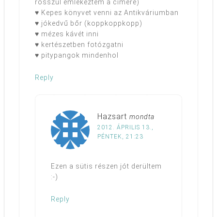
rosszul emlékeztem a címére)
♥ Kepes könyvet venni az Antikváriumban
♥ jókedvű bőr (koppkoppkopp)
♥ mézes kávét inni
♥ kertészetben fotózgatni
♥ pitypangok mindenhol
Reply
Hazsart
mondta
2012. ÁPRILIS 13.,
PÉNTEK, 21:23
Ezen a sütis részen jót derültem
:-)
Reply