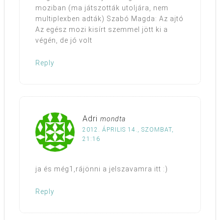
moziban (ma játszották utoljára, nem
multiplexben adták) Szabó Magda: Az ajtó
Az egész mozi kisírt szemmel jött ki a
végén, de jó volt
Reply
Adri
mondta
2012. ÁPRILIS 14., SZOMBAT,
21:16
ja és még1,rájönni a jelszavamra itt :)
Reply