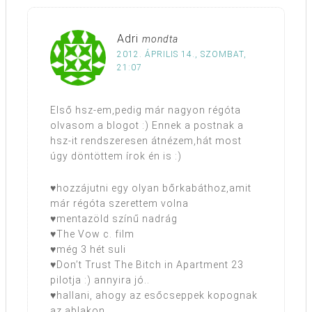
Adri
mondta
2012. ÁPRILIS 14., SZOMBAT,
21:07
Első hsz-em,pedig már nagyon régóta
olvasom a blogot :) Ennek a postnak a
hsz-it rendszeresen átnézem,hát most
úgy döntöttem írok én is :)
♥hozzájutni egy olyan bőrkabáthoz,amit
már régóta szerettem volna
♥mentazöld színű nadrág
♥The Vow c. film
♥még 3 hét suli
♥Don’t Trust The Bitch in Apartment 23
pilotja :) annyira jó..
♥hallani, ahogy az esőcseppek kopognak
az ablakon