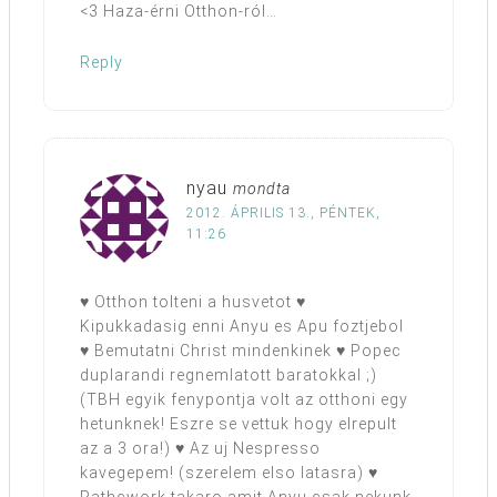
<3 Haza-érni Otthon-ról…
Reply
nyau
mondta
2012. ÁPRILIS 13., PÉNTEK,
11:26
♥ Otthon tolteni a husvetot ♥
Kipukkadasig enni Anyu es Apu foztjebol
♥ Bemutatni Christ mindenkinek ♥ Popec
duplarandi regnemlatott baratokkal ;)
(TBH egyik fenypontja volt az otthoni egy
hetunknek! Eszre se vettuk hogy elrepult
az a 3 ora!) ♥ Az uj Nespresso
kavegepem! (szerelem elso latasra) ♥