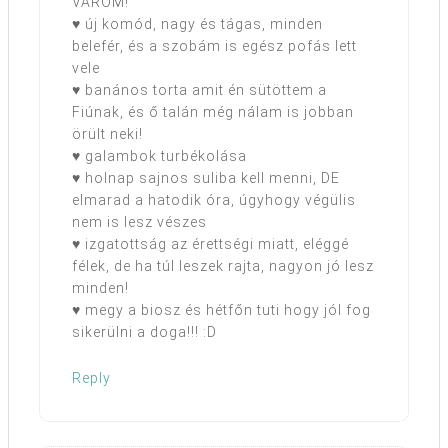
VÁROM!
♥ új komód, nagy és tágas, minden
belefér, és a szobám is egész pofás lett
vele
♥ banános torta amit én sütöttem a
Fiúnak, és ő talán még nálam is jobban
örült neki!
♥ galambok turbékolása
♥ holnap sajnos suliba kell menni, DE
elmarad a hatodik óra, úgyhogy végülis
nem is lesz vészes
♥ izgatottság az érettségi miatt, eléggé
félek, de ha túl leszek rajta, nagyon jó lesz
minden!
♥ megy a biosz és hétfőn tuti hogy jól fog
sikerülni a doga!!! :D
Reply