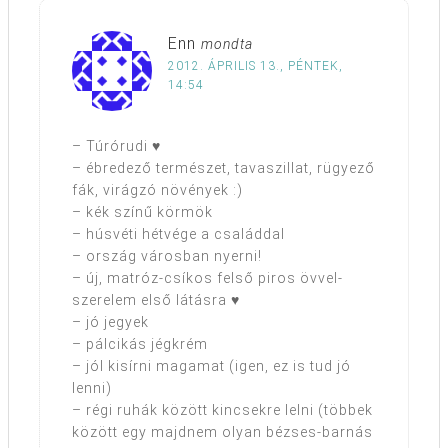
Enn
mondta
2012. ÁPRILIS 13., PÉNTEK,
14:54
– Túrórudi ♥
– ébredező természet, tavaszillat, rügyező
fák, virágzó növények :)
– kék színű körmök
– húsvéti hétvége a családdal
– ország városban nyerni!
– új, matróz-csíkos felső piros övvel-
szerelem első látásra ♥
– jó jegyek
– pálcikás jégkrém
– jól kisírni magamat (igen, ez is tud jó
lenni)
– régi ruhák között kincsekre lelni (többek
között egy majdnem olyan bézses-barnás