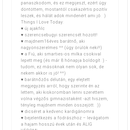
panaszkodom, és ez megijeszt, ezért úgy
döntöttem, mostantól csakazértis pozitív
leszek, és hálát adok mindenért ami jó. :)
Things I Love Today:
♥ új ajakfilc
♥ szerencsebugyi szerencsét hozott!
♥ majdnem16éves barátnő, aki
nagyonszerelmes ^^ (úgy örülök neki!!)
♥ a Fiú, aki smarties-os milka csokival
lepett meg (és már 8 hónapja boldogít :) -
tudom, ez másoknak nem olyan sok, de
nekem akkor is jó! ^^)
♥ barátnőzős délután, egy elejtett
megjegyzés arról, hogy szerinte én az
lettem, aki kiskoromban lenni szerettem
volna végzős gimnazistaként -azt hiszem,
tényleg majdnem minden összejött. :))
♥ dicséret a kedvenc kardigánomra
♥ bejelentkezés a fodrászhoz – levágatom
a hajam hosszú évek után és ALIG