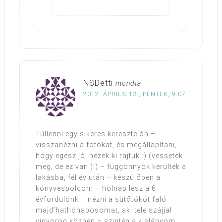
NSDetti
mondta
2012. ÁPRILIS 13., PÉNTEK, 9:07
Túllenni egy sikeres keresztelőn –
visszanézni a fotókat, és megállapítani,
hogy egész jól nézek ki rajtuk :) (vessetek
meg, de ez van:)!) – függönnyök kerültek a
lakásba, fél év után – készülőben a
könyvespolcom – holnap lesz a 6.
évfordulónk – nézni a sütőtököt faló
majd’hathónaposomat, aki tele szájjal
vigyorog közben – szintén a kislányom,