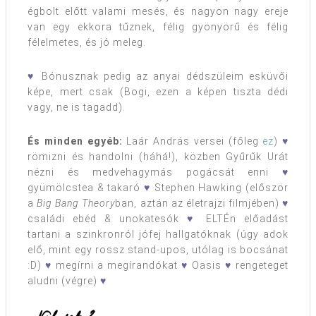
égbolt előtt valami mesés, és nagyon nagy ereje
van egy ekkora tűznek, félig gyönyörű és félig
félelmetes, és jó meleg.
♥
Bónusznak pedig az anyai dédszüleim esküvői
képe, mert csak (Bogi, ezen a képen tiszta dédi
vagy, ne is tagadd).
És minden egyéb:
Laár András versei (főleg
ez
)
♥
römizni és handolni (háhá!), közben Gyűrűk Urát
nézni és medvehagymás pogácsát enni
♥
gyümölcstea & takaró
♥
Stephen Hawking (először
a
Big Bang Theory
ban, aztán az életrajzi filmjében)
♥
családi ebéd & unokatesók
♥
ELTÉn előadást
tartani a szinkronról jófej hallgatóknak (úgy adok
elő, mint egy rossz stand-upos, utólag is bocsánat
:D)
♥
megírni a megírandókat
♥
Oasis
♥
rengeteget
aludni (végre)
♥