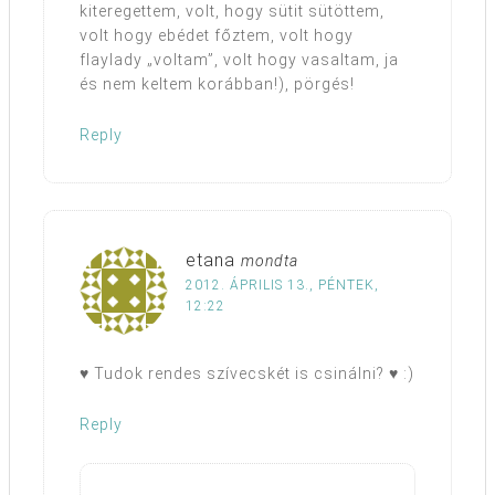
kiteregettem, volt, hogy sütit sütöttem,
volt hogy ebédet főztem, volt hogy
flaylady „voltam”, volt hogy vasaltam, ja
és nem keltem korábban!), pörgés!
Reply
etana
mondta
2012. ÁPRILIS 13., PÉNTEK,
12:22
♥ Tudok rendes szívecskét is csinálni? ♥ :)
Reply