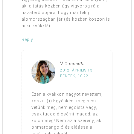
aki altatás közben úgy vigyorog rá a
hazatérő apjára, hogy már félig
álomországban jár (és közben köszön is
neki: kvákkk!)
Reply
Via
mondta
2012. ÁPRILIS 13.,
PÉNTEK, 10:22
Ezen a kvákkon nagyot nevettem,
köszi. :))) Egyébként meg nem
vetünk meg, nem egoista vagy,
csak tudod dicsérni magad, az
különbség! Nem az a szerény, aki
önmarcangoló és aláássa a
saját önbizalmát.