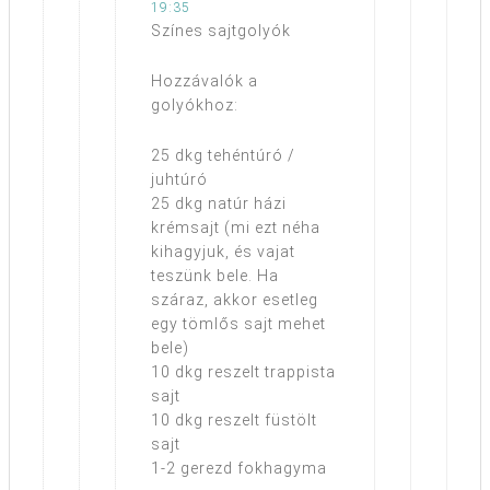
19:35
Színes sajtgolyók
Hozzávalók a
golyókhoz:
25 dkg tehéntúró /
juhtúró
25 dkg natúr házi
krémsajt (mi ezt néha
kihagyjuk, és vajat
teszünk bele. Ha
száraz, akkor esetleg
egy tömlős sajt mehet
bele)
10 dkg reszelt trappista
sajt
10 dkg reszelt füstölt
sajt
1-2 gerezd fokhagyma