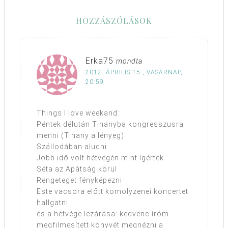
HOZZÁSZÓLÁSOK
Erka75
mondta
2012. ÁPRILIS 15., VASÁRNAP,
20:59
Things I love weekand:
Péntek délután Tihanyba kongresszusra
menni (Tihany a lényeg)
Szállodában aludni
Jobb idő volt hétvégén mint ígérték
Séta az Apátság körül
Rengeteget fényképezni
Este vacsora előtt komolyzenei koncertet
hallgatni
és a hétvége lezárása: kedvenc íróm
megfilmesített könyvét megnézni a