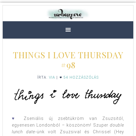
THINGS I LOVE THURSDAY
#98
ÍRTA:
VIA
|
54 HOZZÁSZÓLÁS
♥
Zseniális új zsebtükröm van Zsuzsitól,
egyenesen Londonból – köszönöm! Szuper
double
lunch date
-ünk volt Zsuzsival és Chrissel (Hey