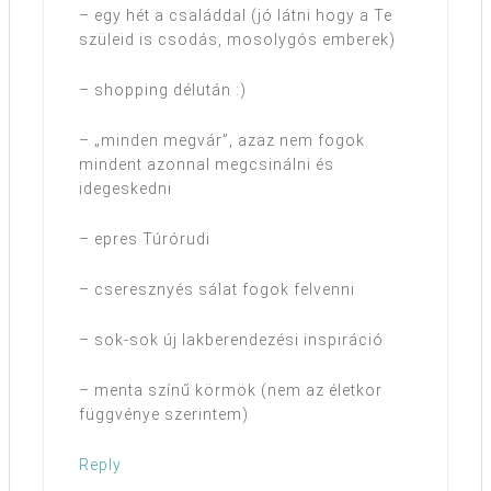
– egy hét a családdal (jó látni hogy a Te
szüleid is csodás, mosolygós emberek)
– shopping délután :)
– „minden megvár”, azaz nem fogok
mindent azonnal megcsinálni és
idegeskedni
– epres Túrórudi
– cseresznyés sálat fogok felvenni
– sok-sok új lakberendezési inspiráció
– menta színű körmök (nem az életkor
függvénye szerintem)
Reply