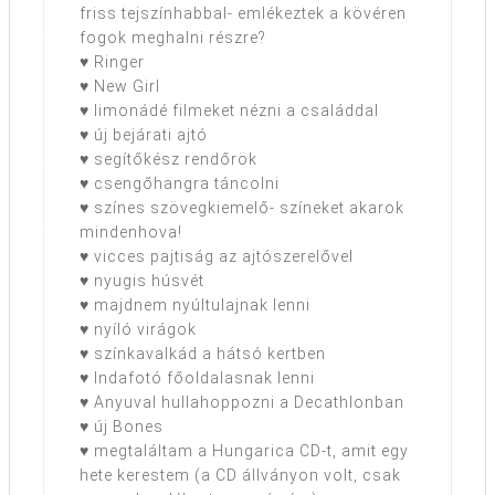
friss tejszínhabbal- emlékeztek a kövéren
fogok meghalni részre?
♥ Ringer
♥ New Girl
♥ limonádé filmeket nézni a családdal
♥ új bejárati ajtó
♥ segítőkész rendőrök
♥ csengőhangra táncolni
♥ színes szövegkiemelő- színeket akarok
mindenhova!
♥ vicces pajtiság az ajtószerelővel
♥ nyugis húsvét
♥ majdnem nyúltulajnak lenni
♥ nyíló virágok
♥ színkavalkád a hátsó kertben
♥ Indafotó főoldalasnak lenni
♥ Anyuval hullahoppozni a Decathlonban
♥ új Bones
♥ megtaláltam a Hungarica CD-t, amit egy
hete kerestem (a CD állványon volt, csak