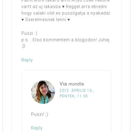
Pathcwork takaro amit Anyu csak nekunk
varrt az uj lakasba ♥ Reggel arra ebredni
hogy valaki olel es puszilgatja a nyakadat
♥ Szerelmesnek lenni ♥
Puszi :)
p.s. : Elso kommentem a blogodon! Juhej
:D
Reply
Via
mondta
2012. ÁPRILIS 13.,
PÉNTEK, 11:35
Puszi! ;)
Reply