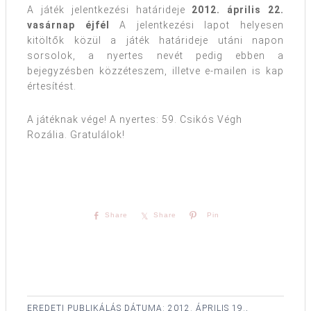
A játék jelentkezési határideje
2012. április 22.
vasárnap éjfél
A jelentkezési lapot helyesen
kitöltők közül a játék határideje utáni napon
sorsolok, a nyertes nevét pedig ebben a
bejegyzésben közzéteszem, illetve e-mailen is kap
értesítést.
A játéknak vége! A nyertes: 59. Csikós Végh
Rozália. Gratulálok!
Share
Share
Pin
EREDETI PUBLIKÁLÁS DÁTUMA:
2012. ÁPRILIS 19.,