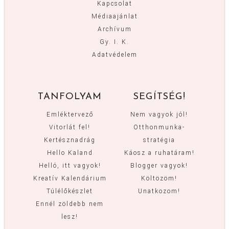
Kapcsolat
Médiaajánlat
Archívum
Gy. I. K.
Adatvédelem
TANFOLYAM
SEGÍTSÉG!
Emléktervező
Nem vagyok jól!
Vitorlát fel!
Otthonmunka-
Kertésznadrág
stratégia
Hello Kaland
Káosz a ruhatáram!
Helló, itt vagyok!
Blogger vagyok!
Kreatív Kalendárium
Költözöm!
Túlélőkészlet
Unatkozom!
Ennél zöldebb nem
lesz!