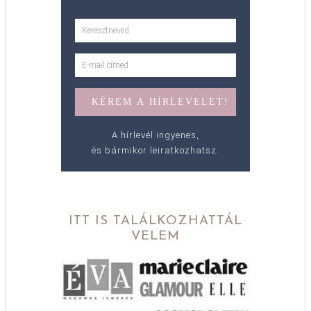
A hírlevél ingyenes,
és bármikor leiratkozhatsz.
ITT IS TALÁLKOZHATTÁL
VELEM