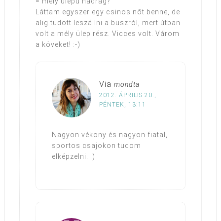
= mély ülepű nadrág?
Láttam egyszer egy csinos nőt benne, de
alig tudott leszállni a buszról, mert útban
volt a mély ülep rész. Vicces volt. Várom
a köveket! :-)
Via
mondta
2012. ÁPRILIS 20.,
PÉNTEK, 13:11
Nagyon vékony és nagyon fiatal,
sportos csajokon tudom
elképzelni. :)