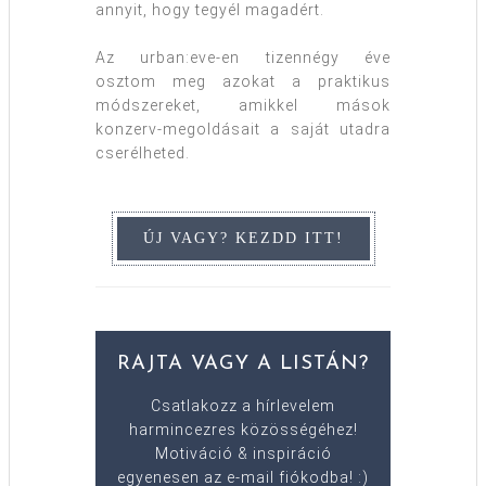
annyit, hogy tegyél magadért.
Az urban:eve-en tizennégy éve
osztom meg azokat a praktikus
módszereket, amikkel mások
konzerv-megoldásait a saját utadra
cserélheted.
RAJTA VAGY A LISTÁN?
Csatlakozz a hírlevelem
harmincezres közösségéhez!
Motiváció & inspiráció
egyenesen az e-mail fiókodba! :)