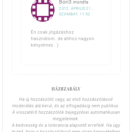
Bori3
mondta
2012. ÁPRILIS 21.,
SZOMBAT, 11:52
Én csak jógázáshoz
használom…de ahhoz nagyon
kényelmes. :)
HÁZSZABÁLY
Ha új hozzászóló vagy, az első hozzászólásod
moderálás alá kerül, és az elfogadásig nem publikus.
A visszatérő hozzászólók bejegyzései automatikusan
megjelennek.
A kedvesség és a tolerancia alapvető errefelé. Ha úgy
érzed, hogy a hozzászólásod nem olyan hangvételben