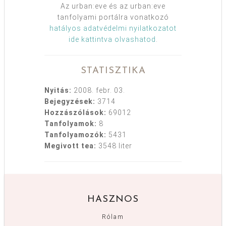
Az urban:eve és az urban:eve
tanfolyami portálra vonatkozó
hatályos adatvédelmi nyilatkozatot
ide kattintva olvashatod
.
STATISZTIKA
Nyitás:
2008. febr. 03.
Bejegyzések:
3714
Hozzászólások:
69012
Tanfolyamok:
8
Tanfolyamozók:
5431
Megivott tea:
3548 liter
HASZNOS
Rólam