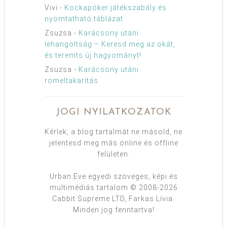
Vivi
-
Kockapóker játékszabály és
nyomtatható táblázat
Zsuzsa
-
Karácsony utáni
lehangoltság – Keresd meg az okát,
és teremts új hagyományt!
Zsuzsa
-
Karácsony utáni
romeltakarítás
JOGI NYILATKOZATOK
Kérlek, a blog tartalmát ne másold, ne
jelentesd meg más online és offline
felületen.
Urban:Eve egyedi szöveges, képi és
multimédiás tartalom © 2008-2026
Cabbit Supreme LTD, Farkas Lívia.
Minden jog fenntartva!