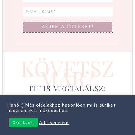
KÖVETSZ
MÁR?
ITT IS MEGTALÁLSZ:
Hahó :) Más oldalakhoz hasonlóan mi is sütiket
használunk a működéshez.
© COPYRIGHT 2008–2026 CABBIT SUPREME LTD, FARKAS LÍVIA
Adatvédelem
Oké, köszi
• MINDEN JOG FENNTARTVA! ·