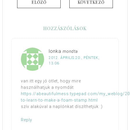
ELŐZŐ
KÖVETKEZŐ
HOZZÁSZÓLÁSOK
lonka
mondta
2012. ÁPRILIS 20., PÉNTEK,
13:06
van itt egy jó ötlet, hogy mire
használhatjuk a nyomdát
https://abeautifulmess.typepad.com/my_weblog/2
to-learn-to-make-a-foam-stamp.html
szív alakúval a naplónkat díszíthetjük :)
Reply