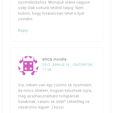
nyomdázáshoz. Mondjuk utána nagyon
szép lilák voltunk tetőtől talpig. Nem
tudom, hogy hivatalosan lehet e ilyet
csinálni.
Reply
enca
mondta
2012. ÁPRILIS 19., CSÜTÖRTÖK,
11:06
Via, nekem van egy csomó sk nyomdám,
de nincs ötletem, hogyan készítsek (újra,
meg újra)használható tintapárnát.
Valakinek, valami sk ötlet? Lehetőleg ne
vásárolós legyen :) köszi.