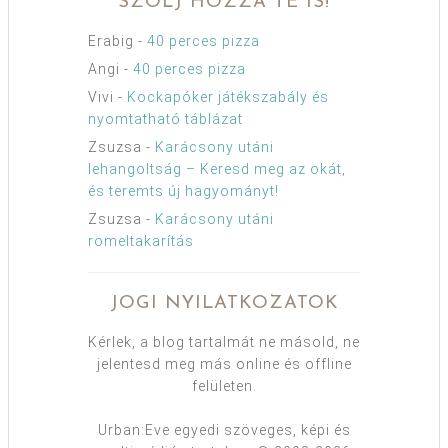
SZÓLJ HOZZÁ TE IS!
Erabig
-
40 perces pizza
Angi
-
40 perces pizza
Vivi
-
Kockapóker játékszabály és
nyomtatható táblázat
Zsuzsa
-
Karácsony utáni
lehangoltság – Keresd meg az okát,
és teremts új hagyományt!
Zsuzsa
-
Karácsony utáni
romeltakarítás
JOGI NYILATKOZATOK
Kérlek, a blog tartalmát ne másold, ne
jelentesd meg más online és offline
felületen.
Urban:Eve egyedi szöveges, képi és