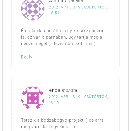
Amanda
mondta
2012. ÁPRILIS 19., CSÜTÖRTÖK,
18:51
Én raknék a tintához egy kicsike glicerint
is, az van a párnában, úgy tartja meg a
nedvességet (a levegőből köti meg).
Reply
enca
mondta
2012. ÁPRILIS 19., CSÜTÖRTÖK,
18:19
Tetszik a bodzabogyó-projekt :) de arra
még várni kell egy kicsit :)