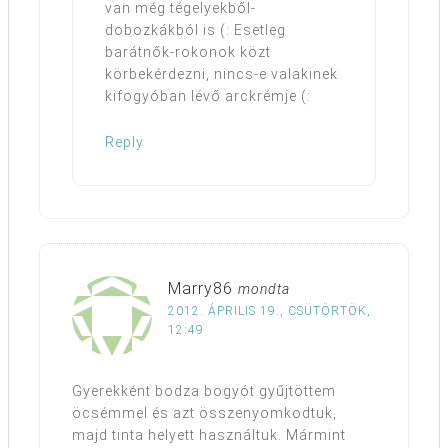
van még tégelyekből-
dobozkákból is (: Esetleg
barátnők-rokonok közt
körbekérdezni, nincs-e valakinek
kifogyóban lévő arckrémje (:
Reply
Marry86
mondta
2012. ÁPRILIS 19., CSÜTÖRTÖK,
12:49
Gyerekként bodza bogyót gyűjtöttem
öcsémmel és azt összenyomkodtuk,
majd tinta helyett használtuk. Mármint