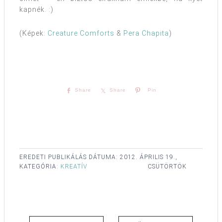
kapnék. :)
(Képek:
Creature Comforts
&
Pera Chapita
)
Share
Share
Pin
EREDETI PUBLIKÁLÁS DÁTUMA:
2012. ÁPRILIS 19.,
KATEGÓRIA:
KREATÍV
CSÜTÖRTÖK