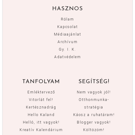
HASZNOS
Rólam
Kapcsolat
Médiaajánlat
Archívum
Gy. I. K.
Adatvédelem
TANFOLYAM
SEGÍTSÉG!
Emléktervező
Nem vagyok jól!
Vitorlát fel!
Otthonmunka-
Kertésznadrág
stratégia
Hello Kaland
Káosz a ruhatáram!
Helló, itt vagyok!
Blogger vagyok!
Kreatív Kalendárium
Költözöm!