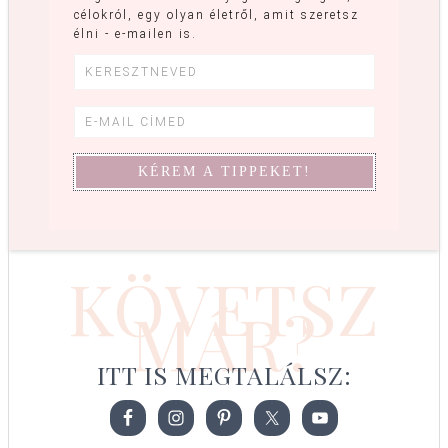
célokról, egy olyan életről, amit szeretsz
élni - e-mailen is.
KÖVETSZ
MÁR?
ITT IS MEGTALÁLSZ: