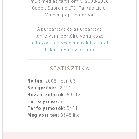
multimédiás tartalom © 2008-2026
Cabbit Supreme LTD, Farkas Lívia.
Minden jog fenntartva!
Az urban:eve és az urban:eve
tanfolyami portálra vonatkozó
hatályos adatvédelmi nyilatkozatot
ide kattintva olvashatod
.
STATISZTIKA
Nyitás:
2008. febr. 03.
Bejegyzések:
3714
Hozzászólások:
69012
Tanfolyamok:
8
Tanfolyamozók:
5431
Megivott tea:
3548 liter