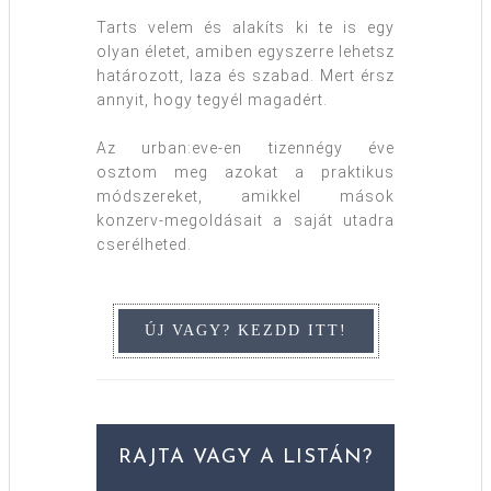
Tarts velem és alakíts ki te is egy
olyan életet, amiben egyszerre lehetsz
határozott, laza és szabad. Mert érsz
annyit, hogy tegyél magadért.
Az urban:eve-en tizennégy éve
osztom meg azokat a praktikus
módszereket, amikkel mások
konzerv-megoldásait a saját utadra
cserélheted.
RAJTA VAGY A LISTÁN?