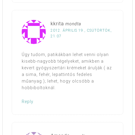
kkrita
mondta
2012. ÁPRILIS 19., CSÜTÖRTÖK,
21:07
Úgy tudom, patikákban lehet venni olyan
kisebb-nagyobb tégelyeket, amikben a
kevert gyógyszertári krémeket árulják ( az
a sima, fehér, lepattintós fedeles
műanyag ); lehet, hogy olcsóbb a
hobbiboltoknál.
Reply