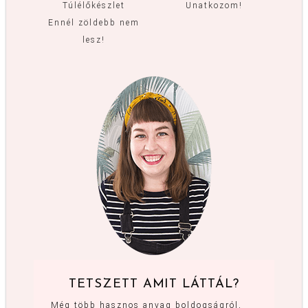
Túlélőkészlet
Unatkozom!
Ennél zöldebb nem
lesz!
TETSZETT AMIT LÁTTÁL?
Még több hasznos anyag boldogságról,