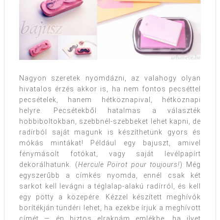
Nagyon szeretek nyomdázni, az valahogy olyan
hivatalos érzés akkor is, ha nem fontos pecséttel
pecsételek, hanem hétköznapival, hétköznapi
helyre. Pecsétekből hatalmas a választék
hobbiboltokban, szebbnél-szebbeket lehet kapni, de
radírból saját magunk is készíthetünk gyors és
mókás mintákat! Például egy bajuszt, amivel
fénymásolt fotókat, vagy saját levélpapírt
dekorálhatunk. (
Hercule Poirot pour toujours!
) Még
egyszerűbb a címkés nyomda, ennél csak két
sarkot kell levágni a téglalap-alakú radírról, és kell
egy pötty a közepére. Kézzel készített meghívók
borítékján tündéri lehet, ha ezekbe írjuk a meghívott
címét — én biztos elraknám emlékbe, ha ilyet