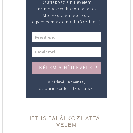
Csatlakozz a hírlevelem
harmincezres közösségéhez!
Motiváció & inspiráció
egyenesen az e-mail fiókodba! :)
A hírlevél ingyenes,
és bármikor leiratkozhatsz.
ITT IS TALÁLKOZHATTÁL
VELEM