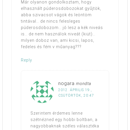
Már olyanon gondolkoztam, hogy
elhasznált púderosdobozokat gyűjtök,
abba szivacsot vágok és leöntöm
tintával… de nincs felesleges
púderosdobozom… jó lesz a kék niveás
is… de nem használok niveát (kiüt)…
milyen doboz van, ami kicsi, lapos,
fedeles és fém v műanyag???
Reply
nogara
mondta
2012. ÁPRILIS 19.,
CSÜTÖRTÖK, 20:47
Szerintem érdemes lenne
szétnézned egy hobbi boltban, a
nagyobbaknak széles választéka