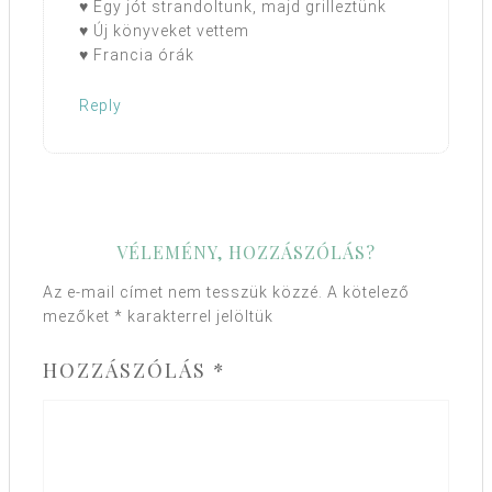
♥ Egy jót strandoltunk, majd grilleztünk
♥ Új könyveket vettem
♥ Francia órák
Reply
VÉLEMÉNY, HOZZÁSZÓLÁS?
Az e-mail címet nem tesszük közzé.
A kötelező
mezőket
*
karakterrel jelöltük
HOZZÁSZÓLÁS
*