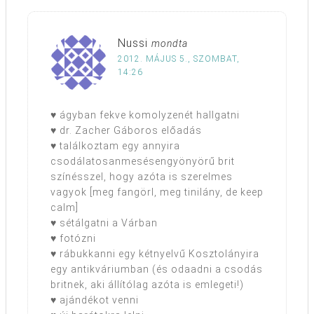
Nussi
mondta
2012. MÁJUS 5., SZOMBAT,
14:26
♥ ágyban fekve komolyzenét hallgatni
♥ dr. Zacher Gáboros előadás
♥ találkoztam egy annyira
csodálatosanmesésengyönyörű brit
színésszel, hogy azóta is szerelmes
vagyok [meg fangörl, meg tinilány, de keep
calm]
♥ sétálgatni a Várban
♥ fotózni
♥ rábukkanni egy kétnyelvű Kosztolányira
egy antikváriumban (és odaadni a csodás
britnek, aki állítólag azóta is emlegeti!)
♥ ajándékot venni