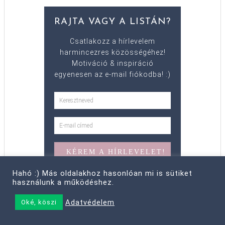
RAJTA VAGY A LISTÁN?
Csatlakozz a hírlevelem
harmincezres közösségéhez!
Motiváció & inspiráció
egyenesen az e-mail fiókodba! :)
Hahó :) Más oldalakhoz hasonlóan mi is sütiket
A hírlevél ingyenes,
használunk a működéshez.
és bármikor leiratkozhatsz.
Adatvédelem
Oké, köszi