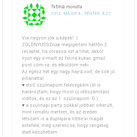
fxtina
mondta
2012. MÁJUS 4., PÉNTEK, 8:27
Via nagyon jók a képek! :)
ZÖLDNYUSSZnak megígértem hétfőn 2
receptet, ha olvassa ezt a tiltet, akkor
írjon egy e-mailt az fxtina kukac gmail
pont com-ra, és elküldöm neki.
Az egész hét egy nagy hajrá volt, de sok jó
pillanattal.
♥ első szülinapom feleségként (el is
határoztam, hogy most új időszámítást
indítok, és ez az 1. szülinapom :D )
♥ a szülinapi party sokkal jobban sikerült,
mint remélni mertem, és az eredeti
létszám is a duplájára nőtte ki magát
estefelé, még szerencse, hogy rengeteg
ételt készítettem.