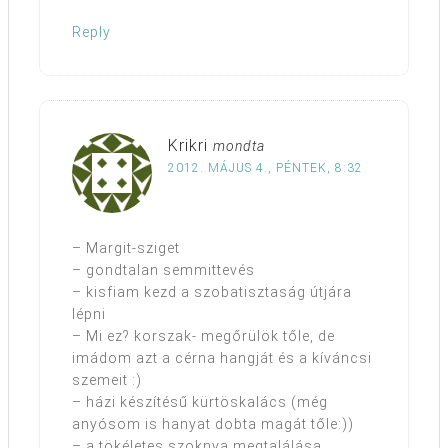
Reply
Krikri
mondta
2012. MÁJUS 4., PÉNTEK, 8:32
– Margit-sziget
– gondtalan semmittevés
– kisfiam kezd a szobatisztaság útjára
lépni
– Mi ez? korszak- megőrülök tőle, de
imádom azt a cérna hangját és a kíváncsi
szemeit :)
– házi készítésű kürtöskalács (még
anyósom is hanyat dobta magát tőle:))
– a tökéletes szoknya megtalálása,