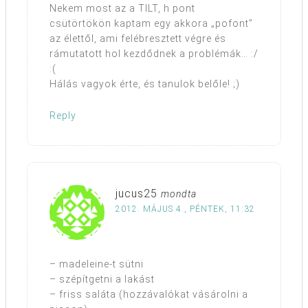
Nekem most az a TILT, h pont
csütörtökön kaptam egy akkora „pofont”
az élettől, ami felébresztett végre és
rámutatott hol kezdődnek a problémák… :/
:(
Hálás vagyok érte, és tanulok belőle! ;)
Reply
jucus25
mondta
2012. MÁJUS 4., PÉNTEK, 11:32
– madeleine-t sütni
– szépítgetni a lakást
– friss saláta (hozzávalókat vásárolni a