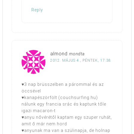
Reply
almond
mondta
2012. MÁJUS 4., PÉNTEK, 17:38
♥3 nap brüsszelben a párommal és az
öccsével
♥kanapészörfölt (couchsurfing.hu)
nálunk egy francia srác és kaptunk tőle
igazi macaron-t
♥anyu nővérétől kaptam egy szuper ruhát,
amit ő már nem hord
♥anyunak ma van a szülinapja, de holnap