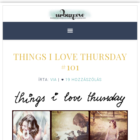
THINGS I LOVE THURSDAY
#101
ÍRTA:
VIA
|
19 HOZZÁSZÓLÁS