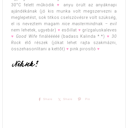
30°C felett működik
♥
anyu örült az anyáknapi
ajándékának (jó kis munka volt megszervezni a
meglepetést, sok titkos cselszövésre volt szükség,
el is neveztem magam
nice mastermind
nak –
evil
nem lehetek, ugyebár)
♥
esőillat
♥
grízgaluskaleves
♥
Good Wife
finálééééé (badass Kalinda *.*)
♥
30
Rock
élő részek (jókat lehet rajta szakmázni,
összehasonlítani a kettőt)
♥
pink pirosító
♥
Share
Share
Pin