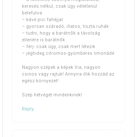
keresés nélkül, csak úgy véletlenül
belefutva
– kávé pici fahéjjal
– gyorsan száradó, illatos, tiszta ruhák
– tudni, hogy a barátnők a távolság
ellenére is barátnők
– férj- csak úgy, csak mert létezik
– jéghideg citromos-gyömbéres limonádé
Nagyon szépek a képek Via, nagyon
csinos vagy rajtuk! Annyira illik hozzád az
egész környezet!
Szép hétvégét mindenkinek!
Reply