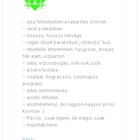
– újra felfedeztem a takarítás örömét
– rend a lakásban
– hosszú, hosszú hétvége
– régen látott barátnővel „ottalvós” buli
– ebédelés étteremben, nyugisan, árnyas
fák alatt, vízparton
– séta, vízcsobogás, sok-sok zöld
– a hársfa illata
– családi, bográcsos, szülinapos
program
– édes semmittevés
– aludni délután
– eszméletlenül, de nagyon-nagyon piros
körmök :)
– Párizs…csak képen, de mégis csak…
– mezítláb lenni
Reply