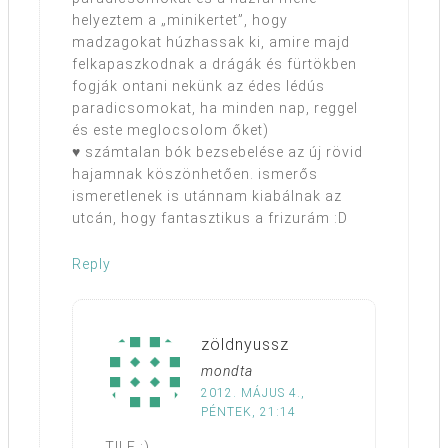
helyeztem a „minikertet”, hogy
madzagokat húzhassak ki, amire majd
felkapaszkodnak a drágák és fürtökben
fogják ontani nekünk az édes lédús
paradicsomokat, ha minden nap, reggel
és este meglocsolom őket)
♥ számtalan bók bezsebelése az új rövid
hajamnak köszönhetően. ismerős
ismeretlenek is utánnam kiabálnak az
utcán, hogy fantasztikus a frizurám :D
Reply
zöldnyussz
mondta
2012. MÁJUS 4.,
PÉNTEK, 21:14
TILF :)