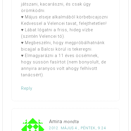
játszani, kacarászni, és csak úgy
örömködni.
♥ Május elseje alkalmából körbebicajozni
Kedvessel a Velencei tavat, felejthetetlen!
♥ Lábat lógatni a friss, hideg vízbe
(szintén Velencei tó).
♥ Megbeszélni, hogy megpróbálhatnánk
bicajjal a Balcsi körül is tekeregni.
♥ Elmagyarázni a 11 éves öcsémnek,
hogy süssön fasírtot (nem bonyolult, de
annyira aranyos volt ahogy felhívott
tanácsért).
Reply
Amira
mondta
2012. MÁJUS 4., PÉNTEK, 9:24