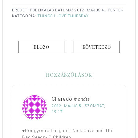
EREDETI PUBLIKÁLÁS DÁTUMA:
2012. MÁJUS 4., PÉNTEK
KATEGÓRIA:
THINGS I LOVE THURSDAY
ELŐZŐ
KÖVETKEZŐ
HOZZÁSZÓLÁSOK
Charedo
mondta
2012. MÁJUS 5., SZOMBAT,
19:17
♥Rongyosra hallgatni: Nick Cave and The
Bad Seeds- O Children