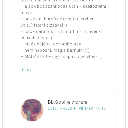
tesómmal sütni (francia csokitorta)
– a sok bosszankodás után kiszellőztetni
a fejet
– pizzázás bárnővel (régóta tervben
volt…) isteni pizzával :)
– csokidarabos, Tuti muffin – mindenki
csak dicsérte :)
– cicák bújása, dorombolása
– nem napozni, mégis barnulni :))
– MADÁRTEJ – így, csupa nagybetűvel :)
Reply
Bb.Sophie
mondta
2012. MÁJUS 4., PÉNTEK, 14:17