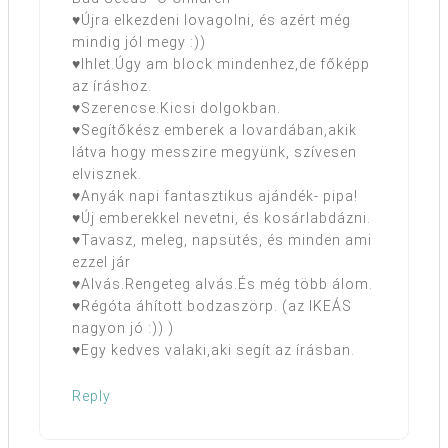
♥Újra elkezdeni lovagolni, és azért még
mindig jól megy :))
♥Ihlet.Úgy am block mindenhez,de főképp
az íráshoz.
♥Szerencse.Kicsi dolgokban.
♥Segítőkész emberek a lovardában,akik
látva hogy messzire megyünk, szívesen
elvisznek.
♥Anyák napi fantasztikus ajándék- pipa!
♥Új emberekkel nevetni, és kosárlabdázni.
♥Tavasz, meleg, napsütés, és minden ami
ezzel jár
♥Alvás.Rengeteg alvás.És még több álom.
♥Régóta áhított bodzaszörp. (az IKEÁS
nagyon jó :)) )
♥Egy kedves valaki,aki segít az írásban.
Reply