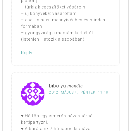
piacon)
– türkiz kiegészítőket vásárolni
– új könyveket vásároltam
– eper minden mennyiségben és minden
formában
– gyöngyvirág a mamám kertjéből
(istenien illatozik a szobában)
Reply
bibolya
mondta
2012. MÁJUS 4., PÉNTEK, 11:19
♥ Hétfőn egy ismerős házaspárnál
kertipartyzni.
♥ A barátaink 7 hónapos kisfiával