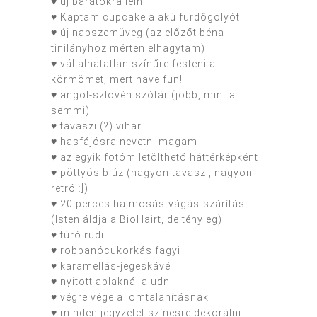
♥ új barátokra lelni
♥ Kaptam cupcake alakú fürdőgolyót
♥ új napszemüveg (az előzőt béna
tinilányhoz mérten elhagytam)
♥ vállalhatatlan színűre festeni a
körmömet, mert have fun!
♥ angol-szlovén szótár (jobb, mint a
semmi)
♥ tavaszi (?) vihar
♥ hasfájósra nevetni magam
♥ az egyik fotóm letölthető háttérképként
♥ pöttyös blúz (nagyon tavaszi, nagyon
retró :])
♥ 20 perces hajmosás-vágás-szárítás
(Isten áldja a BioHairt, de tényleg)
♥ túró rudi
♥ robbanócukorkás fagyi
♥ karamellás-jegeskávé
♥ nyitott ablaknál aludni
♥ végre vége a lomtalanításnak
♥ minden jegyzetet színesre dekorálni