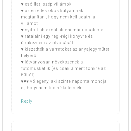
♥ esőillat, szép villámok
♥ az én édes okos kutyámnak
megtanítani, hogy nem kell ugatni a
villámot
♥ nyitott ablaknál aludni már napok óta
♥ rátalálni egy régi-régi könyvre és
újrakezdeni az olvasását
♥ kiszedték a varratokat az anyajegyműtét
helyéről
♥ látványosan növekszenek a
futómuskátlik (és csak 3 ment tönkre az
50ből)
♥♥♥ vőlegény, aki szinte naponta mondja
el, hogy nem tud nélkülem élni
Reply