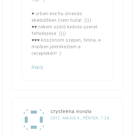
♥ urban-eve.hu olvasás
ebédidőben (nem hizlal :))))
♥♥ nekem szóló kedves üzenet
felfedezése :))))
♥♥♥ köszönöm szépen, fxtina, e-
mailben jelentkeztem a
receptekért! :)
Reply
crysteena
mondta
2012. MÁJUS 4., PÉNTEK, 7:26