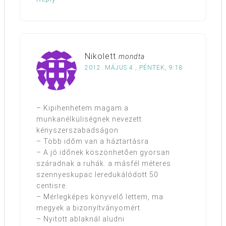
Nikolett
mondta
2012. MÁJUS 4., PÉNTEK, 9:18
– Kipihenhetem magam a
munkanélküliségnek nevezett
kényszerszabadságon
– Több időm van a háztartásra
– A jó időnek köszönhetően gyorsan
száradnak a ruhák: a másfél méteres
szennyeskupac leredukálódott 50
centisre.
– Mérlegképes könyvelő lettem, ma
megyek a bizonyítványomért
– Nyitott ablaknál aludni