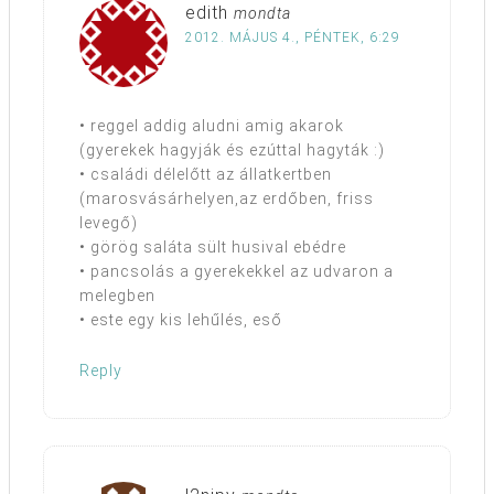
edith
mondta
2012. MÁJUS 4., PÉNTEK, 6:29
• reggel addig aludni amig akarok
(gyerekek hagyják és ezúttal hagyták :)
• családi délelőtt az állatkertben
(marosvásárhelyen,az erdőben, friss
levegő)
• görög saláta sült husival ebédre
• pancsolás a gyerekekkel az udvaron a
melegben
• este egy kis lehűlés, eső
Reply