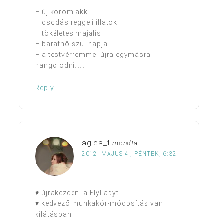
– új körömlakk
– csodás reggeli illatok
– tökéletes majális
– baratnő szülinapja
– a testvérremmel újra egymásra
hangolodni……
Reply
agica_t
mondta
2012. MÁJUS 4., PÉNTEK, 6:32
♥ újrakezdeni a FlyLadyt
♥ kedvező munkakör-módosítás van
kilátásban