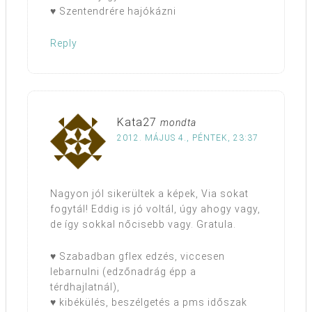
♥ Szentendrére hajókázni
Reply
Kata27
mondta
2012. MÁJUS 4., PÉNTEK, 23:37
Nagyon jól sikerültek a képek, Via sokat
fogytál! Eddig is jó voltál, úgy ahogy vagy,
de így sokkal nőcisebb vagy. Gratula.
♥ Szabadban gflex edzés, viccesen
lebarnulni (edzőnadrág épp a
térdhajlatnál),
♥ kibékülés, beszélgetés a pms időszak