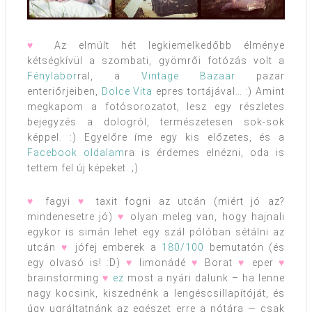
♥
Az elmúlt hét legkiemelkedőbb élménye
kétségkívül a szombati, gyömrői fotózás volt a
Fénylabor
ral, a
Vintage Bazaar
pazar
enteriőrjeiben,
Dolce Vita
epres tortájával… :) Amint
megkapom a fotósorozatot, lesz egy részletes
bejegyzés a dologról, természetesen sok-sok
képpel. :) Egyelőre íme egy kis előzetes, és a
Facebook oldalam
ra is érdemes elnézni, oda is
tettem fel új képeket. ;)
♥
fagyi
♥
taxit fogni az utcán (miért jó az?
mindenesetre jó)
♥
olyan meleg van, hogy hajnali
egykor is simán lehet egy szál pólóban sétálni az
utcán
♥
jófej emberek a
180/100
bemutatón (és
egy olvasó is! :D)
♥
limonádé
♥
Borat
♥
eper
♥
brainstorming
♥
ez
most a nyári dalunk – ha lenne
nagy kocsink, kiszednénk a lengéscsillapítóját, és
úgy ugráltatnánk az egészet erre a nótára — csak