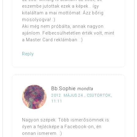
eszembe jutottak ezek a képek… így
kitaláltam a mai mottómat: Ázz bőrig
mosolyogva! :)
Aki még nem próbálta, annak nagyon
ajánlom. Felbecsülhetetlen érték volt, mint
a Master Card reklámban. :)
Reply
Bb.Sophie
mondta
2012. MÁJUS 24., CSÜTÖRTÖK,
11:11
Nagyon szépek. Több ismerősömnek is
ilyen a fejlécképe a Facebook-on, én
onnan ismerem. :)