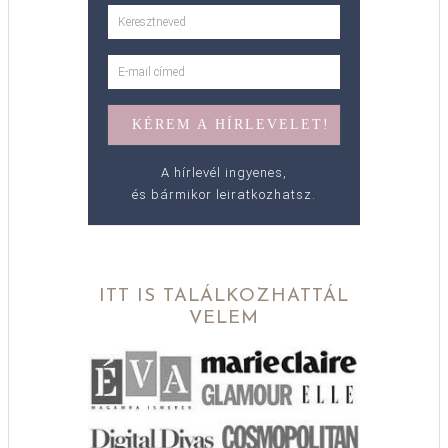
A hírlevél ingyenes,
és bármikor leiratkozhatsz.
ITT IS TALÁLKOZHATTÁL
VELEM