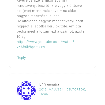
Kivéve persze, amikor egy kinti
rendezvényt tesz tönkre vagy kiöltözve
kell(ene) menni valahová – na akkor
nagyon macerás tud lenni.
De általában nagyon meditatív/nyugodt-
higgadt állapotba kerülök tőle. Amióta
pedig meghallottam ezt a számot, azóta
főleg:
https://www.youtube.com/watch?
v=686k9qcmzkw
Reply
Enn
mondta
2012. MÁJUS 24., CSÜTÖRTÖK,
15:36