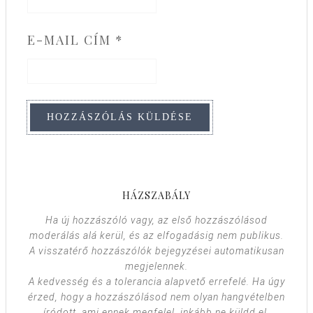
E-MAIL CÍM
*
HÁZSZABÁLY
Ha új hozzászóló vagy, az első hozzászólásod
moderálás alá kerül, és az elfogadásig nem publikus.
A visszatérő hozzászólók bejegyzései automatikusan
megjelennek.
A kedvesség és a tolerancia alapvető errefelé. Ha úgy
érzed, hogy a hozzászólásod nem olyan hangvételben
íródott, ami ennek megfelel, inkább ne küldd el.