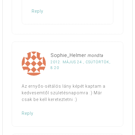
Reply
Sophie_Helmer
mondta
2012. MÁJUS 24., CSÜTÖRTÖK,
8:20
Az ernyős-sétálós lány képét kaptam a
kedvesemtől születésnapomra :) Már
csak be kell kereteztetni :)
Reply