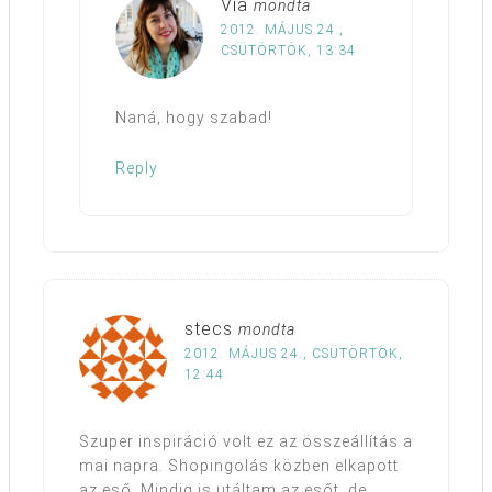
Via
mondta
2012. MÁJUS 24.,
CSÜTÖRTÖK, 13:34
Naná, hogy szabad!
Reply
stecs
mondta
2012. MÁJUS 24., CSÜTÖRTÖK,
12:44
Szuper inspiráció volt ez az összeállítás a
mai napra. Shopingolás közben elkapott
az eső. Mindig is utáltam az esőt, de