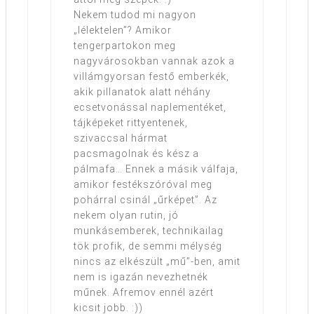
Nekem tudod mi nagyon
„lélektelen”? Amikor
tengerpartokon meg
nagyvárosokban vannak azok a
villámgyorsan festő emberkék,
akik pillanatok alatt néhány
ecsetvonással naplementéket,
tájképeket rittyentenek,
szivaccsal hármat
pacsmagolnak és kész a
pálmafa… Ennek a másik válfaja,
amikor festékszóróval meg
pohárral csinál „űrképet”. Az
nekem olyan rutin, jó
munkásemberek, technikailag
tök profik, de semmi mélység
nincs az elkészült „mű”-ben, amit
nem is igazán nevezhetnék
műnek. Afremov ennél azért
kicsit jobb. :))