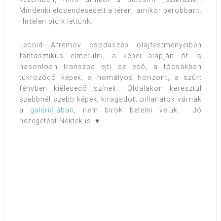
Mindenki elcsendesedett a téren, amikor berobbant.
Hirtelen picik lettünk.
Leonid Afremov csodaszép olajfestményeiben
fantasztikus elmerülni, a képei alapján őt is
hasonlóan transzba ejti az eső, a tócsákban
tükröződő képek, a homályos horizont, a szűrt
fényben kiélesedő színek… Oldalakon keresztül
szebbnél szebb képek, kiragadott pillanatok várnak
a
galériájában
, nem bírok betelni velük. Jó
nézegetést Nektek is! ♥