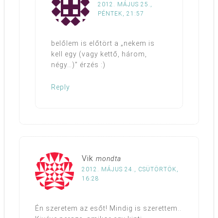
2012. MÁJUS 25.,
PÉNTEK, 21:57
belőlem is előtört a „nekem is
kell egy (vagy kettő, három,
négy…)” érzés :)
Reply
Vik
mondta
2012. MÁJUS 24., CSÜTÖRTÖK,
16:28
Én szeretem az esőt! Mindig is szerettem..