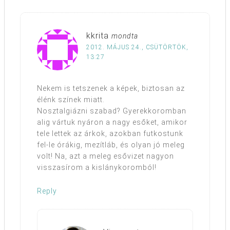
kkrita
mondta
2012. MÁJUS 24., CSÜTÖRTÖK,
13:27
Nekem is tetszenek a képek, biztosan az
élénk színek miatt.
Nosztalgiázni szabad? Gyerekkoromban
alig vártuk nyáron a nagy esőket, amikor
tele lettek az árkok, azokban futkostunk
fel-le órákig, mezítláb, és olyan jó meleg
volt! Na, azt a meleg esővizet nagyon
visszasírom a kislánykoromból!
Reply