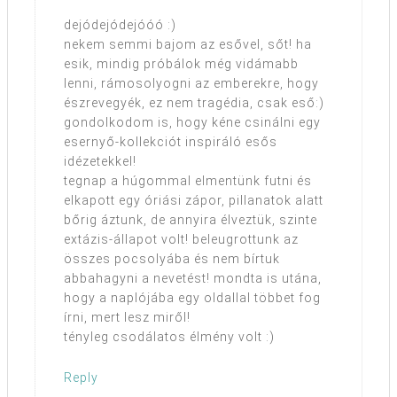
dejódejódejóóó :)
nekem semmi bajom az esővel, sőt! ha
esik, mindig próbálok még vidámabb
lenni, rámosolyogni az emberekre, hogy
észrevegyék, ez nem tragédia, csak eső:)
gondolkodom is, hogy kéne csinálni egy
esernyő-kollekciót inspiráló esős
idézetekkel!
tegnap a húgommal elmentünk futni és
elkapott egy óriási zápor, pillanatok alatt
bőrig áztunk, de annyira élveztük, szinte
extázis-állapot volt! beleugrottunk az
összes pocsolyába és nem bírtuk
abbahagyni a nevetést! mondta is utána,
hogy a naplójába egy oldallal többet fog
írni, mert lesz miről!
tényleg csodálatos élmény volt :)
Reply