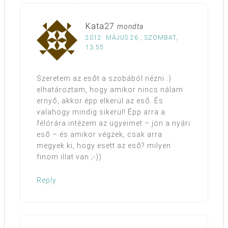
Kata27
mondta
2012. MÁJUS 26., SZOMBAT,
13:55
Szeretem az esőt a szobából nézni :)
elhatároztam, hogy amikor nincs nálam
ernyő, akkor épp elkerül az eső. És
valahogy mindig sikerül! Épp arra a
félórára intézem az ügyeimet – jön a nyári
eső – és amikor végzek, csak arra
megyek ki, hogy esett az eső? milyen
finom illat van ;-))
Reply