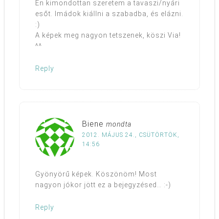
Én kimondottan szeretem a tavaszi/nyári
esőt. Imádok kiállni a szabadba, és elázni.
:)
A képek meg nagyon tetszenek, köszi Via!
^^
Reply
Biene
mondta
2012. MÁJUS 24., CSÜTÖRTÖK,
14:56
Gyönyörű képek. Köszönöm! Most
nagyon jókor jött ez a bejegyzésed… :-)
Reply