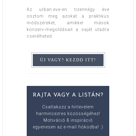
Az urban:eve-en tizennégy éve
osztom meg azokat a praktikus
módszereket, amikkel mások
konzerv-megoldásait a saját utadra
cserélheted.
RAJTA VAGY A LISTÁN?
Csatlakozz a hírlevelem
harmincezres közösségéhez!
Motiváció & inspiráció
egyenesen az e-mail fiókodba! :)