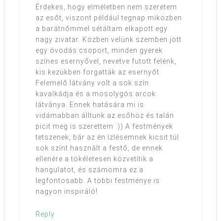
Érdekes, hogy elméletben nem szeretem
az esőt, viszont például tegnap miközben
a barátnőmmel sétáltam elkapott egy
nagy zivatar. Közben velünk szemben jött
egy óvodás csoport, minden gyerek
színes esernyővel, nevetve futott felénk,
kis kezükben forgatták az esernyőt.
Felemelő látvány volt a sok szín
kavalkádja és a mosolygós arcok
látványa. Ennek hatására mi is
vidámabban álltunk az esőhöz és talán
picit meg is szerettem :)) A festmények
tetszenek, bár az én ízlésemnek kicsit túl
sok színt használt a festő, de ennek
ellenére a tökéletesen közvetítik a
hangulatot, és számomra ez a
legfontosabb. A többi festménye is
nagyon inspiráló!
Reply