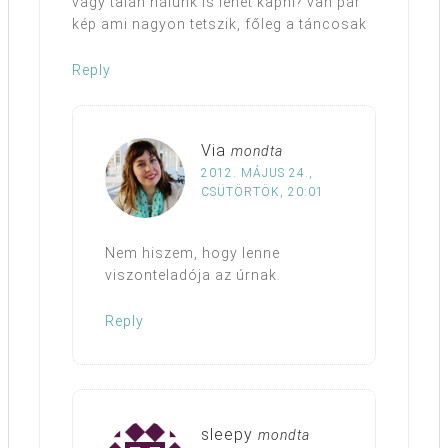
vagy talán nálunk is lehet kapni? van pár
kép ami nagyon tetszik, főleg a táncosak
Reply
Via
mondta
2012. MÁJUS 24.,
CSÜTÖRTÖK, 20:01
Nem hiszem, hogy lenne
viszonteladója az úrnak.
Reply
sleepy
mondta