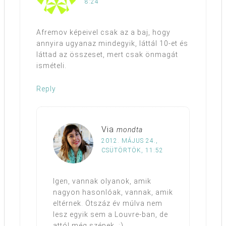
8:24
Afremov képeivel csak az a baj, hogy
annyira ugyanaz mindegyik, láttál 10-et és
láttad az összeset, mert csak önmagát
ismételi.
Reply
Via
mondta
2012. MÁJUS 24.,
CSÜTÖRTÖK, 11:52
Igen, vannak olyanok, amik
nagyon hasonlóak, vannak, amik
eltérnek. Ötszáz év múlva nem
lesz egyik sem a Louvre-ban, de
attól még szépek. :)