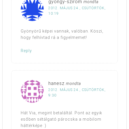
gyongy-szirom
mondta
2012. MÁJUS 24., CSÜTÖRTÖK,
10:19
Gyönyörű képei vannak, valóban. Köszi,
hogy felhívtad rá a figyelmemet!
Reply
hanesz
mondta
2012. MÁJUS 24., CSÜTÖRTÖK,
9:30
Hát Via, megint betaláltál. Pont az egyik
esőben sétálgató párocska a mobilom
háttérképe :)