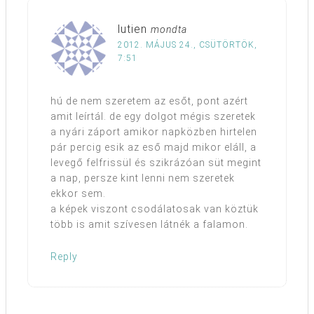
lutien
mondta
2012. MÁJUS 24., CSÜTÖRTÖK,
7:51
hú de nem szeretem az esőt, pont azért
amit leírtál. de egy dolgot mégis szeretek
a nyári záport amikor napközben hirtelen
pár percig esik az eső majd mikor eláll, a
levegő felfrissül és szikrázóan süt megint
a nap, persze kint lenni nem szeretek
ekkor sem.
a képek viszont csodálatosak van köztük
több is amit szívesen látnék a falamon.
Reply