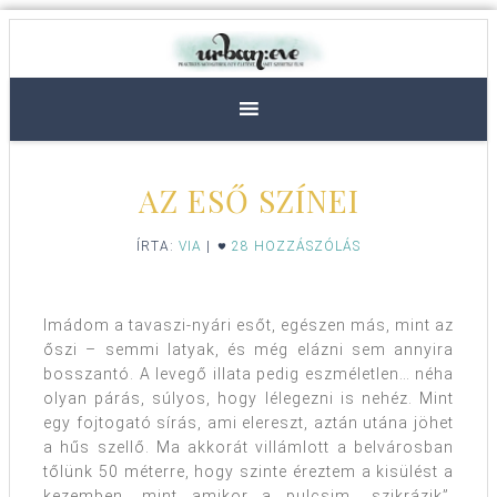
AZ ESŐ SZÍNEI
ÍRTA:
VIA
|
28 HOZZÁSZÓLÁS
Imádom a tavaszi-nyári esőt, egészen más, mint az
őszi – semmi latyak, és még elázni sem annyira
bosszantó. A levegő illata pedig eszméletlen… néha
olyan párás, súlyos, hogy lélegezni is nehéz. Mint
egy fojtogató sírás, ami elereszt, aztán utána jöhet
a hűs szellő. Ma akkorát villámlott a belvárosban
tőlünk 50 méterre, hogy szinte éreztem a kisülést a
kezemben, mint amikor a pulcsim „szikrázik”.