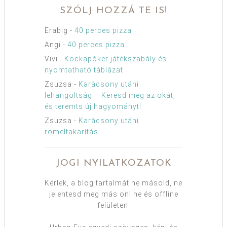
SZÓLJ HOZZÁ TE IS!
Erabig
-
40 perces pizza
Angi
-
40 perces pizza
Vivi
-
Kockapóker játékszabály és
nyomtatható táblázat
Zsuzsa
-
Karácsony utáni
lehangoltság – Keresd meg az okát,
és teremts új hagyományt!
Zsuzsa
-
Karácsony utáni
romeltakarítás
JOGI NYILATKOZATOK
Kérlek, a blog tartalmát ne másold, ne
jelentesd meg más online és offline
felületen.