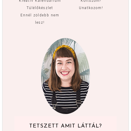
Kreatív Kalendárium
Költözöm!
Túlélőkészlet
Unatkozom!
Ennél zöldebb nem
lesz!
TETSZETT AMIT LÁTTÁL?