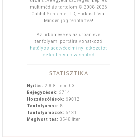
Urban:Eve egyedi szöveges, képi és
multimédiás tartalom © 2008-2026
Cabbit Supreme LTD, Farkas Lívia.
Minden jog fenntartva!
Az urban:eve és az urban:eve
tanfolyami portálra vonatkozó
hatályos adatvédelmi nyilatkozatot
ide kattintva olvashatod
.
STATISZTIKA
Nyitás:
2008. febr. 03.
Bejegyzések:
3714
Hozzászólások:
69012
Tanfolyamok:
8
Tanfolyamozók:
5431
Megivott tea:
3548 liter