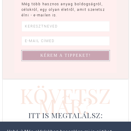
Még több hasznos anyag boldogságról,
célokról, egy olyan életről, amit szeretsz
élni - e-mailen is.
KÖVETSZ
MÁR?
ITT IS MEGTALÁLSZ: