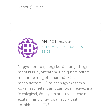
Kösz! :)) Jó éjt!
Melinda
mondta
2012. MÁJUS 30., SZERDA,
22:52
Nagyon örülök, hogy korábban jött. Így
most ki is nyomtatom. Eddig nem tettem,
mert mire megjött, már másként
megoldottam… Általában igyekszem a
következő hetet párhuzamosan jegyezni a
jelenlegivel, és így emiatt… (Nem lehetne
ezután mindig így, csak egy kicsit
korábban – plíííz?!)