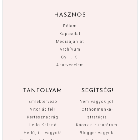
HASZNOS
Rólam
Kapcsolat
Médiaajánlat
Archívum
Gy. I. K.
Adatvédelem
TANFOLYAM
SEGÍTSÉG!
Emléktervező
Nem vagyok jól!
Vitorlát fel!
Otthonmunka-
Kertésznadrág
stratégia
Hello Kaland
Káosz a ruhatáram!
Helló, itt vagyok!
Blogger vagyok!