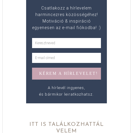
Csatlakozz a hírlevelem
harmincezres közösségéhez!
Motiváció & inspiráció
egyenesen az e-mail fiókodba! :)
A hírlevél ingyenes,
és bármikor leiratkozhatsz.
ITT IS TALÁLKOZHATTÁL
VELEM