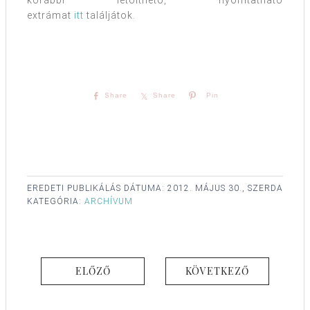
korábbi letölthető, nyomtatható
extrámat
itt
találjátok.
Share
Share
Pin
EREDETI PUBLIKÁLÁS DÁTUMA:
2012. MÁJUS 30., SZERDA
KATEGÓRIA:
ARCHÍVUM
ELŐZŐ
KÖVETKEZŐ