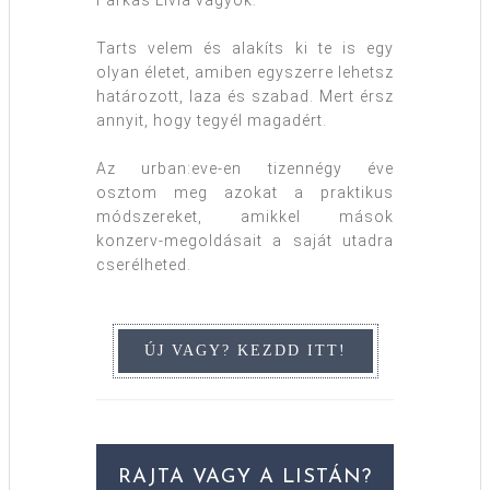
Farkas Lívia vagyok.
Tarts velem és alakíts ki te is egy
olyan életet, amiben egyszerre lehetsz
határozott, laza és szabad. Mert érsz
annyit, hogy tegyél magadért.
Az urban:eve-en tizennégy éve
osztom meg azokat a praktikus
módszereket, amikkel mások
konzerv-megoldásait a saját utadra
cserélheted.
RAJTA VAGY A LISTÁN?