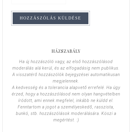
HÁZSZABÁLY
Ha új hozzászóló vagy, az első hozzászólásod
moderálás alá kerül, és az elfogadásig nem publikus.
A visszatérő hozzászólók bejegyzései automatikusan
megjelennek.
A kedvesség és a tolerancia alapvető errefelé. Ha úgy
érzed, hogy a hozzászólásod nem olyan hangvételben
íródott, ami ennek megfelel, inkább ne küldd el.
Fenntartom a jogot a személyeskedő, rasszista,
bunkó, stb. hozzászólások moderálására. Köszi a
megértést. :)