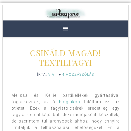
CSINÁLD MAGAD!
TEXTILFAGYI
ÍRTA:
VIA
|
4 HOZZÁSZÓLÁS
Melissa és Kellie partikellékek gyártásával
foglalkoznak, az ő
blogjukon
találtam ezt az
ötletet. Ezek a fagyistölcsérek eredetileg egy
fagylalt-tematikájú buli dekorációjaként készültek,
de szerintem túl aranyosak ahhoz, hogy ennyire
limitáljuk a felhasználási lehetőségüket. Én a