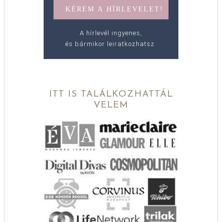
A hírlevél ingyenes,
és bármikor leiratkozhatsz.
ITT IS TALÁLKOZHATTÁL
VELEM