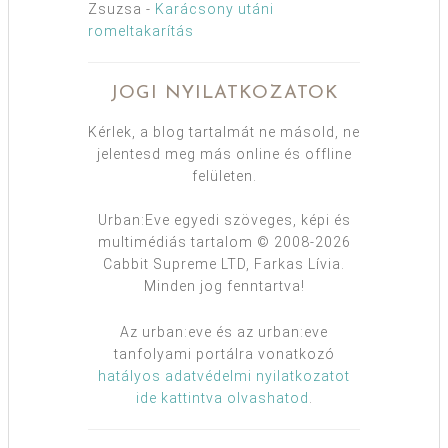
Zsuzsa
-
Karácsony utáni
romeltakarítás
JOGI NYILATKOZATOK
Kérlek, a blog tartalmát ne másold, ne
jelentesd meg más online és offline
felületen.
Urban:Eve egyedi szöveges, képi és
multimédiás tartalom © 2008-2026
Cabbit Supreme LTD, Farkas Lívia.
Minden jog fenntartva!
Az urban:eve és az urban:eve
tanfolyami portálra vonatkozó
hatályos adatvédelmi nyilatkozatot
ide kattintva olvashatod
.