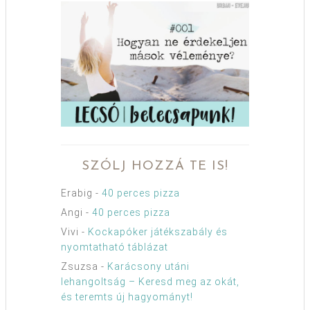
SZÓLJ HOZZÁ TE IS!
Erabig
-
40 perces pizza
Angi
-
40 perces pizza
Vivi
-
Kockapóker játékszabály és
nyomtatható táblázat
Zsuzsa
-
Karácsony utáni
lehangoltság – Keresd meg az okát,
és teremts új hagyományt!