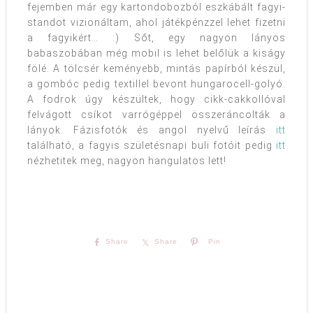
fejemben már egy kartondobozból eszkábált fagyi-
standot vizionáltam, ahol játékpénzzel lehet fizetni
a fagyikért… :) Sőt, egy nagyon lányos
babaszobában még mobil is lehet belőlük a kiságy
fölé. A tölcsér keményebb, mintás papírból készül,
a gombóc pedig textillel bevont hungarocell-golyó.
A fodrok úgy készültek, hogy cikk-cakkollóval
felvágott csíkot varrógéppel összeráncolták a
lányok. Fázisfotók és angol nyelvű leírás
itt
található, a fagyis születésnapi buli fotóit pedig
itt
nézhetitek meg, nagyon hangulatos lett!
Share
Share
Pin