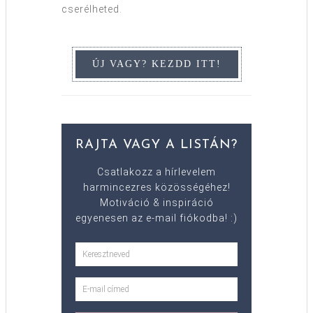
cserélheted.
RAJTA VAGY A LISTÁN?
Csatlakozz a hírlevelem
harmincezres közösségéhez!
Motiváció & inspiráció
egyenesen az e-mail fiókodba! :)