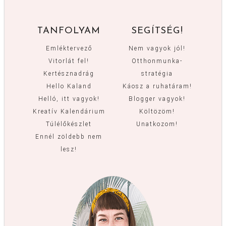
TANFOLYAM
SEGÍTSÉG!
Emléktervező
Nem vagyok jól!
Vitorlát fel!
Otthonmunka-
Kertésznadrág
stratégia
Hello Kaland
Káosz a ruhatáram!
Helló, itt vagyok!
Blogger vagyok!
Kreatív Kalendárium
Költözöm!
Túlélőkészlet
Unatkozom!
Ennél zöldebb nem
lesz!