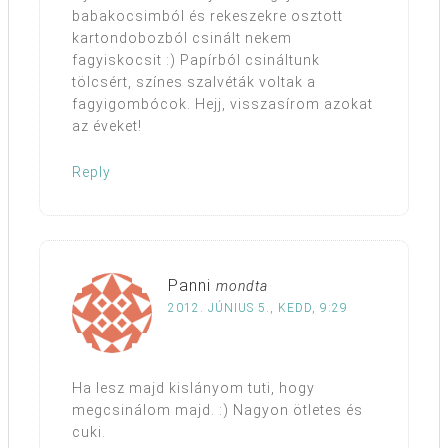
babakocsimból és rekeszekre osztott
kartondobozból csinált nekem
fagyiskocsit :) Papírból csináltunk
tölcsért, színes szalvéták voltak a
fagyigombócok. Hejj, visszasírom azokat
az éveket!
Reply
Panni
mondta
2012. JÚNIUS 5., KEDD, 9:29
Ha lesz majd kislányom tuti, hogy
megcsinálom majd. :) Nagyon ötletes és
cuki.