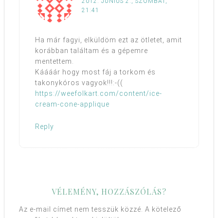
2012. JÚNIUS 2., SZOMBAT,
21:41
Ha már fagyi, elküldöm ezt az ötletet, amit
korábban találtam és a gépemre
mentettem.
Káááár hogy most fáj a torkom és
takonykóros vagyok!!!:-((
https://weefolkart.com/content/ice-
cream-cone-applique
Reply
VÉLEMÉNY, HOZZÁSZÓLÁS?
Az e-mail címet nem tesszük közzé.
A kötelező