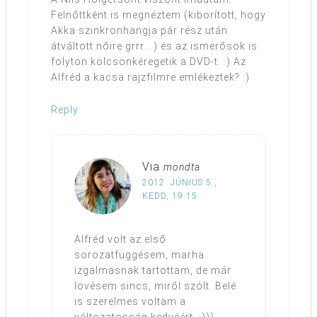
Felnőttként is megnéztem (kiborított, hogy
Akka szinkronhangja pár rész után
átváltott nőire grrr… ) és az ismerősök is
folyton kölcsönkéregetik a DVD-t. :) Az
Alfréd a kacsa rajzfilmre emlékeztek? :)
Reply
Via
mondta
2012. JÚNIUS 5.,
KEDD, 19:15
Alfréd volt az első
sorozatfüggésem, marha
izgalmasnak tartottam, de már
lövésem sincs, miről szólt. Belé
is szerelmes voltam a