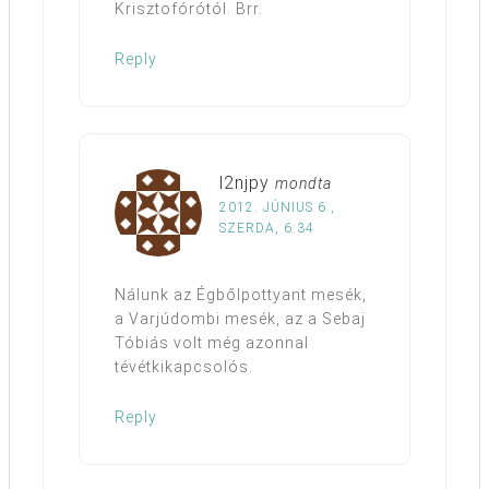
Krisztofórótól. Brr.
Reply
l2njpy
mondta
2012. JÚNIUS 6.,
SZERDA, 6:34
Nálunk az Égbőlpottyant mesék,
a Varjúdombi mesék, az a Sebaj
Tóbiás volt még azonnal
tévétkikapcsolós.
Reply