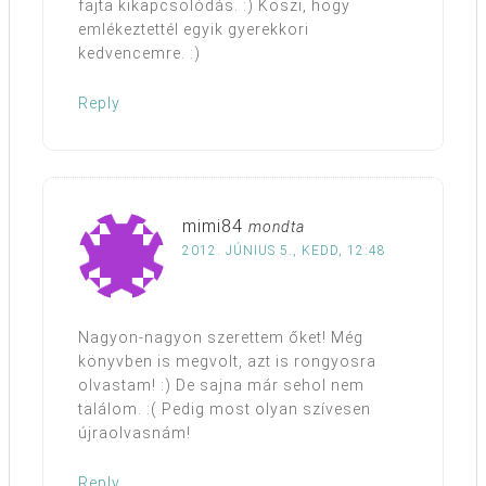
fajta kikapcsolódás. :) Köszi, hogy
emlékeztettél egyik gyerekkori
kedvencemre. :)
Reply
mimi84
mondta
2012. JÚNIUS 5., KEDD, 12:48
Nagyon-nagyon szerettem őket! Még
könyvben is megvolt, azt is rongyosra
olvastam! :) De sajna már sehol nem
találom. :( Pedig most olyan szívesen
újraolvasnám!
Reply