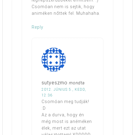
legnépszerűbbeket említsem. :)
Csomóan nem is sejtik, hogy
animéken nőttek fel. Muhahaha.
Reply
sutyeszmo
mondta
2012. JÚNIUS 5., KEDD,
12:36
Csomóan meg tudják!
:D
Az a durva, hogy én
még most is anéméken
élek, mert ezt az utat
választottam! XDDDDD