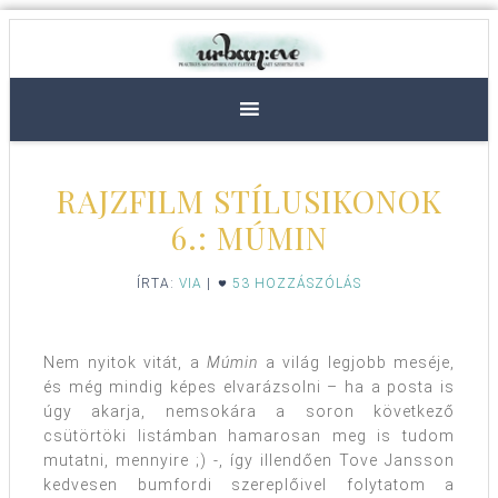
RAJZFILM STÍLUSIKONOK
6.: MÚMIN
ÍRTA:
VIA
|
53 HOZZÁSZÓLÁS
Nem nyitok vitát, a
Múmin
a világ legjobb meséje,
és még mindig képes elvarázsolni – ha a posta is
úgy akarja, nemsokára a soron következő
csütörtöki listámban hamarosan meg is tudom
mutatni, mennyire ;) -, így illendően Tove Jansson
kedvesen bumfordi szereplőivel folytatom a