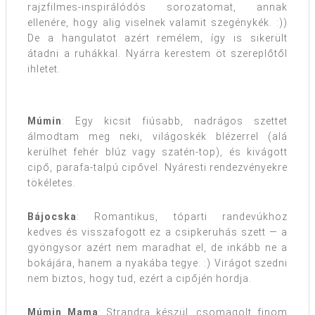
rajzfilmes-inspirálódós sorozatomat, annak
ellenére, hogy alig viselnek valamit szegénykék. :))
De a hangulatot azért remélem, így is sikerült
átadni a ruhákkal. Nyárra kerestem öt szereplőtől
ihletet.
Múmin
: Egy kicsit fiúsabb, nadrágos szettet
álmodtam meg neki, világoskék blézerrel (alá
kerülhet fehér blúz vagy szatén-top), és kivágott
cipő, parafa-talpú cipővel. Nyáresti rendezvényekre
tökéletes.
Bájocska
: Romantikus, tóparti randevúkhoz
kedves és visszafogott ez a csipkeruhás szett — a
gyöngysor azért nem maradhat el, de inkább ne a
bokájára, hanem a nyakába tegye. :) Virágot szedni
nem biztos, hogy tud, ezért a cipőjén hordja.
Múmin Mama
: Strandra készül, csomagolt finom