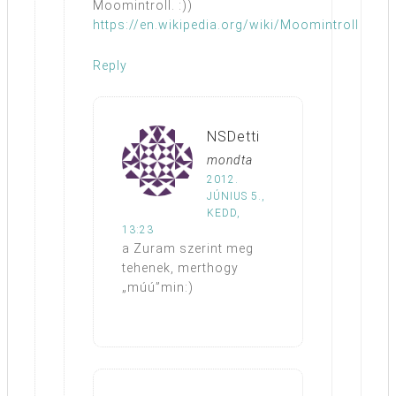
Moomintroll. :))
https://en.wikipedia.org/wiki/Moomintroll
Reply
NSDetti
mondta
2012.
JÚNIUS 5.,
KEDD,
13:23
a Zuram szerint meg
tehenek, merthogy
„múú”min:)