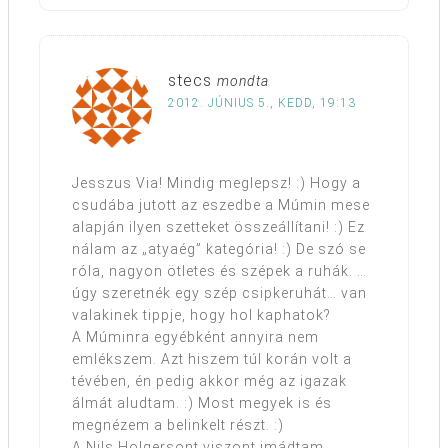
stecs
mondta
2012. JÚNIUS 5., KEDD, 19:13
Jesszus Via! Mindig meglepsz! :) Hogy a
csudába jutott az eszedbe a Múmin mese
alapján ilyen szetteket összeállítani! :) Ez
nálam az „atyaég” kategória! :) De szó se
róla, nagyon ötletes és szépek a ruhák. …
úgy szeretnék egy szép csipkeruhát… van
valakinek tippje, hogy hol kaphatok?
A Múminra egyébként annyira nem
emlékszem. Azt hiszem túl korán volt a
tévében, én pedig akkor még az igazak
álmát aludtam. :) Most megyek is és
megnézem a belinkelt részt. :)
A Nils Holgersont viszont imádtam.