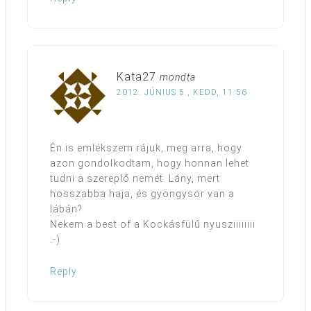
Kata27
mondta
2012. JÚNIUS 5., KEDD, 11:56
Én is emlékszem rájuk, meg arra, hogy
azon gondolkodtam, hogy honnan lehet
tudni a szereplő nemét. Lány, mert
hosszabba haja, és gyöngysor van a
lábán?
Nekem a best of a Kockásfülű nyusziiiiiiii
:-)
Reply