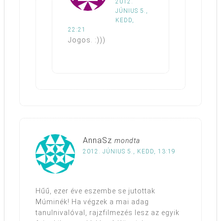
2012.
JÚNIUS 5.,
KEDD,
22:21
Jogos. :)))
AnnaSz
mondta
2012. JÚNIUS 5., KEDD, 13:19
Hűű, ezer éve eszembe se jutottak
Múminék! Ha végzek a mai adag
tanulnivalóval, rajzfilmezés lesz az egyik