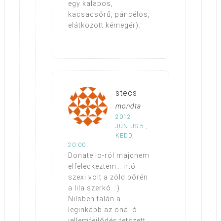
egy kalapos,
kacsacsőrű, páncélos,
elátkozott kémegér).
stecs
mondta
2012.
JÚNIUS 5.,
KEDD,
20:00
Donatello-ról majdnem
elfeledkeztem… irtó
szexi volt a zöld bőrén
a lila szerkó. :)
Nilsben talán a
leginkább az önálló
jellemfejlődés tetszett