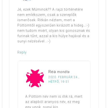
Jé, ezek Múminok?? A rajzi történetére
nem emlékszem, csak a szereplők
ismerősek. Ritkán néztem, mert a
Pöttömtől egyszerűen kirázott a hideg…:-)
nem tudom miért, olyan kis gonosznak és
furinak tűnt, azzal a kis hülye hajával és a
sunyi nézésével…:-)
Reply
Rea
mondta
2020. FEBRUÁR 24.,
HÉTFŐ, 19:51
A Pöttöm név nem is illik rá, mert
az alapból aranyos név, ez meg
egy unok, sunyi kis