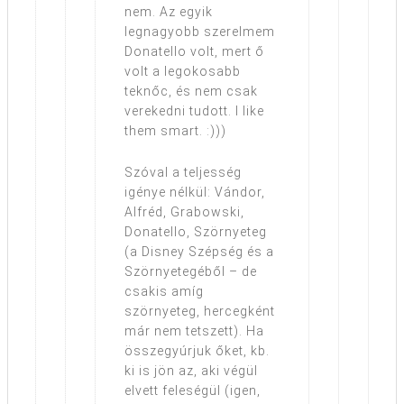
nem. Az egyik
legnagyobb szerelmem
Donatello volt, mert ő
volt a legokosabb
teknőc, és nem csak
verekedni tudott. I like
them smart. :)))
Szóval a teljesség
igénye nélkül: Vándor,
Alfréd, Grabowski,
Donatello, Szörnyeteg
(a Disney Szépség és a
Szörnyetegéből – de
csakis amíg
szörnyeteg, hercegként
már nem tetszett). Ha
összegyúrjuk őket, kb.
ki is jön az, aki végül
elvett feleségül (igen,