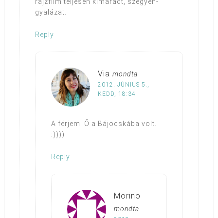
rajzfilm teljesen kimaradt, szégyen-
gyalázat.
Reply
Via
mondta
2012. JÚNIUS 5.,
KEDD, 18:34
A férjem. Ő a Bájocskába volt.
:))))
Reply
Morino
mondta