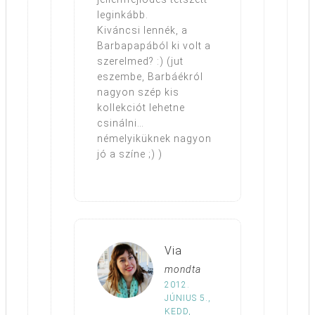
leginkább.
Kiváncsi lennék, a
Barbapapából ki volt a
szerelmed? :) (jut
eszembe, Barbáékról
nagyon szép kis
kollekciót lehetne
csinálni…
némelyiküknek nagyon
jó a színe ;) )
Via
mondta
2012.
JÚNIUS 5.,
KEDD,