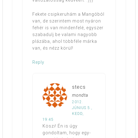
változatosság kedvéért. :)))
Fekete csipkeruhám a Mangóból
van, de szerintem most nyáron
fehér is van mindenfelé, egyszer
szabadulj be valami nagyobb
plázába, ahol többféle márka
van, és nézz körül!
Reply
stecs
mondta
2012.
JÚNIUS 5.,
KEDD,
19:45
Köszi! Én is úgy
gondoltam, hogy egy-