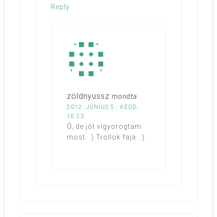
Reply
zöldnyussz
mondta
2012. JÚNIUS 5., KEDD,
18:23
Ó, de jót vigyorogtam
most. :) Trollok faja. :)