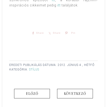
szinkronos epizódot
itt
, a korábbi rajzfilm-
inspirációs cikkeimet pedig
itt
találjátok.
Share
Share
Pin
EREDETI PUBLIKÁLÁS DÁTUMA:
2012. JÚNIUS 4., HÉTFŐ
KATEGÓRIA:
STÍLUS
ELŐZŐ
KÖVETKEZŐ