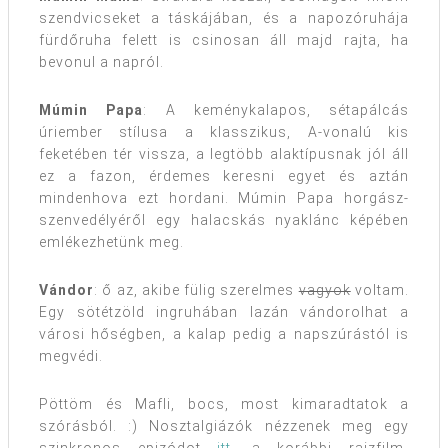
szendvicseket a táskájában, és a napozóruhája
fürdőruha felett is csinosan áll majd rajta, ha
bevonul a napról.
Múmin Papa
: A keménykalapos, sétapálcás
úriember stílusa a klasszikus, A-vonalú kis
feketében tér vissza, a legtöbb alaktípusnak jól áll
ez a fazon, érdemes keresni egyet és aztán
mindenhova ezt hordani. Múmin Papa horgász-
szenvedélyéről egy halacskás nyaklánc képében
emlékezhetünk meg.
Vándor
: ő az, akibe fülig szerelmes
vagyok
voltam.
Egy sötétzöld ingruhában lazán vándorolhat a
városi hőségben, a kalap pedig a napszúrástól is
megvédi.
Pöttöm és Mafli, bocs, most kimaradtatok a
szórásból. :) Nosztalgiázók nézzenek meg egy