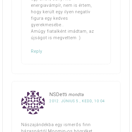
energiavámpír, nem is értem,
hogy került egy ilyen negatív
figura egy kedves
gyerekmesébe…
Amúgy fiatalként imádtam, az
újságot is megvettem :)
Reply
NSDetti
mondta
2012. JÚNIUS 5., KEDD, 10:04
Nászajándékba egy ismerős finn
házaspártól Moomin-os bögréket