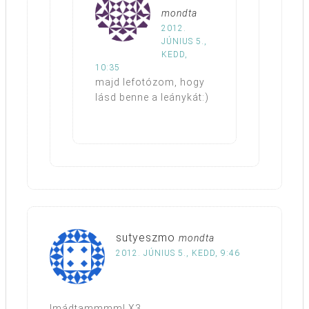
mondta
2012.
JÚNIUS 5.,
KEDD,
10:35
majd lefotózom, hogy
lásd benne a leánykát:)
sutyeszmo
mondta
2012. JÚNIUS 5., KEDD, 9:46
Imádtammmm! X3