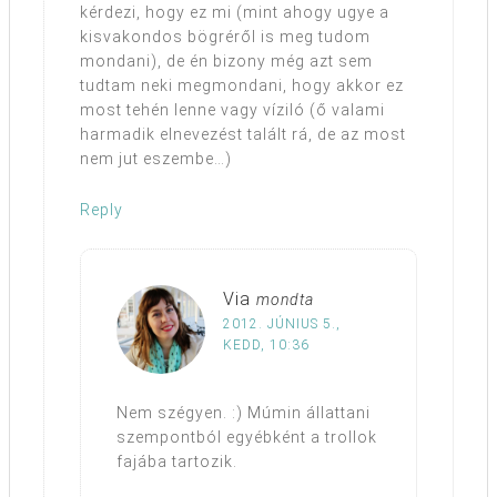
kérdezi, hogy ez mi (mint ahogy ugye a
kisvakondos bögréről is meg tudom
mondani), de én bizony még azt sem
tudtam neki megmondani, hogy akkor ez
most tehén lenne vagy víziló (ő valami
harmadik elnevezést talált rá, de az most
nem jut eszembe…)
Reply
Via
mondta
2012. JÚNIUS 5.,
KEDD, 10:36
Nem szégyen. :) Múmin állattani
szempontból egyébként a trollok
fajába tartozik.