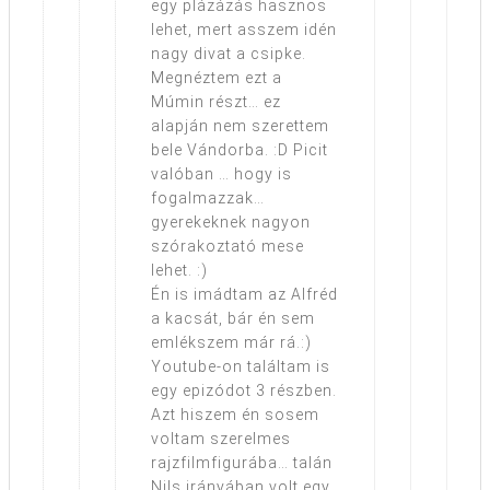
egy plázázás hasznos
lehet, mert asszem idén
nagy divat a csipke.
Megnéztem ezt a
Múmin részt… ez
alapján nem szerettem
bele Vándorba. :D Picit
valóban … hogy is
fogalmazzak…
gyerekeknek nagyon
szórakoztató mese
lehet. :)
Én is imádtam az Alfréd
a kacsát, bár én sem
emlékszem már rá.:)
Youtube-on találtam is
egy epizódot 3 részben.
Azt hiszem én sosem
voltam szerelmes
rajzfilmfigurába… talán
Nils irányában volt egy