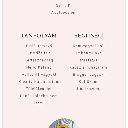
Gy. I. K.
Adatvédelem
TANFOLYAM
SEGÍTSÉG!
Emléktervező
Nem vagyok jól!
Vitorlát fel!
Otthonmunka-
Kertésznadrág
stratégia
Hello Kaland
Káosz a ruhatáram!
Helló, itt vagyok!
Blogger vagyok!
Kreatív Kalendárium
Költözöm!
Túlélőkészlet
Unatkozom!
Ennél zöldebb nem
lesz!