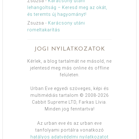
Zsuzsa
-
Karácsony utáni
lehangoltság – Keresd meg az okát,
és teremts új hagyományt!
Zsuzsa
-
Karácsony utáni
romeltakarítás
JOGI NYILATKOZATOK
Kérlek, a blog tartalmát ne másold, ne
jelentesd meg más online és offline
felületen.
Urban:Eve egyedi szöveges, képi és
multimédiás tartalom © 2008-2026
Cabbit Supreme LTD, Farkas Lívia.
Minden jog fenntartva!
Az urban:eve és az urban:eve
tanfolyami portálra vonatkozó
hatályos adatvédelmi nyilatkozatot