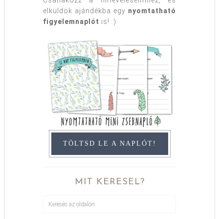
Csatlakozz a hírleveleseimhez, és
elküldök ajándékba egy
nyomtatható
figyelemnaplót
is! :)
TÖLTSD LE A NAPLÓT!
MIT KERESEL?