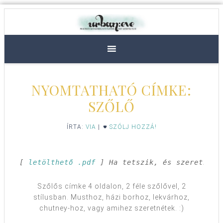
NYOMTATHATÓ CÍMKE:
SZŐLŐ
ÍRTA:
VIA
|
SZÓLJ HOZZÁ!
[ 
letölthető .pdf
 ] Ha tetszik, és szeretnéd 
Szőlős címke 4 oldalon, 2 féle szőlővel, 2
stílusban. Musthoz, házi borhoz, lekvárhoz,
chutney-hoz, vagy amihez szeretnétek. :)