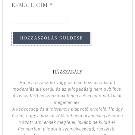
E-MAIL CÍM
*
HÁZSZABÁLY
Ha új hozzászóló vagy, az első hozzászólásod
moderálás alá kerül, és az elfogadásig nem publikus.
A visszatérő hozzászólók bejegyzései automatikusan
megjelennek.
A kedvesség és a tolerancia alapvető errefelé. Ha úgy
érzed, hogy a hozzászólásod nem olyan hangvételben
íródott, ami ennek megfelel, inkább ne küldd el.
Fenntartom a jogot a személyeskedő, rasszista,