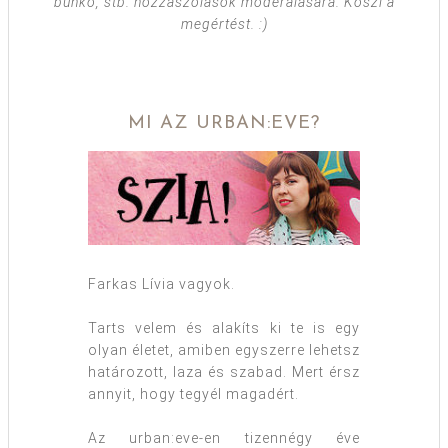
bunkó, stb. hozzászólások moderálására. Köszi a
megértést. :)
MI AZ URBAN:EVE?
Farkas Lívia vagyok.
Tarts velem és alakíts ki te is egy
olyan életet, amiben egyszerre lehetsz
határozott, laza és szabad. Mert érsz
annyit, hogy tegyél magadért.
Az urban:eve-en tizennégy éve