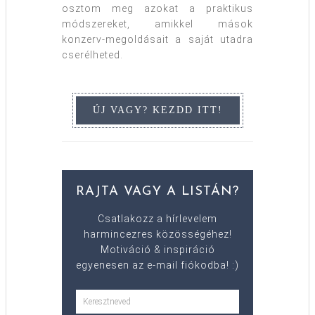
osztom meg azokat a praktikus
módszereket, amikkel mások
konzerv-megoldásait a saját utadra
cserélheted.
RAJTA VAGY A LISTÁN?
Csatlakozz a hírlevelem
harmincezres közösségéhez!
Motiváció & inspiráció
egyenesen az e-mail fiókodba! :)