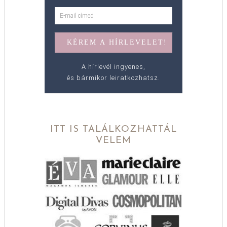
A hírlevél ingyenes,
és bármikor leiratkozhatsz.
ITT IS TALÁLKOZHATTÁL
VELEM