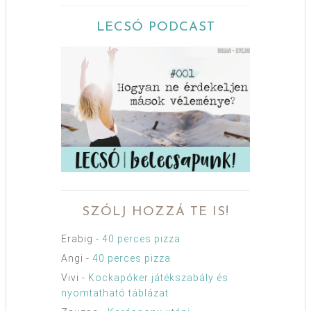
LECSÓ PODCAST
SZÓLJ HOZZÁ TE IS!
Erabig
-
40 perces pizza
Angi
-
40 perces pizza
Vivi
-
Kockapóker játékszabály és
nyomtatható táblázat