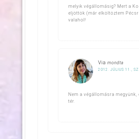
melyik végállomásig? Mert a Ko
eljöttök (már elköltöztem Pécsre
valahol!
Via
mondta
2012. JÚLIUS 11., S
Nem a végállomásra megyünk, cs
tér.