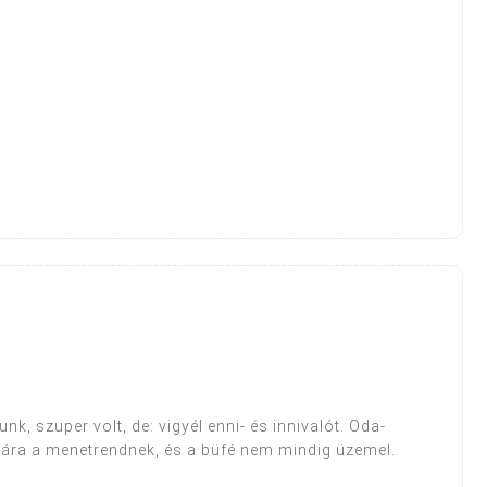
k, szuper volt, de: vigyél enni- és innivalót. Oda-
acára a menetrendnek, és a büfé nem mindig üzemel.