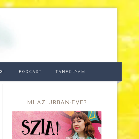
G!
PODCAST
TANFOLYAM
MI AZ URBAN:EVE?