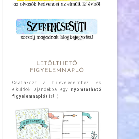
LETÖLTHETŐ
FIGYELEMNAPLÓ
Csatlakozz a hírleveleseimhez, és
elküldök ajándékba egy
nyomtatható
figyelemnaplót
is! :)