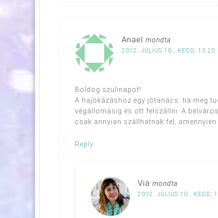
Anael
mondta
2012. JÚLIUS 10., KEDD, 13:25
Boldog szülinapot!
A hajókázáshoz egy jótanács: ha meg tud
végállomásig és ott felszállni. A belvá
csak annyian szállhatnak fel, amennyien l
Reply
Via
mondta
2012. JÚLIUS 10., KEDD, 