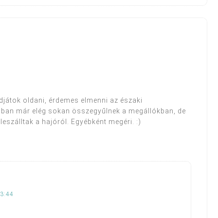
játok oldani, érdemes elmenni az északi
rosban már elég sokan összegyűlnek a megállókban, de
eszálltak a hajóról. Egyébként megéri. :)
13:44