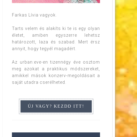
Farkas Lívia vagyok.
Tarts velem és alakíts ki te is egy olyan
életet, amiben egyszerre lehetsz
határozott, laza és szabad. Mert érsz
annyit, hogy tegyél magadért.
Az urban:eve-en tizennégy éve osztom
meg azokat a praktikus módszereket,
amikkel mások konzerv-megoldásait a
saját utadra cserélheted.