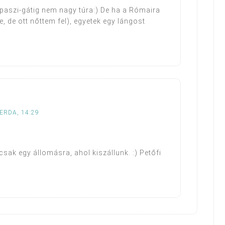
paszi-gátig nem nagy túra:) De ha a Rómaira
, de ott nőttem fel), egyetek egy lángost
ZERDA, 14:29
ak egy állomásra, ahol kiszállunk. :) Petőfi