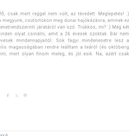
ő, csak mert reggel nem volt, az tévedett. Meglepetés! :)
a
megyünk, csütörtökön meg dunai hajókázásra, aminek ez
rendszerinti járatáról van szó. Trükkös, mi? :) Még két
inden olyat csinálni, amit a 26 évesek szoktak. Bár nem
esek mindennapjaitól. Sok fagyi mindenesetre lesz a
ilis magasságában rendre leálltam a teáról (és októberig
i, mert olyan finom meleg, és jól esik. Na, azért csak
Share
Share
Pin