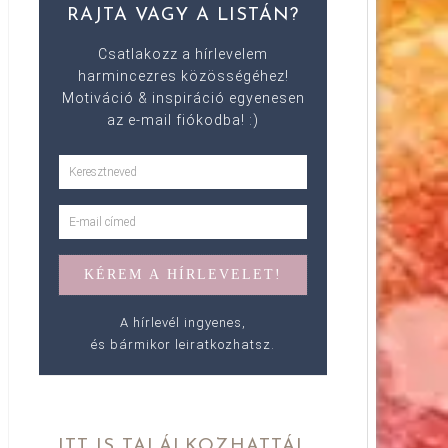
RAJTA VAGY A LISTÁN?
Csatlakozz a hírlevelem
harmincezres közösségéhez!
Motiváció & inspiráció egyenesen
az e-mail fiókodba! :)
A hírlevél ingyenes,
és bármikor leiratkozhatsz.
ITT IS TALÁLKOZHATTÁL