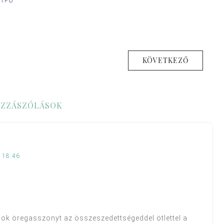
ÉTFŐ
KÖVETKEZŐ
ZZÁSZÓLÁSOK
 18:46
ok öregasszonyt az összeszedettségeddel ötlettel a