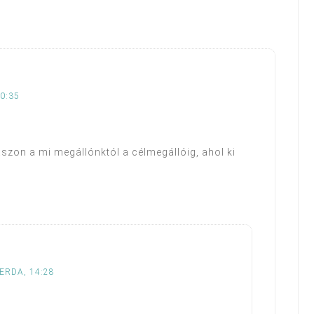
20:35
zon a mi megállónktól a célmegállóig, ahol ki
ZERDA, 14:28