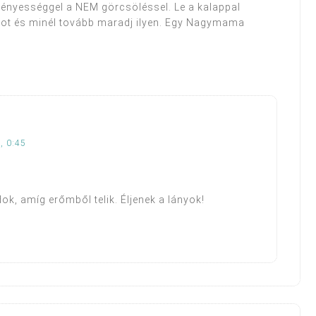
eményességgel a NEM görcsöléssel. Le a kalappal
pot és minél tovább maradj ilyen. Egy Nagymama
, 0:45
 amíg erőmből telik. Éljenek a lányok!