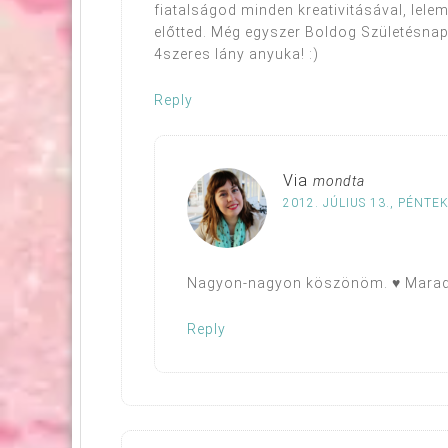
fiatalságod minden kreativitásával, lel
előtted. Még egyszer Boldog Születésna
4szeres lány anyuka! :)
Reply
Via
mondta
2012. JÚLIUS 13., PÉNTEK
Nagyon-nagyon köszönöm. ♥ Maradok,
Reply