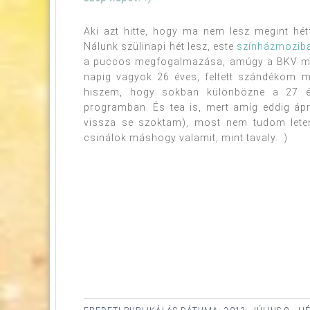
Aki azt hitte, hogy ma nem lesz megint hétf
Nálunk szülinapi hét lesz, este
színházmozib
a puccos megfogalmazása, amúgy a BKV menet
napig vagyok 26 éves, feltett szándékom m
hiszem, hogy sokban különbözne a 27 év
programban. És tea is, mert amíg eddig ápr
vissza se szoktam), most nem tudom letenn
csinálok máshogy valamit, mint tavaly. :)