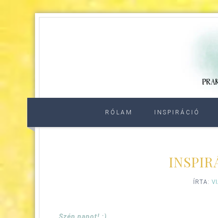
RÓLAM
INSPIRÁCIÓ
INSPIR
ÍRTA:
V
Szép napot! :)