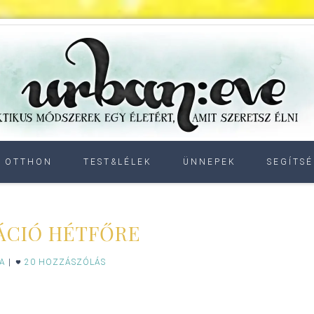
OTTHON
TEST&LÉLEK
ÜNNEPEK
SEGÍTSÉ
ÁCIÓ HÉTFŐRE
IA
|
20 HOZZÁSZÓLÁS