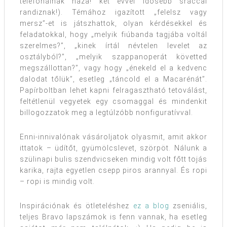
telefonálnak haza! két évvel idősebb sráccal
randiznak!). Témához igazított „felelsz vagy
mersz”-et is játszhattok, olyan kérdésekkel és
feladatokkal, hogy „melyik fiúbanda tagjába voltál
szerelmes?”, „kinek írtál névtelen levelet az
osztályból?”, „melyik szappanoperát követted
megszállottan?”, vagy hogy „énekeld el a kedvenc
dalodat tőlük”, esetleg „táncold el a Macarénát”.
Papírboltban lehet kapni felragasztható tetoválást,
feltétlenül vegyetek egy csomaggal és mindenkit
billogozzatok meg a legtúlzóbb nonfiguratívval.
Enni-innivalónak vásároljatok olyasmit, amit akkor
ittatok – üdítőt, gyümölcslevet, szörpöt. Nálunk a
szülinapi bulis szendvicseken mindig volt főtt tojás
karika, rajta egyetlen csepp piros arannyal. És ropi
– ropi is mindig volt.
Inspirációnak és ötleteléshez
ez a blog
zseniális,
teljes Bravo lapszámok is fenn vannak, ha esetleg