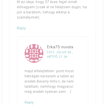
Itt az ideje, hogy 37 éves fejjel ismét
elővegyem (csak el ne felejtsem dugni, ha
jön a barátom, nehogy elkérje a
személyimet).
Reply
Erka75
mondta
2012. JÚLIUS 30.,
HÉTFŐ, 21:34
majd elfelejtettem: pont most
hétvégén kerestem a neten az
eredeti Beverly Hills-t, de nem
találtam, nemhogy magyarul,
még eredeti nyelven sem… :(
Reply