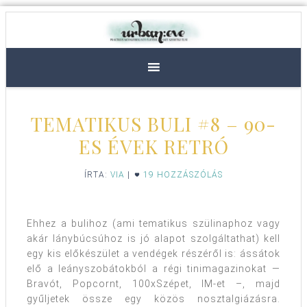
TEMATIKUS BULI #8 – 90-
ES ÉVEK RETRÓ
ÍRTA:
VIA
|
19 HOZZÁSZÓLÁS
Ehhez a bulihoz (ami tematikus szülinaphoz vagy
akár lánybúcsúhoz is jó alapot szolgáltathat) kell
egy kis előkészület a vendégek részéről is: ássátok
elő a leányszobátokból a régi tinimagazinokat —
Bravót, Popcornt, 100xSzépet, IM-et –, majd
gyűljetek össze egy közös nosztalgiázásra.