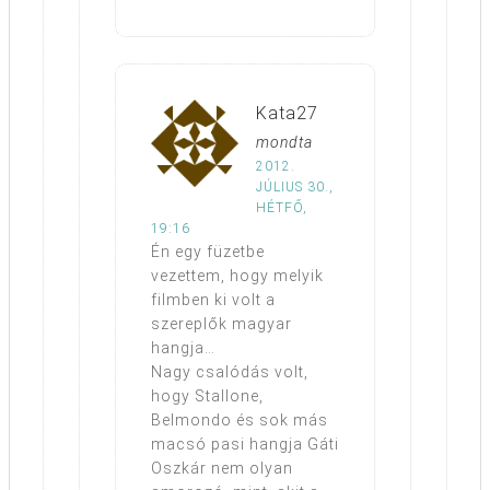
Kata27
mondta
2012.
JÚLIUS 30.,
HÉTFŐ,
19:16
Én egy füzetbe
vezettem, hogy melyik
filmben ki volt a
szereplők magyar
hangja…
Nagy csalódás volt,
hogy Stallone,
Belmondo és sok más
macsó pasi hangja Gáti
Oszkár nem olyan