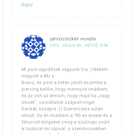
Reply
jarvococker
mondta
2012. JÚLIUS 30., HÉTFŐ, 0:08
Mi pont egyidősek vagyunk Via :) Nekem
megvolt a MJ-s
Bravo, és pont a héten jutott eszembe a
piercing belőle, hogy mennyire imádtam,
és az volt az álmom, hogy majd ha „nagy
leszek”, csináltatok szájpiercinget.
Karikát, középre :)) Szerencsére aztán
elmúlt. De én imádtam a ’90-es éveket és a
felsorolt dolgokat (meg a szülinapi zsúrt
a tojással és ropival, a szendvicsekben