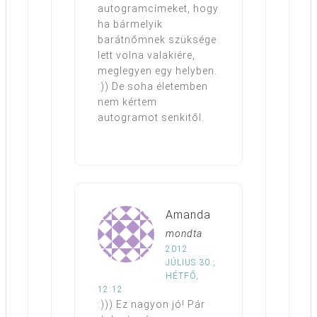
autogramcímeket, hogy
ha bármelyik
barátnőmnek szüksége
lett volna valakiére,
meglegyen egy helyben.
:)) De soha életemben
nem kértem
autogramot senkitől.
Amanda
mondta
2012.
JÚLIUS 30.,
HÉTFŐ,
12:12
:))) Ez nagyon jó! Pár