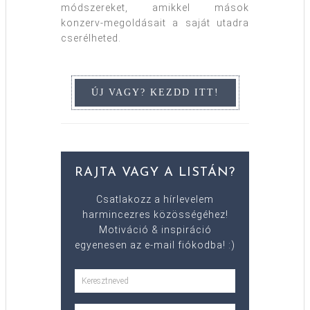
módszereket, amikkel mások
konzerv-megoldásait a saját utadra
cserélheted.
RAJTA VAGY A LISTÁN?
Csatlakozz a hírlevelem
harmincezres közösségéhez!
Motiváció & inspiráció
egyenesen az e-mail fiókodba! :)