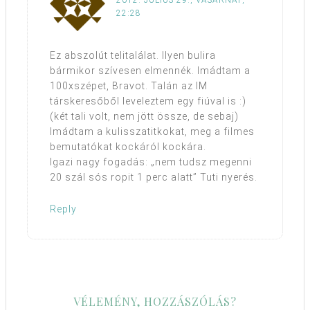
2012. JÚLIUS 29., VASÁRNAP,
22:28
Ez abszolút telitalálat. Ilyen bulira
bármikor szívesen elmennék. Imádtam a
100xszépet, Bravot. Talán az IM
társkeresőből leveleztem egy fiúval is :)
(két tali volt, nem jött össze, de sebaj)
Imádtam a kulisszatitkokat, meg a filmes
bemutatókat kockáról kockára.
Igazi nagy fogadás: „nem tudsz megenni
20 szál sós ropit 1 perc alatt” Tuti nyerés.
Reply
VÉLEMÉNY, HOZZÁSZÓLÁS?