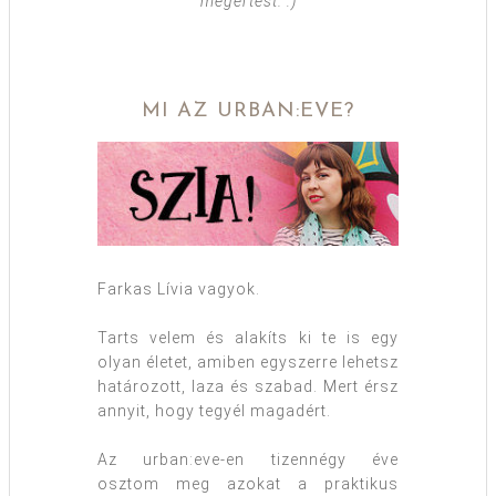
megértést. :)
MI AZ URBAN:EVE?
Farkas Lívia vagyok.
Tarts velem és alakíts ki te is egy
olyan életet, amiben egyszerre lehetsz
határozott, laza és szabad. Mert érsz
annyit, hogy tegyél magadért.
Az urban:eve-en tizennégy éve
osztom meg azokat a praktikus