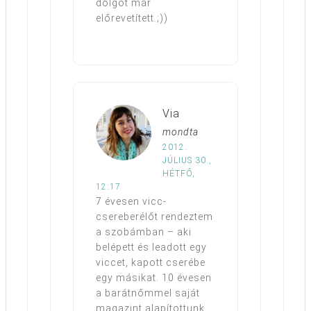
dolgot már
előrevetített.;))
Via
mondta
2012.
JÚLIUS 30.,
HÉTFŐ,
12:17
7 évesen vicc-
csereberélőt rendeztem
a szobámban – aki
belépett és leadott egy
viccet, kapott cserébe
egy másikat. 10 évesen
a barátnőmmel saját
magazint alapítottunk,