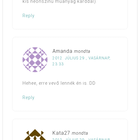
kis neonszínű műanyag karddal).
Reply
Amanda
mondta
2012. JÚLIUS 29., VASÁRNAP,
23:33
Hehee, erre vevő lennék én is.:DD
Reply
Kata27
mondta