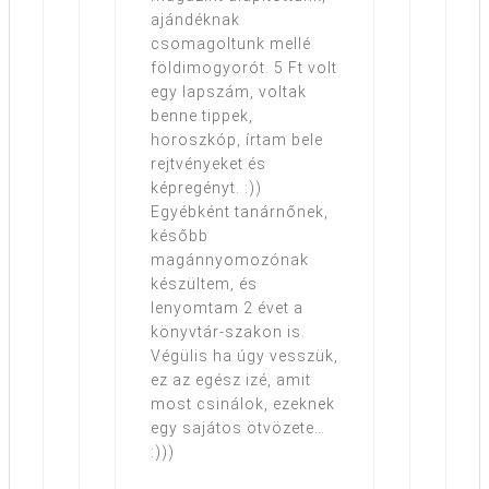
ajándéknak
csomagoltunk mellé
földimogyorót. 5 Ft volt
egy lapszám, voltak
benne tippek,
horoszkóp, írtam bele
rejtvényeket és
képregényt. :))
Egyébként tanárnőnek,
később
magánnyomozónak
készültem, és
lenyomtam 2 évet a
könyvtár-szakon is.
Végülis ha úgy vesszük,
ez az egész izé, amit
most csinálok, ezeknek
egy sajátos ötvözete…
:)))