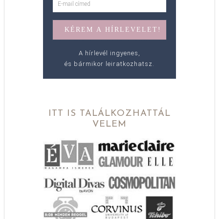
A hírlevél ingyenes,
és bármikor leiratkozhatsz.
ITT IS TALÁLKOZHATTÁL
VELEM