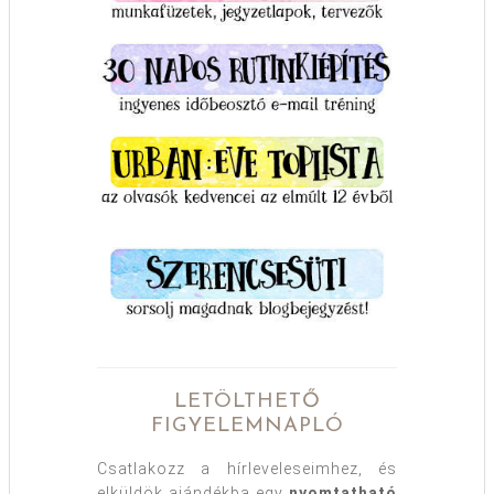
LETÖLTHETŐ
FIGYELEMNAPLÓ
Csatlakozz a hírleveleseimhez, és
elküldök ajándékba egy
nyomtatható