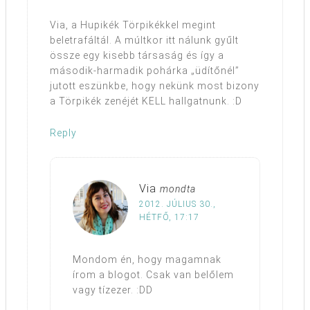
Via, a Hupikék Törpikékkel megint
beletrafáltál. A múltkor itt nálunk gyűlt
össze egy kisebb társaság és így a
második-harmadik pohárka „üdítőnél”
jutott eszünkbe, hogy nekünk most bizony
a Törpikék zenéjét KELL hallgatnunk. :D
Reply
Via
mondta
2012. JÚLIUS 30.,
HÉTFŐ, 17:17
Mondom én, hogy magamnak
írom a blogot. Csak van belőlem
vagy tízezer. :DD