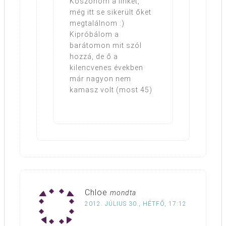
Köszönöm a linket,
még itt se sikerült őket
megtalálnom :)
Kipróbálom a
barátomon mit szól
hozzá, de ő a
kilencvenes években
már nagyon nem
kamasz volt (most 45)
Chloe
mondta
2012. JÚLIUS 30., HÉTFŐ, 17:12