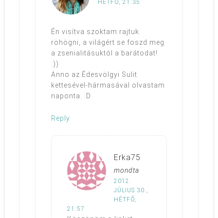
HÉTFŐ, 21:35
Én visítva szoktam rajtuk
röhögni, a világért se foszd meg
a zsenialitásuktól a barátodat!
:))
Anno az Édesvölgyi Sulit
kettesével-hármasával olvastam
naponta. :D
Reply
Erka75
mondta
2012.
JÚLIUS 30.,
HÉTFŐ,
21:57