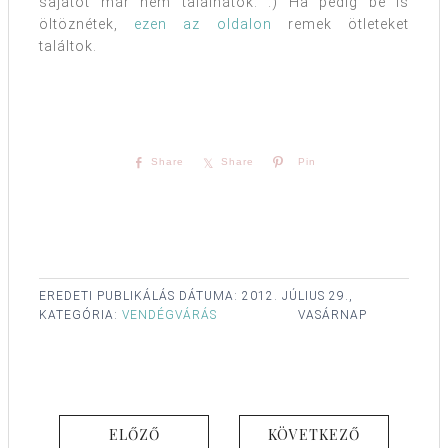
sajátot már nem találnátok. :) Ha pedig be is
öltöznétek,
ezen az oldalon
remek ötleteket
találtok.
Share
Share
Pin
EREDETI PUBLIKÁLÁS DÁTUMA:
2012. JÚLIUS 29.,
KATEGÓRIA:
VENDÉGVÁRÁS
VASÁRNAP
ELŐZŐ
KÖVETKEZŐ