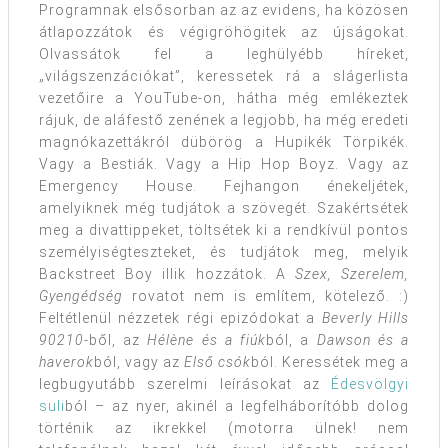
Programnak elsősorban az az evidens, ha közösen
átlapozzátok és végigröhögitek az újságokat.
Olvassátok fel a leghülyébb híreket,
„világszenzációkat”, keressetek rá a slágerlista
vezetőire a YouTube-on, hátha még emlékeztek
rájuk, de aláfestő zenének a legjobb, ha még eredeti
magnókazettákról dübörög a Hupikék Törpikék.
Vagy a Bestiák. Vagy a Hip Hop Boyz. Vagy az
Emergency House. Fejhangon énekeljétek,
amelyiknek még tudjátok a szövegét. Szakértsétek
meg a divattippeket, töltsétek ki a rendkívül pontos
személyiségteszteket, és tudjátok meg, melyik
Backstreet Boy illik hozzátok. A
Szex, Szerelem,
Gyengédség
rovatot nem is említem, kötelező. :)
Feltétlenül nézzetek régi epizódokat a
Beverly Hills
90210
-ből, az
Hélène és a fiúk
ból, a
Dawson és a
haverok
ból, vagy az
Első csók
ból. Keressétek meg a
legbugyutább szerelmi leírásokat az
Édesvölgyi
suli
ból – az nyer, akinél a legfelháborítóbb dolog
történik az ikrekkel (motorra ülnek! nem