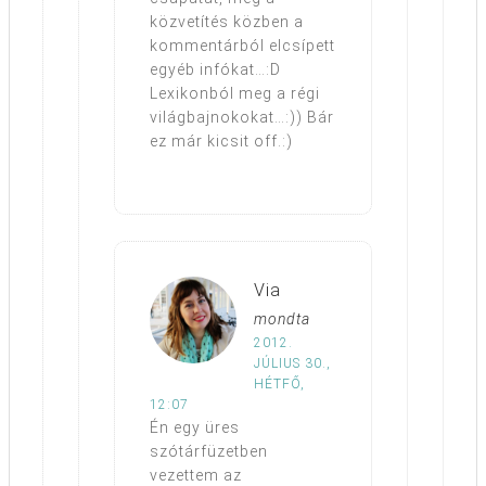
közvetítés közben a
kommentárból elcsípett
egyéb infókat…:D
Lexikonból meg a régi
világbajnokokat…:)) Bár
ez már kicsit off.:)
Via
mondta
2012.
JÚLIUS 30.,
HÉTFŐ,
12:07
Én egy üres
szótárfüzetben
vezettem az