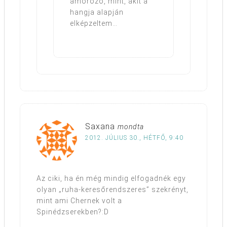
amorozó, mint, akit a
hangja alapján
elképzeltem…
Saxana
mondta
2012. JÚLIUS 30., HÉTFŐ, 9:40
Az ciki, ha én még mindig elfogadnék egy
olyan „ruha-keresőrendszeres” szekrényt,
mint ami Chernek volt a
Spinédzserekben?:D