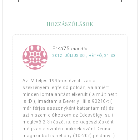
HOZZÁSZÓLÁSOK
Erka75
mondta
2012. JÚLIUS 30., HÉTFŐ, 21:33
Az IM teljes 1995-ös éve itt van a
szekrényem legfelső polcán, valamiért
minden lomtalanítást elkerült ( a múlt hetit
is :D ), imádtam a Beverly Hills 90210-t (
már férjes asszonyként kattantam rá) és
azt hiszem előkotrom az Édesvölgyi suli
meglévő 2-3 részét is, de kiegészítésként
még van a szintén tiniknek szánt Denise
magazinból is néhány (10-20?) példány :)