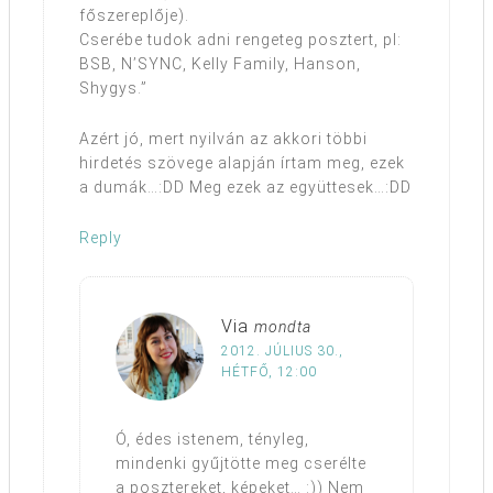
főszereplője).
Cserébe tudok adni rengeteg posztert, pl:
BSB, N’SYNC, Kelly Family, Hanson,
Shygys.”
Azért jó, mert nyilván az akkori többi
hirdetés szövege alapján írtam meg, ezek
a dumák…:DD Meg ezek az együttesek…:DD
Reply
Via
mondta
2012. JÚLIUS 30.,
HÉTFŐ, 12:00
Ó, édes istenem, tényleg,
mindenki gyűjtötte meg cserélte
a posztereket, képeket… :)) Nem