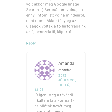
volt akkor még Google Image
Search. :) Berosáltam volna, ha
ennyi infóm lett volna mindenről,
mint most. Akkor tényleg az
újságok voltak a fő hírforrásaink
az új lemezekről, klipekről.
Reply
Amanda
mondta
2012.
JÚLIUS 30.,
HÉTFŐ,
12:06
:D Igen. Meg a tévéből
irkáltam ki a Forma 1-
es pilóták nevét meg
csapatát, meg a