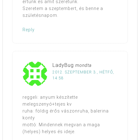
értünk és amit szeretünk.
Szeretem a szeptembert, és benne a
születésnapom.
Reply
LadyBug
mondta
2012. SZEPTEMBER 3., HÉTFŐ,
14:58
reggeli: anyum készítette
melegszenyó+tejes kv
ruha: földig érős vászonruha, balerina
konty
mottó: Mindennek megvan a maga
(helyes) helyes és ideje.