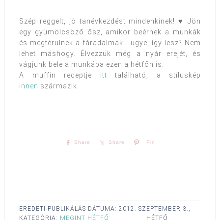
Szép reggelt, jó tanévkezdést mindenkinek! ♥ Jön
egy gyümölcsöző ősz, amikor beérnek a munkák
és megtérülnek a fáradalmak… ugye, így lesz? Nem
lehet máshogy. Élvezzük még a nyár erejét, és
vágjunk bele a munkába ezen a hétfőn is.
A muffin receptje
itt
található, a stíluskép
innen
származik.
Share
Share
Pin
EREDETI PUBLIKÁLÁS DÁTUMA:
2012. SZEPTEMBER 3.,
KATEGÓRIA:
MEGINT HÉTFŐ
HÉTFŐ