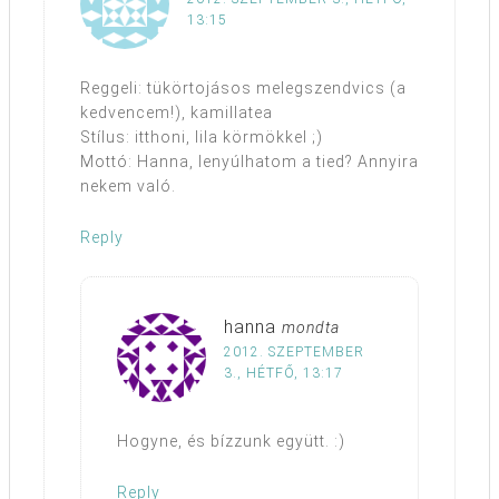
13:15
Reggeli: tükörtojásos melegszendvics (a
kedvencem!), kamillatea
Stílus: itthoni, lila körmökkel ;)
Mottó: Hanna, lenyúlhatom a tied? Annyira
nekem való.
Reply
hanna
mondta
2012. SZEPTEMBER
3., HÉTFŐ, 13:17
Hogyne, és bízzunk együtt. :)
Reply