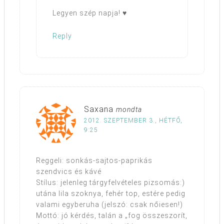
Legyen szép napja! ♥
Reply
Saxana
mondta
2012. SZEPTEMBER 3., HÉTFŐ,
9:25
Reggeli: sonkás-sajtos-paprikás
szendvics és kávé
Stílus: jelenleg tárgyfelvételes pizsomás:)
utána lila szoknya, fehér top, estére pedig
valami egyberuha (jelszó: csak nőiesen!)
Mottó: jó kérdés, talán a „fog összeszorít,