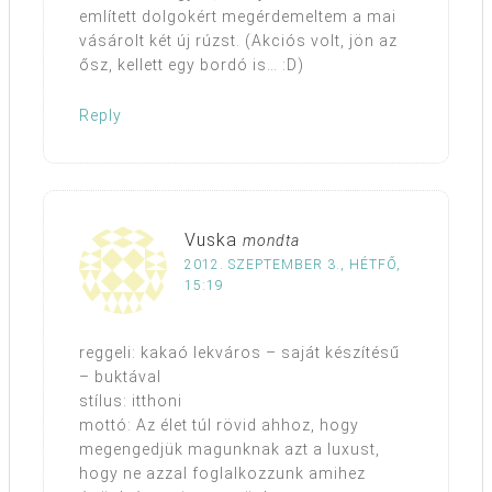
említett dolgokért megérdemeltem a mai
vásárolt két új rúzst. (Akciós volt, jön az
ősz, kellett egy bordó is… :D)
Reply
Vuska
mondta
2012. SZEPTEMBER 3., HÉTFŐ,
15:19
reggeli: kakaó lekváros – saját készítésű
– buktával
stílus: itthoni
mottó: Az élet túl rövid ahhoz, hogy
megengedjük magunknak azt a luxust,
hogy ne azzal foglalkozzunk amihez