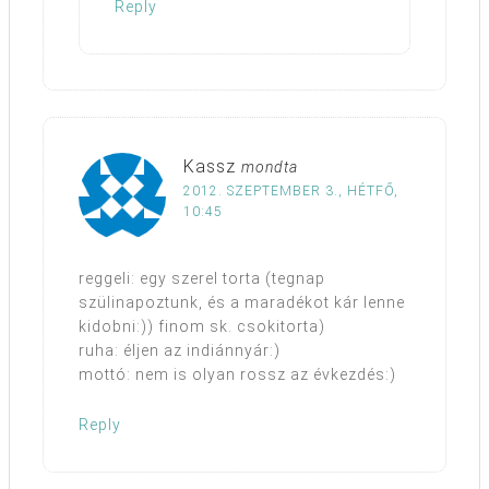
Reply
Kassz
mondta
2012. SZEPTEMBER 3., HÉTFŐ,
10:45
reggeli: egy szerel torta (tegnap
szülinapoztunk, és a maradékot kár lenne
kidobni:)) finom sk. csokitorta)
ruha: éljen az indiánnyár:)
mottó: nem is olyan rossz az évkezdés:)
Reply