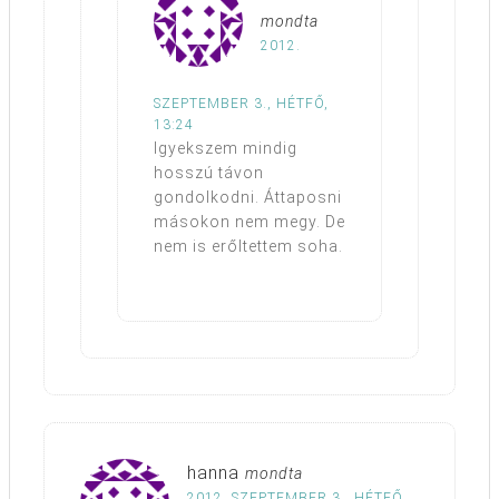
mondta
2012.
SZEPTEMBER 3., HÉTFŐ,
13:24
Igyekszem mindig
hosszú távon
gondolkodni. Áttaposni
másokon nem megy. De
nem is erőltettem soha.
hanna
mondta
2012. SZEPTEMBER 3., HÉTFŐ,