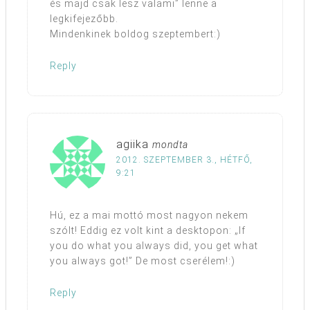
és majd csak lesz valami” lenne a
legkifejezőbb.
Mindenkinek boldog szeptembert:)
Reply
agiika
mondta
2012. SZEPTEMBER 3., HÉTFŐ,
9:21
Hú, ez a mai mottó most nagyon nekem
szólt! Eddig ez volt kint a desktopon: „If
you do what you always did, you get what
you always got!” De most cserélem!:)
Reply