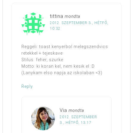
tittina
mondta
2012. SZEPTEMBER 3., HÉTFŐ,
10:32
Reggeli: toast kenyerbol melegszendvics
retekkel + tejeskave
Stilus: feher, szurke
Motto: ki koran kel, nem kesik el :D
(Lanykam elso napja az iskolaban <3)
Reply
Via
mondta
2012. SZEPTEMBER
3., HÉTFŐ, 13:17