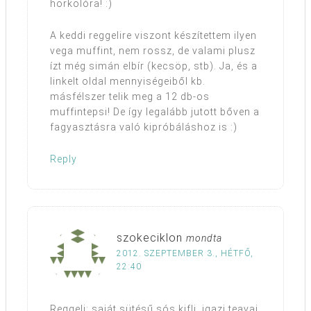
horkolóra! :)
A keddi reggelire viszont készítettem ilyen
vega muffint, nem rossz, de valami plusz
ízt még simán elbír (kecsöp, stb). Ja, és a
linkelt oldal mennyiségeiből kb.
másfélszer telik meg a 12 db-os
muffintepsi! De így legalább jutott bőven a
fagyasztásra való kipróbáláshoz is :)
Reply
szokeciklon
mondta
2012. SZEPTEMBER 3., HÉTFŐ,
22:40
Reggeli: saját sütésű sós kifli, igazi teavaj