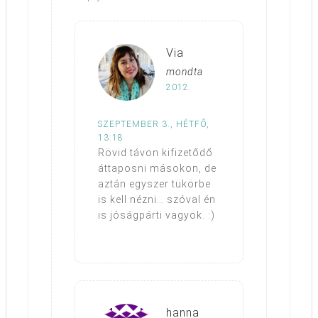
Via
mondta
2012.
SZEPTEMBER 3., HÉTFŐ,
13:18
Rövid távon kifizetődő
áttaposni másokon, de
aztán egyszer tükörbe
is kell nézni… szóval én
is jóságpárti vagyok. :)
hanna