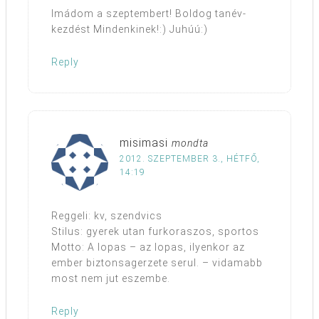
Imádom a szeptembert! Boldog tanév-
kezdést Mindenkinek!:) Juhúú:)
Reply
misimasi
mondta
2012. SZEPTEMBER 3., HÉTFŐ,
14:19
Reggeli: kv, szendvics
Stilus: gyerek utan furkoraszos, sportos
Motto: A lopas – az lopas, ilyenkor az
ember biztonsagerzete serul. – vidamabb
most nem jut eszembe.
Reply