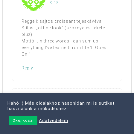
9:12
Reggeli: sajtos croissant tejeskávéval
Stílus: „office look” (szoknya és fekete
blúz)
Mottó: „In three words I can sum up
everything I’ve learned from life:’It Goes
On!”
Reply
Filippino
mondta
Hahó :) Más oldalakhoz hasonlóan mi is sütiket
használunk a működéshez.
2012. SZEPTEMBER 3., HÉTFŐ,
8:51
Adatvédelem
Oké, köszi
Reggeli: Egyelőre kávé, aztán