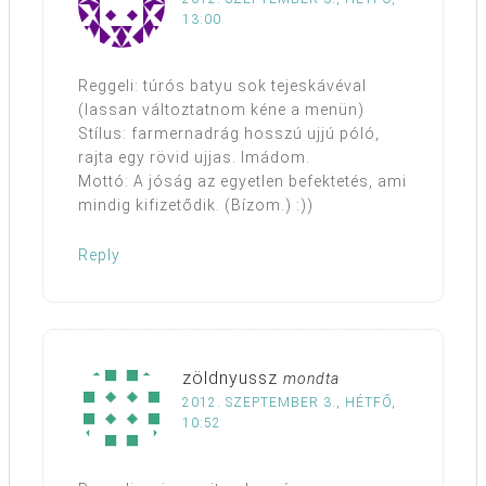
13:00
Reggeli: túrós batyu sok tejeskávéval
(lassan változtatnom kéne a menün)
Stílus: farmernadrág hosszú ujjú póló,
rajta egy rövid ujjas. Imádom.
Mottó: A jóság az egyetlen befektetés, ami
mindig kifizetődik. (Bízom.) :))
Reply
zöldnyussz
mondta
2012. SZEPTEMBER 3., HÉTFŐ,
10:52