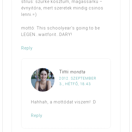
stílus: szürke kosztüm, magassarkú –
évnyitóra, mert szeretek mindig csinos
lenni.=)
mottó: This schoolyear’s going to be
LEGEN…waitforit…DARY!
Reply
Timi
mondta
2012. SZEPTEMBER
3., HÉTFŐ, 18:43
Hahhah, a mottódat viszem! :D
Reply