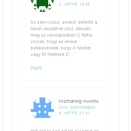
3., HÉTFŐ, 14:05
Az sem rossz, amikor délelőtt a
tanári asztalnál ülsz, délután
meg az iskolapadban:)) Néha
vicces, hogy az ember
belekeveredik, hogy ő feleltet
vagy őt feleltetik:D
Reply
rozmaring
mondta
2012. SZEPTEMBER
3., HÉTFŐ, 21:51
Hát akkor sok sikert, türelmet és