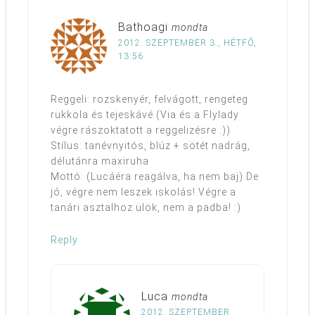
Bathoagi
mondta
2012. SZEPTEMBER 3., HÉTFŐ,
13:56
Reggeli: rozskenyér, felvágott, rengeteg
rukkola és tejeskávé (Via és a Flylady
végre rászoktatott a reggelizésre :))
Stílus: tanévnyitós, blúz + sötét nadrág,
délutánra maxiruha
Mottó: (Lucáéra reagálva, ha nem baj) De
jó, végre nem leszek iskolás! Végre a
tanári asztalhoz ülök, nem a padba! :)
Reply
Luca
mondta
2012. SZEPTEMBER