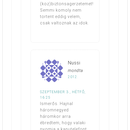
(koz)biztonsagerzetemet!
Semmi komoly nem
tortent eddig velem,
csak valtoznak az idok.
Nussi
mondta
2012.
SZEPTEMBER 3., HÉTFŐ,
16:25
Ismerős. Hajnal
háromnegyed
háromkor arra
ébredtem, hogy valaki
nyomja a kaputelefont,