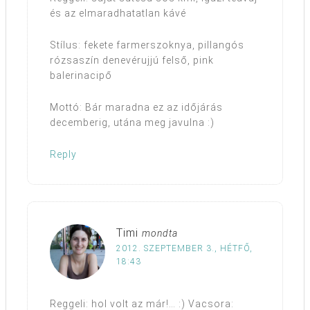
és az elmaradhatatlan kávé
Stílus: fekete farmerszoknya, pillangós
rózsaszín denevérujjú felső, pink
balerinacipő
Mottó: Bár maradna ez az időjárás
decemberig, utána meg javulna :)
Reply
Timi
mondta
2012. SZEPTEMBER 3., HÉTFŐ,
18:43
Reggeli: hol volt az már!… :) Vacsora: