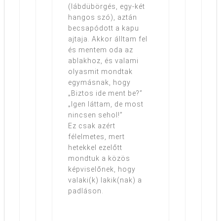
(lábdübörgés, egy-két
hangos szó), aztán
becsapódott a kapu
ajtaja. Akkor álltam fel
és mentem oda az
ablakhoz, és valami
olyasmit mondtak
egymásnak, hogy
„Biztos ide ment be?”
„Igen láttam, de most
nincsen sehol!”
Ez csak azért
félelmetes, mert
hetekkel ezelőtt
mondtuk a közös
képviselőnek, hogy
valaki(k) lakik(nak) a
padláson.