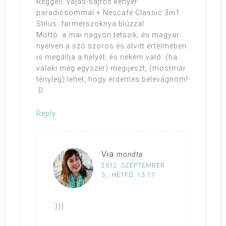
Reggeli: vajas-sajtos kenyér
paradicsommal + Nescafé Classic 3in1
Stílus: farmerszoknya blúzzal
Mottó: a mai nagyon tetszik, és magyar
nyelven a szó szoros és átvitt értelmében
is megállja a helyét, és nekem való: (ha
valaki még egyszer) megijeszt, (mostmár
tényleg) lehet, hogy érdemes belevágnom!
:D
Reply
Via
mondta
2012. SZEPTEMBER
3., HÉTFŐ, 13:17
:)))