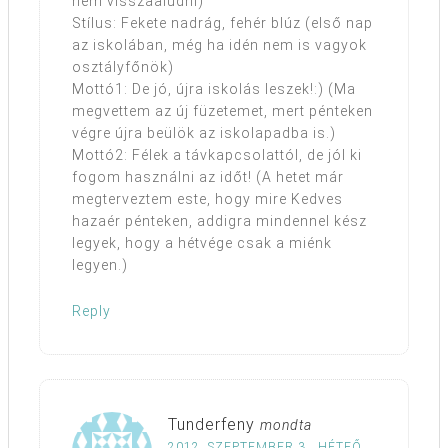
nem visszaaludni)
Stílus: Fekete nadrág, fehér blúz (első nap
az iskolában, még ha idén nem is vagyok
osztályfőnök)
Mottó1: De jó, újra iskolás leszek!:) (Ma
megvettem az új füzetemet, mert pénteken
végre újra beülök az iskolapadba is.)
Mottó2: Félek a távkapcsolattól, de jól ki
fogom használni az időt! (A hetet már
megterveztem este, hogy mire Kedves
hazaér pénteken, addigra mindennel kész
legyek, hogy a hétvége csak a miénk
legyen.)
Reply
Tunderfeny
mondta
2012. SZEPTEMBER 3., HÉTFŐ,