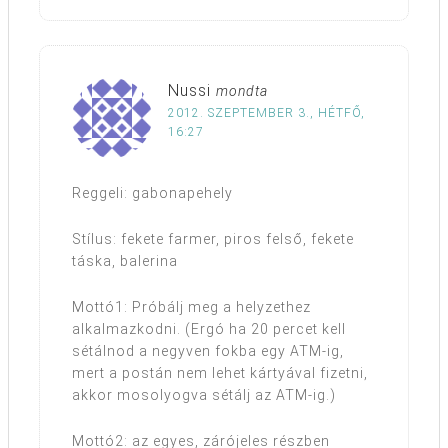
Nussi
mondta
2012. SZEPTEMBER 3., HÉTFŐ,
16:27
Reggeli: gabonapehely
Stílus: fekete farmer, piros felső, fekete
táska, balerina
Mottó1: Próbálj meg a helyzethez
alkalmazkodni. (Ergó ha 20 percet kell
sétálnod a negyven fokba egy ATM-ig,
mert a postán nem lehet kártyával fizetni,
akkor mosolyogva sétálj az ATM-ig.)
Mottó2: az egyes, zárójeles részben