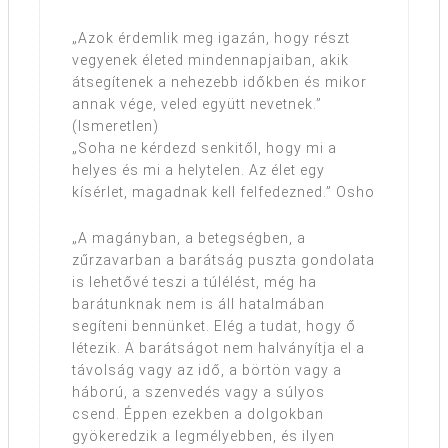
„Azok érdemlik meg igazán, hogy részt
vegyenek életed mindennapjaiban, akik
átsegítenek a nehezebb időkben és mikor
annak vége, veled együtt nevetnek.”
(Ismeretlen)
„Soha ne kérdezd senkitől, hogy mi a
helyes és mi a helytelen. Az élet egy
kísérlet, magadnak kell felfedezned.” Osho
„A magányban, a betegségben, a
zűrzavarban a barátság puszta gondolata
is lehetővé teszi a túlélést, még ha
barátunknak nem is áll hatalmában
segíteni bennünket. Elég a tudat, hogy ő
létezik. A barátságot nem halványítja el a
távolság vagy az idő, a börtön vagy a
háború, a szenvedés vagy a súlyos
csend. Éppen ezekben a dolgokban
gyökeredzik a legmélyebben, és ilyen