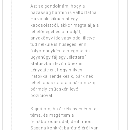
Azt se gondolnám, hogy a
házasság bármin is változtatna.
Ha valaki kikacsint egy
kapcsolatból, akkor megtalálja a
lehetőségét és a módját,
anyakönyv ide vagy oda, illetve
tud nélküle is hűséges lenni,
folyományként a megcsalás
ugyanúgy fáj egy „élettárs”
státuszban levő nőnek is.
Lényegtelen, hogy milyen
iratokkal rendelkezik, bárkinek
lehet tapasztalata a háromszög
bármely csücskén levő
pozicióval.
Sajnálom, ha érzékenyen érint a
téma, és megértem a
felháborodásodat, de itt most
Saxana konkrét barátnőjéről van