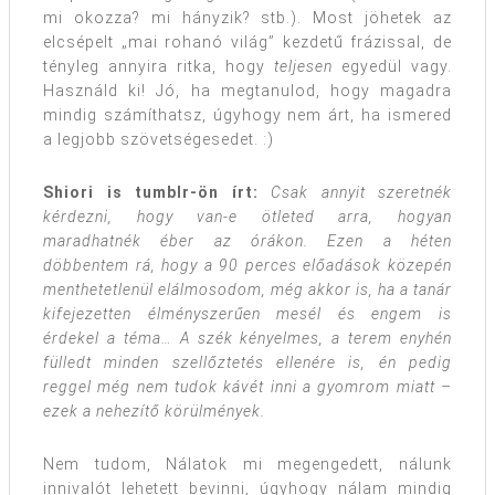
mi okozza? mi hányzik? stb.). Most jöhetek az
elcsépelt „mai rohanó világ” kezdetű frázissal, de
tényleg annyira ritka, hogy
teljesen
egyedül vagy.
Használd ki! Jó, ha megtanulod, hogy magadra
mindig számíthatsz, úgyhogy nem árt, ha ismered
a legjobb szövetségesedet. :)
Shiori is tumblr-ön írt:
Csak annyit szeretnék
kérdezni, hogy van-e ötleted arra, hogyan
maradhatnék éber az órákon. Ezen a héten
döbbentem rá, hogy a 90 perces előadások közepén
menthetetlenül elálmosodom, még akkor is, ha a tanár
kifejezetten élményszerűen mesél és engem is
érdekel a téma… A szék kényelmes, a terem enyhén
fülledt minden szellőztetés ellenére is, én pedig
reggel még nem tudok kávét inni a gyomrom miatt –
ezek a nehezítő körülmények.
Nem tudom, Nálatok mi megengedett, nálunk
innivalót lehetett bevinni, úgyhogy nálam mindig