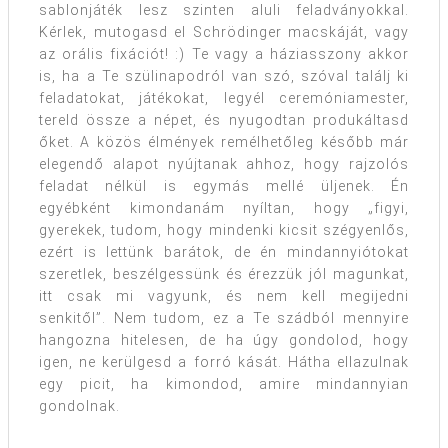
sablonjáték lesz szinten aluli feladványokkal.
Kérlek, mutogasd el Schrödinger macskáját, vagy
az orális fixációt! :) Te vagy a háziasszony akkor
is, ha a Te szülinapodról van szó, szóval találj ki
feladatokat, játékokat, legyél ceremóniamester,
tereld össze a népet, és nyugodtan produkáltasd
őket. A közös élmények remélhetőleg később már
elegendő alapot nyújtanak ahhoz, hogy rajzolós
feladat nélkül is egymás mellé üljenek. Én
egyébként kimondanám nyíltan, hogy „figyi,
gyerekek, tudom, hogy mindenki kicsit szégyenlős,
ezért is lettünk barátok, de én mindannyiótokat
szeretlek, beszélgessünk és érezzük jól magunkat,
itt csak mi vagyunk, és nem kell megijedni
senkitől”. Nem tudom, ez a Te szádból mennyire
hangozna hitelesen, de ha úgy gondolod, hogy
igen, ne kerülgesd a forró kását. Hátha ellazulnak
egy picit, ha kimondod, amire mindannyian
gondolnak.