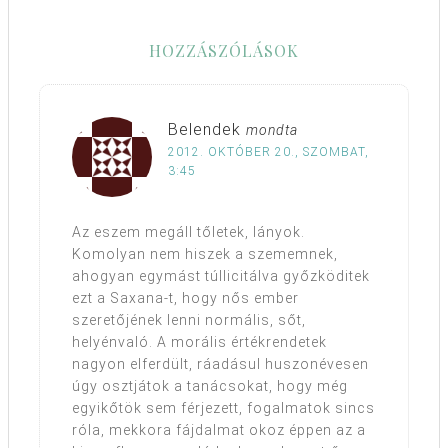
HOZZÁSZÓLÁSOK
Belendek
mondta
2012. OKTÓBER 20., SZOMBAT,
3:45
Az eszem megáll tőletek, lányok.
Komolyan nem hiszek a szememnek,
ahogyan egymást túllicitálva győzköditek
ezt a Saxana-t, hogy nős ember
szeretőjének lenni normális, sőt,
helyénvaló. A morális értékrendetek
nagyon elferdült, ráadásul huszonévesen
úgy osztjátok a tanácsokat, hogy még
egyikőtök sem férjezett, fogalmatok sincs
róla, mekkora fájdalmat okoz éppen az a