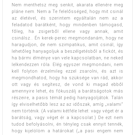
Nem menthetsz meg senkit, akarata ellenére meg
pláne nem. Nem a Te felelősséged, hogy mit csinál
az életével, és szerintem egyáltalán nem az a
feladatod barátként, hogy mindenben támogasd,
főleg, ha zsigerből ellene vagy annak, amit
csinálsz… Én kerek-perec megmondanám, hogy ne
haragudjon, de nem szimpatikus, amit csinál, így
lehetőleg hanyagoljuk a beszélgetésből a fickót, és
ha bármi élménye van vele kapcsolatban, ne neked
lelkendezzen róla. Elég egyszer megmondani, nem
kell folyton érzelmileg ezzel zsarolni, és azt is
megmondhatod, hogy ha szüksége van rád, akkor
ott vagy és segítesz, de vond ki magad ebből
amennyire lehet, és fókuszálj a barátságotok más
részeire, a pasis témát pedig hanyagoljátok. Talán
így elviselhetőbb lesz az az időszak, amíg „valami”
nem történik. (A valami kétféle lehet: vagy véget ér a
barátság, vagy véget ér a kapcsolat.) De ezt nem
tudod befolyásolni, én tényleg csak ennyit tennék,
hogy kijelölöm a határokat („a pasi engem nem