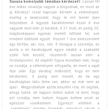
Saxana komolyabb témában kérdezett:
Lassan fél
éve lelkes olvasója vagyok a blogodnak, és most az
új Kérdezz! rovat kapcsán kérném a véleményed,
esetleg a tanácsodat, hogy te mit tennél ilyen
helyzetben. A legjobb barátnőmmel közel 8 éve
vagyunk testi-lelki jó barátok, ő 21 múlt, én pedig 20,
tulajdonképpen egymás mellett nőttünk fel, sok
mindent túléltünk együtt. Viszont 1 éve beleszeretett
egy férfibe, aki, nos, nős. 9 hónapja a szeretője, és
azóta a mi barátságunk egyre inkább a szakadék
széle felé közelít, részemről lassan eléri a
fordulópontot. Az elejétől fogva mondtam neki, hogy
ne csinálja, a véleményem elfogadta, de ment a saját
feje után. Egy darabig működött, hogy én nem
kérdeztem, ő pedig nem mesélt, de ha egy
barátságban tabu téma van, akkor az már nem az
igazi… Megpróbálunk azóta beszélni róla, én segítek,
ahogy tudok, de nagyon dühös tudok rá lenni, hogy
ezt csinálja, nem tudom, hogyan kellene ezzel az
egésszel viselkednem. Egyrészt elítélem a
„szeretőség” minden formáját, másrészt vérzik a