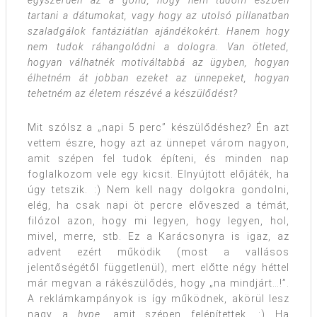
egyszerűen az a gond, hogy nem tudom észben
tartani a dátumokat, vagy hogy az utolsó pillanatban
szaladgálok fantáziátlan ajándékokért. Hanem hogy
nem tudok ráhangolódni a dologra. Van ötleted,
hogyan válhatnék motiváltabbá az ügyben, hogyan
élhetném át jobban ezeket az ünnepeket, hogyan
tehetném az életem részévé a készülődést?
Mit szólsz a „napi 5 perc” készülődéshez? Én azt
vettem észre, hogy azt az ünnepet várom nagyon,
amit szépen fel tudok építeni, és minden nap
foglalkozom vele egy kicsit. Elnyújtott előjáték, ha
úgy tetszik. :) Nem kell nagy dolgokra gondolni,
elég, ha csak napi öt percre előveszed a témát,
filózol azon, hogy mi legyen, hogy legyen, hol,
mivel, merre, stb. Ez a Karácsonyra is igaz, az
advent ezért működik (most a vallásos
jelentőségétől függetlenül), mert előtte négy héttel
már megvan a rákészülődés, hogy „na mindjárt…!”.
A reklámkampányok is így működnek, akörül lesz
nagy a
hype
, amit szépen felépítettek. :) Ha