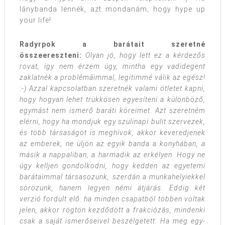
lánybanda lennék, azt mondanám, hogy hype up
your life!
Radyrpok a barátait szeretné
összeereszteni:
Olyan jó, hogy lett ez a kérdezős
rovat, így nem érzem úgy, mintha egy vadidegent
zaklatnék a problémáimmal, legitimmé válik az egész!
:-) Azzal kapcsolatban szeretnék valami ötletet kapni,
hogy hogyan lehet trükkösen egyesíteni a különböző,
egymást nem ismerő baráti köreimet. Azt szeretném
elérni, hogy ha mondjuk egy szülinapi bulit szervezek,
és több társaságot is meghívok, akkor keveredjenek
az emberek, ne üljön az egyik banda a konyhában, a
másik a nappaliban, a harmadik az erkélyen. Hogy ne
úgy kelljen gondolkodni, hogy kedden az egyetemi
barátaimmal társasozunk, szerdán a munkahelyiekkel
sörözünk, hanem legyen némi átjárás. Eddig két
verzió fordult elő: ha minden csapatból többen voltak
jelen, akkor rögtön kezdődött a frakciózás, mindenki
csak a saját ismerőseivel beszélgetett. Ha meg egy-