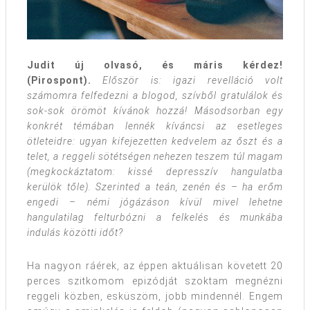
Judit új olvasó, és máris kérdez!
(Pirospont).
Először is: igazi revelláció volt
számomra felfedezni a blogod, szívből gratulálok és
sok-sok örömöt kívánok hozzá! Másodsorban egy
konkrét témában lennék kíváncsi az esetleges
ötleteidre: ugyan kifejezetten kedvelem az őszt és a
telet, a reggeli sötétségen nehezen teszem túl magam
(megkockáztatom: kissé depresszív hangulatba
kerülök tőle). Szerinted a teán, zenén és – ha erőm
engedi – némi jógázáson kívül mivel lehetne
hangulatilag felturbózni a felkelés és munkába
indulás közötti időt?
Ha nagyon ráérek, az éppen aktuálisan követett 20
perces szitkomom epizódját szoktam megnézni
reggeli közben, esküszöm, jobb mindennél. Engem