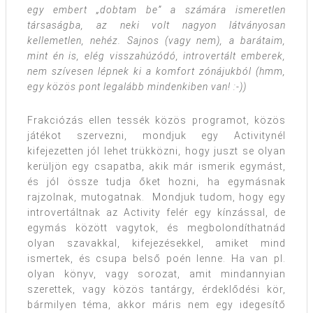
egy embert „dobtam be” a számára ismeretlen
társaságba, az neki volt nagyon látványosan
kellemetlen, nehéz. Sajnos (vagy nem), a barátaim,
mint én is, elég visszahúzódó, introvertált emberek,
nem szívesen lépnek ki a komfort zónájukból (hmm,
egy közös pont legalább mindenkiben van! :-))
Frakciózás ellen tessék közös programot, közös
játékot szervezni, mondjuk egy Activitynél
kifejezetten jól lehet trükközni, hogy juszt se olyan
kerüljön egy csapatba, akik már ismerik egymást,
és jól össze tudja őket hozni, ha egymásnak
rajzolnak, mutogatnak. Mondjuk tudom, hogy egy
introvertáltnak az Activity felér egy kínzással, de
egymás között vagytok, és megbolondíthatnád
olyan szavakkal, kifejezésekkel, amiket mind
ismertek, és csupa belső poén lenne. Ha van pl.
olyan könyv, vagy sorozat, amit mindannyian
szerettek, vagy közös tantárgy, érdeklődési kör,
bármilyen téma, akkor máris nem egy idegesítő