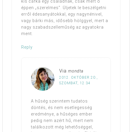
kis cafka egy családnak, csak mert ő
éppen „szerelmes”. Üljetek le beszélgetni
erről édesanyátokkal, egy nagynénivel,
vagy bárki más, idősebb hölggyel, mert a
nagy szabadszelleműség az agyatokra
ment.
Reply
Via
mondta
2012. OKTÓBER 20.,
SZOMBAT, 12:34
A hűség szerintem tudatos
döntés, és nem esetlegesség
eredménye, a hűséges ember
pedig nem azért hű, mert nem
találkozott még lehetőséggel,