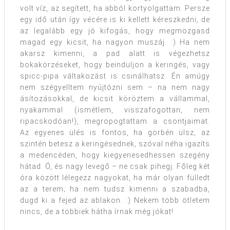
volt víz, az segített, ha abból kortyolgattam. Persze
egy idő után így vécére is ki kellett kéreszkedni, de
az legalább egy jó kifogás, hogy megmozgasd
magad egy kicsit, ha nagyon muszáj. :) Ha nem
akarsz kimenni, a pad alatt is végezhetsz
bokakörzéseket, hogy beinduljon a keringés, vagy
spicc-pipa váltakozást is csinálhatsz. Én amúgy
nem szégyelltem nyújtózni sem – na nem nagy
ásítozásokkal, de kicsit köröztem a vállammal,
nyakammal (ismétlem, visszafogottan, nem
ripacskodóan!), megropogtattam a csontjaimat.
Az egyenes ülés is fontos, ha görbén ülsz, az
szintén betesz a keringésednek, szóval néha igazíts
a medencéden, hogy kiegyenesedhessen szegény
hátad. Ó, és nagy levegő – ne csak pihegj. Főleg két
óra között lélegezz nagyokat, ha már olyan fülledt
az a terem; ha nem tudsz kimenni a szabadba,
dugd ki a fejed az ablakon. :) Nekem több ötletem
nincs, de a többiek hátha írnak még jókat!