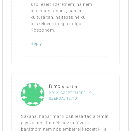
szó, ezért szeretném, ha nem
általánosítanánk, hanem
kulturáltan, hajtépés nélkül
beszélnénk meg a dolgot.
Köszönöm.
Reply
Bimb
mondta
2012. SZEPTEMBER 19.,
SZERDA, 12:10
Saxana, habár már kicsit lezártad a témát,
egy valamit tudnék hozzá fűzni: a
barátnőm nem nős emberrel kezdett ki, a