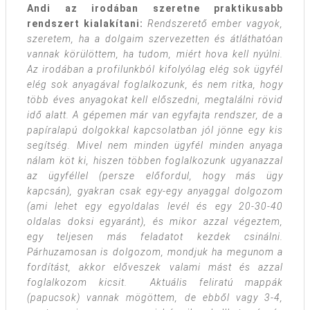
Andi az irodában szeretne praktikusabb
rendszert kialakítani:
Rendszerető ember vagyok,
szeretem, ha a dolgaim szervezetten és átláthatóan
vannak körülöttem, ha tudom, miért hova kell nyúlni.
Az irodában a profilunkból kifolyólag elég sok ügyfél
elég sok anyagával foglalkozunk, és nem ritka, hogy
több éves anyagokat kell előszedni, megtalálni rövid
idő alatt. A gépemen már van egyfajta rendszer, de a
papíralapú dolgokkal kapcsolatban jól jönne egy kis
segítség. Mivel nem minden ügyfél minden anyaga
nálam köt ki, hiszen többen foglalkozunk ugyanazzal
az ügyféllel (persze előfordul, hogy más ügy
kapcsán), gyakran csak egy-egy anyaggal dolgozom
(ami lehet egy egyoldalas levél és egy 20-30-40
oldalas doksi egyaránt), és mikor azzal végeztem,
egy teljesen más feladatot kezdek csinálni.
Párhuzamosan is dolgozom, mondjuk ha megunom a
fordítást, akkor előveszek valami mást és azzal
foglalkozom kicsit. Aktuális feliratú mappák
(papucsok) vannak mögöttem, de ebből vagy 3-4,