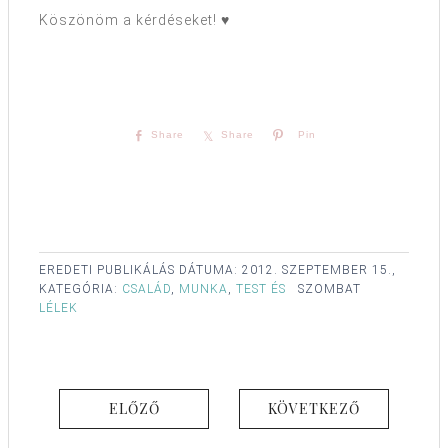
Köszönöm a kérdéseket! ♥
Share
Share
Pin
EREDETI PUBLIKÁLÁS DÁTUMA:
2012. SZEPTEMBER 15.,
KATEGÓRIA:
CSALÁD
,
MUNKA
,
TEST ÉS
SZOMBAT
LÉLEK
ELŐZŐ
KÖVETKEZŐ