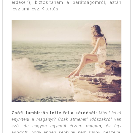
érdekel”), biztosítanám a barátságomról, aztán
lesz ami lesz. Kitartás!
Zsófi tumblr-ön tette fel a kérdését:
Mivel lehet
enyhíteni a magányt? Csak átmeneti időszakról van
szó, de nagyon egyedül érzem magam, és úgy
adódott, hogy éppen senkivel nem tudok beszélni.