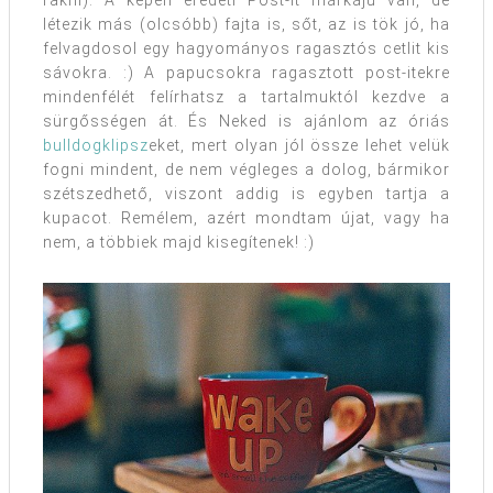
rakni). A képen eredeti Post-It márkájú van, de
létezik más (olcsóbb) fajta is, sőt, az is tök jó, ha
felvagdosol egy hagyományos ragasztós cetlit kis
sávokra. :) A papucsokra ragasztott post-itekre
mindenfélét felírhatsz a tartalmuktól kezdve a
sürgősségen át. És Neked is ajánlom az óriás
bulldogklipsz
eket, mert olyan jól össze lehet velük
fogni mindent, de nem végleges a dolog, bármikor
szétszedhető, viszont addig is egyben tartja a
kupacot. Remélem, azért mondtam újat, vagy ha
nem, a többiek majd kisegítenek! :)