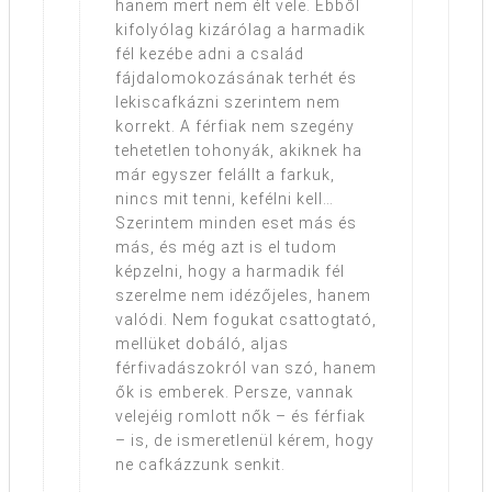
hanem mert nem élt vele. Ebből
kifolyólag kizárólag a harmadik
fél kezébe adni a család
fájdalomokozásának terhét és
lekiscafkázni szerintem nem
korrekt. A férfiak nem szegény
tehetetlen tohonyák, akiknek ha
már egyszer felállt a farkuk,
nincs mit tenni, kefélni kell…
Szerintem minden eset más és
más, és még azt is el tudom
képzelni, hogy a harmadik fél
szerelme nem idézőjeles, hanem
valódi. Nem fogukat csattogtató,
mellüket dobáló, aljas
férfivadászokról van szó, hanem
ők is emberek. Persze, vannak
velejéig romlott nők – és férfiak
– is, de ismeretlenül kérem, hogy
ne cafkázzunk senkit.