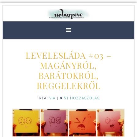
LEVELESLÁDA #03 –
MAGÁNYRÓL,
BARÁTOKRÓL,
REGGELEKRŐL
ÍRTA:
VIA
|
51 HOZZÁSZÓLÁS