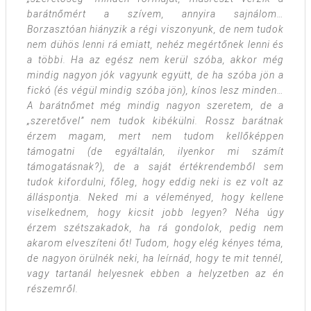
barátnőmért a szívem, annyira sajnálom…
Borzasztóan hiányzik a régi viszonyunk, de nem tudok
nem dühös lenni rá emiatt, nehéz megértőnek lenni és
a többi. Ha az egész nem kerül szóba, akkor még
mindig nagyon jók vagyunk együtt, de ha szóba jön a
fickó (és végül mindig szóba jön), kínos lesz minden…
A barátnőmet még mindig nagyon szeretem, de a
„szeretővel” nem tudok kibékülni. Rossz barátnak
érzem magam, mert nem tudom kellőképpen
támogatni (de egyáltalán, ilyenkor mi számít
támogatásnak?), de a saját értékrendemből sem
tudok kifordulni, főleg, hogy eddig neki is ez volt az
álláspontja. Neked mi a véleményed, hogy kellene
viselkednem, hogy kicsit jobb legyen? Néha úgy
érzem szétszakadok, ha rá gondolok, pedig nem
akarom elveszíteni őt! Tudom, hogy elég kényes téma,
de nagyon örülnék neki, ha leírnád, hogy te mit tennél,
vagy tartanál helyesnek ebben a helyzetben az én
részemről.