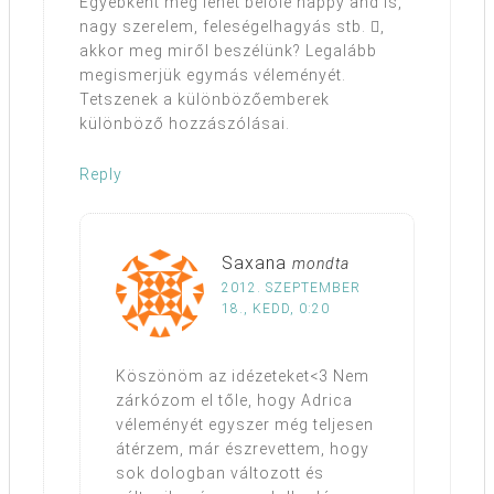
Egyébként még lehet belőle happy and is,
nagy szerelem, feleségelhagyás stb. ,
akkor meg miről beszélünk? Legalább
megismerjük egymás véleményét.
Tetszenek a különbözőemberek
különböző hozzászólásai.
Reply
Saxana
mondta
2012. SZEPTEMBER
18., KEDD, 0:20
Köszönöm az idézeteket<3 Nem
zárkózom el tőle, hogy Adrica
véleményét egyszer még teljesen
átérzem, már észrevettem, hogy
sok dologban változott és