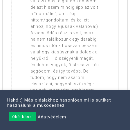
változik még a gondolkodásom,
de azt hiszem mindig épp az volt
a "normális", amit épp
hittem/gondoltam, és kellett
ahhoz, hogy eljussak valahová:)
A viccelődés rész is volt, csak
ha nem találkozunk egy darabig
és nincs időnk hosszan beszélni
valahogy kicsúsznak a dolgok a
helyükről – ő szégyenli magát,
én dühös vagyok, ő stresszel, én
aggódom, és így tovább. De
tudom, hogy nem akarom
elveszíteni, nagyobb szüksége
van neki most rám, azt hiszem,
mint bármikor…
Hahó :) Más oldalakhoz hasonlóan mi is sütiket
használunk a működéshez.
Reply
Adatvédelem
Oké, köszi