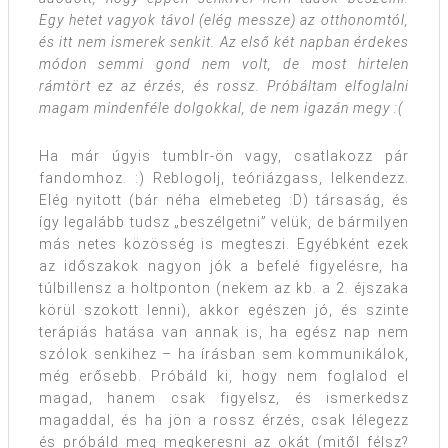
Egy hetet vagyok távol (elég messze) az otthonomtól,
és itt nem ismerek senkit. Az első két napban érdekes
módon semmi gond nem volt, de most hirtelen
rámtört ez az érzés, és rossz. Próbáltam elfoglalni
magam mindenféle dolgokkal, de nem igazán megy :(
Ha már úgyis tumblr-ön vagy, csatlakozz pár
fandomhoz. :) Reblogolj, teóriázgass, lelkendezz.
Elég nyitott (bár néha elmebeteg :D) társaság, és
így legalább tudsz „beszélgetni” velük, de bármilyen
más netes közösség is megteszi. Egyébként ezek
az időszakok nagyon jók a befelé figyelésre, ha
túlbillensz a holtponton (nekem az kb. a 2. éjszaka
körül szokott lenni), akkor egészen jó, és szinte
terápiás hatása van annak is, ha egész nap nem
szólok senkihez – ha írásban sem kommunikálok,
még erősebb. Próbáld ki, hogy nem foglalod el
magad, hanem csak figyelsz, és ismerkedsz
magaddal, és ha jön a rossz érzés, csak lélegezz
és próbáld meg megkeresni az okát (mitől félsz?