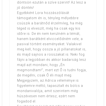
döntsön ezután a szíve szerint! Az lesz a
jó döntés!
Egyébként Lora hozzászólását
támogatom én is, tényleg mélyebbre
csúszik a barátnőd érzelmileg, ha még
téged is elveszít, még ha csak egy kis
időre is. De én nem kerülném a témát,
hanem barátként elviccelődném vele, a
pasival történt eseményeket. Valakivel
meg kell, hogy ossza a jó pillanatokat is,
és majd sajnos a rosszakat is. Neki fog
fájni a legjobban és akkor badarság lesz
majd azt mondani, hogy „Én
megmondtam!”, mert ezt Ő is tudni fogja,
de megélni, csak Ő éli majd meg.
Megjegyzem, az Adrica véleménye is
figyelemre méltó, tapasztalt és bölcs a
mondanivalója, amit szerintem még
húszévesen nem értesz, ezért nem
fogadod el.