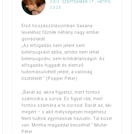
2012. SZEPTEMBER 17., HÉTFŐ,
23:20
Első hozzászólásomban Saxana
leveléhez fűznék néhány nagy ember
gondolatát.
„Az elfogadás nem jelent sem
belenyugvást abba, amibe nem lehet
belenyugodni, sem kritikátlanságot. Az
elfogadás higgadt és elemző
tudomásulvételt jelent, a valóság
tiszteletét.” (Popper Péter)
„Barát az, akire figyelsz, mert fontos
számodra a sorsa. És figyel rád, mert
fontos számára a te sorsod. Barát az, aki
megért – s akit mélységesen megértesz.
Nem tudtok egymásnak hazudni. Túl közel
van. Mintha magaddal beszélnél.” Müller
Péter