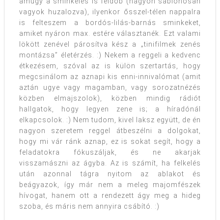
amúgy a sminkelés is feldob (nagyon sablonosan
vagyok huzalozva), ilyenkor ősszel-télen nappalra
is felteszem a bordós-lilás-barnás sminkeket,
amiket nyáron max. estére választanék. Ezt valami
lökött zenével párosítva kész a „tinifilmek zenés
montázsa” életérzés. :) Nekem a reggeli a kedvenc
étkezésem, szóval az is külön szertartás, hogy
megcsinálom az aznapi kis enni-innivalómat (amit
aztán ugye vagy magamban, vagy sorozatnézés
közben elmajszolok), közben mindig rádiót
hallgatok, hogy legyen zene is; a híradónál
elkapcsolok. :) Nem tudom, kivel laksz együtt, de én
nagyon szeretem reggel átbeszélni a dolgokat,
hogy mi vár ránk aznap, ez is sokat segít, hogy a
feladatokra fókuszáljak, és ne akarjak
visszamászni az ágyba. Az is számít, ha felkelés
után azonnal tágra nyitom az ablakot és
beágyazok, így már nem a meleg majomfészek
hívogat, hanem ott a rendezett ágy meg a hideg
szoba, és máris nem annyira csábító. :)