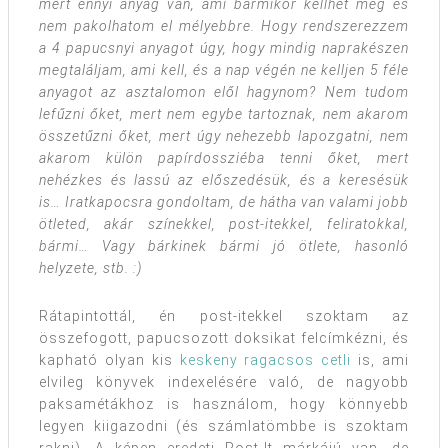
mert ennyi anyag van, ami bármikor kellhet még és
nem pakolhatom el mélyebbre. Hogy rendszerezzem
a 4 papucsnyi anyagot úgy, hogy mindig naprakészen
megtaláljam, ami kell, és a nap végén ne kelljen 5 féle
anyagot az asztalomon elől hagynom? Nem tudom
lefűzni őket, mert nem egybe tartoznak, nem akarom
összetűzni őket, mert úgy nehezebb lapozgatni, nem
akarom külön papírdossziéba tenni őket, mert
nehézkes és lassú az előszedésük, és a keresésük
is… Iratkapocsra gondoltam, de hátha van valami jobb
ötleted, akár színekkel, post-itekkel, feliratokkal,
bármi… Vagy bárkinek bármi jó ötlete, hasonló
helyzete, stb. :)
Rátapintottál, én post-itekkel szoktam az
összefogott, papucsozott doksikat felcímkézni, és
kapható olyan kis
keskeny ragacsos cetli
is, ami
elvileg könyvek indexelésére való, de nagyobb
paksamétákhoz is használom, hogy könnyebb
legyen kiigazodni (és számlatömbbe is szoktam