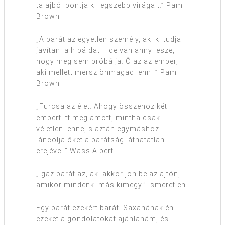
talajból bontja ki legszebb virágait.” Pam
Brown
„A barát az egyetlen személy, aki ki tudja
javítani a hibáidat – de van annyi esze,
hogy meg sem próbálja. Ő az az ember,
aki mellett mersz önmagad lenni!” Pam
Brown
„Furcsa az élet. Ahogy összehoz két
embert itt meg amott, mintha csak
véletlen lenne, s aztán egymáshoz
láncolja őket a barátság láthatatlan
erejével.” Wass Albert
„Igaz barát az, aki akkor jön be az ajtón,
amikor mindenki más kimegy.” Ismeretlen
Egy barát ezekért barát. Saxanának én
ezeket a gondolatokat ajánlanám, és