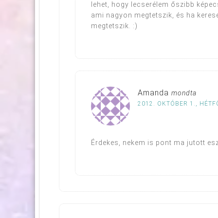
lehet, hogy lecserélem őszibb képecs
ami nagyon megtetszik, és ha keres
megtetszik. :)
Amanda
mondta
2012. OKTÓBER 1., HÉTFŐ
Érdekes, nekem is pont ma jutott es