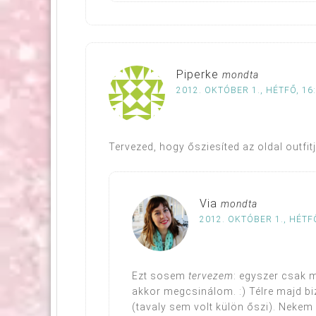
Piperke
mondta
2012. OKTÓBER 1., HÉTFŐ, 16
Tervezed, hogy ősziesíted az oldal outfitjé
Via
mondta
2012. OKTÓBER 1., HÉTFŐ
Ezt sosem
tervezem
: egyszer csak m
akkor megcsinálom. :) Télre majd b
(tavaly sem volt külön őszi). Nekem 