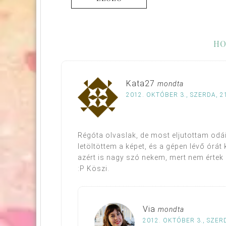
HO
Kata27
mondta
2012. OKTÓBER 3., SZERDA, 2
Régóta olvaslak, de most eljutottam odái
letöltöttem a képet, és a gépen lévő órát
azért is nagy szó nekem, mert nem értek
:P Köszi.
Via
mondta
2012. OKTÓBER 3., SZERD