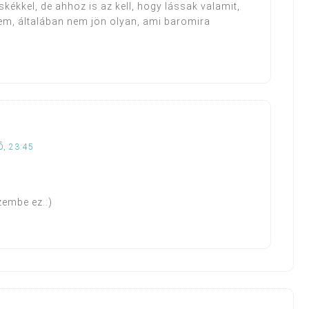
kékkel, de ahhoz is az kell, hogy lássak valamit,
em, általában nem jön olyan, ami baromira
, 23:45
zembe ez.:)