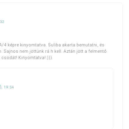
:32
A/4 képre kinyomtatva. Suliba akarta bemutatni, és
Sajnos nem jöttünk rá h kell. Aztán jött a felmentő
 csodát! Kinyomtatva!:)))
, 19:34