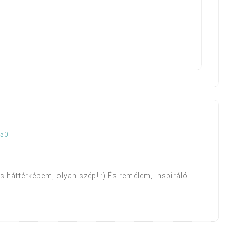
:50
es háttérképem, olyan szép! :) És remélem, inspiráló