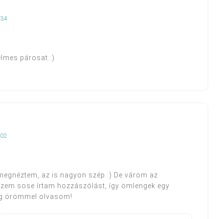
:34
elmes párosat.:)
:02
megnéztem, az is nagyon szép :) De várom az
hiszem sose írtam hozzászólást, így ömlengek egy
dig örömmel olvasom!