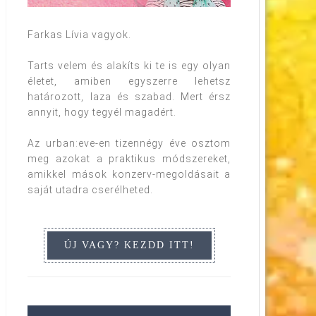
tedd ki a saját honlapodra! Köszönöm szépen! Kere
Farkas Lívia vagyok.
Tarts velem és alakíts ki te is egy olyan
életet, amiben egyszerre lehetsz
határozott, laza és szabad. Mert érsz
annyit, hogy tegyél magadért.
Az urban:eve-en tizennégy éve osztom
meg azokat a praktikus módszereket,
amikkel mások konzerv-megoldásait a
saját utadra cserélheted.