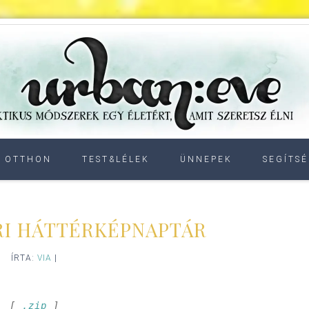
OTTHON
TEST&LÉLEK
ÜNNEPEK
SEGÍTSÉ
RI HÁTTÉRKÉPNAPTÁR
ÍRTA:
VIA
|
[ 
.zip
 ]
