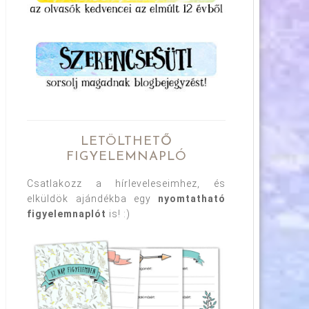
LETÖLTHETŐ
FIGYELEMNAPLÓ
Csatlakozz a hírleveleseimhez, és
elküldök ajándékba egy
nyomtatható
figyelemnaplót
is! :)