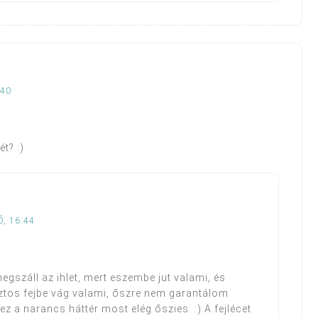
:40
t? :)
, 16:44
egszáll az ihlet, mert eszembe jut valami, és
iztos fejbe vág valami, őszre nem garantálom
ez a narancs háttér most elég őszies. :) A fejlécet