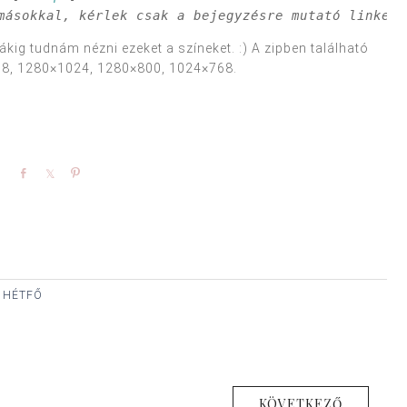
másokkal, kérlek csak a bejegyzésre mutató linket 
ákig tudnám nézni ezeket a színeket. :) A zipben található
68, 1280×1024, 1280×800, 1024×768.
Share
Share
Pin
, HÉTFŐ
KÖVETKEZŐ