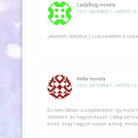
LadyBug
mondta
2012. OKTÓBER 1., HÉTFŐ, 15
Jelentem, betöltve;):) Lecseréltem a szer
milla
mondta
2012. OKTÓBER 1., HÉTFŐ, 13
Én nem láttam a szeptemberit, így most 
októberit, és nagyon köszi! :) Még azt 
kicsit, hogy nagyon szuper a blog, min