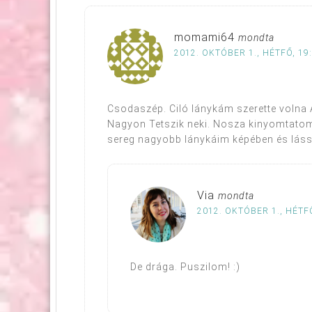
momami64
mondta
2012. OKTÓBER 1., HÉTFŐ, 19
Csodaszép. Ciló lánykám szerette volna 
Nagyon Tetszik neki. Nosza kinyomtatom. 
sereg nagyobb lánykáim képében és láss
Via
mondta
2012. OKTÓBER 1., HÉTFŐ
De drága. Puszilom! :)