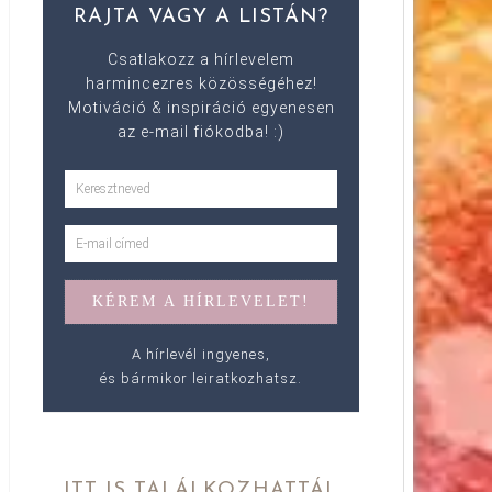
RAJTA VAGY A LISTÁN?
Csatlakozz a hírlevelem
harmincezres közösségéhez!
Motiváció & inspiráció egyenesen
az e-mail fiókodba! :)
A hírlevél ingyenes,
és bármikor leiratkozhatsz.
ITT IS TALÁLKOZHATTÁL