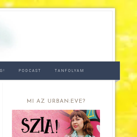
G!
PODCAST
TANFOLYAM
MI AZ URBAN:EVE?