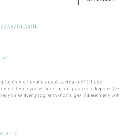
ZZÁSZÓLÁSOK
1:34
g (talán mert antihalogató szerda van?!), hogy
 kicseréltem olyan virágosra, ami passzol a képhez. (ez
 nagyon az ilyen programokhoz.) Igazi sikerélmény volt
A, 21:42