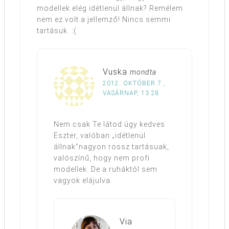
modellek elég idétlenül állnak? Remélem
nem ez volt a jellemző! Nincs semmi
tartásuk. :(
Vuska
mondta
2012. OKTÓBER 7.,
VASÁRNAP, 13:28
Nem csak Te látod úgy kedves
Eszter, valóban „idétlenül
állnak”nagyon rossz tartásuak,
valószínű, hogy nem profi
modellek. De a ruháktól sem
vagyok elájulva.
Via