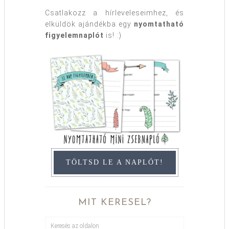
Csatlakozz a hírleveleseimhez, és
elküldök ajándékba egy
nyomtatható
figyelemnaplót
is! :)
TÖLTSD LE A NAPLÓT!
MIT KERESEL?