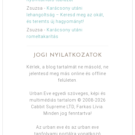
Zsuzsa
-
Karácsony utáni
lehangoltság – Keresd meg az okát,
és teremts új hagyományt!
Zsuzsa
-
Karácsony utáni
romeltakarítás
JOGI NYILATKOZATOK
Kérlek, a blog tartalmát ne másold, ne
jelentesd meg más online és offline
felületen.
Urban:Eve egyedi szöveges, képi és
multimédiás tartalom © 2008-2026
Cabbit Supreme LTD, Farkas Lívia.
Minden jog fenntartva!
Az urban:eve és az urban:eve
tanfolyami portálra vonatkozó