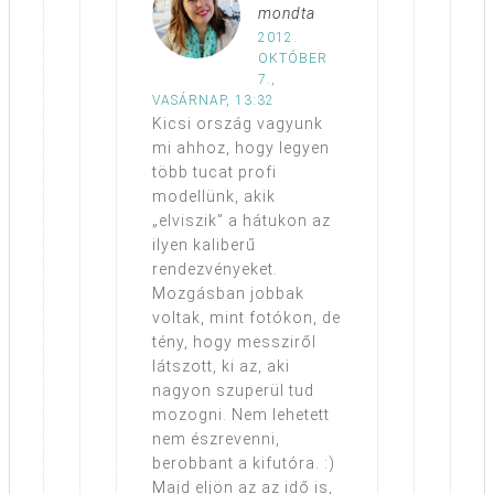
mondta
2012.
OKTÓBER
7.,
VASÁRNAP, 13:32
Kicsi ország vagyunk
mi ahhoz, hogy legyen
több tucat profi
modellünk, akik
„elviszik” a hátukon az
ilyen kaliberű
rendezvényeket.
Mozgásban jobbak
voltak, mint fotókon, de
tény, hogy messziről
látszott, ki az, aki
nagyon szuperül tud
mozogni. Nem lehetett
nem észrevenni,
berobbant a kifutóra. :)
Majd eljön az az idő is,