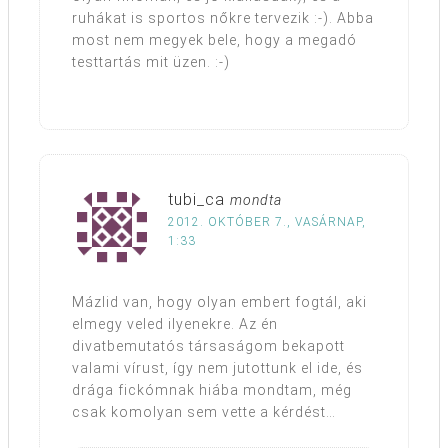
ruhákat is sportos nőkre tervezik :-). Abba
most nem megyek bele, hogy a megadó
testtartás mit üzen. :-)
tubi_ca
mondta
2012. OKTÓBER 7., VASÁRNAP,
1:33
Mázlid van, hogy olyan embert fogtál, aki
elmegy veled ilyenekre. Az én
divatbemutatós társaságom bekapott
valami vírust, így nem jutottunk el ide, és
drága fickómnak hiába mondtam, még
csak komolyan sem vette a kérdést…