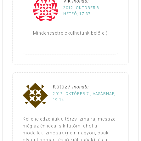
Vik
mondta
2012. OKTÓBER 8.,
HÉTFŐ, 17:37
Mindenesetre okulhatunk belőle;)
Kata27
mondta
2012. OKTÓBER 7., VASÁRNAP,
19:14
Kellene edzeniük a törzs izmaira, messze
még az én ideális kifutóm, ahol a
modellek izmosak (nem nagyon, csak
olyan finoman, és jó kiállásúak), és a