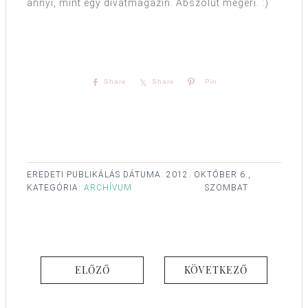
annyi, mint egy divatmagazin. Abszolút megéri. :)
Share
Share
Pin
EREDETI PUBLIKÁLÁS DÁTUMA:
2012. OKTÓBER 6.,
KATEGÓRIA:
ARCHÍVUM
SZOMBAT
ELŐZŐ
KÖVETKEZŐ