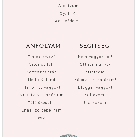
Archívum
Gy. I. K.
Adatvédelem
TANFOLYAM
SEGÍTSÉG!
Emléktervező
Nem vagyok jól!
Vitorlát fel!
Otthonmunka-
Kertésznadrág
stratégia
Hello Kaland
Káosz a ruhatáram!
Helló, itt vagyok!
Blogger vagyok!
Kreatív Kalendárium
Költözöm!
Túlélőkészlet
Unatkozom!
Ennél zöldebb nem
lesz!