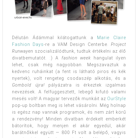
Délután Ádámmal kilátogattunk a
Marie Claire
Fashion Days
-re a VAM Design Centerbe.
Project
Runway
en szocializálódtunk, tudtuk értékelni az élő
divatbemutatót. :) A
fashion week
hangulat ilyen
lehet, csak még nagyobban. Megszavaztuk a
kedvenc ruháinkat (a fent is látható piros és kék
nyertek), volt rengeteg csodaszép alkotás, és a
Gombold újra!
pályázatra is érkeztek izgalmas
nevezések. A felfüggesztett, lebegő kifutó valami
mesés volt! A magyar tervezők munkáit az
OurStyle
pop-up boltban meg is lehet vásárolni. Még holnap
is egész nap vannak programok, és nem zárt körű
a rendezvény! Minden divatban érdekelt emberkét
bátorítok, hogy menjen el akár egyedül, akár
barátnőkkel együtt — 800 Ft volt a belépő, vagyis