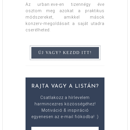
Az urban:eve-en tizennégy éve
osztom meg azokat a praktikus
módszereket, amikkel mások
konzerv-megoldásait a saját utadra
cserélheted.
RAJTA VAGY A LISTÁN?
Csatlakozz a hírlevelem
harmincezres közösségéhez!
Motiváció & inspiráció
egyenesen az e-mail fiókodba! :)