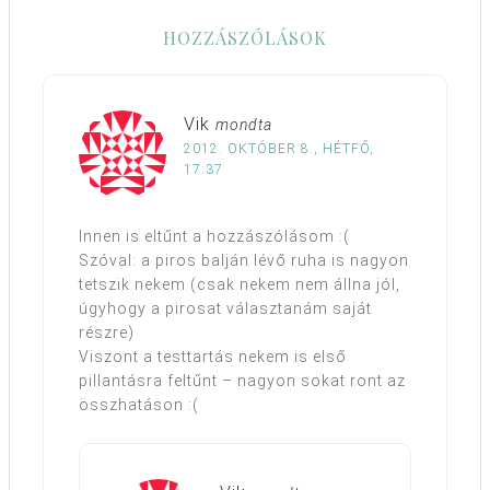
HOZZÁSZÓLÁSOK
Vik
mondta
2012. OKTÓBER 8., HÉTFŐ,
17:37
Innen is eltűnt a hozzászólásom :(
Szóval: a piros balján lévő ruha is nagyon
tetszik nekem (csak nekem nem állna jól,
úgyhogy a pirosat választanám saját
részre)
Viszont a testtartás nekem is első
pillantásra feltűnt – nagyon sokat ront az
összhatáson :(