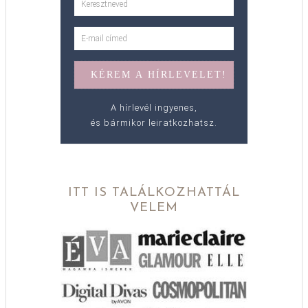
A hírlevél ingyenes,
és bármikor leiratkozhatsz.
ITT IS TALÁLKOZHATTÁL
VELEM