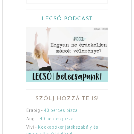
LECSÓ PODCAST
SZÓLJ HOZZÁ TE IS!
Erabig
-
40 perces pizza
Angi
-
40 perces pizza
Vivi
-
Kockapóker játékszabály és
nyomtatható táblázat