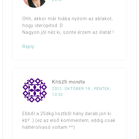
Ohh, akkor már hiába nyitom az ablakot,
hogy ideröpítsd :D
Nagyon jól néz ki, szinte érzem az illatát !
Reply
Kriszti
mondta
2012. OKTÓBER 19., PÉNTEK,
10:52
Ebből a 25dkg lisztből hány darab jön ki
kb? :) (ez az első kommentem, eddig csak
háttérolvasó voltam ^^)