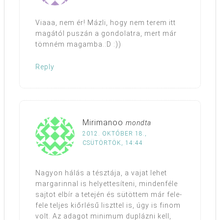
Viaaa, nem ér! Mázli, hogy nem terem itt
magától puszán a gondolatra, mert már
tömném magamba.:D :))
Reply
Mirimanoo
mondta
2012. OKTÓBER 18.,
CSÜTÖRTÖK, 14:44
Nagyon hálás a tésztája, a vajat lehet
margarinnal is helyettesíteni, mindenféle
sajtot elbír a tetején és sütöttem már fele-
fele teljes kiőrlésű liszttel is, úgy is finom
volt. Az adagot minimum duplázni kell,