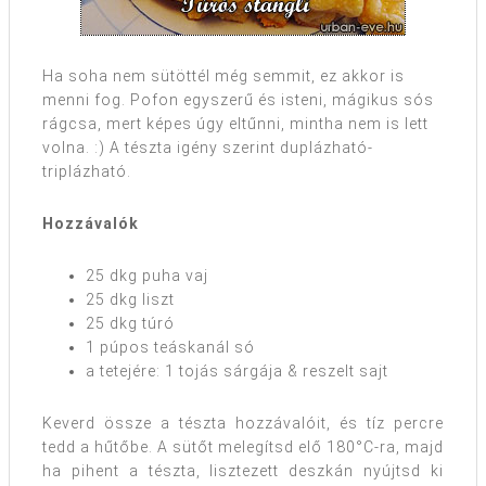
Ha soha nem sütöttél még semmit, ez akkor is
menni fog. Pofon egyszerű és isteni, mágikus sós
rágcsa, mert képes úgy eltűnni, mintha nem is lett
volna. :) A tészta igény szerint duplázható-
triplázható.
Hozzávalók
25 dkg puha vaj
25 dkg liszt
25 dkg túró
1 púpos teáskanál só
a tetejére: 1 tojás sárgája & reszelt sajt
Keverd össze a tészta hozzávalóit, és tíz percre
tedd a hűtőbe. A sütőt melegítsd elő 180°C-ra, majd
ha pihent a tészta, lisztezett deszkán nyújtsd ki