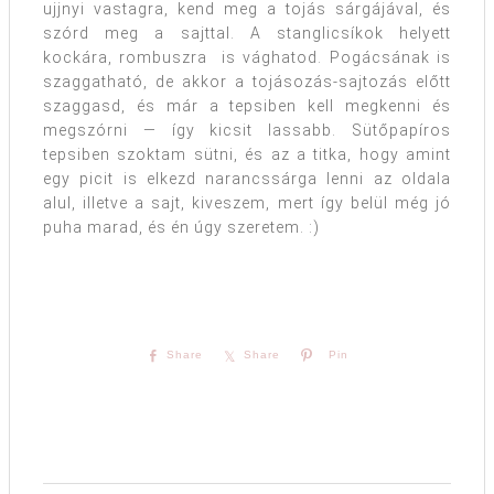
ujjnyi vastagra, kend meg a tojás sárgájával, és
szórd meg a sajttal. A stanglicsíkok helyett
kockára, rombuszra is vághatod. Pogácsának is
szaggatható, de akkor a tojásozás-sajtozás előtt
szaggasd, és már a tepsiben kell megkenni és
megszórni — így kicsit lassabb. Sütőpapíros
tepsiben szoktam sütni, és az a titka, hogy amint
egy picit is elkezd narancssárga lenni az oldala
alul, illetve a sajt, kiveszem, mert így belül még jó
puha marad, és én úgy szeretem. :)
Share
Share
Pin