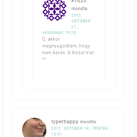
Kriszti
mondta
2012.
OKTÓBER
21.,
VASÁRNAP, 19:20
Ó, akkor
megnyugodtam, hogy
nem kevés :D Köszi Via!
^^
typerhappy
mondta
2012. OKTÓBER 19., PÉNTEK,
10:51