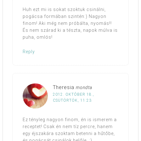
Huh ezt mi is sokat szoktuk csinálni,
pogácsa formában szintén:) Nagyon
finom! Aki még nem próbálta, nyomás!!
És nem szárad ki a tészta, napok múlva is
puha, omlós!
Reply
Theresia
mondta
2012. OKTÓBER 18.,
CSÜTÖRTÖK, 11:23
Ez tényleg nagyon finom, én is ismerem a
receptet! Csak én nem tíz percre, hanem
egy éjszakára szoktam betenni a hűtőbe,
és pogácsát csinálok belőle. :)