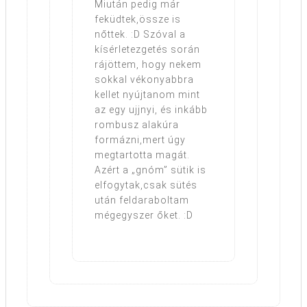
Miután pedig már
feküdtek,össze is
nőttek. :D Szóval a
kísérletezgetés során
rájöttem, hogy nekem
sokkal vékonyabbra
kellet nyújtanom mint
az egy ujjnyi, és inkább
rombusz alakúra
formázni,mert úgy
megtartotta magát.
Azért a „gnóm” sütik is
elfogytak,csak sütés
után feldaraboltam
mégegyszer őket. :D