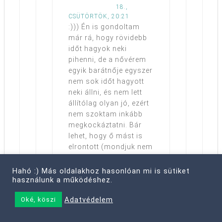
18.,
CSÜTÖRTÖK, 20:21
:))) Én is gondoltam
már rá, hogy rövidebb
időt hagyok neki
pihenni, de a nővérem
egyik barátnője egyszer
nem sok időt hagyott
neki állni, és nem lett
állítólag olyan jó, ezért
nem szoktam inkább
megkockáztatni. Bár
lehet, hogy ő mást is
elrontott (mondjuk nem
tudom, mit lehetne
elrontani rajta, de
Hahó :) Más oldalakhoz hasonlóan mi is sütiket
használunk a működéshez.
mindegy).
Adatvédelem
Oké, köszi