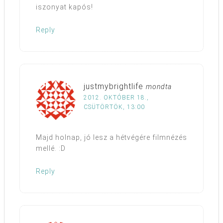
iszonyat kapós!
Reply
justmybrightlife
mondta
2012. OKTÓBER 18.,
CSÜTÖRTÖK, 13:00
Majd holnap, jó lesz a hétvégére filmnézés
mellé. :D
Reply