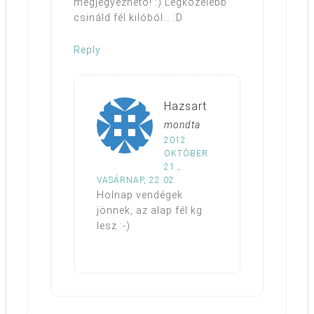
megjegyezhető! :) Legközelebb
csináld fél kilóból… :D
Reply
Hazsart
mondta
2012.
OKTÓBER
21.,
VASÁRNAP, 22:02
Holnap vendégek
jönnek, az alap fél kg
lesz :-)