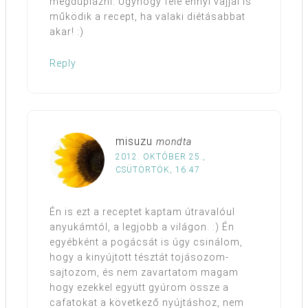
megduplázni. Úgyhogy fele ennyi vajjal is
működik a recept, ha valaki diétásabbat
akar! :)
Reply
misuzu
mondta
2012. OKTÓBER 25.,
CSÜTÖRTÖK, 16:47
Én is ezt a receptet kaptam útravalóul
anyukámtól, a legjobb a világon. :) Én
egyébként a pogácsát is úgy csinálom,
hogy a kinyújtott tésztát tojásozom-
sajtozom, és nem zavartatom magam
hogy ezekkel együtt gyúrom össze a
cafatokat a következő nyújtáshoz, nem