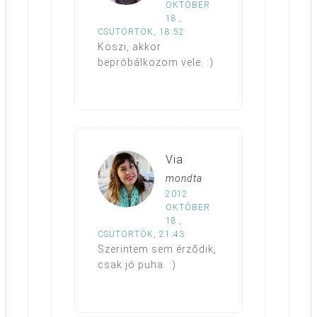
OKTÓBER
18.,
CSÜTÖRTÖK, 18:52
Köszi, akkor
bepróbálkozom vele. :)
Via
mondta
2012.
OKTÓBER
18.,
CSÜTÖRTÖK, 21:43
Szerintem sem érződik,
csak jó puha. :)