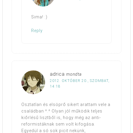
Sima! :)
Reply
adrica
mondta
2012. OKTÓBER 20., SZOMBAT,
14:18
Osztatlan és elsöprő sikert arattam vele a
családban ^.^ Olyan jól működik teljes
kiőrlésű lisztből is, hogy még az anti-
reformistáknak sem volt kifogása.
Egyedül a só sok picit nekünk,