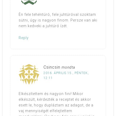
Èn fele tehéntúró, fele juhtúróval szoktam
sütni, úgy is nagyon finom. Persze van aki
nem kedveki a juhtúró ízét.
Reply
Csincsin
mondta
2016. ÁPRILIS 15., PÉNTEK,
12:11
Elkészítettem és nagyon fini! Mikor
elkészült, kérdezték a receptet és akkor
esett le, hogy dupláztam az adagot, de a
vaj mennyiségét elfelejtettem