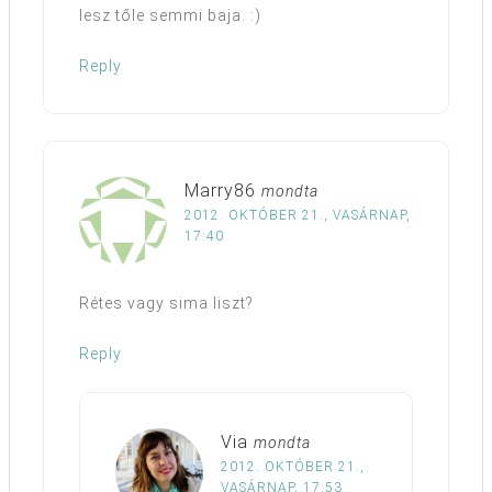
lesz tőle semmi baja. :)
Reply
Marry86
mondta
2012. OKTÓBER 21., VASÁRNAP,
17:40
Rétes vagy sima liszt?
Reply
Via
mondta
2012. OKTÓBER 21.,
VASÁRNAP, 17:53