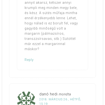
annyit akarsz, kétszer annyi
krumpli meg minden megy bele,
és kész. A sütés műfaja mintha
ennél érzékenyebb lenne. Lehet,
hogy nálad is ez borult fel, vagy
gagyibb minőségű volt a
margarin (pálmazsíros,
transzzsírsavas, stb.) Sütöttél
már ezzel a margarinnal
máskor?
Reply
danó hedi
mondta
2018. MÁRCIUS 26., HÉTFŐ,
15:19