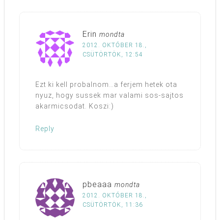
Erin
mondta
2012. OKTÓBER 18.,
CSÜTÖRTÖK, 12:54
Ezt ki kell probalnom…a ferjem hetek ota
nyuz, hogy sussek mar valami sos-sajtos
akarmicsodat. Koszi:)
Reply
pbeaaa
mondta
2012. OKTÓBER 18.,
CSÜTÖRTÖK, 11:36