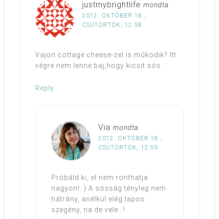
justmybrightlife
mondta
2012. OKTÓBER 18.,
CSÜTÖRTÖK, 12:58
Vajon cottage cheese-zel is működik? Itt
végre nem lenne baj,hogy kicsit sós.
Reply
Via
mondta
2012. OKTÓBER 18.,
CSÜTÖRTÖK, 12:59
Próbáld ki, el nem ronthatja
nagyon! :) A sósság tényleg nem
hátrány, anélkül elég lapos
szegény, na de vele…!