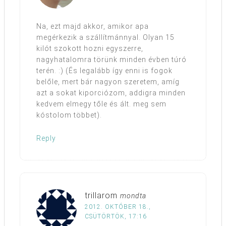
Na, ezt majd akkor, amikor apa
megérkezik a szállítmánnyal. Olyan 15
kilót szokott hozni egyszerre,
nagyhatalomra törünk minden évben túró
terén. :) (És legalább így enni is fogok
belőle, mert bár nagyon szeretem, amíg
azt a sokat kiporciózom, addigra minden
kedvem elmegy tőle és ált. meg sem
kóstolom többet).
Reply
trillarom
mondta
2012. OKTÓBER 18.,
CSÜTÖRTÖK, 17:16