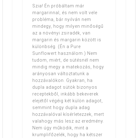
Szia! Én próbáltam már
margarinnal, és nem volt vele
probléma, bár nyilván nem
mindegy, hogy milyen minőségű
az a növényi zsiradék, van
margarin és margarin között is
különbség. (Én a Pure
Sunflowert használom.) Nem
tudom, miért, de sütésnél nem
mindig megy a matekozás, hogy
arányosan változtatunk a
hozzávalókon. Gyakran, ha
dupla adagot sütök bizonyos
receptekből, inkább bekeverek
elejétől végéig két külön adagot,
semmint hogy dupla adag
hozzávalóval kísérletezzek, mert
valahogy más lesz az eredmény.
Nem úgy működik, mint a
krumplifőzelék, hogy ha kétszer