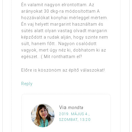
Én valamit nagyon elrontottam. Az
arányokat 30 dkg-ra módosítottam A
hozzávalókat konyhai mérleggel mértem.
Én vaj helyett margarint használtam és
sütés alatt olyan vastag olvadt margarin
képződött a rudak alján, hogy szinte nem
sült, hanem főtt.. Nagyon csalódott
vagyok, mert úgy néz ki, dobhatom ki az
egészet. :( Mit ronthattam el?
Előre is köszönöm az építő válaszokat!
Reply
Via
mondta
2019. MÁJUS 4.,
SZOMBAT, 13:20