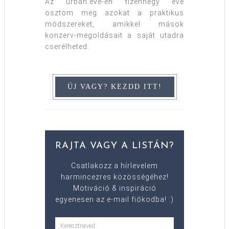
Az urban:eve-en tizennégy éve
osztom meg azokat a praktikus
módszereket, amikkel mások
konzerv-megoldásait a saját utadra
cserélheted.
RAJTA VAGY A LISTÁN?
Csatlakozz a hírlevelem
harmincezres közösségéhez!
Motiváció & inspiráció
egyenesen az e-mail fiókodba! :)