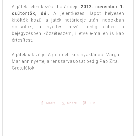
A játék jelentkezési határideje
2012. november 1.
csütörtök, dél.
A jelentkezési lapot helyesen
kitöltők közül a játék határideje utáni napokban
sorsolok, a nyertes nevét pedig ebben a
bejegyzésben közzéteszem, illetve e-mailen is kap
értesítést.
A játéknak vége! A geometrikus nyakláncot Varga
Mariann nyerte, a rénszarvasosat pedig Pap Zita.
Gratulálok!
Share
Share
Pin