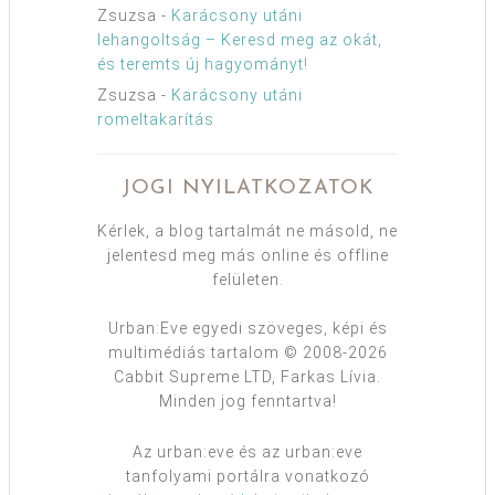
Zsuzsa
-
Karácsony utáni
lehangoltság – Keresd meg az okát,
és teremts új hagyományt!
Zsuzsa
-
Karácsony utáni
romeltakarítás
JOGI NYILATKOZATOK
Kérlek, a blog tartalmát ne másold, ne
jelentesd meg más online és offline
felületen.
Urban:Eve egyedi szöveges, képi és
multimédiás tartalom © 2008-2026
Cabbit Supreme LTD, Farkas Lívia.
Minden jog fenntartva!
Az urban:eve és az urban:eve
tanfolyami portálra vonatkozó