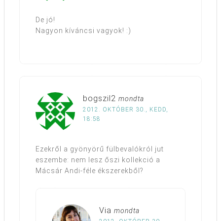
De jó!
Nagyon kíváncsi vagyok! :)
bogszil2
mondta
2012. OKTÓBER 30., KEDD,
18:58
Ezekről a gyönyörű fülbevalókról jut
eszembe: nem lesz őszi kollekció a
Mácsár Andi-féle ékszerekből?
Via
mondta