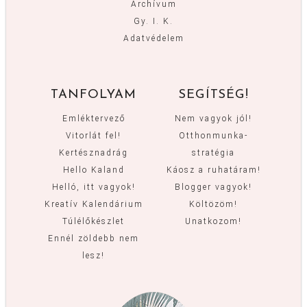
Archívum
Gy. I. K.
Adatvédelem
TANFOLYAM
SEGÍTSÉG!
Emléktervező
Nem vagyok jól!
Vitorlát fel!
Otthonmunka-
Kertésznadrág
stratégia
Hello Kaland
Káosz a ruhatáram!
Helló, itt vagyok!
Blogger vagyok!
Kreatív Kalendárium
Költözöm!
Túlélőkészlet
Unatkozom!
Ennél zöldebb nem
lesz!