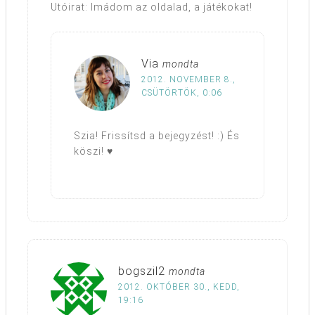
Utóirat: Imádom az oldalad, a játékokat!
Via
mondta
2012. NOVEMBER 8.,
CSÜTÖRTÖK, 0:06
Szia! Frissítsd a bejegyzést! :) És
köszi! ♥
bogszil2
mondta
2012. OKTÓBER 30., KEDD,
19:16