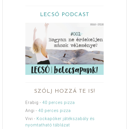
LECSÓ PODCAST
SZÓLJ HOZZÁ TE IS!
Erabig
-
40 perces pizza
Angi
-
40 perces pizza
Vivi
-
Kockapóker játékszabály és
nyomtatható táblázat