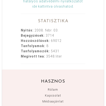
hatályos adatvédelmi nyilatkozatot
ide kattintva olvashatod
.
STATISZTIKA
Nyitás:
2008. febr. 03.
Bejegyzések:
3714
Hozzászólások:
69012
Tanfolyamok:
8
Tanfolyamozók:
5431
Megivott tea:
3548 liter
HASZNOS
Rólam
Kapcsolat
Médiaajánlat