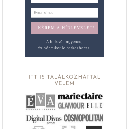
A hírlevél ingyenes,
és bármikor leiratkozhatsz.
ITT IS TALÁLKOZHATTÁL
VELEM