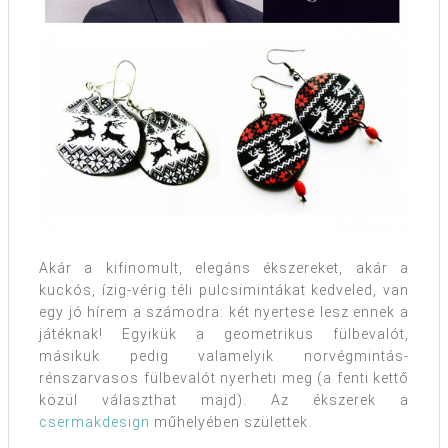
Akár a kifinomult, elegáns ékszereket, akár a
kuckós, ízig-vérig téli pulcsimintákat kedveled, van
egy jó hírem a számodra: két nyertese lesz ennek a
játéknak! Egyikük a geometrikus fülbevalót,
másikuk pedig valamelyik norvégmintás-
rénszarvasos fülbevalót nyerheti meg (a fenti kettő
közül választhat majd). Az ékszerek a
csermakdesign
műhelyében születtek.