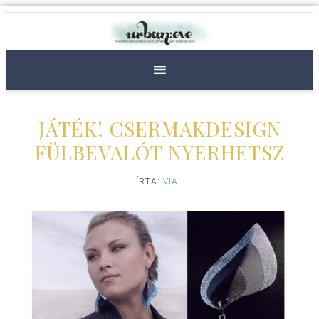
JÁTÉK! CSERMAKDESIGN
FÜLBEVALÓT NYERHETSZ
ÍRTA:
VIA
|