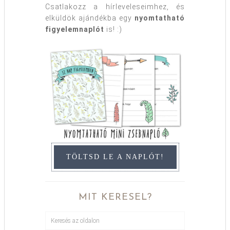
Csatlakozz a hírleveleseimhez, és
elküldök ajándékba egy
nyomtatható
figyelemnaplót
is! :)
TÖLTSD LE A NAPLÓT!
MIT KERESEL?