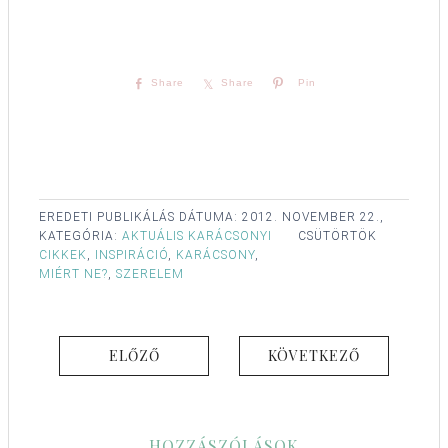
Share
Share
Pin
EREDETI PUBLIKÁLÁS DÁTUMA:
2012. NOVEMBER 22.,
KATEGÓRIA:
AKTUÁLIS KARÁCSONYI
CSÜTÖRTÖK
CIKKEK
,
INSPIRÁCIÓ
,
KARÁCSONY
,
MIÉRT NE?
,
SZERELEM
ELŐZŐ
KÖVETKEZŐ
HOZZÁSZÓLÁSOK