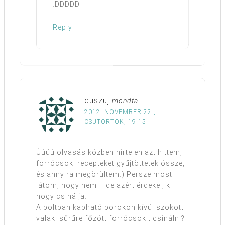
:DDDDD
Reply
duszuj
mondta
2012. NOVEMBER 22.,
CSÜTÖRTÖK, 19:15
Úúúú olvasás közben hirtelen azt hittem,
forrócsoki recepteket gyűjtöttetek össze,
és annyira megörültem:) Persze most
látom, hogy nem – de azért érdekel, ki
hogy csinálja.
A boltban kapható porokon kívül szokott
valaki sűrűre főzött forrócsokit csinálni?