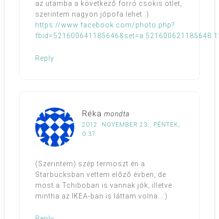
az utamba a következő forró csokis ötlet,
szerintem nagyon jópofa lehet :)
https://www.facebook.com/photo.php?
fbid=521600641185646&set=a.521600621185648.1
Reply
Réka
mondta
2012. NOVEMBER 23., PÉNTEK,
0:37
(Szerintem) szép termoszt én a
Starbucksban vettem előző évben, de
most a Tchiboban is vannak jók, illetve
mintha az IKEA-ban is láttam volna…:)
Reply