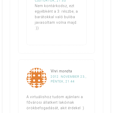
CSÜTÖRTÖK, 21:53
Nem kontárkodsz, ezt
egyébként a 3. részbe, a
barátokkal való buliba
javasoltam volna majd.
:))
Vivi
mondta
2012. NOVEMBER 23.,
PÉNTEK, 21:44
A virtuálishoz tudom ajánlani a
fővárosi állatkert lakóinak
örökbefogadását, akit érdekel :)