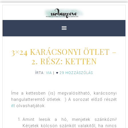
3×24 KARÁCSONYI ÖTLET –
2. RÉSZ: KETTEN
ÍRTA:
VIA
|
29 HOZZÁSZÓLÁS
Íme a kettesben (is) megvalósítható, karácsonyi
hangulatteremtő ötletek. :) A sorozat előző részét
itt
olvashatjátok.
Amint leesik a hó, menjetek szánkózni!
Kérjetek kölcsön szánkót valakitől, ha nincs