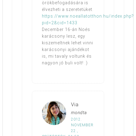
örökbefogadására is
élvezheti a szeretetüket.
https://www.noeallatotthon.hu/index.php?
pid=2&cid=1433
December 16-án Noés
karácsony lesz, egy
kiszemeltnek lehet vinni
karácsonyi ajándékot
is, mi tavaly voltunk és
nagyon jó buli volt! :)
Via
mondta
2012.
NOVEMBER
22.,