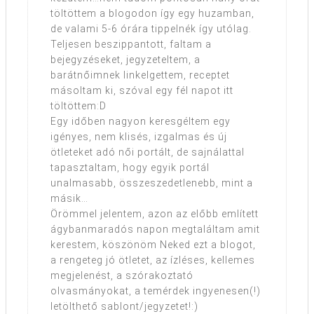
töltöttem a blogodon így egy huzamban,
de valami 5-6 órára tippelnék így utólag.
Teljesen beszippantott, faltam a
bejegyzéseket, jegyzeteltem, a
barátnőimnek linkelgettem, receptet
másoltam ki, szóval egy fél napot itt
töltöttem:D
Egy időben nagyon keresgéltem egy
igényes, nem klisés, izgalmas és új
ötleteket adó női portált, de sajnálattal
tapasztaltam, hogy egyik portál
unalmasabb, összeszedetlenebb, mint a
másik…
Örömmel jelentem, azon az előbb említett
ágybanmaradós napon megtaláltam amit
kerestem, köszönöm Neked ezt a blogot,
a rengeteg jó ötletet, az ízléses, kellemes
megjelenést, a szórakoztató
olvasmányokat, a temérdek ingyenesen(!)
letölthető sablont/jegyzetet!:)