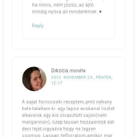
ha nincs, nem jössz, az ajtó
mindig nyitva áll mindenkinek. ♥
Reply
Dikoca
mondta
2012. NOVEMBER 23., PÉNTEK,
12:17
A sajat forrocsoki receptem,amit nehany
hete talaltam ki: egy lapos evokanal lisztet
elkeverek egy kis olvasztott vajon(nem
margarinon), szep lassan hozzaontok ket
deci tejet,vigyazva hogy ne legyen
csomos. Lassan felforralom,amikor mar