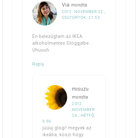
Via
mondta
2012. NOVEMBER 22.,
CSÜTÖRTÖK, 21:53
Én belezúgtam az IKEA
alkoholmentes Glöggjébe…
Uhuuuh.
Reply
misuzu
mondta
2012.
NOVEMBER
26., HÉTFŐ,
9:59
júúúj glögi! megyek az
ikeába, köszi hogy