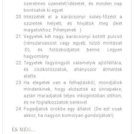
szerelmes üzenetet/idézetet, és minden nap
bontsatok ki egyet.
Intézzétek el a karácsonyi sütés-főzést a
szüleitek helyett, és hívjátok meg őket
magatokhoz. Pihenjenek. :)
Vegyetek két nagy, karácsonyi kötött pulcsit
(rénszarvasost vagy egyéb, túlzó mintásat
:D), és fotózkodjatok benne. Legyen
hagyomány.
Tegyetek fagyöngyöt valamelyik ajtófélfára,
és csókolózzatok, ahányszor átmentek
alatta.
Ha elegetek van a felhajtásból, mondjátok
mindenkinek, hogy elutaztok az ünnepekre,
aztán maradjatok teljes inkognitóban otthon,
és ne foglalkozzatok senkivel.
Fogadjatok örökbe egy állatot. (De ezt csak
akkor, ha nagyon komolyan gondoljátok!)
ÉS MÉG…