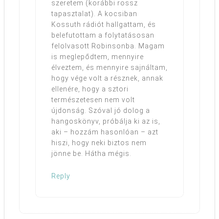
szeretem (korábbi rossz
tapasztalat). A kocsiban
Kossuth rádiót hallgattam, és
belefutottam a folytatásosan
felolvasott Robinsonba. Magam
is meglepődtem, mennyire
élveztem, és mennyire sajnáltam,
hogy vége volt a résznek, annak
ellenére, hogy a sztori
természetesen nem volt
újdonság. Szóval jó dolog a
hangoskönyv, próbálja ki az is,
aki – hozzám hasonlóan – azt
hiszi, hogy neki biztos nem
jönne be. Hátha mégis.
Reply