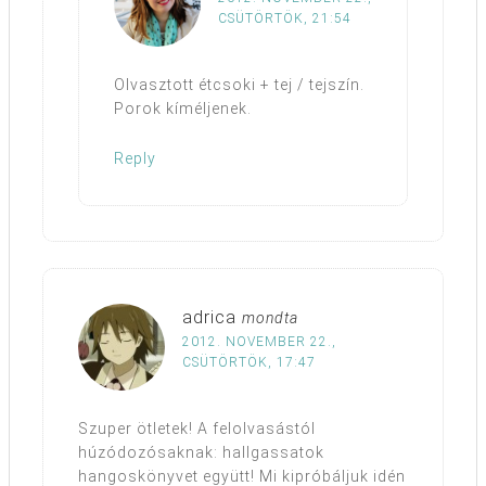
CSÜTÖRTÖK, 21:54
Olvasztott étcsoki + tej / tejszín.
Porok kíméljenek.
Reply
adrica
mondta
2012. NOVEMBER 22.,
CSÜTÖRTÖK, 17:47
Szuper ötletek! A felolvasástól
húzódozósaknak: hallgassatok
hangoskönyvet együtt! Mi kipróbáljuk idén