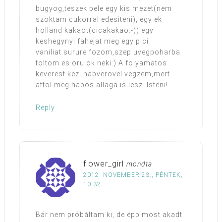
bugyog,teszek bele egy kis mezet(nem
szoktam cukorral edesiteni), egy ek
holland kakaot(cicakakao:-)) egy
keshegynyi fahejat meg egy pici
vaniliat.surure fozom,szep uvegpoharba
toltom es orulok neki:) A folyamatos
keverest kezi habverovel vegzem,mert
attol meg habos allaga is lesz. Isteni!
Reply
flower_girl
mondta
2012. NOVEMBER 23., PÉNTEK,
10:32
Bár nem próbáltam ki, de épp most akadt