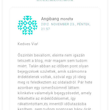
Angibang
mondta
2012. NOVEMBER 23., PÉNTEK,
21:57
Kedves Via!
Őszintén bevallom, eleinte nem igazán
tetszett a blog, már magam sem tudom
miért. Talán abban az időben pont olyan
bejegyzések születtek, amik számomra
érdektelenek voltak, szóval egy jó ideig
meg is feledkeztem az oldaladról. Pár hete
azonban egy ismerősömnél láttam
kilinkelve valamelyik bejegyzésedet, amely
felkeltette az érdeklődésemet, így
rákattintottam,és innentől időutazásba
kezdtem…nem tudom pontosan hány órát