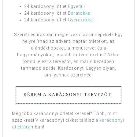
24 karácsonyi ötlet
Egyedül
24 karácsonyi ötlet
Barátokkal
24 karácsonyi ötlet
Gyerekekkel
Szeretnéd írásban megtervezni az ünnepeket? Egy
helyre írnád az adventi naptár ötleteket, az
ajándéktippeket, a menütervet és a
hagyományokat, családi történeteket is? Akkor
töltsd le ezt a tervezőt, és máris kezedben
tarthatod az idei Karácsonyt. Legyen olyan,
amilyennek szeretnéd!
KÉREM A KARÁCSONYI TERVEZŐT!
Még több karácsonyi ötletet keresel? Több, mint
száz kreatív karácsonyi cikket találsz a
karácsonyi
ötlettáram
ban!