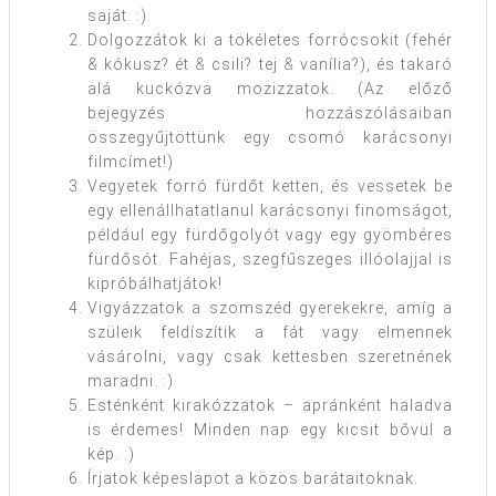
saját. :)
Dolgozzátok ki a tökéletes forrócsokit (fehér
& kókusz? ét & csili? tej & vanília?), és takaró
alá kuckózva mozizzatok. (Az előző
bejegyzés hozzászólásaiban
összegyűjtöttünk egy csomó karácsonyi
filmcímet!)
Vegyetek forró fürdőt ketten, és vessetek be
egy ellenállhatatlanul karácsonyi finomságot,
például egy fürdőgolyót vagy egy gyömbéres
fürdősót. Fahéjas, szegfűszeges illóolajjal is
kipróbálhatjátok!
Vigyázzatok a szomszéd gyerekekre, amíg a
szüleik feldíszítik a fát vagy elmennek
vásárolni, vagy csak kettesben szeretnének
maradni. :)
Esténként kirakózzatok – apránként haladva
is érdemes! Minden nap egy kicsit bővül a
kép. :)
Írjatok képeslapot a közös barátaitoknak.