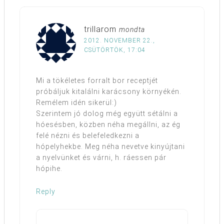
trillarom
mondta
2012. NOVEMBER 22.,
CSÜTÖRTÖK, 17:04
Mi a tökéletes forralt bor receptjét
próbáljuk kitalálni karácsony környékén.
Remélem idén sikerül:)
Szerintem jó dolog még együtt sétálni a
hóesésben, közben néha megállni, az ég
felé nézni és belefeledkezni a
hópelyhekbe. Meg néha nevetve kinyújtani
a nyelvünket és várni, h. ráessen pár
hópihe.
Reply