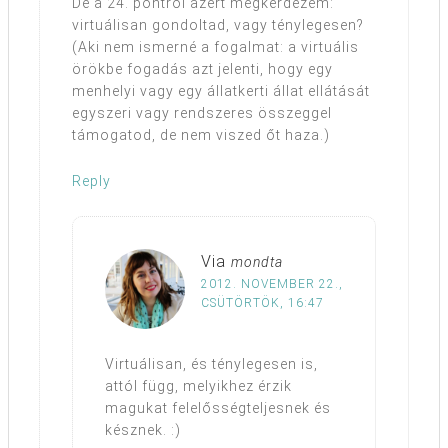
De a 24. pontról azért megkérdezem:
virtuálisan gondoltad, vagy ténylegesen?
(Aki nem ismerné a fogalmat: a virtuális
örökbe fogadás azt jelenti, hogy egy
menhelyi vagy egy állatkerti állat ellátását
egyszeri vagy rendszeres összeggel
támogatod, de nem viszed őt haza.)
Reply
Via
mondta
2012. NOVEMBER 22.,
CSÜTÖRTÖK, 16:47
Virtuálisan, és ténylegesen is,
attól függ, melyikhez érzik
magukat felelősségteljesnek és
késznek. :)