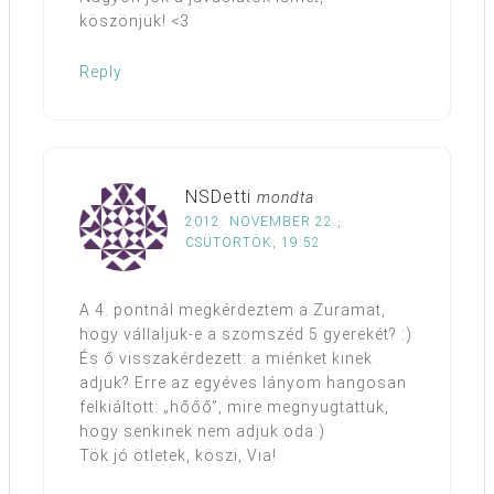
köszönjük! <3
Reply
NSDetti
mondta
2012. NOVEMBER 22.,
CSÜTÖRTÖK, 19:52
A 4. pontnál megkérdeztem a Zuramat,
hogy vállaljuk-e a szomszéd 5 gyerekét? :)
És ő visszakérdezett: a miénket kinek
adjuk? Erre az egyéves lányom hangosan
felkiáltott: „hőőő”, mire megnyugtattuk,
hogy senkinek nem adjuk oda:)
Tök jó ötletek, köszi, Via!