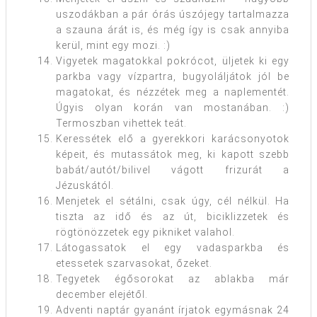
uszodákban a pár órás úszójegy tartalmazza
a szauna árát is, és még így is csak annyiba
kerül, mint egy mozi. :)
Vigyetek magatokkal pokrócot, üljetek ki egy
parkba vagy vízpartra, bugyoláljátok jól be
magatokat, és nézzétek meg a naplementét.
Úgyis olyan korán van mostanában. :)
Termoszban vihettek teát.
Keressétek elő a gyerekkori karácsonyotok
képeit, és mutassátok meg, ki kapott szebb
babát/autót/bilivel vágott frizurát a
Jézuskától.
Menjetek el sétálni, csak úgy, cél nélkül. Ha
tiszta az idő és az út, biciklizzetek és
rögtönözzetek egy pikniket valahol.
Látogassatok el egy vadasparkba és
etessetek szarvasokat, őzeket.
Tegyetek égősorokat az ablakba már
december elejétől.
Adventi naptár gyanánt írjatok egymásnak 24