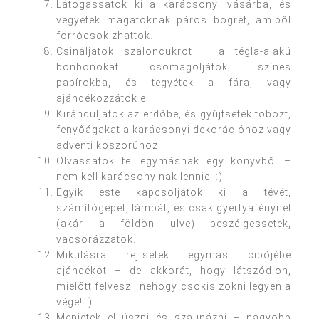
Látogassatok ki a karácsonyi vásárba, és
vegyetek magatoknak páros bögrét, amiből
forrócsokizhattok.
Csináljatok szaloncukrot – a tégla-alakú
bonbonokat csomagoljátok színes
papírokba, és tegyétek a fára, vagy
ajándékozzátok el.
Kiránduljatok az erdőbe, és gyűjtsetek tobozt,
fenyőágakat a karácsonyi dekorációhoz vagy
adventi koszorúhoz.
Olvassatok fel egymásnak egy könyvből –
nem kell karácsonyinak lennie. :)
Egyik este kapcsoljátok ki a tévét,
számítógépet, lámpát, és csak gyertyafénynél
(akár a földön ülve) beszélgessetek,
vacsorázzatok.
Mikulásra rejtsetek egymás cipőjébe
ajándékot – de akkorát, hogy látszódjon,
mielőtt felveszi, nehogy csokis zokni legyen a
vége! :)
Menjetek el úszni és szaunázni – nagyobb