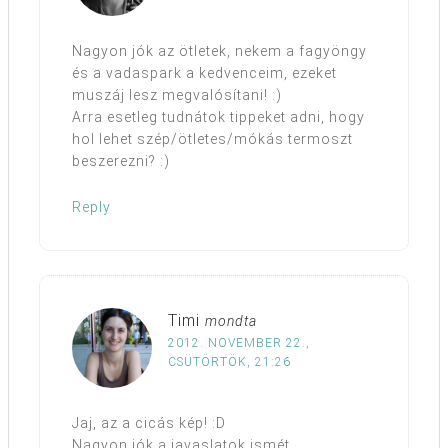
Nagyon jók az ötletek, nekem a fagyöngy
és a vadaspark a kedvenceim, ezeket
muszáj lesz megvalósítani! :)
Arra esetleg tudnátok tippeket adni, hogy
hol lehet szép/ötletes/mókás termoszt
beszerezni? :)
Reply
Timi
mondta
2012. NOVEMBER 22.,
CSÜTÖRTÖK, 21:26
Jaj, az a cicás kép! :D
Nagyon jók a javaslatok ismét,