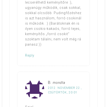
lecserélhető keményítőre :),
ugyanúgy működik, csak sokkal,
sokkal olcsóbb. Pudingfőzéshez
is azt használom, forró csokinál
is működik. :) (Barátoknak én is
ilyen csokis-kakaós, forró tejes,
keményítős „forró csokit”
szoktam tálalni, nem volt még rá
panasz:))
Reply
B.
mondta
2012. NOVEMBER 22.,
CSÜTÖRTÖK, 20:01