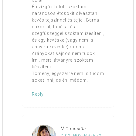
Szia!
Én vízgőz fölött szoktam
narancsos étcsokit olvasztani
kevés tejszínnel és tejjel. Barna
cukorral, fahéjjal és
szegfűszeggel szoktam ízesíteni,
és egy kevéske (vagy nem is
annyira kevéske) rummal.
Arányokat sajnos nem tudok
írni, mert látványra szoktam
készíteni.
Tömény, egyszerre nem is tudom
sokat inni, de én imádom.
Reply
Via
mondta
2012. NOVEMBER 22.,