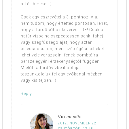
a Téli bereket :)
Csak egy észrevétel a 3. ponthoz: Via,
nem tudom, hogy értetted pontosan, lehet,
hogy a fürdősóhoz keverve… DE! Csak a
natúr vízbe ne csepegtessen senki fahéj
vagy szegfűszegolajat, hogy aztán
belecsücsüljön, mert szép égési sebeket
lehet vele varázsolni fenék-combtájra –
persze egyéni érzékenységtől függően.
Mielőtt a fürdővízbe illóolajat
teszünk,oldjuk fel egy evőkanál mézben,
vagy kis tejben. :)
Reply
Via
mondta
2012. NOVEMBER 22.,
CSÜTÖRTÖK, 17:48