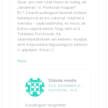
Olyat, ami nem csak finom és meleg, de
„tartalmas” is. Pontosan hogyan?
Én 1-2 kanál pudingport keverek holland
kakaóporral és kis cukorral, majd be a
mikróba – saját találmány, és fincsi, de
biztos vagyok benne, hogy nem ez A
Tökéletes Forrócsoki, ha
valamelyikőtöknek van kedvenc receptje,
amit megosztana légyszilégyszi sikítson
(= gépeljen). Köszi:):)
Reply
Szavaa
mondta
2012. NOVEMBER 22.,
CSÜTÖRTÖK, 19:31
A pudingpor nyugodtan