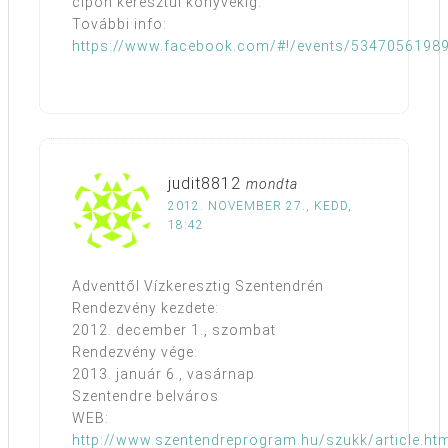
cipőn keresztül könyvekig.
További info:
https://www.facebook.com/#!/events/5347056198
judit8812
mondta
2012. NOVEMBER 27., KEDD,
18:42
Adventtől Vízkeresztig Szentendrén
Rendezvény kezdete:
2012. december 1., szombat
Rendezvény vége:
2013. január 6., vasárnap
Szentendre belváros
WEB:
http://www.szentendreprogram.hu/szukk/article.htm