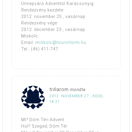
Ünnepváró Adventtól Karácsonyig
Rendezvény kezdete:
2012. november 25., vasárnap
Rendezvény vége:
2012. december 23., vasárnap
Miskolc
Email:
miskolc@tourinform.hu
Tel.: (46) 411-747
trillarom
mondta
2012. NOVEMBER 27., KEDD,
18:21
Mi? Dóm Téri Advent
Hol? Szeged, Dóm Tér