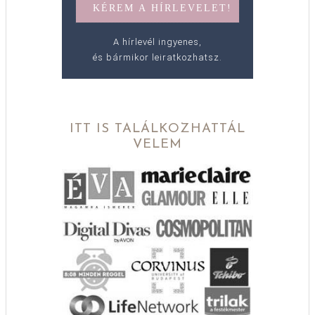
A hírlevél ingyenes,
és bármikor leiratkozhatsz.
ITT IS TALÁLKOZHATTÁL
VELEM