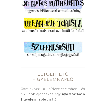
LETÖLTHETŐ
FIGYELEMNAPLÓ
Csatlakozz a hírleveleseimhez, és
elküldök ajándékba egy
nyomtatható
figyelemnaplót
is! :)