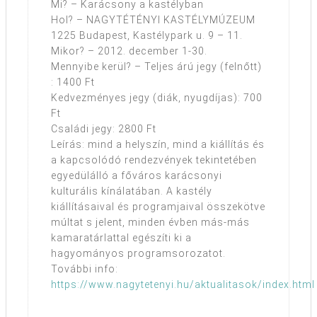
Mi? – Karácsony a kastélyban
Hol? – NAGYTÉTÉNYI KASTÉLYMÚZEUM
1225 Budapest, Kastélypark u. 9 – 11.
Mikor? – 2012. december 1-30.
Mennyibe kerül? – Teljes árú jegy (felnőtt)
: 1400 Ft
Kedvezményes jegy (diák, nyugdíjas): 700
Ft
Családi jegy: 2800 Ft
Leírás: mind a helyszín, mind a kiállítás és
a kapcsolódó rendezvények tekintetében
egyedülálló a főváros karácsonyi
kulturális kínálatában. A kastély
kiállításaival és programjaival összekötve
múltat s jelent, minden évben más-más
kamaratárlattal egészíti ki a
hagyományos programsorozatot.
További info:
https://www.nagytetenyi.hu/aktualitasok/index.html