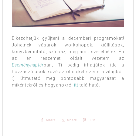
Elkezdhetjük gyűjteni a decemberi programokat!
Jöhetnek vásárok, workshopok, kiállítások,
könyvbemutató, színház, meg amit szeretnétek. Én
az én részemet oldalt vezetem az
Eseménynaptár
ban, Ti pedig írhatjátok ide a
hozzászólások közé az ötleteket szerte a világból.
:) Útmutató meg pontosabb magyarázat a
mikéntekről és hogyanokról
itt
található.
Share
Share
Pin