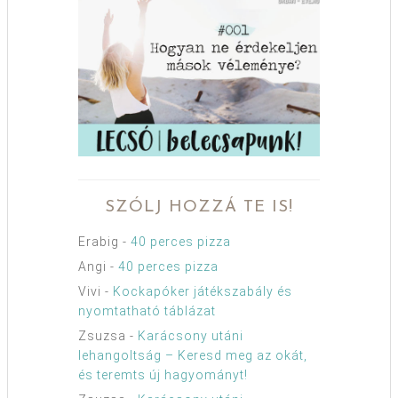
SZÓLJ HOZZÁ TE IS!
Erabig
-
40 perces pizza
Angi
-
40 perces pizza
Vivi
-
Kockapóker játékszabály és
nyomtatható táblázat
Zsuzsa
-
Karácsony utáni
lehangoltság – Keresd meg az okát,
és teremts új hagyományt!