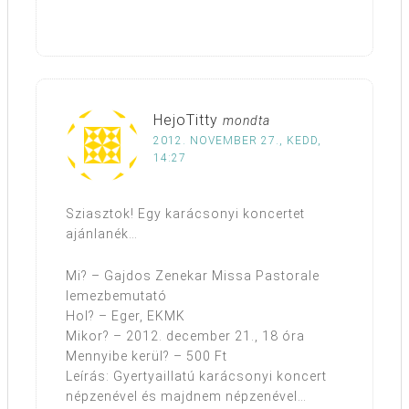
HejoTitty
mondta
2012. NOVEMBER 27., KEDD,
14:27
Sziasztok! Egy karácsonyi koncertet
ajánlanék…
Mi? – Gajdos Zenekar Missa Pastorale
lemezbemutató
Hol? – Eger, EKMK
Mikor? – 2012. december 21., 18 óra
Mennyibe kerül? – 500 Ft
Leírás: Gyertyaillatú karácsonyi koncert
népzenével és majdnem népzenével…