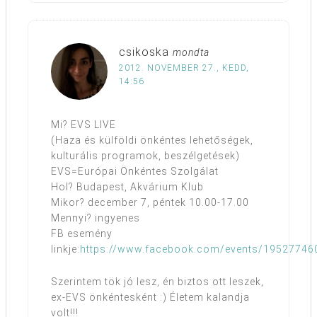
csikoska
mondta
2012. NOVEMBER 27., KEDD,
14:56
Mi? EVS LIVE
(Haza és külföldi önkéntes lehetőségek,
kulturális programok, beszélgetések)
EVS=Európai Önkéntes Szolgálat
Hol? Budapest, Akvárium Klub
Mikor? december 7, péntek 10.00-17.00
Mennyi? ingyenes
FB esemény
linkje:
https://www.facebook.com/events/19527746
Szerintem tök jó lesz, én biztos ott leszek,
ex-EVS önkéntesként :) Életem kalandja
volt!!!