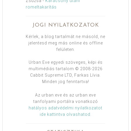
Zsuzsa
-
Karácsony utáni
romeltakarítás
JOGI NYILATKOZATOK
Kérlek, a blog tartalmát ne másold, ne
jelentesd meg más online és offline
felületen.
Urban:Eve egyedi szöveges, képi és
multimédiás tartalom © 2008-2026
Cabbit Supreme LTD, Farkas Lívia.
Minden jog fenntartva!
Az urban:eve és az urban:eve
tanfolyami portálra vonatkozó
hatályos adatvédelmi nyilatkozatot
ide kattintva olvashatod
.