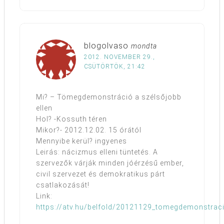
blogolvaso
mondta
2012. NOVEMBER 29.,
CSÜTÖRTÖK, 21:42
Mi? – Tömegdemonstráció a szélsőjobb
ellen
Hol? -Kossuth téren
Mikor?- 2012.12.02. 15 órától
Mennyibe kerül? ingyenes
Leirás: nácizmus elleni tüntetés. A
szervezők várják minden jóérzésű ember,
civil szervezet és demokratikus párt
csatlakozását!
Link:
https://atv.hu/belfold/20121129_tomegdemonstrac