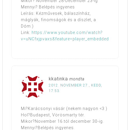
Mikor? November 28-December 23-ig
Mennyi? Belépés ingyenes
Leírás: Kézművesek, bálaszínház,
máglyák, finomságok és a díszlet, a
Dóm:)
Link:
https://www.youtube.com/watch?
v=uNCfxjpvaxs&feature=player_embedded
kkatinka
mondta
2012. NOVEMBER 27., KEDD,
17:53
Mi?Karácsonyi vásár (nekem nagyon <3 )
Hol?Budapest, Vörösmarty tér.
Mikor?November 16.tól december 30-ig.
Mennyi?Belépés ingyenes.