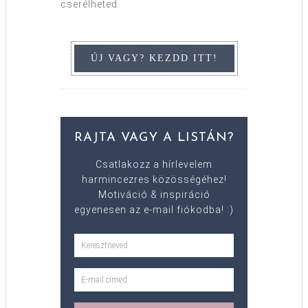
cserélheted.
RAJTA VAGY A LISTÁN?
Csatlakozz a hírlevelem
harmincezres közösségéhez!
Motiváció & inspiráció
egyenesen az e-mail fiókodba! :)