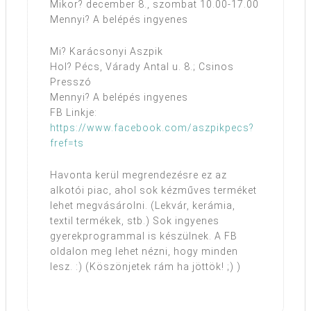
Mikor? december 8., szombat 10.00-17.00
Mennyi? A belépés ingyenes
Mi? Karácsonyi Aszpik
Hol? Pécs, Várady Antal u. 8.; Csinos
Presszó
Mennyi? A belépés ingyenes
FB Linkje:
https://www.facebook.com/aszpikpecs?
fref=ts
Havonta kerül megrendezésre ez az
alkotói piac, ahol sok kézműves terméket
lehet megvásárolni. (Lekvár, kerámia,
textil termékek, stb.) Sok ingyenes
gyerekprogrammal is készülnek. A FB
oldalon meg lehet nézni, hogy minden
lesz. :) (Köszönjetek rám ha jöttök! ;) )