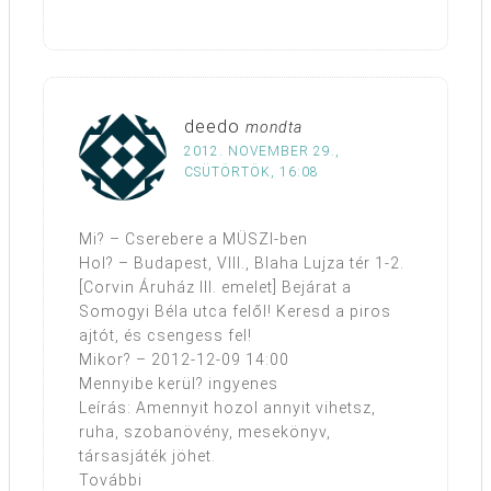
deedo
mondta
2012. NOVEMBER 29.,
CSÜTÖRTÖK, 16:08
Mi? – Cserebere a MÜSZI-ben
Hol? – Budapest, VIII., Blaha Lujza tér 1-2.
[Corvin Áruház III. emelet] Bejárat a
Somogyi Béla utca felől! Keresd a piros
ajtót, és csengess fel!
Mikor? – 2012-12-09 14:00
Mennyibe kerül? ingyenes
Leírás: Amennyit hozol annyit vihetsz,
ruha, szobanövény, mesekönyv,
társasjáték jöhet.
További