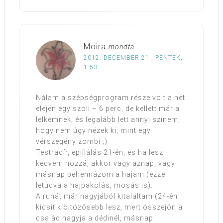
Moira
mondta
2012. DECEMBER 21., PÉNTEK,
1:53
Nálam a szépségprogram része volt a hét
elején egy szoli – 6 perc, de kellett már a
lelkemnek, és legalább lett annyi színem,
hogy nem úgy nézek ki, mint egy
vérszegény zombi ;)
Testradír, epillálás 21-én, és ha lesz
kedvem hozzá, akkor vagy aznap, vagy
másnap behennázom a hajam (ezzel
letudva a hajpakolás, mosás is).
A ruhát már nagyjából kitaláltam (24-én
kicsit kiöltözősebb lesz, mert összejön a
család nagyja a dédinél, másnap