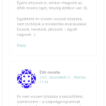
Éjjelre öltözünk ki, amikor megyünk az
élféli misére (igen, tényleg éjfélkor van :D).
Egyébként mi sosem visszük túlzásba,
nem törődünk a mindenféle elvárásokkal.
Eszünk, nevetünk, játszunk – együtt
vagyunk. :)
Reply
Enn
mondta
2012. DECEMBER 21., PÉNTEK,
17:56
Én nem viszem túlzásba a készülődést,
szerencsére – a szépségprogramnak