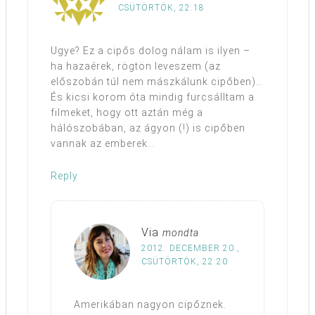
CSÜTÖRTÖK, 22:18
Ugye? Ez a cipős dolog nálam is ilyen –
ha hazaérek, rögtön leveszem (az
előszobán túl nem mászkálunk cipőben)…
És kicsi korom óta mindig furcsálltam a
filmeket, hogy ott aztán még a
hálószobában, az ágyon (!) is cipőben
vannak az emberek…
Reply
Via
mondta
2012. DECEMBER 20.,
CSÜTÖRTÖK, 22:20
Amerikában nagyon cipőznek.