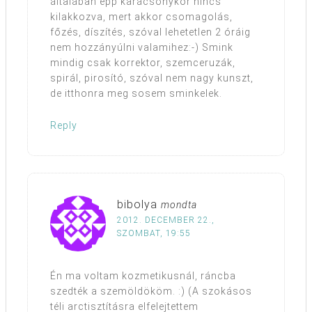
általában épp karácsonykor nincs
kilakkozva, mert akkor csomagolás,
főzés, díszítés, szóval lehetetlen 2 óráig
nem hozzányúlni valamihez:-) Smink
mindig csak korrektor, szemceruzák,
spirál, pirosító, szóval nem nagy kunszt,
de itthonra meg sosem sminkelek.
Reply
bibolya
mondta
2012. DECEMBER 22.,
SZOMBAT, 19:55
Én ma voltam kozmetikusnál, ráncba
szedték a szemöldököm. :) (A szokásos
téli arctisztításra elfelejtettem