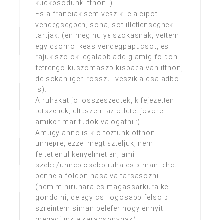
kuckosodunk itthon :)
Es a franciak sem veszik le a cipot
vendegsegben, soha, sot illetlensegnek
tartjak. (en meg hulye szokasnak, vettem
egy csomo ikeas vendegpapucsot, es
rajuk szolok legalabb addig amig foldon
fetrengo-kuszomaszo kisbaba van itthon,
de sokan igen rosszul veszik a csaladbol
is).
A ruhakat jol osszeszedtek, kifejezetten
tetszenek, elteszem az otletet jovore
amikor mar tudok valogatni :)
Amugy anno is kioltoztunk otthon
unnepre, ezzel megtiszteljuk, nem
feltetlenul kenyelmetlen, ami
szebb/unneplosebb ruha es siman lehet
benne a foldon hasalva tarsasozni….
(nem miniruhara es magassarkura kell
gondolni, de egy csillogosabb felso pl
szreintem siman belefer hogy ennyit
megadjunk a karacsonynak).