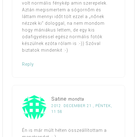
volt normális fénykép amin szerepelek.
Aztán megismertem a sógornőm és
láttam mennyi időt tölt ezzel a „nőnek
nézzek ki” dologgal, na nem mondom
hogy mániákus lettem, de egy kis
odafigyeléssel egész normális fotók
készülnek ezóta rólam is :-)) Szóval
biztatok mindenkit :-)
Reply
Satine
mondta
2012. DECEMBER 21., PÉNTEK,
11:58
Én is már múlt héten összeállítottam a