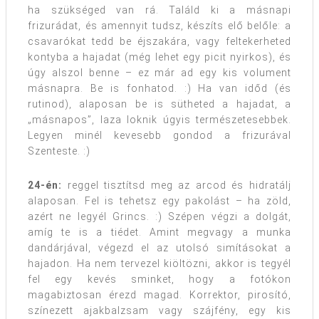
ha szükséged van rá. Találd ki a másnapi
frizurádat, és amennyit tudsz, készíts elő belőle: a
csavarókat tedd be éjszakára, vagy feltekerheted
kontyba a hajadat (még lehet egy picit nyirkos), és
úgy alszol benne – ez már ad egy kis volument
másnapra. Be is fonhatod. :) Ha van időd (és
rutinod), alaposan be is sütheted a hajadat, a
„másnapos”, laza loknik úgyis természetesebbek.
Legyen minél kevesebb gondod a frizurával
Szenteste. :)
24-én:
reggel tisztítsd meg az arcod és hidratálj
alaposan. Fel is tehetsz egy pakolást – ha zöld,
azért ne legyél Grincs. :) Szépen végzi a dolgát,
amíg te is a tiédet. Amint megvagy a munka
dandárjával, végezd el az utolsó simításokat a
hajadon. Ha nem tervezel kiöltözni, akkor is tegyél
fel egy kevés sminket, hogy a fotókon
magabiztosan érezd magad. Korrektor, pirosító,
színezett ajakbalzsam vagy szájfény, egy kis