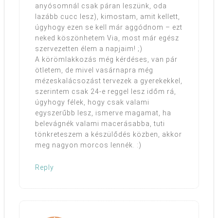
anyósomnál csak páran leszünk, oda
lazább cucc lesz), kimostam, amit kellett,
úgyhogy ezen se kell már aggódnom – ezt
neked köszönhetem Via, most már egész
szervezetten élem a napjaim! ;)
A körömlakkozás még kérdéses, van pár
ötletem, de mivel vasárnapra még
mézeskalácsozást tervezek a gyerekekkel,
szerintem csak 24-e reggel lesz időm rá,
úgyhogy félek, hogy csak valami
egyszerűbb lesz, ismerve magamat, ha
belevágnék valami macerásabba, tuti
tönkreteszem a készülődés közben, akkor
meg nagyon morcos lennék. :)
Reply