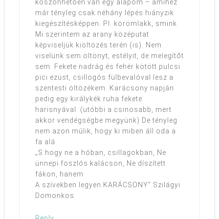
köszönhetően van egy alapom – amihez
már tényleg csak néhány lépés hiányzik
kiegészítésképpen. Pl. körömlakk, smink
Mi szerintem az arany középutat
képviseljük kiöltözés terén (is). Nem
viselünk sem öltönyt, estélyit, de melegítőt
sem. Fekete nadrág és fehér kötött pulcsi
pici ezüst, csillogós fülbevalóval lesz a
szentesti öltözékem. Karácsony napján
pedig egy királykék ruha fekete
harisnyával. (utóbbi a csinosabb, mert
akkor vendégségbe megyünk) De tényleg
nem azon múlik, hogy ki miben áll oda a
fa alá.
„S hogy ne a hóban, csillagokban, Ne
ünnepi foszlós kalácson, Ne díszített
fákon, hanem
A szívekben legyen KARÁCSONY” Szilágyi
Domonkos
Reply