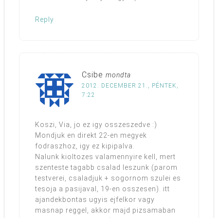
Reply
Csibe
mondta
2012. DECEMBER 21., PÉNTEK,
7:22
Koszi, Via, jo ez igy osszeszedve :)
Mondjuk en direkt 22-en megyek
fodraszhoz, igy ez kipipalva.
Nalunk kioltozes valamennyire kell, mert
szenteste tagabb csalad leszunk (parom
testverei, csaladjuk + sogornom szulei es
tesoja a pasijaval, 19-en osszesen). itt
ajandekbontas ugyis ejfelkor vagy
masnap reggel, akkor majd pizsamaban