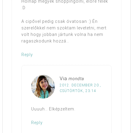
Holnap megyek shoppingolni, előre félek
:D
A cipővel pedig csak óvatosan :) Én
szerelőkkel nem szoktam levetetni, mert
volt hogy jobban jártunk volna ha nem
ragaszkodunk hozzá…
Reply
Via
mondta
2012. DECEMBER 20.,
CSÜTÖRTÖK, 23:14
Uuuuh… Elképzeltem.
Reply