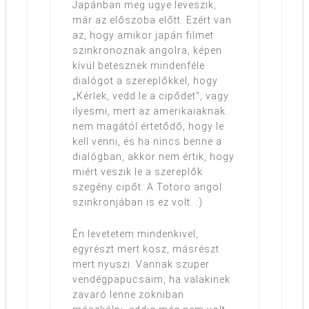
Japánban meg ugye leveszik,
már az előszoba előtt. Ezért van
az, hogy amikor japán filmet
szinkronoznak angolra, képen
kívül betesznek mindenféle
dialógot a szereplőkkel, hogy
„Kérlek, vedd le a cipődet”, vagy
ilyesmi, mert az amerikaiaknak
nem magától értetődő, hogy le
kell venni, és ha nincs benne a
dialógban, akkor nem értik, hogy
miért veszik le a szereplők
szegény cipőt. A Totoro angol
szinkronjában is ez volt. :)
Én levetetem mindenkivel,
egyrészt mert kosz, másrészt
mert nyuszi. Vannak szuper
vendégpapucsaim, ha valakinek
zavaró lenne zokniban