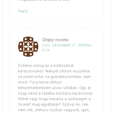
Reply
l2njpy
mondta
2012. DECEMBER 21., PÉNTEK,
6:19
Érdekes dolog ez a kiöltözősdi
karácsonykor. Nekünk otthon eszünkbe
se jutott soha, se gyerekkoromban, sem
most. Fura lenne otthon
kényelmetlenkedni utcai ruhában. Úgy. pl.
hogy nézel a fotelba húzódva karácsonyi
filmet vagy hogy hasalsz a szőnyegen a
fa alatt meg egyáltalán? Szóval mi, illik,
nem illik, otthoni ruciban vagyunk, igen,