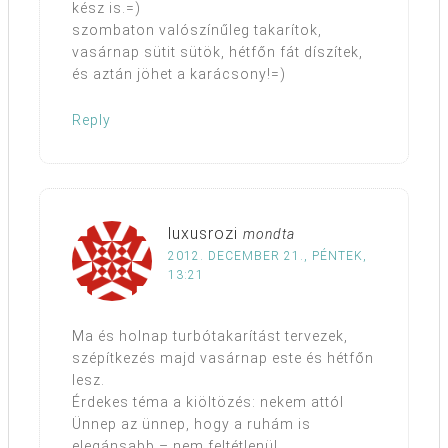
kész is.=)
szombaton valószínűleg takarítok,
vasárnap sütit sütök, hétfőn fát díszítek,
és aztán jöhet a karácsony!=)
Reply
luxusrozi
mondta
2012. DECEMBER 21., PÉNTEK,
13:21
Ma és holnap turbótakarítást tervezek,
szépítkezés majd vasárnap este és hétfőn
lesz.
Érdekes téma a kiöltözés: nekem attól
Ünnep az ünnep, hogy a ruhám is
elegánsabb – nem feltétlenül