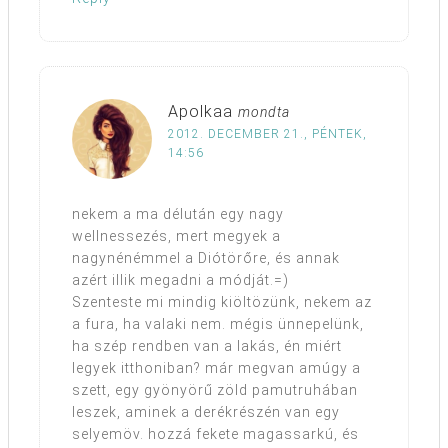
Apolkaa
mondta
2012. DECEMBER 21., PÉNTEK,
14:56
nekem a ma délután egy nagy
wellnessezés, mert megyek a
nagynénémmel a Diótörőre, és annak
azért illik megadni a módját.=)
Szenteste mi mindig kiöltözünk, nekem az
a fura, ha valaki nem. mégis ünnepelünk,
ha szép rendben van a lakás, én miért
legyek itthoniban? már megvan amúgy a
szett, egy gyönyörű zöld pamutruhában
leszek, aminek a derékrészén van egy
selyemöv. hozzá fekete magassarkú, és