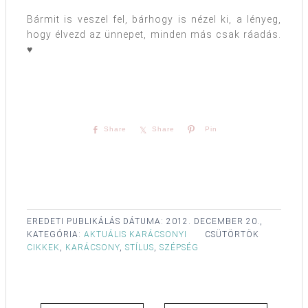
Bármit is veszel fel, bárhogy is nézel ki, a lényeg,
hogy élvezd az ünnepet, minden más csak ráadás.
♥
Share
Share
Pin
EREDETI PUBLIKÁLÁS DÁTUMA:
2012. DECEMBER 20.,
KATEGÓRIA:
AKTUÁLIS KARÁCSONYI
CSÜTÖRTÖK
CIKKEK
,
KARÁCSONY
,
STÍLUS
,
SZÉPSÉG