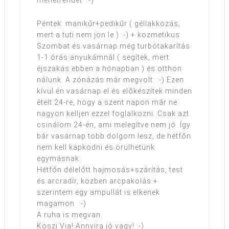
menetrendet. :-)
Péntek: manikűr+pedikűr ( géllakkozás,
mert a tuti nem jön le ) :-) + kozmetikus
Szombat és vasárnap még turbótakarítás
1-1 órás anyukámnál ( segítek, mert
éjszakás ebben a hónapban ) és otthon
nálunk. A zónázás már megvolt. :-) Ezen
kívül én vasárnap el és előkészítek minden
ételt 24-re, hogy a szent napon már ne
nagyon kelljen ezzel foglalkozni. Csak azt
csinálom 24-én, ami melegítve nem jó. Így
bár vasárnap több dolgom lesz, de hétfőn
nem kell kapkodni és örülhetünk
egymásnak.
Hétfőn délelőtt hajmosás+szárítás, test
és arcradír, közben arcpakolás +
szerintem egy ampullát is elkenek
magamon. :-)
A ruha is megvan.
Köszi Via! Annyira jó vagy! :-)