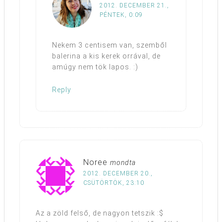
2012. DECEMBER 21.,
PÉNTEK, 0:09
Nekem 3 centisem van, szemből
balerina a kis kerek orrával, de
amúgy nem tök lapos. :)
Reply
Noree
mondta
2012. DECEMBER 20.,
CSÜTÖRTÖK, 23:10
Az a zöld felső, de nagyon tetszik :$