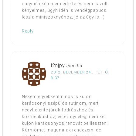
nagynénikém nem értette és nem is volt
kényelmes, úgyh idén is vendégpapucs
lesz a miniszoknyához, jó az úgy is. :)
Reply
l2njpy
mondta
2012. DECEMBER 24., HÉTFŐ,
8:37
Nekem egyébként nincs is külön
karácsonyi szépülős rutinom, mert
négyhetente járok fodrászhoz és
kozmetikushoz, és ez így elég, nem kell
külön karácsonyos renovát beilleszteni.
Körmömet magamnak rendezem, de