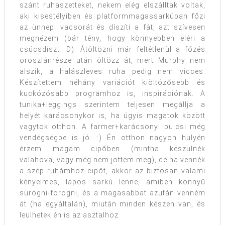
szánt ruhaszetteket, nekem elég elszálltak voltak,
aki kisestélyiben és platformmagassarkúban főzi
az ünnepi vacsorát és díszíti a fát, azt szívesen
megnézem (bár tény, hogy könnyebben eléri a
csúcsdíszt :D). Átöltözni már feltétlenül a főzés
oroszlánrésze után öltözz át, mert Murphy nem
alszik, a halászleves ruha pedig nem vicces.
Készítettem néhány variációt kiöltözősebb és
kuckózósabb programhoz is, inspirációnak. A
tunika+leggings szerintem teljesen megállja a
helyét karácsonykor is, ha úgyis magatok között
vagytok otthon. A farmer+karácsonyi pulcsi még
vendégségbe is jó. :) Én otthon nagyon hülyén
érzem magam cipőben (mintha készülnék
valahova, vagy még nem jöttem meg), de ha vennék
a szép ruhámhoz cipőt, akkor az biztosan valami
kényelmes, lapos sarkú lenne, amiben könnyű
sürögni-forogni, és a magasabbat azután venném
át (ha egyáltalán), miután minden készen van, és
leülhetek én is az asztalhoz.