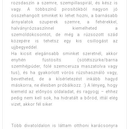
rozsdaszín a szemre, szempillaspirál, és kész is
vagy. A többszínű pirosítókból nagyon jó
összehangolt sminket ki lehet hozni, a barnásabb
árnyalatok szuperek szemre, a fehérekkel,
halványrózsaszínnel kiemelheted a
szemöldökcsontot, de még a rúzsozott szád
közepére is tehetsz egy kis csillogást az
ujjbegyeddel.
Ha kicsit elegánsabb sminket szeretnél, akkor
enyhén füstösíts (sötétszürke/barna
szemhéjpúder, fölé szemceruza maszatolva vagy
tus), és ha gyakorlott vörös rúzshasználó vagy,
bevetheted, de a kísérletezést inkább hagyd
máskorra, ne élesben próbálkozz. :) A lényeg, hogy
kiemeld az előnyös oldaladat, és ragyogj – ehhez
pedig nem kell sok, ha hidratált a bőröd, ittál elég
vizet, akkor fél siker.
Több divatoldalon is láttam otthoni karácsonyra