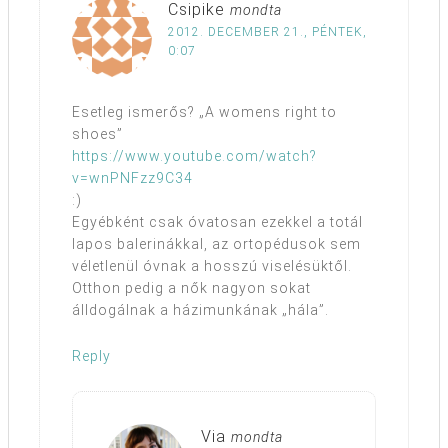
Csipike
mondta
2012. DECEMBER 21., PÉNTEK,
0:07
Esetleg ismerős? „A womens right to
shoes”
https://www.youtube.com/watch?
v=wnPNFzz9C34
:)
Egyébként csak óvatosan ezekkel a totál
lapos balerinákkal, az ortopédusok sem
véletlenül óvnak a hosszú viselésüktől.
Otthon pedig a nők nagyon sokat
álldogálnak a házimunkának „hála”.
Reply
Via
mondta