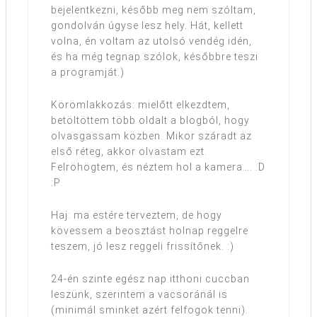
bejelentkezni, később meg nem szóltam,
gondolván úgyse lesz hely. Hát, kellett
volna, én voltam az utolsó vendég idén,
és ha még tegnap szólok, későbbre teszi
a programját.)
Körömlakkozás: mielőtt elkezdtem,
betöltöttem több oldalt a blogból, hogy
olvasgassam közben. Mikor száradt az
első réteg, akkor olvastam ezt.
Felröhögtem, és néztem hol a kamera…. :D
:P
Haj: ma estére terveztem, de hogy
kövessem a beosztást holnap reggelre
teszem, jó lesz reggeli frissítőnek. :)
24-én szinte egész nap itthoni cuccban
leszünk, szerintem a vacsoránál is
(minimál sminket azért felfogok tenni).