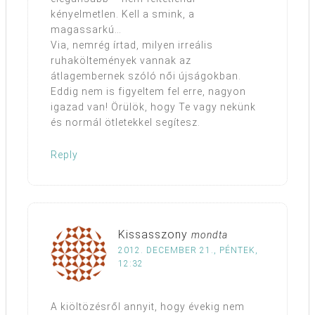
kényelmetlen. Kell a smink, a
magassarkú…
Via, nemrég írtad, milyen irreális
ruhaköltemények vannak az
átlagembernek szóló női újságokban.
Eddig nem is figyeltem fel erre, nagyon
igazad van! Örülök, hogy Te vagy nekünk
és normál ötletekkel segítesz.
Reply
Kissasszony
mondta
2012. DECEMBER 21., PÉNTEK,
12:32
A kiöltözésről annyit, hogy évekig nem