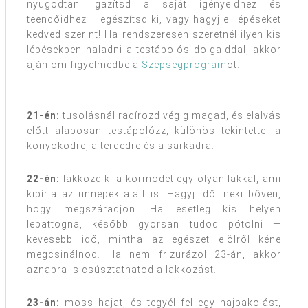
nyugodtan igazítsd a saját igényeidhez és
teendőidhez – egészítsd ki, vagy hagyj el lépéseket
kedved szerint! Ha rendszeresen szeretnél ilyen kis
lépésekben haladni a testápolós dolgaiddal, akkor
ajánlom figyelmedbe a
Szépségprogram
ot.
21-én:
tusolásnál radírozd végig magad, és elalvás
előtt alaposan testápolózz, különös tekintettel a
könyöködre, a térdedre és a sarkadra.
22-én:
lakkozd ki a körmödet egy olyan lakkal, ami
kibírja az ünnepek alatt is. Hagyj időt neki bőven,
hogy megszáradjon. Ha esetleg kis helyen
lepattogna, később gyorsan tudod pótolni —
kevesebb idő, mintha az egészet elölről kéne
megcsinálnod. Ha nem frizurázol 23-án, akkor
aznapra is csúsztathatod a lakkozást.
23-án:
moss hajat, és tegyél fel egy hajpakolást,