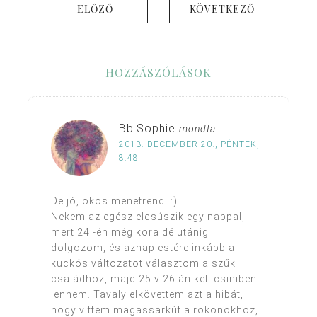
ELŐZŐ
KÖVETKEZŐ
HOZZÁSZÓLÁSOK
Bb.Sophie
mondta
2013. DECEMBER 20., PÉNTEK,
8:48
De jó, okos menetrend. :)
Nekem az egész elcsúszik egy nappal,
mert 24.-én még kora délutánig
dolgozom, és aznap estére inkább a
kuckós változatot választom a szűk
családhoz, majd 25 v 26.án kell csiniben
lennem. Tavaly elkövettem azt a hibát,
hogy vittem magassarkút a rokonokhoz,