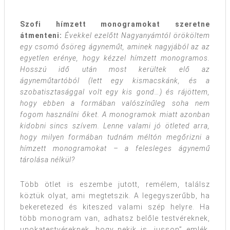
Szofi hímzett monogramokat szeretne
átmenteni:
Évekkel ezelőtt Nagyanyámtól örököltem
egy csomó ősöreg ágyneműt, aminek nagyjából az az
egyetlen erénye, hogy kézzel hímzett monogramos.
Hosszú idő után most kerültek elő az
ágyneműtartóból (lett egy kismacskánk, és a
szobatisztasággal volt egy kis gond…) és rájöttem,
hogy ebben a formában valószínűleg soha nem
fogom használni őket. A monogramok miatt azonban
kidobni sincs szívem. Lenne valami jó ötleted arra,
hogy milyen formában tudnám méltón megőrizni a
hímzett monogramokat – a felesleges ágynemű
tárolása nélkül?
Több ötlet is eszembe jutott, remélem, találsz
köztük olyat, ami megtetszik. A legegyszerűbb, ha
bekeretezed és kiteszed valami szép helyre. Ha
több monogram van, adhatsz belőle testvéreknek,
unokatestvéreknek, hogy nekik is „jusson” emlék.