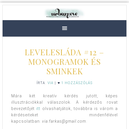
LEVELESLÁDA #12 –
MONOGRAMOK ÉS
SMINKEK
ÍRTA:
VIA
|
1 HOZZÁSZÓLÁS
Mára két kreatív kérdés jutott, képes
illusztrációkkal válaszolok. A kérdezős rovat
bevezetőjét
itt
olvashatjátok, továbbra is várom a
kérdéseiteket mindenfélével
kapcsolatban:
via.farkas@gmail.com
.