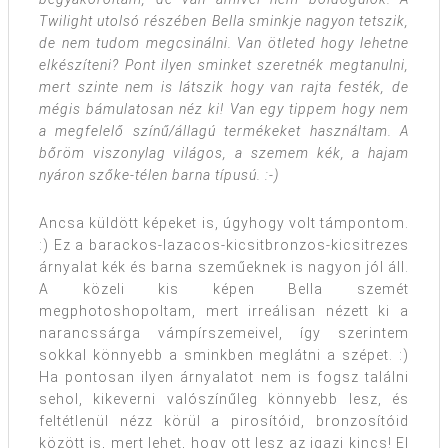
Twilight utolsó részében Bella sminkje nagyon tetszik,
de nem tudom megcsinálni. Van ötleted hogy lehetne
elkészíteni? Pont ilyen sminket szeretnék megtanulni,
mert szinte nem is látszik hogy van rajta festék, de
mégis bámulatosan néz ki!
Van egy tippem hogy nem
a megfelelő színű/állagú termékeket használtam. A
bőröm viszonylag világos, a szemem kék, a hajam
nyáron szőke-télen barna típusú. :-)
Ancsa küldött képeket is, úgyhogy volt támpontom.
:) Ez a barackos-lazacos-kicsitbronzos-kicsitrezes
árnyalat kék és barna szeműeknek is nagyon jól áll.
A közeli kis képen Bella szemét
megphotoshopoltam, mert irreálisan nézett ki a
narancssárga vámpírszemeivel, így szerintem
sokkal könnyebb a sminkben meglátni a szépet. :)
Ha pontosan ilyen árnyalatot nem is fogsz találni
sehol, kikeverni valószínűleg könnyebb lesz, és
feltétlenül nézz körül a pirosítóid, bronzosítóid
között is, mert lehet, hogy ott lesz az igazi kincs! El