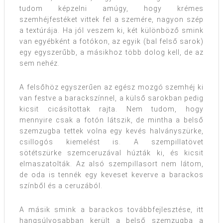
tudom képzelni amúgy, hogy krémes
szemhéjfestéket vittek fel a szemére, nagyon szép
a textúrája. Ha jól veszem ki, két különböző smink
van egyébként a fotókon, az egyik (bal felső sarok)
egy egyszerűbb, a másikhoz több dolog kell, de az
sem nehéz.
A felsőhöz egyszerűen az egész mozgó szemhéj ki
van festve a barackszínnel, a külső sarokban pedig
kicsit cicásítottak rajta. Nem tudom, hogy
mennyire csak a fotón látszik, de mintha a belső
szemzugba tettek volna egy kevés halványszürke,
csillogós kiemelést is. A szempillatövet
sötétszürke szemceruzával húzták ki, és kicsit
elmaszatolták. Az alsó szempillasort nem látom,
de oda is tennék egy keveset keverve a barackos
színből és a ceruzából.
A másik smink a barackos továbbfejlesztése, itt
hangsúlyosabban került a belső szemzugba a