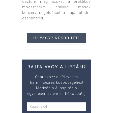
osztom meg azokat a praktikus
módszereket, amikkel mások
konzerv-megoldásait a saját utadra
cserélheted.
RAJTA VAGY A LISTÁN?
Csatlakozz a hírlevelem
harmincezres közösségéhez!
Motiváció & inspiráció
egyenesen az e-mail fiókodba! :)