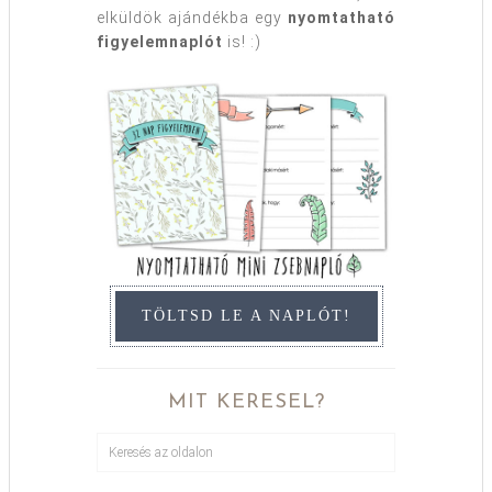
elküldök ajándékba egy
nyomtatható
figyelemnaplót
is! :)
TÖLTSD LE A NAPLÓT!
MIT KERESEL?