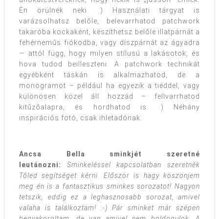
Én örülnék neki. :) Használati tárgyat is
varázsolhatsz belőle, belevarrhatod patchwork
takaróba kockaként, készíthetsz belőle illatpárnát a
fehérneműs fiókodba, vagy díszpárnát az ágyadra
— attól függ, hogy milyen stílusú a lakásotok, és
hova tudod beilleszteni. A patchwork technikát
egyébként táskán is alkalmazhatod, de a
monogramot – például ha egyezik a tiéddel, vagy
különösen közel áll hozzád – fellvarrhatod
kitűzőalapra, és hordhatod is. :) Néhány
inspirációs fotó, csak ihletadónak:
Ancsa Bella sminkjét szeretné
leutánozni:
Sminkeléssel kapcsolatban szeretnék
Tőled segítséget kérni. Először is hagy köszönjem
meg én is a fantasztikus sminkes sorozatot! Nagyon
tetszik, eddig ez a leghasznosabb sorozat, amivel
valaha is találkoztam! :-) Pár sminket már szépen
begyakoroltam, de van amivel nem boldogulok. A