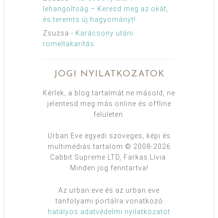
lehangoltság – Keresd meg az okát,
és teremts új hagyományt!
Zsuzsa
-
Karácsony utáni
romeltakarítás
JOGI NYILATKOZATOK
Kérlek, a blog tartalmát ne másold, ne
jelentesd meg más online és offline
felületen.
Urban:Eve egyedi szöveges, képi és
multimédiás tartalom © 2008-2026
Cabbit Supreme LTD, Farkas Lívia.
Minden jog fenntartva!
Az urban:eve és az urban:eve
tanfolyami portálra vonatkozó
hatályos adatvédelmi nyilatkozatot