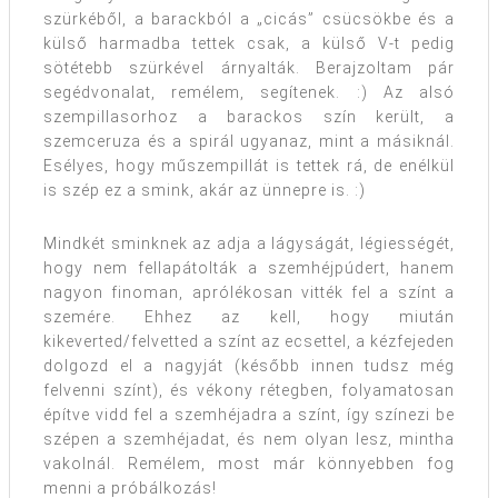
szürkéből, a barackból a „cicás” csücsökbe és a
külső harmadba tettek csak, a külső V-t pedig
sötétebb szürkével árnyalták. Berajzoltam pár
segédvonalat, remélem, segítenek. :) Az alsó
szempillasorhoz a barackos szín került, a
szemceruza és a spirál ugyanaz, mint a másiknál.
Esélyes, hogy műszempillát is tettek rá, de enélkül
is szép ez a smink, akár az ünnepre is. :)
Mindkét sminknek az adja a lágyságát, légiességét,
hogy nem fellapátolták a szemhéjpúdert, hanem
nagyon finoman, aprólékosan vitték fel a színt a
szemére. Ehhez az kell, hogy miután
kikeverted/felvetted a színt az ecsettel, a kézfejeden
dolgozd el a nagyját (később innen tudsz még
felvenni színt), és vékony rétegben, folyamatosan
építve vidd fel a szemhéjadra a színt, így színezi be
szépen a szemhéjadat, és nem olyan lesz, mintha
vakolnál. Remélem, most már könnyebben fog
menni a próbálkozás!