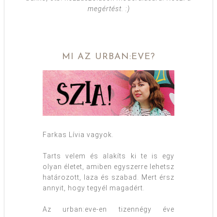
megértést. :)
MI AZ URBAN:EVE?
Farkas Lívia vagyok.
Tarts velem és alakíts ki te is egy
olyan életet, amiben egyszerre lehetsz
határozott, laza és szabad. Mert érsz
annyit, hogy tegyél magadért.
Az urban:eve-en tizennégy éve