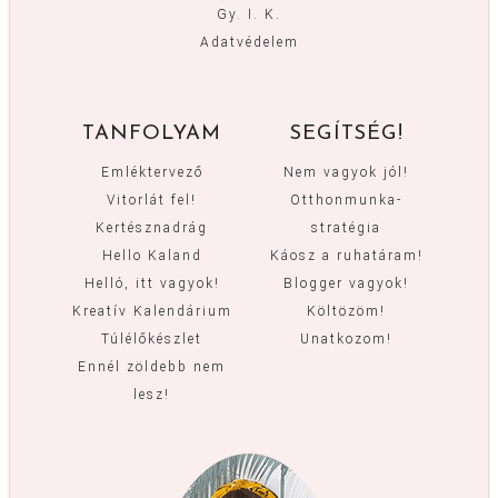
Gy. I. K.
Adatvédelem
TANFOLYAM
SEGÍTSÉG!
Emléktervező
Nem vagyok jól!
Vitorlát fel!
Otthonmunka-
Kertésznadrág
stratégia
Hello Kaland
Káosz a ruhatáram!
Helló, itt vagyok!
Blogger vagyok!
Kreatív Kalendárium
Költözöm!
Túlélőkészlet
Unatkozom!
Ennél zöldebb nem
lesz!