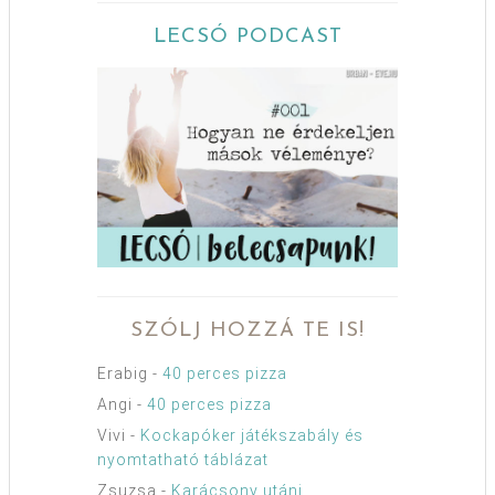
LECSÓ PODCAST
SZÓLJ HOZZÁ TE IS!
Erabig
-
40 perces pizza
Angi
-
40 perces pizza
Vivi
-
Kockapóker játékszabály és
nyomtatható táblázat
Zsuzsa
-
Karácsony utáni