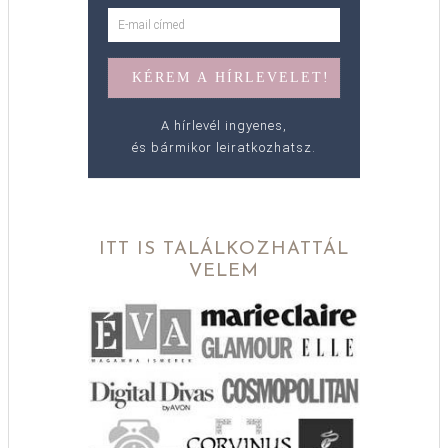
A hírlevél ingyenes,
és bármikor leiratkozhatsz.
ITT IS TALÁLKOZHATTÁL
VELEM