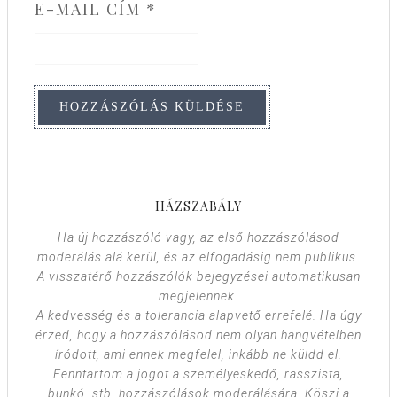
E-MAIL CÍM
*
HÁZSZABÁLY
Ha új hozzászóló vagy, az első hozzászólásod
moderálás alá kerül, és az elfogadásig nem publikus.
A visszatérő hozzászólók bejegyzései automatikusan
megjelennek.
A kedvesség és a tolerancia alapvető errefelé. Ha úgy
érzed, hogy a hozzászólásod nem olyan hangvételben
íródott, ami ennek megfelel, inkább ne küldd el.
Fenntartom a jogot a személyeskedő, rasszista,
bunkó, stb. hozzászólások moderálására. Köszi a