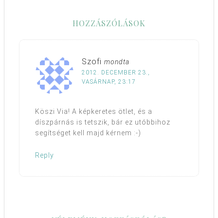
HOZZÁSZÓLÁSOK
Szofi
mondta
2012. DECEMBER 23.,
VASÁRNAP, 23:17
Köszi Via! A képkeretes ötlet, és a
díszpárnás is tetszik, bár ez utóbbihoz
segítséget kell majd kérnem :-)
Reply