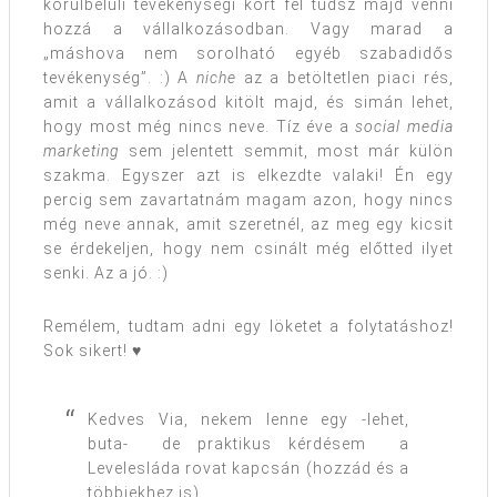
körülbelüli tevékenységi kört fel tudsz majd venni
hozzá a vállalkozásodban. Vagy marad a
„máshova nem sorolható egyéb szabadidős
tevékenység”. :) A
niche
az a betöltetlen piaci rés,
amit a vállalkozásod kitölt majd, és simán lehet,
hogy most még nincs neve. Tíz éve a
social media
marketing
sem jelentett semmit, most már külön
szakma. Egyszer azt is elkezdte valaki! Én egy
percig sem zavartatnám magam azon, hogy nincs
még neve annak, amit szeretnél, az meg egy kicsit
se érdekeljen, hogy nem csinált még előtted ilyet
senki. Az a jó. :)
Remélem, tudtam adni egy löketet a folytatáshoz!
Sok sikert! ♥
Kedves Via, nekem lenne egy -lehet,
buta- de praktikus kérdésem a
Levelesláda rovat kapcsán (hozzád és a
többiekhez is).