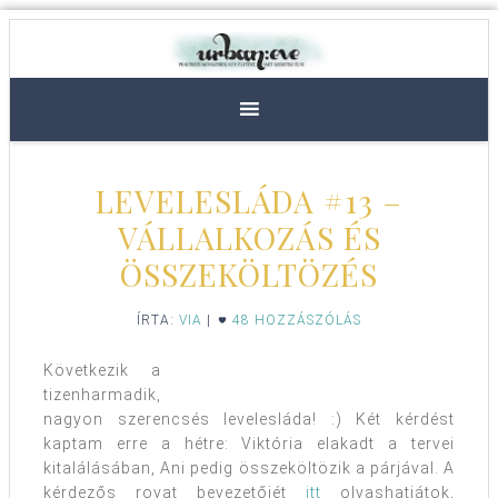
LEVELESLÁDA #13 –
VÁLLALKOZÁS ÉS
ÖSSZEKÖLTÖZÉS
ÍRTA:
VIA
|
48 HOZZÁSZÓLÁS
Következik a
tizenharmadik,
nagyon szerencsés levelesláda! :) Két kérdést
kaptam erre a hétre: Viktória elakadt a tervei
kitalálásában, Ani pedig összeköltözik a párjával. A
kérdezős rovat bevezetőjét
itt
olvashatjátok,