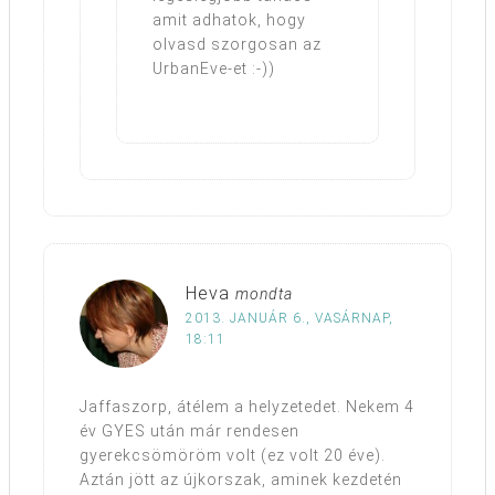
amit adhatok, hogy
olvasd szorgosan az
UrbanEve-et :-))
Heva
mondta
2013. JANUÁR 6., VASÁRNAP,
18:11
Jaffaszorp, átélem a helyzetedet. Nekem 4
év GYES után már rendesen
gyerekcsömöröm volt (ez volt 20 éve).
Aztán jött az újkorszak, aminek kezdetén