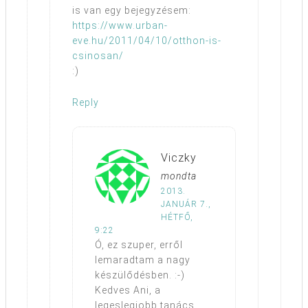
is van egy bejegyzésem:
https://www.urban-
eve.hu/2011/04/10/otthon-is-
csinosan/
:)
Reply
Viczky
mondta
2013.
JANUÁR 7.,
HÉTFŐ,
9:22
Ó, ez szuper, erről
lemaradtam a nagy
készülődésben. :-)
Kedves Ani, a
legeslegjobb tanács