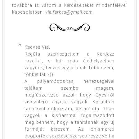
továbbra is várom a kérdéseiteket mindenfélével
kapcsolatban:
via.farkas@gmail.com
.
Kedves Via,
Régóta szemezgettem a Kėrdezz
rovattal, s bár más élethelyzetben
vagyunk, teszek egy próbát. Több szem,
tôbbet lát!:-))
A pályamódosítás nehézségeivel
találtam szembe magam,
megfűszerezve azzal, hogy Gyes-ről
visszatérő anyuka vagyok. Korábban
tanárként dolgoztam, de amióta itthon
vagyok a kisfiammal fogalmazódott
meg bennem, hogy a tanításnak egy új
formáját keresem. Az önismereti
csoportok vezetése szerves része volt a