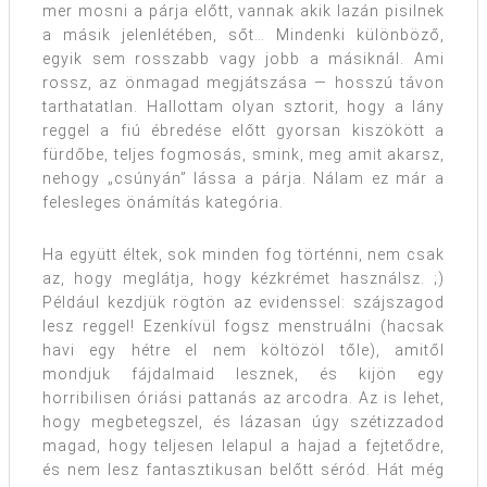
mer mosni a párja előtt, vannak akik lazán pisilnek
a másik jelenlétében, sőt… Mindenki különböző,
egyik sem rosszabb vagy jobb a másiknál. Ami
rossz, az önmagad megjátszása — hosszú távon
tarthatatlan. Hallottam olyan sztorit, hogy a lány
reggel a fiú ébredése előtt gyorsan kiszökött a
fürdőbe, teljes fogmosás, smink, meg amit akarsz,
nehogy „csúnyán” lássa a párja. Nálam ez már a
felesleges önámítás kategória.
Ha együtt éltek, sok minden fog történni, nem csak
az, hogy meglátja, hogy kézkrémet használsz. ;)
Például kezdjük rögtön az evidenssel: szájszagod
lesz reggel! Ezenkívül fogsz menstruálni (hacsak
havi egy hétre el nem költözöl tőle), amitől
mondjuk fájdalmaid lesznek, és kijön egy
horribilisen óriási pattanás az arcodra. Az is lehet,
hogy megbetegszel, és lázasan úgy szétizzadod
magad, hogy teljesen lelapul a hajad a fejtetődre,
és nem lesz fantasztikusan belőtt séród. Hát még