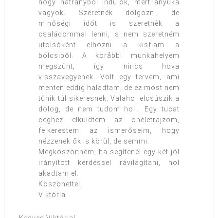
hogy hátrányból indulok, mert anyuka
vagyok. Szeretnék dolgozni, de
minőségi időt is szeretnèk a
családommal lenni, s nem szeretném
utolsóként elhozni a kisfiam a
bölcsiből. A koråbbi munkahelyem
megszűnt, így nincs hova
visszavegyenek. Volt egy tervem, ami
menten eddig haladtam, de ez most nem
tűnik túl sikeresnek. Valahol elcsúszik a
dolog, de nem tudom hol… Egy tucat
céghez elküldtem az önéletrajzom,
felkerestem az ismerőseim, hogy
nézzenek ők is körül, de semmi.
Megköszönném, ha segítenèl egy-két jól
irányított kėrdéssel rávilágítani, hol
akadtam el.
Köszönettel,
Viktória