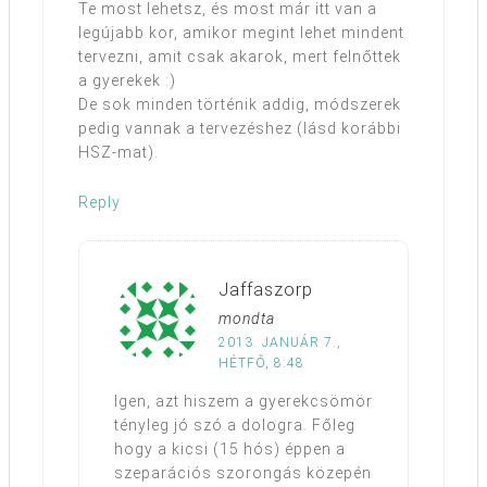
Te most lehetsz, és most már itt van a
legújabb kor, amikor megint lehet mindent
tervezni, amit csak akarok, mert felnőttek
a gyerekek :)
De sok minden történik addig, módszerek
pedig vannak a tervezéshez (lásd korábbi
HSZ-mat).
Reply
Jaffaszorp
mondta
2013. JANUÁR 7.,
HÉTFŐ, 8:48
Igen, azt hiszem a gyerekcsömör
tényleg jó szó a dologra. Főleg
hogy a kicsi (15 hós) éppen a
szeparációs szorongás közepén