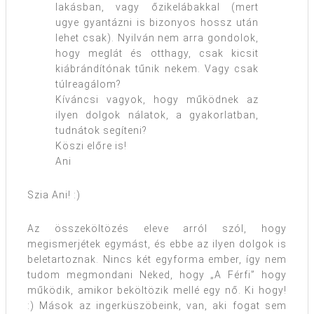
lakásban, vagy őzikelábakkal (mert
ugye gyantázni is bizonyos hossz után
lehet csak). Nyilván nem arra gondolok,
hogy meglát és otthagy, csak kicsit
kiábrándítónak tűnik nekem. Vagy csak
túlreagálom?
Kíváncsi vagyok, hogy működnek az
ilyen dolgok nálatok, a gyakorlatban,
tudnátok segíteni?
Köszi előre is!
Ani
Szia Ani! :)
Az összeköltözés eleve arról szól, hogy
megismerjétek egymást, és ebbe az ilyen dolgok is
beletartoznak. Nincs két egyforma ember, így nem
tudom megmondani Neked, hogy „A Férfi” hogy
működik, amikor beköltözik mellé egy nő. Ki hogy!
:) Mások az ingerküszöbeink, van, aki fogat sem