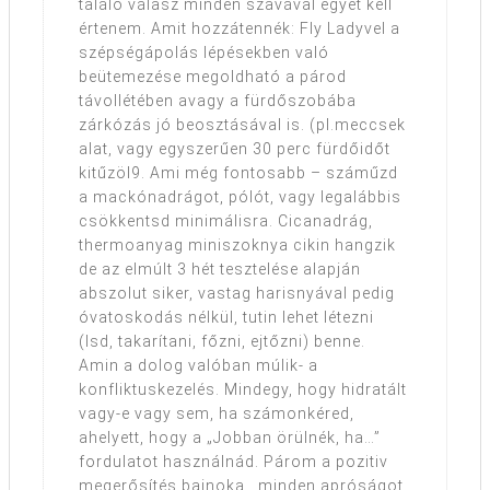
találó válasz minden szavával egyet kell
értenem. Amit hozzátennék: Fly Ladyvel a
szépségápolás lépésekben való
beütemezése megoldható a párod
távollétében avagy a fürdőszobába
zárkózás jó beosztásával is. (pl.meccsek
alat, vagy egyszerűen 30 perc fürdőidőt
kitűzöl9. Ami még fontosabb – száműzd
a mackónadrágot, pólót, vagy legalábbis
csökkentsd minimálisra. Cicanadrág,
thermoanyag miniszoknya cikin hangzik
de az elmúlt 3 hét tesztelése alapján
abszolut siker, vastag harisnyával pedig
óvatoskodás nélkül, tutin lehet létezni
(lsd, takarítani, főzni, ejtőzni) benne.
Amin a dolog valóban múlik- a
konfliktuskezelés. Mindegy, hogy hidratált
vagy-e vagy sem, ha számonkéred,
ahelyett, hogy a „Jobban örülnék, ha…”
fordulatot használnád. Párom a pozitiv
megerősítés bajnoka,, minden apróságot