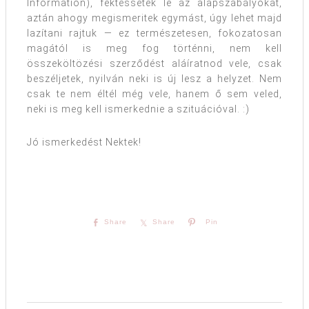
Information), fektessétek le az alapszabályokat,
aztán ahogy megismeritek egymást, úgy lehet majd
lazítani rajtuk — ez természetesen, fokozatosan
magától is meg fog történni, nem kell
összeköltözési szerződést aláíratnod vele, csak
beszéljetek, nyilván neki is új lesz a helyzet. Nem
csak te nem éltél még vele, hanem ő sem veled,
neki is meg kell ismerkednie a szituációval. :)
Jó ismerkedést Nektek!
Share
Share
Pin