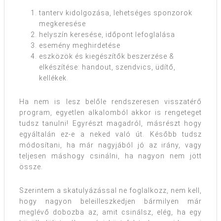
tanterv kidolgozása, lehetséges sponzorok
megkeresése
helyszín keresése, időpont lefoglalása
esemény meghirdetése
eszközök és kiegészítők beszerzése &
elkészítése: handout, szendvics, üdítő,
kellékek.
Ha nem is lesz belőle rendszeresen visszatérő
program, egyetlen alkalomból akkor is rengeteget
tudsz tanulni! Egyrészt magadról, másrészt hogy
egyáltalán ez-e a neked való út. Később tudsz
módosítani, ha már nagyjából jó az irány, vagy
teljesen máshogy csinálni, ha nagyon nem jött
össze.
Szerintem a skatulyázással ne foglalkozz, nem kell,
hogy nagyon beleilleszkedjen bármilyen már
meglévő dobozba az, amit csinálsz, elég, ha egy