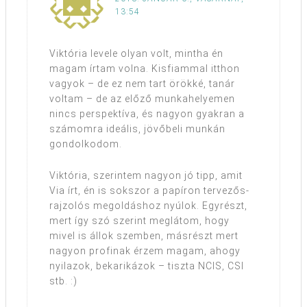
13:54
Viktória levele olyan volt, mintha én
magam írtam volna. Kisfiammal itthon
vagyok – de ez nem tart örökké, tanár
voltam – de az előző munkahelyemen
nincs perspektíva, és nagyon gyakran a
számomra ideális, jövőbeli munkán
gondolkodom.
Viktória, szerintem nagyon jó tipp, amit
Via írt, én is sokszor a papíron tervezős-
rajzolós megoldáshoz nyúlok. Egyrészt,
mert így szó szerint meglátom, hogy
mivel is állok szemben, másrészt mert
nagyon profinak érzem magam, ahogy
nyilazok, bekarikázok – tiszta NCIS, CSI
stb. :)