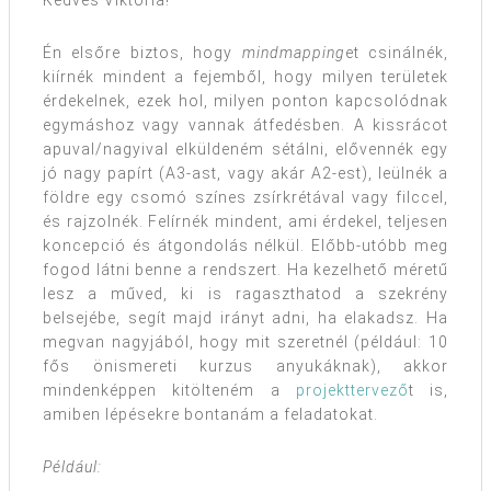
Kedves Viktória!
Én elsőre biztos, hogy
mindmapping
et csinálnék,
kiírnék mindent a fejemből, hogy milyen területek
érdekelnek, ezek hol, milyen ponton kapcsolódnak
egymáshoz vagy vannak átfedésben. A kissrácot
apuval/nagyival elküldeném sétálni, elővennék egy
jó nagy papírt (A3-ast, vagy akár A2-est), leülnék a
földre egy csomó színes zsírkrétával vagy filccel,
és rajzolnék. Felírnék mindent, ami érdekel, teljesen
koncepció és átgondolás nélkül. Előbb-utóbb meg
fogod látni benne a rendszert. Ha kezelhető méretű
lesz a műved, ki is ragaszthatod a szekrény
belsejébe, segít majd irányt adni, ha elakadsz. Ha
megvan nagyjából, hogy mit szeretnél (például: 10
fős önismereti kurzus anyukáknak), akkor
mindenképpen kitölteném a
projekttervező
t is,
amiben lépésekre bontanám a feladatokat.
Például: