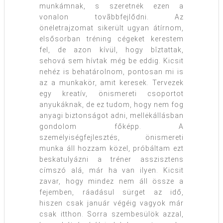
munkámnak, s szeretnėk ezen a
vonalon tovãbbfejlődni. Az
önėletrajzomat sikerült ugyan átírnom,
elsősorban tréning cégeket kerestem
fel, de azon kívül, hogy bîztattak,
sehová sem hívtak még be eddig. Kicsit
nehéz is behatárolnom, pontosan mi is
az a munkakör, amit keresek. Tervezek
egy kreatív, önismereti csoportot
anyukáknak, de ez tudom, hogy nem fog
anyagi biztonságot adni, mellėkállásban
gondolom főképp. A
szemėlyiségfejlesztés, önismereti
munka áll hozzam közel, próbáltam ezt
beskatulyázni a tréner asszisztens
címszó alá, már ha van ilyen. Kicsit
zavar, hogy mindez nem áll össze a
fejemben, ráadásul sürget az idő,
hiszen csak január végéig vagyok már
csak itthon. Sorra szembesülök azzal,