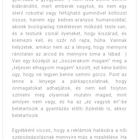
kiábrándító, mert emberek vagytok, és nem egy
steril robottal vagy felfújható guminővel költözöl
össze, hanem egy kedves-aranyos humanoiddal,
akinek biológiailag tökéletesen működő teste van,
és a testünk csinál ilyeneket, hogy kiszárad, és
krémezni kell, és szőr nő rajta, húha. Vannak
helyzetek, amikor nem az a lényeg, hogy mennyire
ránctalan az arcod és mennyire sima a lábad. :)
Van egy középút az „összerakom magam” meg a
„teljesen elhagyom magam” között, ezt kéne belőni
úgy, hogy ne legyen benne semmi görcs. Pont az
lenne a lényege a párkapcsolatnak, hogy
önmagatokat adhatjátok, és nem kell folyton
színlelni meg olyannak mutatni magad, mint
amilyen nem vagy, és ha az „ez vagyok én”-be
beletartozik a gyantázás előtti őzikeláb is, akkor
beletartozik.
Egyébként vicces, hogy a reklámok hatására a női
szépségápolásnak mennyire más a megítélése. Ha