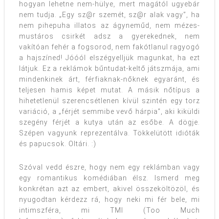
hogyan lehetne nem-hülye, mert magától ugyebár
nem tudja. „Egy sz@r szemét, sz@r alak vagy”, ha
nem pihepuha illatos az ágyneműd, nem mézes-
mustáros csirkét adsz a gyerekednek, nem
vakítóan fehér a fogsorod, nem fakótlanul ragyogó
a hajszíned! Jóóól elszégyelljük magunkat, ha ezt
látjuk. Ez a reklámok bűntudat-keltő játszmája, ami
mindenkinek árt, férfiaknak-nőknek egyaránt, és
teljesen hamis képet mutat. A másik nőtípus a
hihetetlenül szerencsétlenen kívül szintén egy torz
variáció, a „férjét semmibe vevő hárpia”, aki kiküldi
szegény férjét a kutya után az esőbe. A dögje.
Szépen vagyunk reprezentálva. Tökkelütött idióták
és papucsok. Oltári. :)
Szóval vedd észre, hogy nem egy reklámban vagy
egy romantikus komédiában élsz. Ismerd meg
konkrétan azt az embert, akivel összeköltözöl, és
nyugodtan kérdezz rá, hogy neki mi fér bele, mi
intimszféra, mi TMI (Too Much