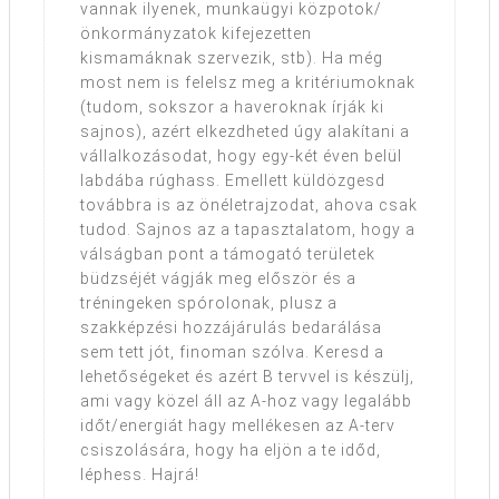
vannak ilyenek, munkaügyi közpotok/
önkormányzatok kifejezetten
kismamáknak szervezik, stb). Ha még
most nem is felelsz meg a kritériumoknak
(tudom, sokszor a haveroknak írják ki
sajnos), azért elkezdheted úgy alakítani a
vállalkozásodat, hogy egy-két éven belül
labdába rúghass. Emellett küldözgesd
továbbra is az önéletrajzodat, ahova csak
tudod. Sajnos az a tapasztalatom, hogy a
válságban pont a támogató területek
büdzséjét vágják meg először és a
tréningeken spórolonak, plusz a
szakképzési hozzájárulás bedarálása
sem tett jót, finoman szólva. Keresd a
lehetőségeket és azért B tervvel is készülj,
ami vagy közel áll az A-hoz vagy legalább
időt/energiát hagy mellékesen az A-terv
csiszolására, hogy ha eljön a te időd,
léphess. Hajrá!