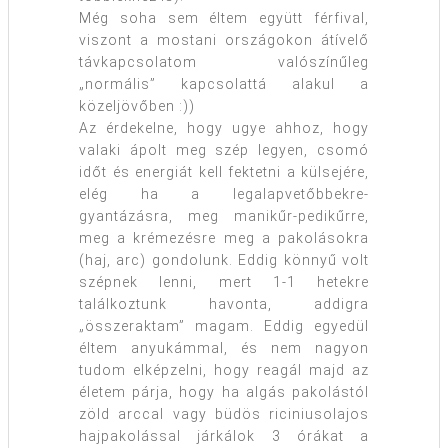
Még soha sem éltem együtt férfival,
viszont a mostani országokon átívelő
távkapcsolatom valószínűleg
„normális” kapcsolattá alakul a
közeljövőben :))
Az érdekelne, hogy ugye ahhoz, hogy
valaki ápolt meg szép legyen, csomó
időt és energiát kell fektetni a külsejére,
elég ha a legalapvetőbbekre-
gyantázásra, meg manikűr-pedikűrre,
meg a krémezésre meg a pakolásokra
(haj, arc) gondolunk. Eddig könnyű volt
szépnek lenni, mert 1-1 hetekre
találkoztunk havonta, addigra
„összeraktam” magam. Eddig egyedül
éltem anyukámmal, és nem nagyon
tudom elképzelni, hogy reagál majd az
életem párja, hogy ha algás pakolástól
zöld arccal vagy büdös riciniusolajos
hajpakolással járkálok 3 órákat a