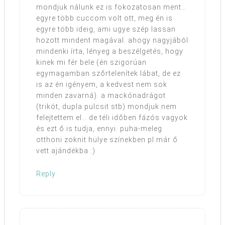
mondjuk nálunk ez is fokozatosan ment…
egyre több cuccom volt ott, meg én is
egyre több ideig, ami ugye szép lassan
hozott mindent magával. ahogy nagyjából
mindenki írta, lényeg a beszélgetés, hogy
kinek mi fér bele (én szigorúan
egymagamban szőrtelenítek lábat, de ez
is az én igényem, a kedvest nem sok
minden zavarná). a mackónadrágot
(trikót, dupla pulcsit stb) mondjuk nem
felejtettem el… de téli időben fázós vagyok
és ezt ő is tudja, ennyi. puha-meleg
otthoni zoknit hülye színekben pl már ő
vett ajándékba :)
Reply