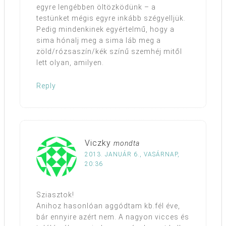
egyre lengébben öltözködünk – a
testünket mégis egyre inkább szégyelljük.
Pedig mindenkinek egyértelmű, hogy a
sima hónalj meg a sima láb meg a
zöld/rózsaszín/kék színű szemhéj mitől
lett olyan, amilyen.
Reply
Viczky
mondta
2013. JANUÁR 6., VASÁRNAP,
20:36
Sziasztok!
Anihoz hasonlóan aggódtam kb.fél éve,
bár ennyire azért nem. A nagyon vicces és