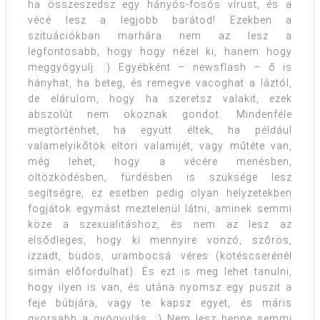
ha összeszedsz egy hányós-fosós vírust, és a
vécé lesz a legjobb barátod! Ezekben a
szituációkban marhára nem az lesz a
legfontosabb, hogy hogy nézel ki, hanem hogy
meggyógyulj. :) Egyébként – newsflash – ő is
hányhat, ha beteg, és remegve vacoghat a láztól,
de elárulom, hogy ha szeretsz valakit, ezek
abszolút nem okoznak gondot. Mindenféle
megtörténhet, ha együtt éltek, ha például
valamelyikőtök eltöri valamijét, vagy műtéte van,
még lehet, hogy a vécére menésben,
öltözködésben, fürdésben is szüksége lesz
segítségre, ez esetben pedig olyan helyzetekben
fogjátok egymást meztelenül látni, aminek semmi
köze a szexualitáshoz, és nem az lesz az
elsődleges, hogy ki mennyire vonzó, szőrös,
izzadt, büdös, urambocsá: véres (kötéscserénél
simán előfordulhat). És ezt is meg lehet tanulni,
hogy ilyen is van, és utána nyomsz egy puszit a
feje búbjára, vagy te kapsz egyet, és máris
gyorsabb a gyógyulás. :) Nem lesz benne semmi