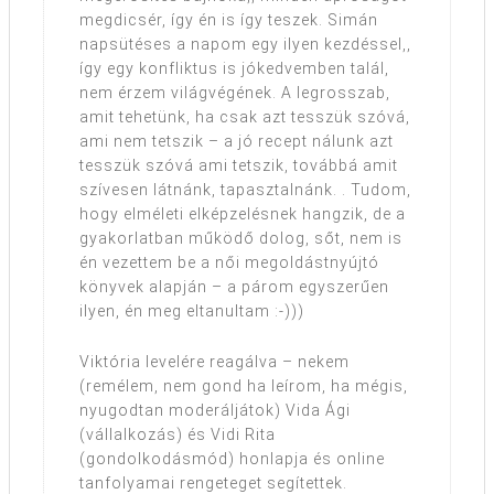
megdicsér, így én is így teszek. Simán
napsütéses a napom egy ilyen kezdéssel,,
így egy konfliktus is jókedvemben talál,
nem érzem világvégének. A legrosszab,
amit tehetünk, ha csak azt tesszük szóvá,
ami nem tetszik – a jó recept nálunk azt
tesszük szóvá ami tetszik, továbbá amit
szívesen látnánk, tapasztalnánk. . Tudom,
hogy elméleti elképzelésnek hangzik, de a
gyakorlatban működő dolog, sőt, nem is
én vezettem be a női megoldástnyújtó
könyvek alapján – a párom egyszerűen
ilyen, én meg eltanultam :-)))
Viktória levelére reagálva – nekem
(remélem, nem gond ha leírom, ha mégis,
nyugodtan moderáljátok) Vida Ági
(vállalkozás) és Vidi Rita
(gondolkodásmód) honlapja és online
tanfolyamai rengeteget segítettek.