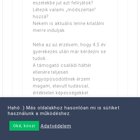
eszetekbe jut azt felírjátok?
Létezik valami „módszertan”
hozzá?
Nekem is aktuális lenne kitalálni
merre induljak.
Néha az az érzésem, hogy 4,5 év
gyerekezés után már kérdezni se
tudok…
A támogató családi háttér
ellenére teljesen
begyöpösödöttnek érzem
magam, elavult tudással,
értéktelen képességekkel.
Reply
Hahó :) Más oldalakhoz hasonlóan mi is sütiket
használunk a működéshez.
Adatvédelem
Oké, köszi
Via