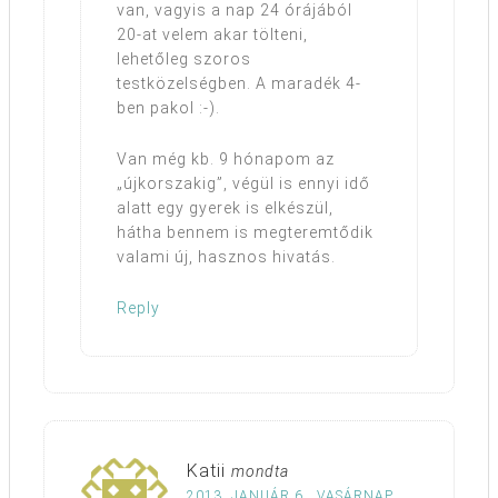
van, vagyis a nap 24 órájából
20-at velem akar tölteni,
lehetőleg szoros
testközelségben. A maradék 4-
ben pakol :-).
Van még kb. 9 hónapom az
„újkorszakig”, végül is ennyi idő
alatt egy gyerek is elkészül,
hátha bennem is megteremtődik
valami új, hasznos hivatás.
Reply
Katii
mondta
2013. JANUÁR 6., VASÁRNAP,