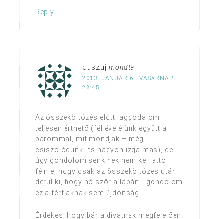
Reply
duszuj
mondta
2013. JANUÁR 6., VASÁRNAP,
23:45
Az összeköltözés előtti aggodalom
teljesen érthető (fél éve élünk együtt a
párommal, mit mondjak – még
csiszolódunk, és nagyon izgalmas), de
úgy gondolom senkinek nem kell attól
félnie, hogy csak az összeköltözés után
derül ki, hogy nő szőr a lábán… gondolom
ez a férfiaknak sem újdonság.
Érdekes, hogy bár a divatnak megfelelően