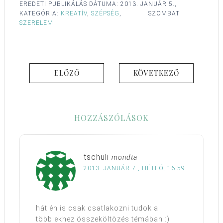
EREDETI PUBLIKÁLÁS DÁTUMA:
2013. JANUÁR 5.,
KATEGÓRIA:
KREATÍV
,
SZÉPSÉG
,
SZOMBAT
SZERELEM
ELŐZŐ
KÖVETKEZŐ
HOZZÁSZÓLÁSOK
tschuli
mondta
2013. JANUÁR 7., HÉTFŐ, 16:59
hát én is csak csatlakozni tudok a
többiekhez összeköltözés témában :)