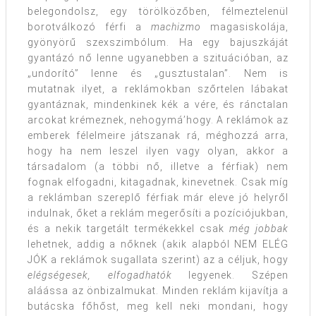
belegondolsz, egy törölközőben, félmeztelenül
borotválkozó férfi a
machizmo
magasiskolája,
gyönyörű szexszimbólum. Ha egy bajuszkáját
gyantázó nő lenne ugyanebben a szituációban, az
„undorító” lenne és „gusztustalan”. Nem is
mutatnak ilyet, a reklámokban szőrtelen lábakat
gyantáznak, mindenkinek kék a vére, és ránctalan
arcokat krémeznek, nehogymá’hogy. A reklámok az
emberek félelmeire játszanak rá, méghozzá arra,
hogy ha nem leszel ilyen vagy olyan, akkor a
társadalom (a többi nő, illetve a férfiak) nem
fognak elfogadni, kitagadnak, kinevetnek. Csak míg
a reklámban szereplő férfiak már eleve jó helyről
indulnak, őket a reklám megerősíti a pozíciójukban,
és a nekik targetált termékekkel csak
még jobbak
lehetnek, addig a nőknek (akik alapból NEM ELÉG
JÓK a reklámok sugallata szerint) az a céljuk, hogy
elégségesek, elfogadhatók
legyenek. Szépen
aláássa az önbizalmukat. Minden reklám kijavítja a
butácska főhőst, meg kell neki mondani, hogy