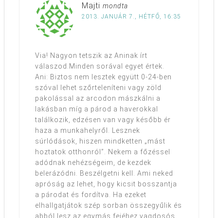
Majti
mondta
2013. JANUÁR 7., HÉTFŐ, 16:35
Via! Nagyon tetszik az Aninak írt
válaszod.Minden sorával egyet értek.
Ani: Biztos nem lesztek együtt 0-24-ben
szóval lehet szőrteleníteni vagy zöld
pakolással az arcodon mászkálni a
lakásban míg a párod a haverokkal
találkozik, edzésen van vagy később ér
haza a munkahelyről. Lesznek
súrlódások, hiszen mindketten „mást
hoztatok otthonról”. Nekem a főzéssel
adódnak nehézségeim, de kezdek
belerázódni. Beszélgetni kell. Ami neked
apróság az lehet, hogy kicsit bosszantja
a párodat és fordítva. Ha ezeket
elhallgatjátok szép sorban összegyűlik és
abból lesz az egymás fejéhez vagdosós