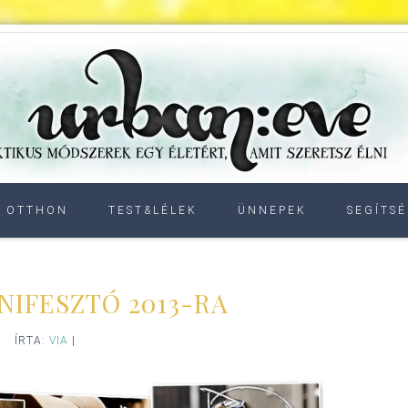
OTTHON
TEST&LÉLEK
ÜNNEPEK
SEGÍTSÉ
NIFESZTÓ 2013-RA
ÍRTA:
VIA
|