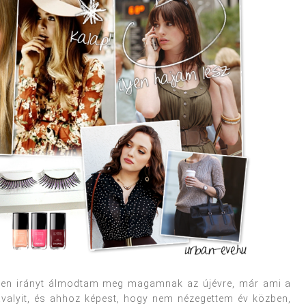
lyen irányt álmodtam meg magamnak az újévre, már ami a
 tavalyit, és ahhoz képest, hogy nem nézegettem év közben,