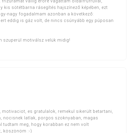
 frizurámat vállig érőre vágattam oldalfrufruval,
 kis sötétbarna rásegítés hajszínező képében, ezt
 nagy-nagy fogadalmam azonban a következő:
t eddig is gáz volt, de nincs csúnyább egy púposan
m szuperül motiválsz velük midig!
motivaciot, es gratulalok, remekul sikerült betartani,
a, nocisnek latlak, porgos szoknyaban, magas
l tudtam meg, hogy korabban ez nem volt
t, köszönöm :-)