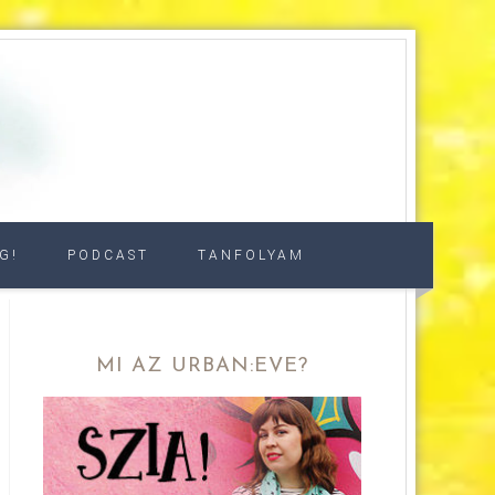
G!
PODCAST
TANFOLYAM
MI AZ URBAN:EVE?