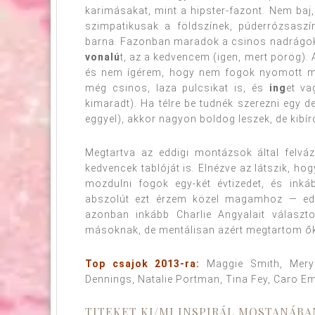
karimásakat, mint a hipster-fazont. Nem baj, 
szimpatikusak a földszínek, púderrózsaszín
barna. Fazonban maradok a csinos nadrágok
vonalú
t, az a kedvencem (igen, mert pörög).
és nem ígérem, hogy nem fogok nyomott mi
még csinos, laza pulcsikat is, és
ing
et va
kimaradt). Ha télre be tudnék szerezni egy 
eggyel), akkor nagyon boldog leszek, de kibír
Megtartva az eddigi montázsok által felvázo
kedvencek tablóját is. Elnézve az látszik, ho
mozdulni fogok egy-két évtizedet, és ink
abszolút ezt érzem közel magamhoz — edd
azonban inkább Charlie Angyalait választo
másoknak, de mentálisan azért megtartom ők
Top csajok 2013-ra:
Maggie Smith, Meryl
Dennings, Natalie Portman, Tina Fey, Caro Eme
TITEKET KI/MI INSPIRÁL MOSTANÁBA