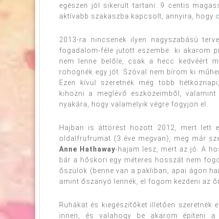
egészen jól sikerült tartani: 9 centis mag
aktívabb szakaszba kapcsolt, annyira, hogy
2013-ra nincsenek ilyen nagyszabású terve
fogadalom-féle jutott eszembe: ki akarom 
nem lenne belőle, csak a hecc kedvéért m
röhögnék egy jót. Szóval nem bírom ki műhe
Ezen kívül szeretnék még több hétköznapi
kihozni a meglévő eszközeimből, valamint
nyakára, hogy valamelyik végre fogyjon el.
Hajban is áttörést hozott 2012, mert let
oldalfrufrumat (3 éve megvan), meg már szé
Anne Hathaway
-hajam lesz, mert az jó. A h
bár a hőskori egy méteres hosszát nem fog
őszülök (benne van a pakliban, apai ágon ha
amint őszanyó lennék, el fogom kezdeni az őr
Ruhákat és kiegészítőket illetően szeretnék
innen, és valahogy be akarom építeni