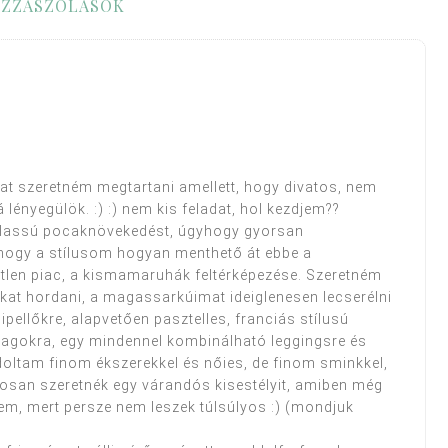
ZZÁSZÓLÁSOK
mat szeretném megtartani amellett, hogy divatos, nem
lényegülök. :) :) nem kis feladat, hol kezdjem??
s a lassú pocaknövekedést, úgyhogy gyorsan
 hogy a stílusom hogyan menthető át ebbe a
tlen piac, a kismamaruhák feltérképezése. Szeretném
kat hordani, a magassarkúimat ideiglenesen lecserélni
pellőkre, alapvetően pasztelles, franciás stílusú
yagokra, egy mindennel kombinálható leggingsre és
ltam finom ékszerekkel és nőies, de finom sminkkel,
osan szeretnék egy várandós kisestélyit, amiben még
őlem, mert persze nem leszek túlsúlyos :) (mondjuk