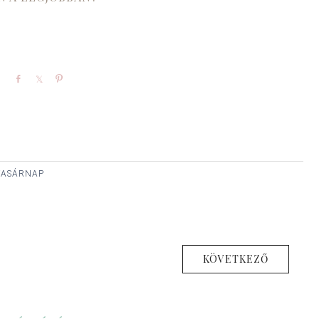
Share
Share
Pin
 VASÁRNAP
KÖVETKEZŐ