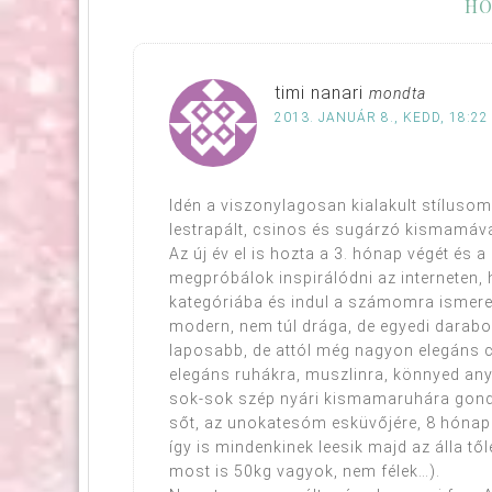
HO
timi nanari
mondta
2013. JANUÁR 8., KEDD, 18:22
Idén a viszonylagosan kialakult stíluso
lestrapált, csinos és sugárzó kismamává 
Az új év el is hozta a 3. hónap végét é
megpróbálok inspirálódni az interneten,
kategóriába és indul a számomra ismere
modern, nem túl drága, de egyedi darabo
laposabb, de attól még nagyon elegáns ci
elegáns ruhákra, muszlinra, könnyed an
sok-sok szép nyári kismamaruhára gondo
sőt, az unokatesóm esküvőjére, 8 hónap
így is mindenkinek leesik majd az álla t
most is 50kg vagyok, nem félek…).