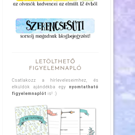
LETÖLTHETŐ
FIGYELEMNAPLÓ
Csatlakozz a hírleveleseimhez, és
elküldök ajándékba egy
nyomtatható
figyelemnaplót
is! :)