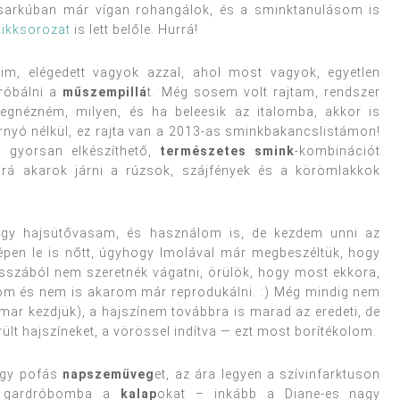
assarkúban már vígan rohangálok, és a sminktanulásom is
cikksorozat
is lett belőle. Hurrá!
im, elégedett vagyok azzal, ahol most vagyok, egyetlen
próbálni a
műszempillá
t. Még sosem volt rajtam, rendszer
egnézném, milyen, és ha beleesik az italomba, akkor is
rnyó nélkül, ez rajta van a 2013-as sminkbakancslistámon!
, gyorsan elkészíthető,
természetes smink
-kombinációt
 rá akarok járni a rúzsok, szájfények és a körömlakkok
t egy hajsütővasam, és használom is, de kezdem unni az
pen le is nőtt, úgyhogy Imolával már megbeszéltük, hogy
osszából nem szeretnék vágatni, örülök, hogy most ekkora,
om és nem is akarom már reprodukálni. :) Még mindig nem
mar kezdjük), a hajszínem továbbra is marad az eredeti, de
ült hajszíneket, a vörössel indítva — ezt most borítékolom.
 egy pofás
napszemüveg
et, az ára legyen a szívinfarktuson
 a gardróbomba a
kalap
okat – inkább a Diane-es nagy