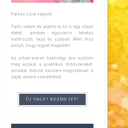
Farkas Lívia vagyok.
Tarts velem és alakíts ki te is egy olyan
életet, amiben egyszerre lehetsz
határozott, laza és szabad. Mert érsz
annyit, hogy tegyél magadért.
Az urban:eve-en tizennégy éve osztom
meg azokat a praktikus módszereket,
amikkel mások konzerv-megoldásait a
saját utadra cserélheted.