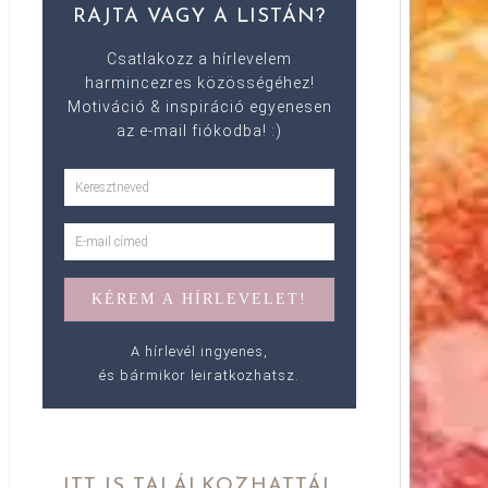
RAJTA VAGY A LISTÁN?
Csatlakozz a hírlevelem
harmincezres közösségéhez!
Motiváció & inspiráció egyenesen
az e-mail fiókodba! :)
A hírlevél ingyenes,
és bármikor leiratkozhatsz.
ITT IS TALÁLKOZHATTÁL