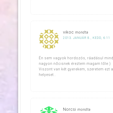
vikoc
mondta
2013. JANUÁR 8., KEDD, 6:11
Én sem vagyok hordozós, ráadásul minden
nagyon nőcisnek éreztem magam tőle:)
Viszont van két gyerekem, szeretem ezt 
helyeset…
Norcsi
mondta