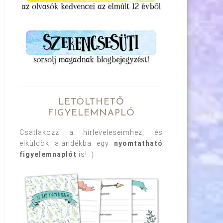
LETÖLTHETŐ
FIGYELEMNAPLÓ
Csatlakozz a hírleveleseimhez, és
elküldök ajándékba egy
nyomtatható
figyelemnaplót
is! :)