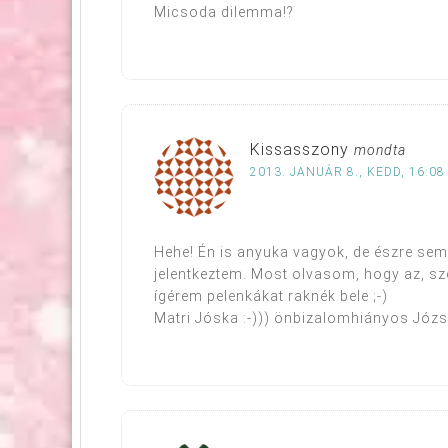
Micsoda dilemma!?
Kissasszony
mondta
2013. JANUÁR 8., KEDD, 16:08
Hehe! Én is anyuka vagyok, de észre sem
jelentkeztem. Most olvasom, hogy az, sze
ígérem pelenkákat raknék bele ;-)
Matri Jóska :-))) önbizalomhiányos Józs