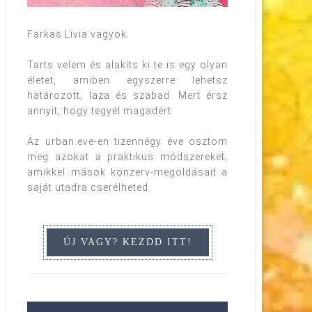
Farkas Lívia vagyok.
Tarts velem és alakíts ki te is egy olyan
életet, amiben egyszerre lehetsz
határozott, laza és szabad. Mert érsz
annyit, hogy tegyél magadért.
Az urban:eve-en tizennégy éve osztom
meg azokat a praktikus módszereket,
amikkel mások konzerv-megoldásait a
saját utadra cserélheted.