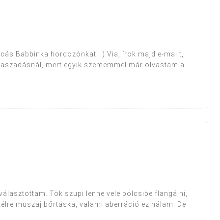
cás Babbinka hordozónkat. :) Via, írok majd e-mailt,
álaszadásnál, mert egyik szememmel már olvastam a
választottam. Tök szupi lenne vele bölcsibe flangálni,
élre muszáj bőrtáska, valami aberráció ez nálam. De