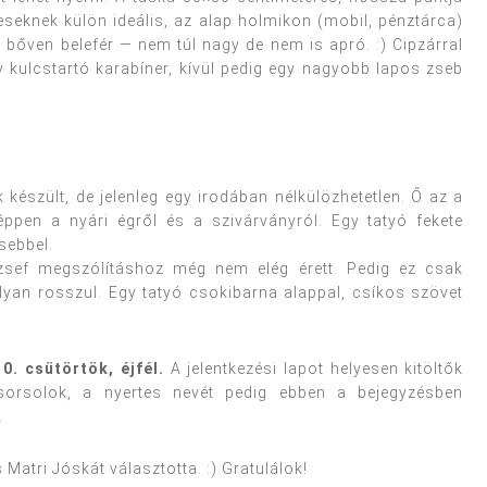
keseknek külön ideális, az alap holmikon (mobil, pénztárca)
s bőven belefér — nem túl nagy de nem is apró. :) Cipzárral
y kulcstartó karabíner, kívül pedig egy nagyobb lapos zseb
 készült, de jelenleg egy irodában nélkülözhetetlen. Ő az a
ppen a nyári égről és a szivárványról. Egy tatyó fekete
sebbel.
ózsef megszólításhoz még nem elég érett. Pedig ez csak
lyan rosszul. Egy tatyó csokibarna alappal, csíkos szövet
10. csütörtök, éjfél
.
A jelentkezési lapot helyesen kitöltők
 sorsolok, a nyertes nevét pedig ebben a bejegyzésben
.
 Matri Jóskát választotta. :) Gratulálok!