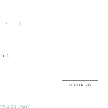
Share
Share
Pin
 HÉTFŐ
KÖVETKEZŐ
ZZÁSZÓLÁSOK