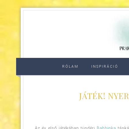
RÓLAM
INSPIRÁCIÓ
JÁTÉK! NYE
Az év első játékában tündéri
Babbinka
táská