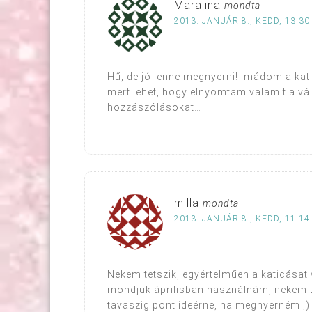
Maralina
mondta
2013. JANUÁR 8., KEDD, 13:30
Hű, de jó lenne megnyerni! Imádom a kati
mert lehet, hogy elnyomtam valamit a v
hozzászólásokat…
milla
mondta
2013. JANUÁR 8., KEDD, 11:14
Nekem tetszik, egyértelműen a katicásat 
mondjuk áprilisban használnám, nekem t
tavaszig pont ideérne, ha megnyerném ;)