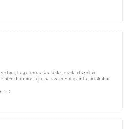
 vettem, hogy hordozós táska, csak tetszett és
rintem bármire is jó, persze, most az info birtokában
ef :-D