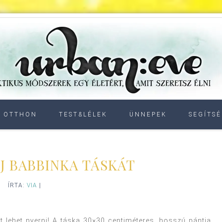
OTTHON
TEST&LÉLEK
ÜNNEPEK
SEGÍTSÉ
RJ BABBINKA TÁSKÁT
ÍRTA:
VIA
|
t lehet nyerni! A táska 30×30 centiméteres, hosszú pántja