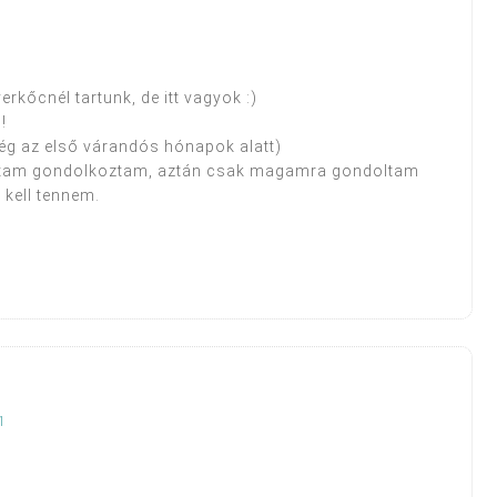
rkőcnél tartunk, de itt vagyok :)
!
még az első várandós hónapok alatt)
oztam gondolkoztam, aztán csak magamra gondoltam
 kell tennem.
1