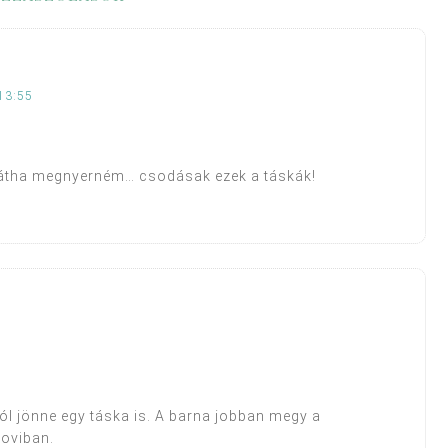
13:55
hátha megnyerném… csodásak ezek a táskák!
l jönne egy táska is. A barna jobban megy a
 oviban.