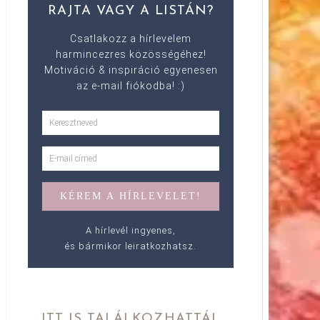
RAJTA VAGY A LISTÁN?
Csatlakozz a hírlevelem
harmincezres közösségéhez!
Motiváció & inspiráció egyenesen
az e-mail fiókodba! :)
A hírlevél ingyenes,
és bármikor leiratkozhatsz.
ITT IS TALÁLKOZHATTÁL