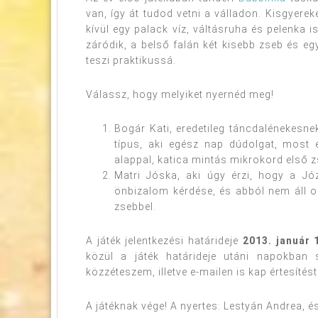
van, így át tudod vetni a válladon. Kisgyere
kívül egy palack víz, váltásruha és pelenka i
záródik, a belső falán két kisebb zseb és eg
teszi praktikussá.
Válassz, hogy melyiket nyernéd meg!
Bogár Kati, eredetileg táncdalénekesnek
típus, aki egész nap dúdolgat, most é
alappal, katica mintás mikrokord első z
Matri Jóska, aki úgy érzi, hogy a J
önbizalom kérdése, és abból nem áll o
zsebbel.
A játék jelentkezési határideje
2013. január 
közül a játék határideje utáni napokban
közzéteszem, illetve e-mailen is kap értesítést
A játéknak vége! A nyertes: Lestyán Andrea, és