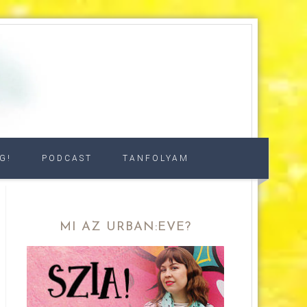
G!
PODCAST
TANFOLYAM
MI AZ URBAN:EVE?