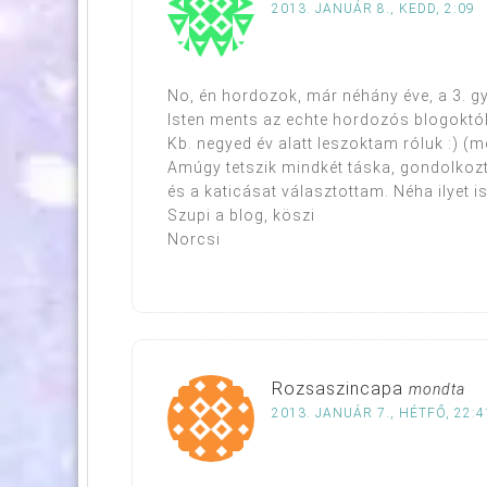
2013. JANUÁR 8., KEDD, 2:09
No, én hordozok, már néhány éve, a 3. gye
Isten ments az echte hordozós blogoktól
Kb. negyed év alatt leszoktam róluk :) (
Amúgy tetszik mindkét táska, gondolk
és a katicásat választottam. Néha ilyet is
Szupi a blog, köszi
Norcsi
Rozsaszincapa
mondta
2013. JANUÁR 7., HÉTFŐ, 22:4