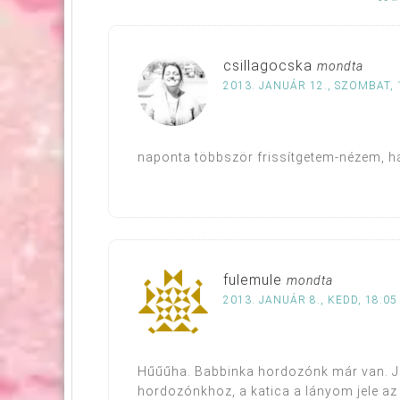
csillagocska
mondta
2013. JANUÁR 12., SZOMBAT, 
naponta többször frissítgetem-nézem, 
fulemule
mondta
2013. JANUÁR 8., KEDD, 18:05
Hűűűha. Babbinka hordozónk már van. Jó
hordozónkhoz, a katica a lányom jele az