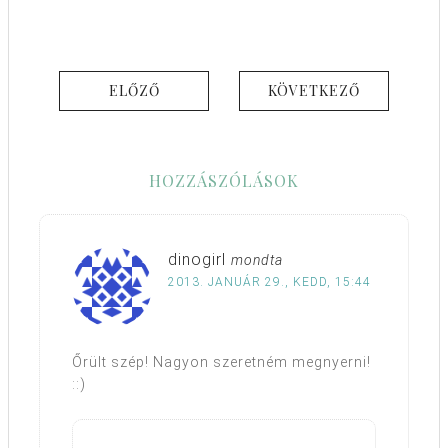
ELŐZŐ
KÖVETKEZŐ
HOZZÁSZÓLÁSOK
dinogirl
mondta
2013. JANUÁR 29., KEDD, 15:44
Őrült szép! Nagyon szeretném megnyerni!
::)