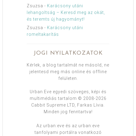
Zsuzsa
-
Karácsony utáni
lehangoltság – Keresd meg az okát,
és teremts új hagyományt!
Zsuzsa
-
Karácsony utáni
romeltakarítás
JOGI NYILATKOZATOK
Kérlek, a blog tartalmát ne másold, ne
jelentesd meg más online és offline
felületen.
Urban:Eve egyedi szöveges, képi és
multimédiás tartalom © 2008-2026
Cabbit Supreme LTD, Farkas Lívia.
Minden jog fenntartva!
Az urban:eve és az urban:eve
tanfolyami portálra vonatkozó