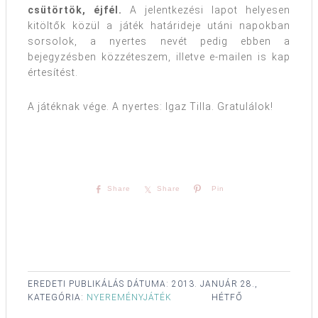
csütörtök, éjfél
.
A jelentkezési lapot helyesen
kitöltők közül a játék határideje utáni napokban
sorsolok, a nyertes nevét pedig ebben a
bejegyzésben közzéteszem, illetve e-mailen is kap
értesítést.
A játéknak vége. A nyertes: Igaz Tilla. Gratulálok!
Share
Share
Pin
EREDETI PUBLIKÁLÁS DÁTUMA:
2013. JANUÁR 28.,
KATEGÓRIA:
NYEREMÉNYJÁTÉK
HÉTFŐ