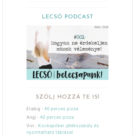
LECSÓ PODCAST
SZÓLJ HOZZÁ TE IS!
Erabig
-
40 perces pizza
Angi
-
40 perces pizza
Vivi
-
Kockapóker játékszabály és
nyomtatható táblázat