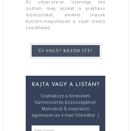
Az urban:eve-en tizennégy éve
osztom meg azokat a praktikus
módszereket, amikkel mások
konzerv-megoldásait a saját utadra
cserélheted.
RAJTA VAGY A LISTÁN?
Csatlakozz a hírlevelem
harmincezres közösségéhez!
Motiváció & inspiráció
egyenesen az e-mail fiókodba! :)