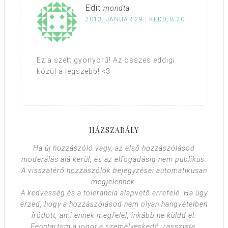
Edit
mondta
2013. JANUÁR 29., KEDD, 8:20
Ez a szett gyönyörű! Az összes eddigi
közül a legszebb! <3
HÁZSZABÁLY
Ha új hozzászóló vagy, az első hozzászólásod
moderálás alá kerül, és az elfogadásig nem publikus.
A visszatérő hozzászólók bejegyzései automatikusan
megjelennek.
A kedvesség és a tolerancia alapvető errefelé. Ha úgy
érzed, hogy a hozzászólásod nem olyan hangvételben
íródott, ami ennek megfelel, inkább ne küldd el.
Fenntartom a jogot a személyeskedő, rasszista,