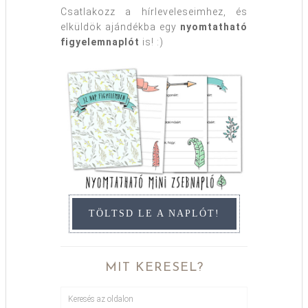
Csatlakozz a hírleveleseimhez, és
elküldök ajándékba egy
nyomtatható
figyelemnaplót
is! :)
TÖLTSD LE A NAPLÓT!
MIT KERESEL?