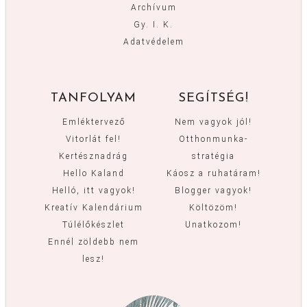
Archívum
Gy. I. K.
Adatvédelem
TANFOLYAM
SEGÍTSÉG!
Emléktervező
Nem vagyok jól!
Vitorlát fel!
Otthonmunka-
Kertésznadrág
stratégia
Hello Kaland
Káosz a ruhatáram!
Helló, itt vagyok!
Blogger vagyok!
Kreatív Kalendárium
Költözöm!
Túlélőkészlet
Unatkozom!
Ennél zöldebb nem
lesz!