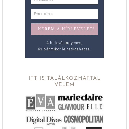
A hírlevél ingyenes,
és bármikor leiratkozhatsz.
ITT IS TALÁLKOZHATTÁL
VELEM