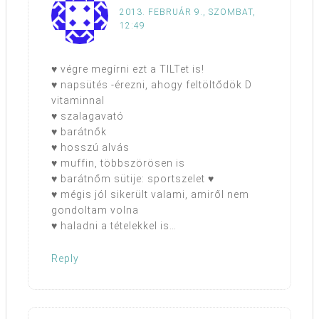
2013. FEBRUÁR 9., SZOMBAT,
12:49
♥ végre megírni ezt a TILTet is!
♥ napsütés -érezni, ahogy feltöltődök D
vitaminnal
♥ szalagavató
♥ barátnők
♥ hosszú alvás
♥ muffin, többszörösen is
♥ barátnőm sütije: sportszelet ♥
♥ mégis jól sikerült valami, amiről nem
gondoltam volna
♥ haladni a tételekkel is…
Reply