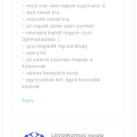
– most már nem vagyok zugolvasó :D
– első német óra
– második német óra
– jól végzett edzés utáni izomláz
– névnapra kapott nagyon csini
Optimistatáska :)
– újra megtalált régi barátság
– esik a hó
– jól sikerült szülinapi meglepi a
Kedvesnek
– sikeres bevásárló körút
– egyre jobban bírt, egyre hosszabb
edzések
Reply
LiliVonKormos
mondta