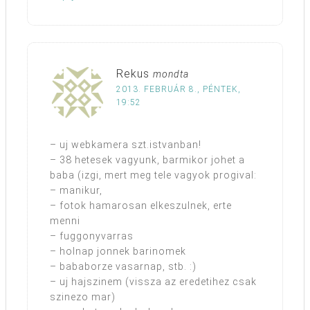
Rekus
mondta
2013. FEBRUÁR 8., PÉNTEK,
19:52
– uj webkamera szt.istvanban!
– 38 hetesek vagyunk, barmikor johet a
baba (izgi, mert meg tele vagyok progival:
– manikur,
– fotok hamarosan elkeszulnek, erte
menni
– fuggonyvarras
– holnap jonnek barinomek
– bababorze vasarnap, stb. :)
– uj hajszinem (vissza az eredetihez csak
szinezo mar)