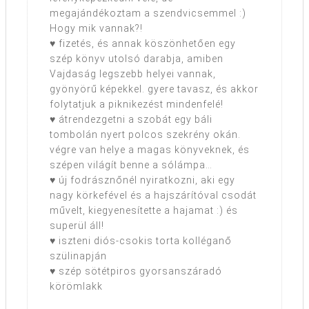
megajándékoztam a szendvicsemmel :)
Hogy mik vannak?!
♥ fizetés, és annak köszönhetően egy
szép könyv utolsó darabja, amiben
Vajdaság legszebb helyei vannak,
gyönyörű képekkel. gyere tavasz, és akkor
folytatjuk a piknikezést mindenfelé!
♥ átrendezgetni a szobát egy báli
tombolán nyert polcos szekrény okán.
végre van helye a magas könyveknek, és
szépen világít benne a sólámpa…
♥ új fodrásznőnél nyiratkozni, aki egy
nagy körkefével és a hajszárítóval csodát
művelt, kiegyenesítette a hajamat :) és
superül áll!
♥ iszteni diós-csokis torta kolléganő
szülinapján
♥ szép sötétpiros gyorsanszáradó
körömlakk