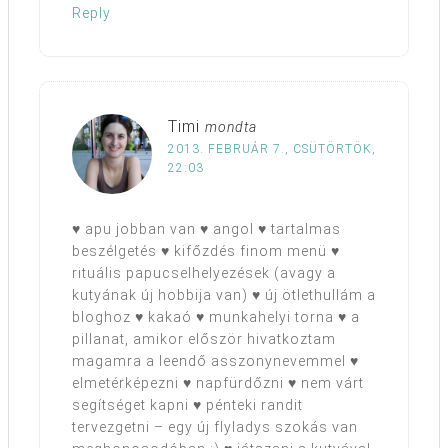
Reply
Timi
mondta
2013. FEBRUÁR 7., CSÜTÖRTÖK,
22:03
♥ apu jobban van ♥ angol ♥ tartalmas
beszélgetés ♥ kifőzdés finom menü ♥
rituális papucselhelyezések (avagy a
kutyának új hobbija van) ♥ új ötlethullám a
bloghoz ♥ kakaó ♥ munkahelyi torna ♥ a
pillanat, amikor először hivatkoztam
magamra a leendő asszonynevemmel ♥
elmetérképezni ♥ napfürdőzni ♥ nem várt
segítséget kapni ♥ pénteki randit
tervezgetni – egy új flyladys szokás van