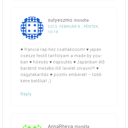
sutyeszmo
mondta
2013. FEBRUÁR 8., PÉNTEK,
10:19
♥ francia rap-hez csatlakozom! ♥ japán
csésze festő tanfolyam a made by you-
ban ♥ hóesés ♥ napsütés ♥ Japánban élő
barátnő mesébe illő levelét olvasni!!! ♥
nagytakarítás ♥ pozitív emberek! – több
kéne belőlük! ;)
Reply
AnnaRheya
mondta