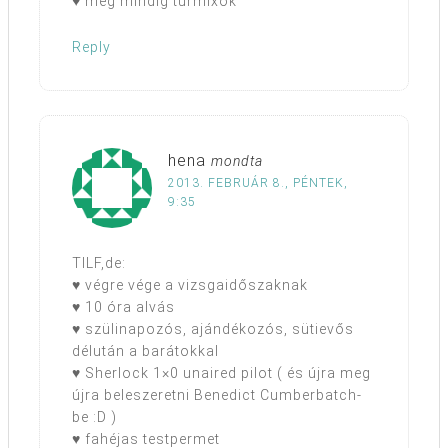
♥ még mindig turmixok
Reply
hena
mondta
2013. FEBRUÁR 8., PÉNTEK,
9:35
TILF,de:
♥ végre vége a vizsgaidőszaknak
♥ 10 óra alvás
♥ szülinapozós, ajándékozós, sütievős
délután a barátokkal
♥ Sherlock 1×0 unaired pilot ( és újra meg
újra beleszeretni Benedict Cumberbatch-
be :D )
♥ fahéjas testpermet