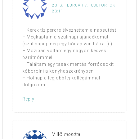
2013. FEBRUÁR 7., CSÜTÖRTÖK,
23:11
– Kerek tíz percre élvezhettem a napsütést
– Megkaptam a szülinapi ajándékomat
(szülinapig még egy hónap van hátra :) ).
– Moziban voltam egy nagyon kedves
barátnőmmel
– Találtam egy tasak mentás forrócsokit
kóborolni a konyhaszekrényben
– Holnap a legjobbfej kollégámmal
dolgozom
Reply
Villő
mondta