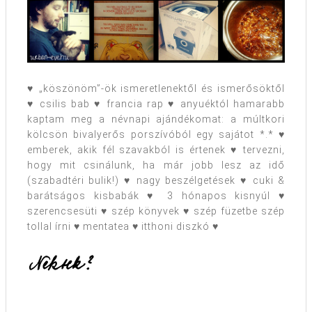
♥ „köszönöm”-ök ismeretlenektől és ismerősöktől
♥ csilis bab ♥ francia rap ♥ anyuéktól hamarabb
kaptam meg a névnapi ajándékomat: a múltkori
kölcsön bivalyerős porszívóból egy sajátot *.* ♥
emberek, akik fél szavakból is értenek ♥ tervezni,
hogy mit csinálunk, ha már jobb lesz az idő
(szabadtéri bulik!) ♥ nagy beszélgetések ♥ cuki &
barátságos kisbabák ♥ 3 hónapos kisnyúl ♥
szerencsesüti ♥ szép könyvek ♥ szép füzetbe szép
tollal írni ♥ mentatea ♥ itthoni diszkó ♥