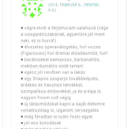
2013. FEBRUÁR 8., PÉNTEK,
9:52
♥ végre elvitt a férjemuram valahová (vége
a vizsgaidöszakának, egyenlöre jól ment
neki, ez is hurrá!)
♥ élvezetes operaválogatás, hol vicces
(Figaroooo) hol drámai elöadásmód, fun!
♥ barátnökkel kamaszos, bárbanállós,
mekiben dumálós estét tartani
♥ egész jól rendben van a lakás
♥ egy 3napos szuperjó továbbképzés,
érdekes és hasznos témákkal,
szimpatikus emberekkel, ja és a kaja is
nagyon finom volt végig
♥ új látásmódokat kapni a saját életemre
vonatkozólag is, izgalom, tervezgetés
♥ még fáradtan is tudni fözni egyet
♥ jól esö kötödések