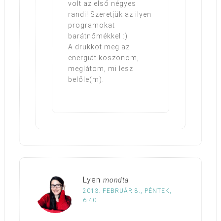
volt az első négyes
randi! Szeretjük az ilyen
programokat
barátnőmékkel :)
A drukkot meg az
energiát köszönöm,
meglátom, mi lesz
belőle(m).
Lyen
mondta
2013. FEBRUÁR 8., PÉNTEK,
6:40