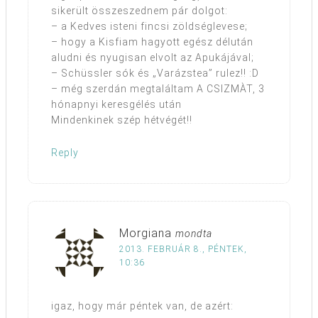
sikerült összeszednem pár dolgot:
– a Kedves isteni fincsi zöldséglevese;
– hogy a Kisfiam hagyott egész délután
aludni és nyugisan elvolt az Apukájával;
– Schüssler sók és „Varázstea” rulez!! :D
– még szerdán megtaláltam A CSIZMÀT, 3
hónapnyi keresgélés után
Mindenkinek szép hétvégét!!
Reply
Morgiana
mondta
2013. FEBRUÁR 8., PÉNTEK,
10:36
igaz, hogy már péntek van, de azért: