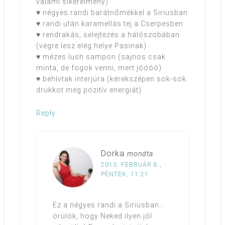
valami sikerélmény)
♥ négyes randi barátnőmékkel a Siriusban
♥ randi után karamellás tej a Cserpesben
♥ rendrakás, selejtezés a hálószobában
(végre lesz elég helye Pasinak)
♥ mézes lush sampon (sajnos csak
minta, de fogok venni, mert jóóóó)
♥ behívtak interjúra (kérekszépen sok-sok
drukkot meg pozitív energiát)
Reply
Dorka
mondta
2013. FEBRUÁR 8.,
PÉNTEK, 11:21
Ez a négyes randi a Siriusban…
örülök, hogy Neked ilyen jól