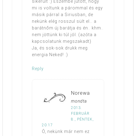
sikerült :) Eszembe jutott, hogy
mi is voltunk a párommal és egy
másik párral a Siriusban, de
nekünk elég rosszul sült el… a
barátnőm új barátja és én.. khm..
nem jöttünk ki túl jól. (azóta a
kapcsolatunk megszakadt)
Ja, és sok-sok drukk meg
energia Neked! :)
Reply
Norewa
mondta
2013.
FEBRUÁR
8., PÉNTEK,
20:17
Ó, nekünk már nem ez