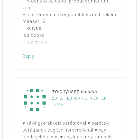
– moshato pelusbol probacsomagom
van
– szerelmem makosgubat keszitett nekem
maaaa! <3
– kutyus
-csicsoka
– tea es viz
Reply
zöldnyussz
mondta
2013. FEBRUÁR 8., PÉNTEK,
17:45
♥ kávé gyerekkori barátnővel ♥ barátok
barátjának segíteni ismeretlenül ♥ egy
rendesebb alvás ♥ egy kicsi ügy, aminek