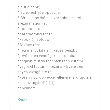
* süt a nap!:)
* az eb esti jóéjt-puszijai
* férjjel mászkálni a városban és jól
érezni magunkat
*postbook-olni
*barátnőmnél teázni
*kapok új laptopot!
*főzőcskézni
*heti menüt kitalálni kevés pénzből
*jövő héten vendégek az irodában
*english muffin receptek után kutatni
*végre el tudtam intézni a vérvételt és
egyéb vizsgálatokat
*korán csörgő vekker ellenére is ki tudtam
kelni az ágyból!:))))))
*anyukám
Reply