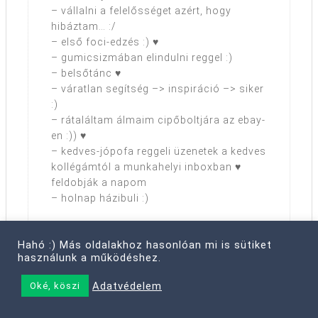
– vállalni a felelősséget azért, hogy
hibáztam… :/
– első foci-edzés :) ♥
– gumicsizmában elindulni reggel :)
– belsőtánc ♥
– váratlan segítség –> inspiráció –> siker
:)
– rátaláltam álmaim cipőboltjára az ebay-
en :)) ♥
– kedves-jópofa reggeli üzenetek a kedves
kollégámtól a munkahelyi inboxban ♥
feldobják a napom
– holnap házibuli :)
Reply
Hahó :) Más oldalakhoz hasonlóan mi is sütiket
használunk a működéshez.
Adatvédelem
Oké, köszi
luxusrozi
mondta