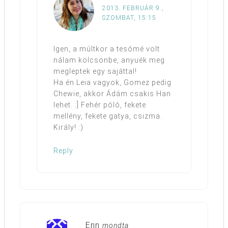
2013. FEBRUÁR 9.,
SZOMBAT, 15:15
Igen, a múltkor a tesómé volt
nálam kölcsönbe, anyuék meg
megleptek egy sajáttal!
Ha én Leia vagyok, Gomez pedig
Chewie, akkor Ádám csakis Han
lehet. :] Fehér póló, fekete
mellény, fekete gatya, csizma.
Király! :)
Reply
Enn
mondta