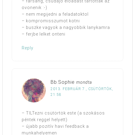
– farsang, csudajo eloadast tartottak az
ovonenik :-)
– nem megijedni a feladatoktol
– kompromisszumot kotni
– buszke vagyok a nagyobbik lanykamra
– ferjbe lelket onteni
Reply
Bb.Sophie
mondta
2013. FEBRUÁR 7., CSÜTÖRTÖK,
21:58
– TILTezni csütörtök este (a szokásos
péntek reggel helyett)
– újabb pozitív havi feedback a
munkahelyemen