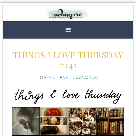
THINGS I LOVE THURSDAY
#141
ÍRTA:
VIA
|
86 HOZZÁSZÓLÁS