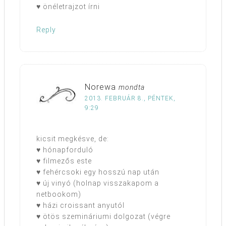
♥ önéletrajzot írni
Reply
Norewa
mondta
2013. FEBRUÁR 8., PÉNTEK,
9:29
kicsit megkésve, de:
♥ hónapforduló
♥ filmezős este
♥ fehércsoki egy hosszú nap után
♥ új vinyó (holnap visszakapom a
netbookom)
♥ házi croissant anyutól
♥ ötös szemináriumi dolgozat (végre