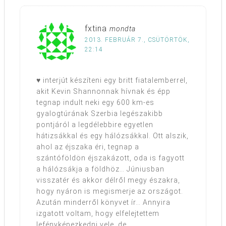
fxtina
mondta
2013. FEBRUÁR 7., CSÜTÖRTÖK,
22:14
♥ interjút készíteni egy britt fiatalemberrel,
akit Kevin Shannonnak hívnak és épp
tegnap indult neki egy 600 km-es
gyalogtúrának Szerbia legészakibb
pontjáról a legdélebbire egyetlen
hátizsákkal és egy hálózsákkal. Ott alszik,
ahol az éjszaka éri, tegnap a
szántóföldön éjszakázott, oda is fagyott
a hálózsákja a földhöz… Júniusban
visszatér és akkor délről megy északra,
hogy nyáron is megismerje az országot.
Azután minderről könyvet ír… Annyira
izgatott voltam, hogy elfelejtettem
lefényképezkedni vele, de