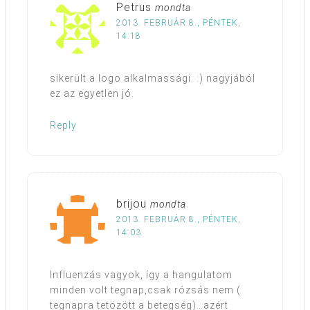
Petrus
mondta
2013. FEBRUÁR 8., PÉNTEK,
14:18
sikerült a logo alkalmassági. :) nagyjából
ez az egyetlen jó.
Reply
brijou
mondta
2013. FEBRUÁR 8., PÉNTEK,
14:03
Influenzás vagyok, így a hangulatom
minden volt tegnap,csak rózsás nem (
tegnapra tetözött a betegség)…azért