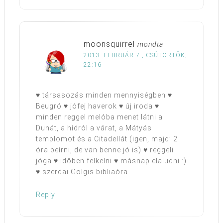
moonsquirrel
mondta
2013. FEBRUÁR 7., CSÜTÖRTÖK,
22:16
♥ társasozás minden mennyiségben ♥
Beugró ♥ jófej haverok ♥ új iroda ♥
minden reggel melóba menet látni a
Dunát, a hídról a várat, a Mátyás
templomot és a Citadellát (igen, majd’ 2
óra beírni, de van benne jó is) ♥ reggeli
jóga ♥ időben felkelni ♥ másnap elaludni :)
♥ szerdai Golgis bibliaóra
Reply