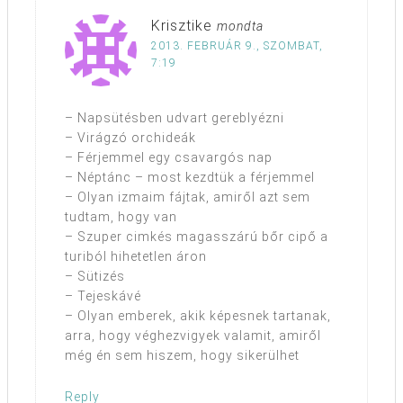
Krisztike
mondta
2013. FEBRUÁR 9., SZOMBAT,
7:19
– Napsütésben udvart gereblyézni
– Virágzó orchideák
– Férjemmel egy csavargós nap
– Néptánc – most kezdtük a férjemmel
– Olyan izmaim fájtak, amiről azt sem
tudtam, hogy van
– Szuper cimkés magasszárú bőr cipő a
turiból hihetetlen áron
– Sütizés
– Tejeskávé
– Olyan emberek, akik képesnek tartanak,
arra, hogy véghezvigyek valamit, amiről
még én sem hiszem, hogy sikerülhet
Reply