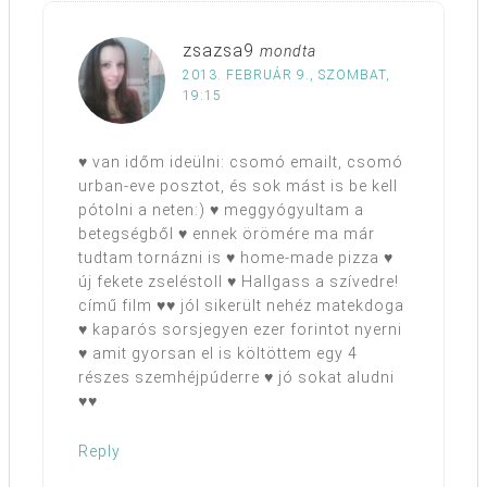
zsazsa9
mondta
2013. FEBRUÁR 9., SZOMBAT,
19:15
♥ van időm ideülni: csomó emailt, csomó
urban-eve posztot, és sok mást is be kell
pótolni a neten:) ♥ meggyógyultam a
betegségből ♥ ennek örömére ma már
tudtam tornázni is ♥ home-made pizza ♥
új fekete zseléstoll ♥ Hallgass a szívedre!
című film ♥♥ jól sikerült nehéz matekdoga
♥ kaparós sorsjegyen ezer forintot nyerni
♥ amit gyorsan el is költöttem egy 4
részes szemhéjpúderre ♥ jó sokat aludni
♥♥
Reply