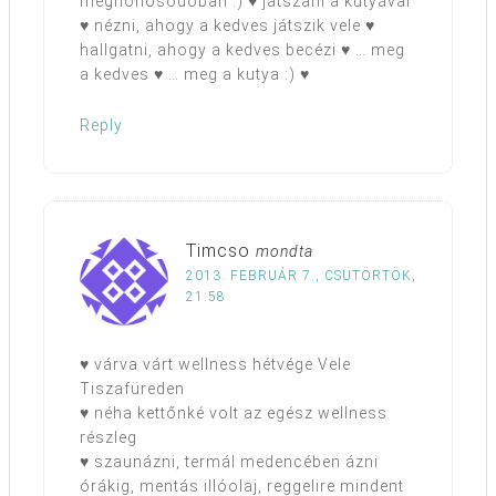
meghonosodóban :) ♥ játszani a kutyával
♥ nézni, ahogy a kedves játszik vele ♥
hallgatni, ahogy a kedves becézi ♥ … meg
a kedves ♥ … meg a kutya :) ♥
Reply
Timcso
mondta
2013. FEBRUÁR 7., CSÜTÖRTÖK,
21:58
♥ várva várt wellness hétvége Vele
Tiszafüreden
♥ néha kettőnké volt az egész wellness
részleg
♥ szaunázni, termál medencében ázni
órákig, mentás illóolaj, reggelire mindent