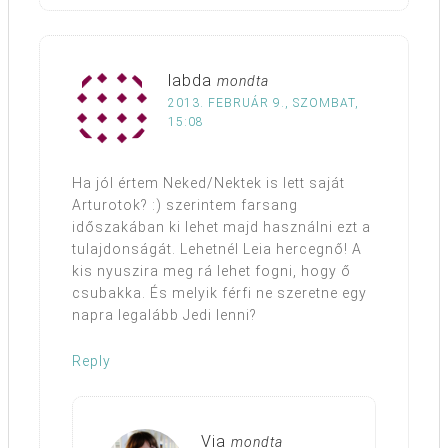
labda
mondta
2013. FEBRUÁR 9., SZOMBAT,
15:08
Ha jól értem Neked/Nektek is lett saját
Arturotok? :) szerintem farsang
időszakában ki lehet majd használni ezt a
tulajdonságát. Lehetnél Leia hercegnő! A
kis nyuszira meg rá lehet fogni, hogy ő
csubakka. És melyik férfi ne szeretne egy
napra legalább Jedi lenni?
Reply
Via
mondta