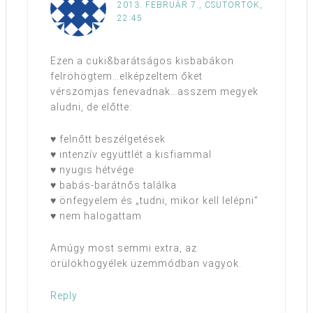
2013. FEBRUÁR 7., CSÜTÖRTÖK,
22:45
Ezen a cuki&barátságos kisbabákon
felröhögtem…elképzeltem őket
vérszomjas fenevadnak…asszem megyek
aludni, de előtte:
♥ felnőtt beszélgetések
♥ intenzív együttlét a kisfiammal
♥ nyugis hétvége
♥ babás-barátnős találka
♥ önfegyelem és „tudni, mikor kell lelépni”
♥ nem halogattam
Amúgy most semmi extra, az
örülökhogyélek üzemmódban vagyok.
Reply