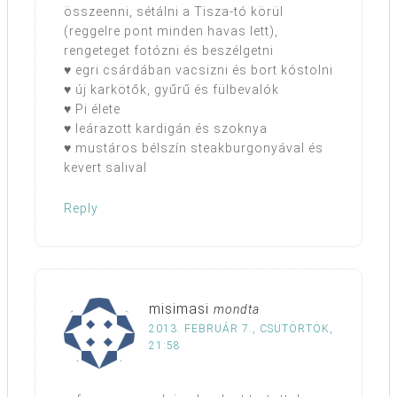
összeenni, sétálni a Tisza-tó körül
(reggelre pont minden havas lett),
rengeteget fotózni és beszélgetni
♥ egri csárdában vacsizni és bort kóstolni
♥ új karkötők, gyűrű és fülbevalók
♥ Pi élete
♥ leárazott kardigán és szoknya
♥ mustáros bélszín steakburgonyával és
kevert salival
Reply
misimasi
mondta
2013. FEBRUÁR 7., CSÜTÖRTÖK,
21:58