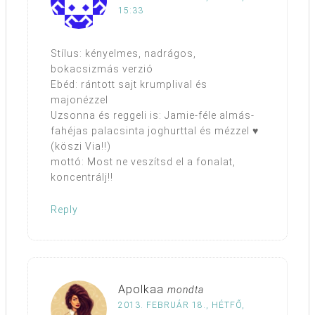
15:33
Stílus: kényelmes, nadrágos,
bokacsizmás verzió
Ebéd: rántott sajt krumplival és
majonézzel
Uzsonna és reggeli is: Jamie-féle almás-
fahéjas palacsinta joghurttal és mézzel ♥
(köszi Via!!)
mottó: Most ne veszítsd el a fonalat,
koncentrálj!!
Reply
Apolkaa
mondta
2013. FEBRUÁR 18., HÉTFŐ,