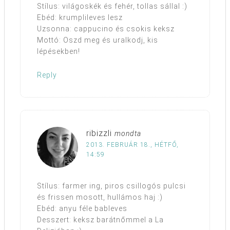
Stílus: világoskék és fehér, tollas sállal :)
Ebéd: krumplileves lesz
Uzsonna: cappucino és csokis keksz
Mottó: Oszd meg és uralkodj, kis
lépésekben!
Reply
ribizzli
mondta
2013. FEBRUÁR 18., HÉTFŐ,
14:59
Stílus: farmer ing, piros csillogós pulcsi
és frissen mosott, hullámos haj :)
Ebéd: anyu féle bableves
Desszert: keksz barátnőmmel a La