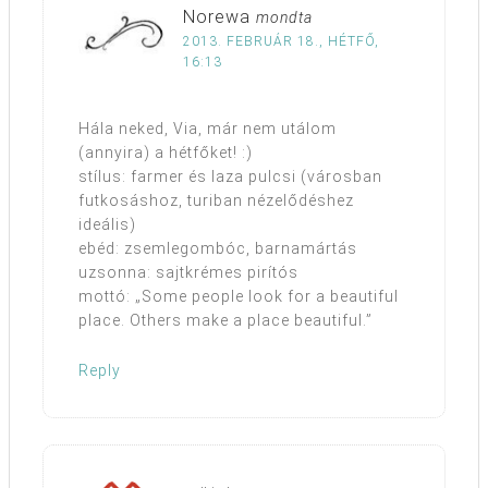
Norewa
mondta
2013. FEBRUÁR 18., HÉTFŐ,
16:13
Hála neked, Via, már nem utálom
(annyira) a hétfőket! :)
stílus: farmer és laza pulcsi (városban
futkosáshoz, turiban nézelődéshez
ideális)
ebéd: zsemlegombóc, barnamártás
uzsonna: sajtkrémes pirítós
mottó: „Some people look for a beautiful
place. Others make a place beautiful.”
Reply