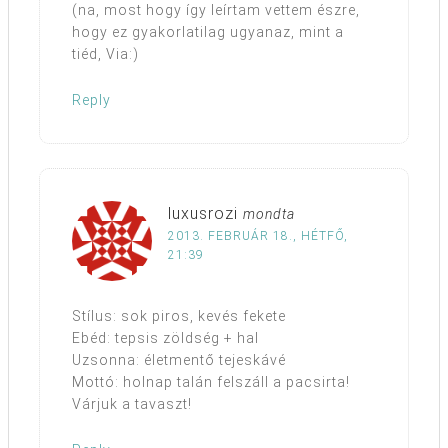
(na, most hogy így leírtam vettem észre,
hogy ez gyakorlatilag ugyanaz, mint a
tiéd, Via:)
Reply
luxusrozi
mondta
2013. FEBRUÁR 18., HÉTFŐ,
21:39
Stílus: sok piros, kevés fekete
Ebéd: tepsis zöldség + hal
Uzsonna: életmentő tejeskávé
Mottó: holnap talán felszáll a pacsirta!
Várjuk a tavaszt!