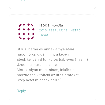
labda
mondta
2013. FEBRUÁR 18., HÉTFŐ,
18:30
Stílus: barna és annak árnyalatai&
hasonló kardigán mint a képen
Ebéd: kenyérrel tunkolós bableves (nyami)
Uzsonna: narancs és tea
Mottó: olyan most nincs, inkább csak
hasznosan kitölteni az üresjáratokat.
Szép hetet mindenkinek! :-)
Reply