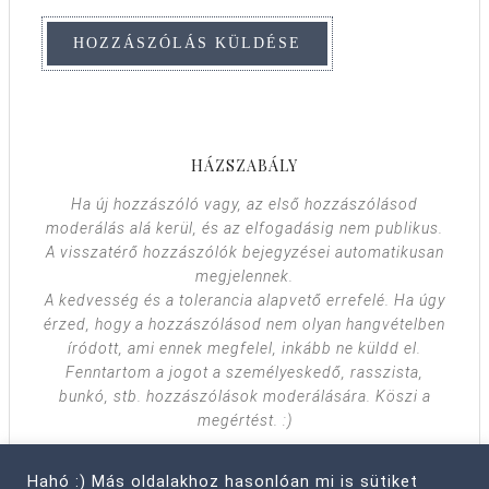
HÁZSZABÁLY
Ha új hozzászóló vagy, az első hozzászólásod
moderálás alá kerül, és az elfogadásig nem publikus.
A visszatérő hozzászólók bejegyzései automatikusan
megjelennek.
A kedvesség és a tolerancia alapvető errefelé. Ha úgy
érzed, hogy a hozzászólásod nem olyan hangvételben
íródott, ami ennek megfelel, inkább ne küldd el.
Fenntartom a jogot a személyeskedő, rasszista,
bunkó, stb. hozzászólások moderálására. Köszi a
megértést. :)
Hahó :) Más oldalakhoz hasonlóan mi is sütiket