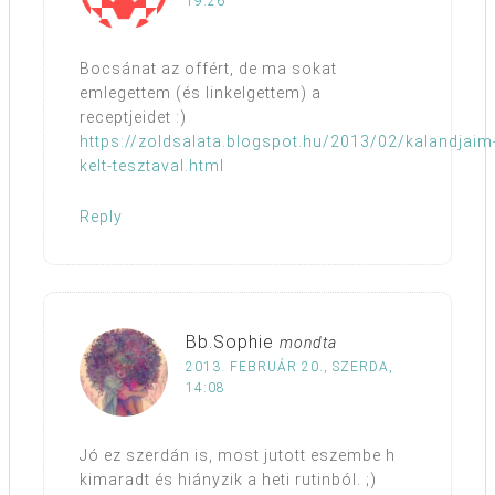
19:26
Bocsánat az offért, de ma sokat
emlegettem (és linkelgettem) a
receptjeidet :)
https://zoldsalata.blogspot.hu/2013/02/kalandjaim
kelt-tesztaval.html
Reply
Bb.Sophie
mondta
2013. FEBRUÁR 20., SZERDA,
14:08
Jó ez szerdán is, most jutott eszembe h
kimaradt és hiányzik a heti rutinból. ;)