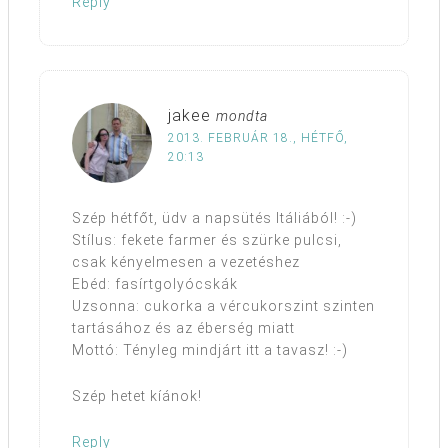
Reply
jakee
mondta
2013. FEBRUÁR 18., HÉTFŐ,
20:13
Szép hétfőt, üdv a napsütés Itáliából! :-)
Stílus: fekete farmer és szürke pulcsi,
csak kényelmesen a vezetéshez
Ebéd: fasírtgolyócskák
Uzsonna: cukorka a vércukorszint szinten
tartásához és az éberség miatt
Mottó: Tényleg mindjárt itt a tavasz! :-)
Szép hetet kíánok!
Reply