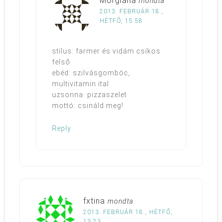
Morgiana
mondta
2013. FEBRUÁR 18.,
HÉTFŐ, 15:58
stílus: farmer és vidám csíkos
felső
ebéd: szilvásgombóc,
multivitamin ital
uzsonna: pizzaszelet
mottó: csináld meg!
Reply
fxtina
mondta
2013. FEBRUÁR 18., HÉTFŐ,
13:23