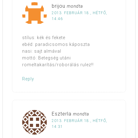
brijou
mondta
2013. FEBRUÁR 18., HÉTFŐ,
14:46
stílus: kék és fekete
ebéd: paradicsomos káposzta
nasi: sajt almával
mottó: Betegség utáni
romeltakarítás/roborálás rulez!!
Reply
Eszterla
mondta
2013. FEBRUÁR 18., HÉTFŐ,
14:31