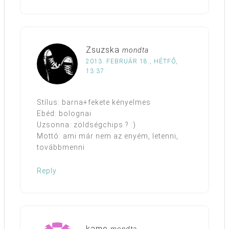
Zsuzska
mondta
2013. FEBRUÁR 18., HÉTFŐ,
13:37
Stílus: barna+fekete kényelmes
Ebéd: bolognai
Uzsonna: zöldségchips ? :)
Mottó: ami már nem az enyém, letenni,
továbbmenni
Reply
kame