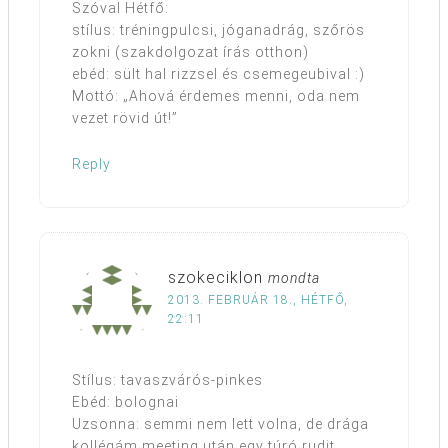
Szóval Hétfő:
stílus: tréningpulcsi, jóganadrág, szőrös
zokni (szakdolgozat írás otthon)
ebéd: sült hal rizzsel és csemegeubival :)
Mottó: „Ahová érdemes menni, oda nem
vezet rövid út!”
Reply
szokeciklon
mondta
2013. FEBRUÁR 18., HÉTFŐ,
22:11
Stílus: tavaszvárós-pinkes
Ebéd: bolognai
Uzsonna: semmi nem lett volna, de drága
kollégám meeting után egy túró rudit