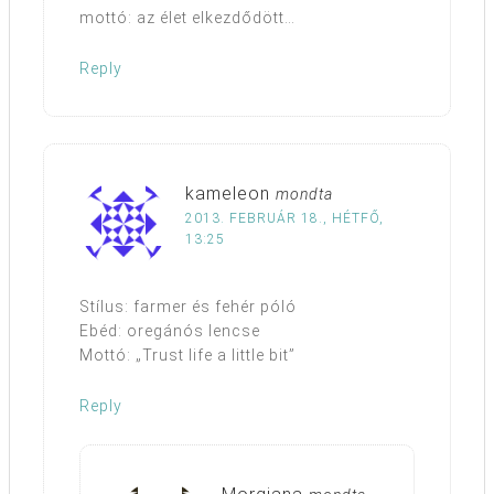
mottó: az élet elkezdődött…
Reply
kameleon
mondta
2013. FEBRUÁR 18., HÉTFŐ,
13:25
Stílus: farmer és fehér póló
Ebéd: oregánós lencse
Mottó: „Trust life a little bit”
Reply