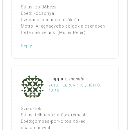
Stílus: zöld&bézs
Ebéd: kocsonya
Uzsonna: banános túrókrém
Mottó: A legnagyobb dolgok a csendben
történnek velünk. (Müller Péter)
Reply
Filippino
mondta
2013. FEBRUÁR 18., HÉTFŐ,
13:53
Sziasztok!
Stílus: télbúcsúztató,extrémebb
Ebéd:gombás-pörköltös nokedli
csalamádéval