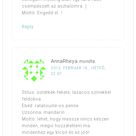
csempészett az asztalomra :)
Mottó: Engedd el…!
Reply
AnnaRheya
mondta
2013. FEBRUÁR 18., HÉTFŐ,
22:07
Stílus: sötétkék-fekete, lazacos színekkel
feldobva
Ebéd: ratatouille-os penne
Uzsonna: mandarin
Mottó: lehet, hogy messze nincs készen
minden, mégis hozzátettem ma
mindenhez egy kicsit és ez jóó!