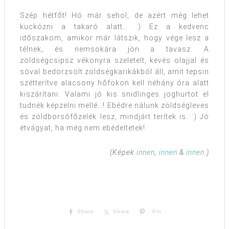
Szép hétfőt! Hó már sehol, de azért még lehet
kuckózni a takaró alatt… :) Ez a kedvenc
időszakom, amikor már látszik, hogy vége lesz a
télnek, és nemsokára jön a tavasz. A
zöldségcsipsz vékonyra szeletelt, kevés olajjal és
sóval bedörzsölt zöldségkarikákból áll, amit tepsin
szétterítve alacsony hőfokon kell néhány óra alatt
kiszárítani. Valami jó kis snidlinges joghurtot el
tudnék képzelni mellé…! Ebédre nálunk zöldségleves
és zöldborsófőzelék lesz, mindjárt terítek is. :) Jó
étvágyat, ha még nem ebédeltetek!
(Képek
innen
,
innen
&
innen
.)
Share
Share
Pin