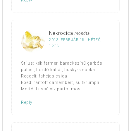
Reply
Nekrocica
mondta
2013. FEBRUÁR 18., HÉTFŐ,
16:15
Stílus: kék farmer, barackszínű garbós
pulcsi, bordó kabát, husky-s sapka
Reggeli: fahéjas csiga
Ebéd: rántott camembert, sültkrumpli
Mottó: Lassú víz partot mos.
Reply