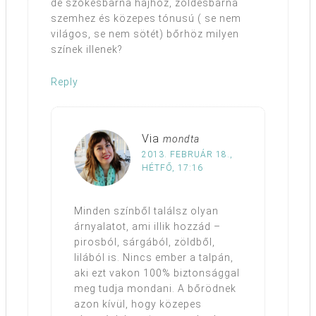
de szőkésbarna hajhoz, zöldesbarna
szemhez és közepes tónusú ( se nem
világos, se nem sötét) bőrhöz milyen
színek illenek?
Reply
Via
mondta
2013. FEBRUÁR 18.,
HÉTFŐ, 17:16
Minden színből találsz olyan
árnyalatot, ami illik hozzád –
pirosból, sárgából, zöldből,
lilából is. Nincs ember a talpán,
aki ezt vakon 100% biztonsággal
meg tudja mondani. A bőrödnek
azon kívül, hogy közepes