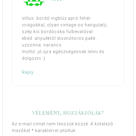
stílus: bordó ingblúz apró fehér
virágokkal, olyan vintage-os hangulatú,
szép kis bordócska fülbevalóval
ebéd: anyuéktól disznótoros pakk…
uzsonna: narancs
mottó: jó újra egészségesnak lenni és
dolgozni :)
Reply
VÉLEMÉNY, HOZZÁSZÓLÁS?
Az e-mail címet nem tesszük közzé.
A kötelező
mezőket
*
karakterrel jelöltük