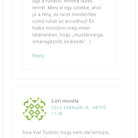
úgy a ruhától, mintha lázas
lennél. Menj el egy üzletbe, ahol
jó a fény, és tarst mindenféle
színű ruhát az arcodhoz! Én
hiába mondom meg innen
látatlanban, hogy „mustársárga,
smaragdzöld, királykék”. :)
Reply
Lori
mondta
2013. FEBRUÁR 18., HÉTFŐ,
17:08
Szia Via! Tudom, hogy nem ide tartozik,