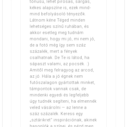
tónusú, lehet pirosas, sárgás,
kékes alapszíne is, ezek mind-
mind befolyásoló tényezők.
Látnom kéne Téged minden
lehetséges színű ruhában, és
akkor esetleg meg tudnám
mondani, hogy mi jó, mi nem jó,
de a fotó még így sem száz
százalék, mert a fények
csalhatnak. De Te is látod, ha
sápaszt valami, az pocsék. :)
Amitől meg felragyog az arcod,
az jó. Hála a jó égnek nem
futószalagon gyártottak minket,
támpontok vannak csak, de
mindenki egyedi és legfeljebb
úgy tudnék segíteni, ha elmennék
veled vásárolni — az lenne a
száz százalék. Keress egy
„sztárikret” inspirációnak, akinek
hasonlók a színei, és nézd meg,