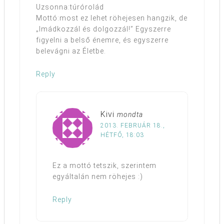
Uzsonna:túrórolád
Mottó:most ez lehet röhejesen hangzik, de
„Imádkozzál és dolgozzál!” Egyszerre
figyelni a belső énemre, és egyszerre
belevágni az Életbe.
Reply
Kivi
mondta
2013. FEBRUÁR 18.,
HÉTFŐ, 18:03
Ez a mottó tetszik, szerintem
egyáltalán nem röhejes :)
Reply