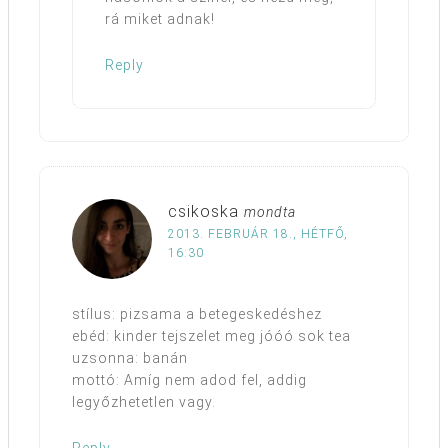
rá miket adnak!
Reply
csikoska
mondta
2013. FEBRUÁR 18., HÉTFŐ,
16:30
stílus: pizsama a betegeskedéshez
ebéd: kinder tejszelet meg jóóó sok tea
uzsonna: banán
mottó: Amíg nem adod fel, addig
legyőzhetetlen vagy.