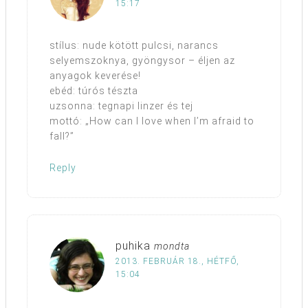
15:17
stílus: nude kötött pulcsi, narancs
selyemszoknya, gyöngysor – éljen az
anyagok keverése!
ebéd: túrós tészta
uzsonna: tegnapi linzer és tej
mottó: „How can I love when I’m afraid to
fall?”
Reply
puhika
mondta
2013. FEBRUÁR 18., HÉTFŐ,
15:04