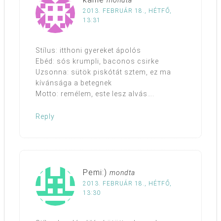
mondta
2013. FEBRUÁR 18., HÉTFŐ,
13:31
Stílus: itthoni gyereket ápolós
Ebéd: sós krumpli, baconos csirke
Uzsonna: sütök piskótát sztem, ez ma
kívánsága a betegnek
Motto: remélem, este lesz alvás….
Reply
Pemi:)
mondta
2013. FEBRUÁR 18., HÉTFŐ,
13:30