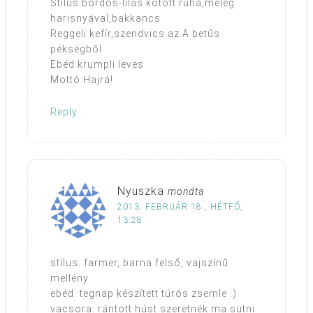
Stílus:bordós-lilás kötött ruha,meleg
harisnyával,bakkancs
Reggeli:kefír,szendvics az A betűs
pékségből
Ebéd:krumpli leves
Mottó:Hajrá!
Reply
Nyuszka
mondta
2013. FEBRUÁR 18., HÉTFŐ,
13:28
stílus: farmer, barna felső, vajszínű
mellény
ebéd: tegnap készített túrós zsemle :)
vacsora: rántott húst szeretnék ma sütni