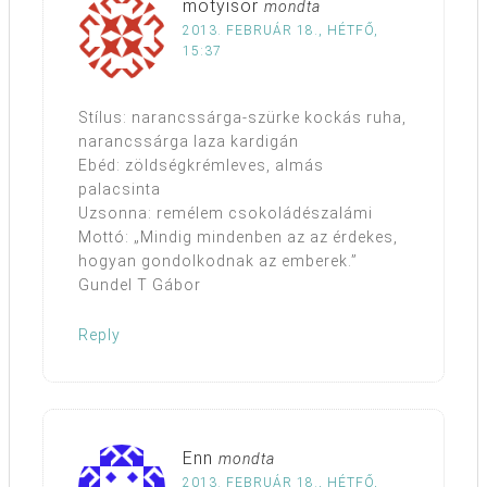
mötyisor
mondta
2013. FEBRUÁR 18., HÉTFŐ,
15:37
Stílus: narancssárga-szürke kockás ruha,
narancssárga laza kardigán
Ebéd: zöldségkrémleves, almás
palacsinta
Uzsonna: remélem csokoládészalámi
Mottó: „Mindig mindenben az az érdekes,
hogyan gondolkodnak az emberek.”
Gundel T Gábor
Reply
Enn
mondta
2013. FEBRUÁR 18., HÉTFŐ,