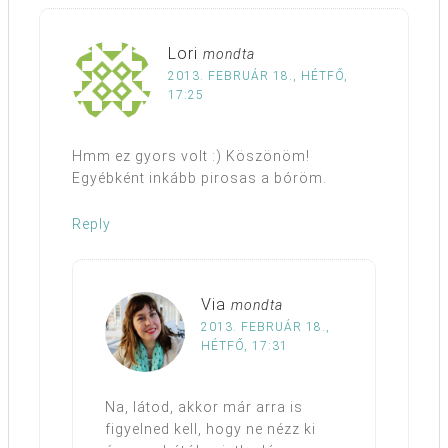
Lori
mondta
2013. FEBRUÁR 18., HÉTFŐ,
17:25
Hmm ez gyors volt :) Köszönöm!
Egyébként inkább pirosas a bóröm.
Reply
Via
mondta
2013. FEBRUÁR 18.,
HÉTFŐ, 17:31
Na, látod, akkor már arra is
figyelned kell, hogy ne nézz ki