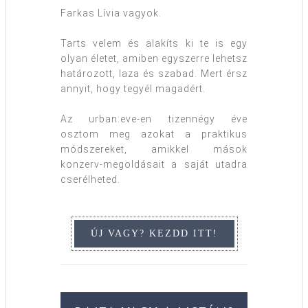
Farkas Lívia vagyok.
Tarts velem és alakíts ki te is egy
olyan életet, amiben egyszerre lehetsz
határozott, laza és szabad. Mert érsz
annyit, hogy tegyél magadért.
Az urban:eve-en tizennégy éve
osztom meg azokat a praktikus
módszereket, amikkel mások
konzerv-megoldásait a saját utadra
cserélheted.