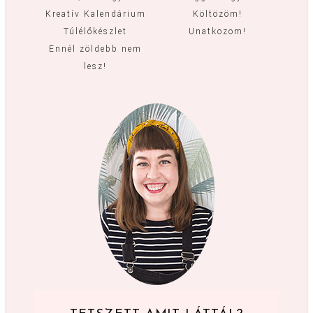
Kreatív Kalendárium
Költözöm!
Túlélőkészlet
Unatkozom!
Ennél zöldebb nem
lesz!