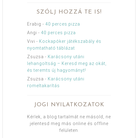
SZÓLJ HOZZÁ TE IS!
Erabig
-
40 perces pizza
Angi
-
40 perces pizza
Vivi
-
Kockapóker játékszabály és
nyomtatható táblázat
Zsuzsa
-
Karácsony utáni
lehangoltság – Keresd meg az okát,
és teremts új hagyományt!
Zsuzsa
-
Karácsony utáni
romeltakarítás
JOGI NYILATKOZATOK
Kérlek, a blog tartalmát ne másold, ne
jelentesd meg más online és offline
felületen.