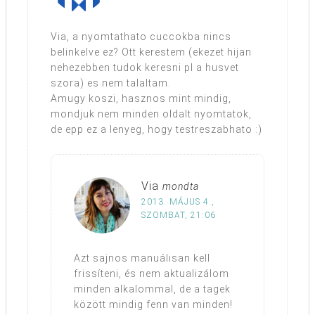
Via, a nyomtathato cuccokba nincs
belinkelve ez? Ott kerestem (ekezet hijan
nehezebben tudok keresni pl a husvet
szora) es nem talaltam.
Amugy koszi, hasznos mint mindig,
mondjuk nem minden oldalt nyomtatok,
de epp ez a lenyeg, hogy testreszabhato :)
Via
mondta
2013. MÁJUS 4.,
SZOMBAT, 21:06
Azt sajnos manuálisan kell
frissíteni, és nem aktualizálom
minden alkalommal, de a tagek
között mindig fenn van minden!