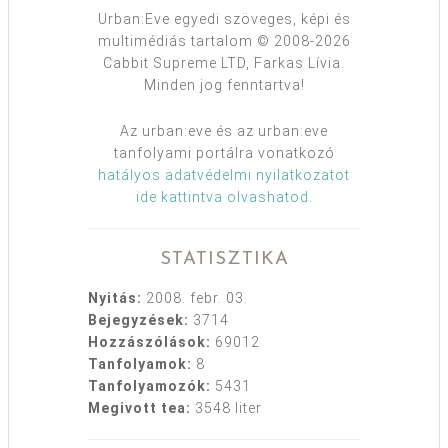
Urban:Eve egyedi szöveges, képi és
multimédiás tartalom © 2008-2026
Cabbit Supreme LTD, Farkas Lívia.
Minden jog fenntartva!
Az urban:eve és az urban:eve
tanfolyami portálra vonatkozó
hatályos adatvédelmi nyilatkozatot
ide kattintva olvashatod
.
STATISZTIKA
Nyitás:
2008. febr. 03.
Bejegyzések:
3714
Hozzászólások:
69012
Tanfolyamok:
8
Tanfolyamozók:
5431
Megivott tea:
3548 liter