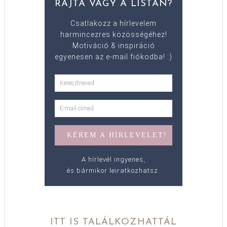
RAJTA VAGY A LISTÁN?
Csatlakozz a hírlevelem
harmincezres közösségéhez!
Motiváció & inspiráció
egyenesen az e-mail fiókodba! :)
A hírlevél ingyenes,
és bármikor leiratkozhatsz.
ITT IS TALÁLKOZHATTÁL