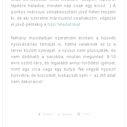
lépésre haladva, minden nap csak egy kicsit. :) A
pontos márciusi zónabeosztást jövő héten teszem
ki, de aki szeretne márciustól csatlakozni, végezze
el jövő péntekig a
házi feladatokat
.
Néhány mondatban szeretném érinteni a húsvéti
nyúlvásárlás témáját is, hátha valakinek ez is a
tervei között szerepel: a nyuszi nem plüssjáték, és
nem dobható a sarokba, miután meguntad. 8-10
évre szóló társ, és legalább annyi törődést igényel,
mint egy cica vagy egy kutya. Ne vegyél nyuszit
húsvétra, de kiscsibét, kiskacsát sem — az élő állat
nem dekoráció!
Share
Share
Pin