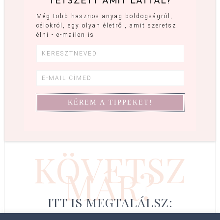
TETSZETT AMIT LÁTTÁL?
Még több hasznos anyag boldogságról,
célokról, egy olyan életről, amit szeretsz
élni - e-mailen is.
KÖVETSZ
MÁR?
ITT IS MEGTALÁLSZ: