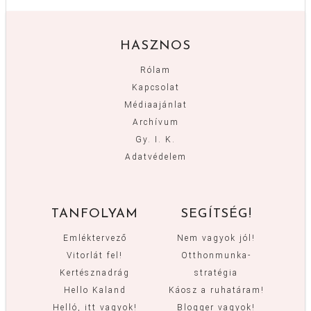
HASZNOS
Rólam
Kapcsolat
Médiaajánlat
Archívum
Gy. I. K.
Adatvédelem
TANFOLYAM
SEGÍTSÉG!
Emléktervező
Nem vagyok jól!
Vitorlát fel!
Otthonmunka-
Kertésznadrág
stratégia
Hello Kaland
Káosz a ruhatáram!
Helló, itt vagyok!
Blogger vagyok!