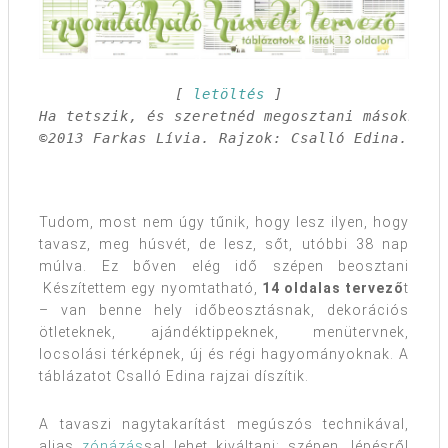
 [ 
letöltés
 ]

Ha tetszik, és szeretnéd megosztani másokkal,
©2013 Farkas Lívia. Rajzok: Csalló Edina. Min
Tudom, most nem úgy tűnik, hogy lesz ilyen, hogy
tavasz, meg húsvét, de lesz, sőt, utóbbi 38 nap
múlva. Ez bőven elég idő szépen beosztani
Készítettem egy nyomtatható,
14 oldalas tervező
t
– van benne hely időbeosztásnak, dekorációs
ötleteknek, ajándéktippeknek, menütervnek,
locsolási térképnek, új és régi hagyományoknak. A
táblázatot Csalló Edina rajzai díszítik.
A tavaszi nagytakarítást megúszós technikával,
alias
zónázás
sal lehet kiváltani: szépen, lépésről