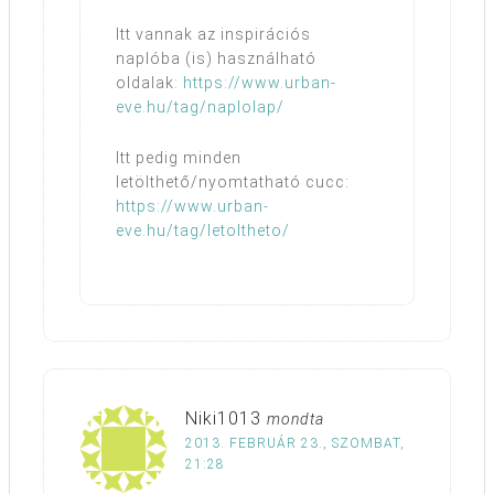
Itt vannak az inspirációs
naplóba (is) használható
oldalak:
https://www.urban-
eve.hu/tag/naplolap/
Itt pedig minden
letölthető/nyomtatható cucc:
https://www.urban-
eve.hu/tag/letoltheto/
Niki1013
mondta
2013. FEBRUÁR 23., SZOMBAT,
21:28