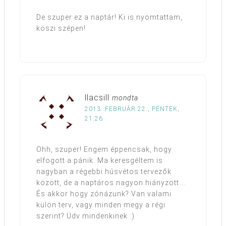
De szuper ez a naptár! Ki is nyomtattam,
köszi szépen!
llacsill
mondta
2013. FEBRUÁR 22., PÉNTEK,
21:26
Ohh, szuper! Engem éppencsak, hogy
elfogott a pánik. Ma keresgéltem is
nagyban a régebbi húsvétos tervezők
között, de a naptáros nagyon hiányzott….
És akkor hogy zónázunk? Van valami
külön terv, vagy minden megy a régi
szerint? Üdv mindenkinek :)