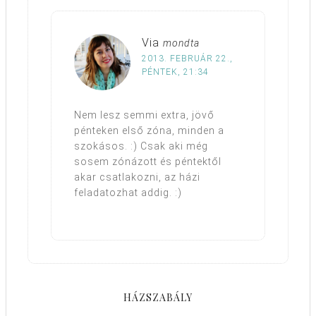
Via
mondta
2013. FEBRUÁR 22.,
PÉNTEK, 21:34
Nem lesz semmi extra, jövő
pénteken első zóna, minden a
szokásos. :) Csak aki még
sosem zónázott és péntektől
akar csatlakozni, az házi
feladatozhat addig. :)
HÁZSZABÁLY