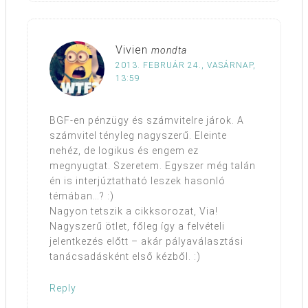
Vivien
mondta
2013. FEBRUÁR 24., VASÁRNAP,
13:59
BGF-en pénzügy és számvitelre járok. A
számvitel tényleg nagyszerű. Eleinte
nehéz, de logikus és engem ez
megnyugtat. Szeretem. Egyszer még talán
én is interjúztatható leszek hasonló
témában…? :)
Nagyon tetszik a cikksorozat, Via!
Nagyszerű ötlet, főleg így a felvételi
jelentkezés előtt – akár pályaválasztási
tanácsadásként első kézből. :)
Reply