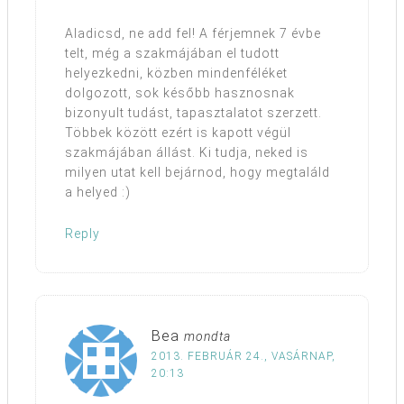
Aladicsd, ne add fel! A férjemnek 7 évbe
telt, még a szakmájában el tudott
helyezkedni, közben mindenféléket
dolgozott, sok később hasznosnak
bizonyult tudást, tapasztalatot szerzett.
Többek között ezért is kapott végül
szakmájában állást. Ki tudja, neked is
milyen utat kell bejárnod, hogy megtaláld
a helyed :)
Reply
Bea
mondta
2013. FEBRUÁR 24., VASÁRNAP,
20:13