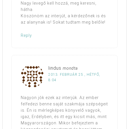
Nagy levegő kell hozzá, meg keresni,
hátha.
Köszönöm az interjút, a kérdezőnek is és
az alanynak is! Sokat tudtam meg belőle!
Reply
lindus
mondta
2013. FEBRUÁR 25., HÉTFŐ,
8:04
Nagyon jók ezek az interjúk. Az ember
felfedezi benne saját szakmája szépségeit
is. Én is mérlegképes könyvelő vagyok,
igaz, Erdélyben, és itt egy kicsit más, mint
Magyarországon. Mikor befejeztem a