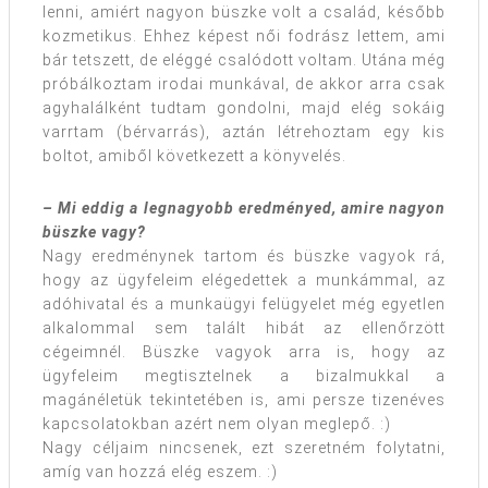
lenni, amiért nagyon büszke volt a család, később
kozmetikus. Ehhez képest női fodrász lettem, ami
bár tetszett, de eléggé csalódott voltam. Utána még
próbálkoztam irodai munkával, de akkor arra csak
agyhalálként tudtam gondolni, majd elég sokáig
varrtam (bérvarrás), aztán létrehoztam egy kis
boltot, amiből következett a könyvelés.
– Mi eddig a legnagyobb eredményed, amire nagyon
büszke vagy?
Nagy eredménynek tartom és büszke vagyok rá,
hogy az ügyfeleim elégedettek a munkámmal, az
adóhivatal és a munkaügyi felügyelet még egyetlen
alkalommal sem talált hibát az ellenőrzött
cégeimnél. Büszke vagyok arra is, hogy az
ügyfeleim megtisztelnek a bizalmukkal a
magánéletük tekintetében is, ami persze tizenéves
kapcsolatokban azért nem olyan meglepő. :)
Nagy céljaim nincsenek, ezt szeretném folytatni,
amíg van hozzá elég eszem. :)