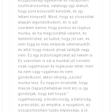
közgazdasági egyetemet és hazajöttem
szülővárosomba, valahogy úgy alakult,
hogy pont könyvelőt kerestek, és igy
lettem könyvelő. Most, hogy az olvasottak
alapján elgondolkodom, én is azt
szeretem benne, hogy pontos és logikus
munka, és ha megcsináltál valamit, és
leellenőrizted, az tudod, hogy jól van, és
nem függ ez más emberek véleményétől,
és attól hogy mások jónak találják vagy
nem. Ez egy biztonságérzetet ad nekem is.
És szerintem is ezt a munkát jól csinálni
csak rugalmasan és logikusan lehet, mert
ha nem vagy rugalmas és nem
gondolkozol, akkor tényleg „szürke”
munka lesz. És nagyon örvendek, hogy
mások (tapasztaltabbak mint én) is igy
gondolják, hogy kell hozzá ”
rugalmasság, a kíváncsiság, a bátorság,
a precizitás, az empátia, a nyugalom, az
összpontosítani tudás képessége, a jó