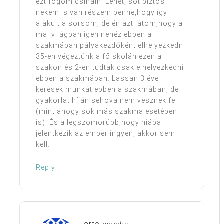
ezt fogom csinálni.Lehet, sőt biztos
nekem is van részem benne,hogy így
alakult a sorsom, de én azt látom,hogy a
mai világban igen nehéz ebben a
szakmában pályakezdőként elhelyezkedni.
35-en végeztünk a főiskolán ezen a
szakon és 2-en tudtak csak elhelyezkedni
ebben a szakmában. Lassan 3 éve
keresek munkát ebben a szakmában, de
gyakorlat híján sehova nem vesznek fel
(mint ahogy sok más szakma esetében
is). És a legszomorúbb,hogy hiába
jelentkezik az ember ingyen, akkor sem
kell.
Reply