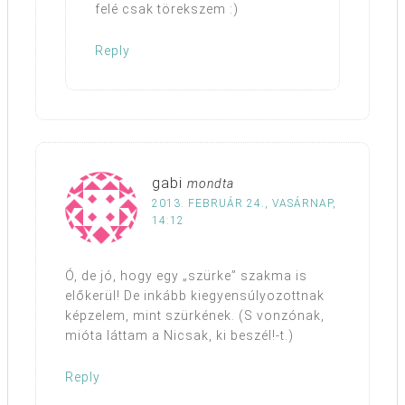
felé csak törekszem :)
Reply
gabi
mondta
2013. FEBRUÁR 24., VASÁRNAP,
14:12
Ó, de jó, hogy egy „szürke” szakma is
előkerül! De inkább kiegyensúlyozottnak
képzelem, mint szürkének. (S vonzónak,
mióta láttam a Nicsak, ki beszél!-t.)
Reply