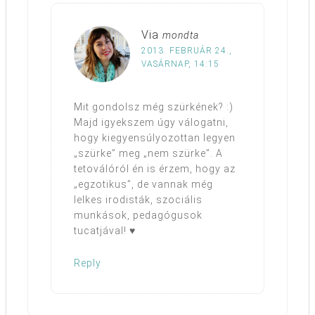
Via
mondta
2013. FEBRUÁR 24.,
VASÁRNAP, 14:15
Mit gondolsz még szürkének? :)
Majd igyekszem úgy válogatni,
hogy kiegyensúlyozottan legyen
„szürke” meg „nem szürke”. A
tetoválóról én is érzem, hogy az
„egzotikus”, de vannak még
lelkes irodisták, szociális
munkások, pedagógusok
tucatjával! ♥
Reply