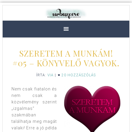
SZERETEM A MUNKÁM!
#05 – KÖNYVELŐ VAGYOK.
ÍRTA:
VIA
|
20 HOZZÁSZÓLÁS
Nem csak fiatalon és
nem csak a
közvélemény szerint
„izgalmas”
szakmában
találhatja meg magát
valaki! Erre a jó példa