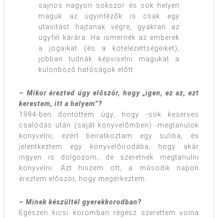
sajnos nagyon sokszor és sok helyen
maguk az ügyintézők is csak egy
utasítást hajtanak végre, gyakran az
ügyfél kárára. Ha ismernék az emberek
a jogaikat (és a kötelezettségeiket),
jobban tudnák képviselni magukat a
különböző hatóságok előtt.
– Mikor érezted úgy először, hogy „igen, ez az, ezt
kerestem, itt a helyem”?
1994-ben döntöttem úgy, hogy -sok keserves
csalódás után (saját könyvelőmben) -megtanulok
könyvelni, ezért beiratkoztam egy suliba, és
jelentkeztem egy könyvelőirodába, hogy akár
ingyen is dolgozom, de szeretnék megtanulni
könyvelni. Azt hiszem ott, a második napon
éreztem először, hogy megérkeztem.
– Minek készültél gyerekkorodban?
Egészen kicsi koromban régész szerettem volna