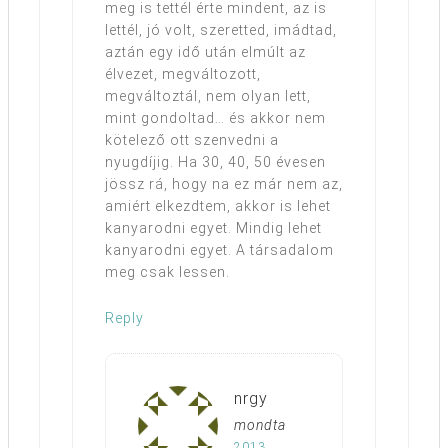
meg is tettél érte mindent, az is
lettél, jó volt, szeretted, imádtad,
aztán egy idő után elmúlt az
élvezet, megváltozott,
megváltoztál, nem olyan lett,
mint gondoltad… és akkor nem
kötelező ott szenvedni a
nyugdíjig. Ha 30, 40, 50 évesen
jössz rá, hogy na ez már nem az,
amiért elkezdtem, akkor is lehet
kanyarodni egyet. Mindig lehet
kanyarodni egyet. A társadalom
meg csak lessen.
Reply
nrgy
mondta
2013.