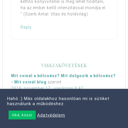
kettős könyvvitellel is meg lehet hódítani,
ha az ember kellő intenzitással mondja el.
” (Szerb Antal: Utas és holdvilág)
Reply
VISSZAKÖVETÉSEK
Mit csinál a bölcsész? Mit dolgozik a bölcsész?
- Mit csinál blog
szerint:
2019. november 17., vasárnap 9:47
[…] Forrás:
https://www.urban-
Hahó :) Más oldalakhoz hasonlóan mi is sütiket
eve.hu/2013/02/24/szeretem-a-munkam-05-
használunk a működéshez.
konyvelo-vagyok/
[…]
Adatvédelem
Oké, köszi