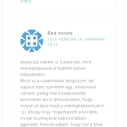
Reply
Bea
mondta
2013. FEBRUÁR 24., VASÁRNAP,
19:14
aladicsd, nekem is 3 évbe telt, mire
mérlegképessel el tudtam benne
helyezkedni!
Most is a szakmában dolgozom, de
sajnos nem szeretem úgy, amennyire
vártam, pedig már középiskolás
koromban arról álmodoztam, hogy
milyen jó lesz majd a mérlegképesre járni.
:((( Ahogy nrgy fogalmazott a korábbi
irodai munkájával kapcsolatban:
agyhalál. Persze sejtem, hogy hol a hiba