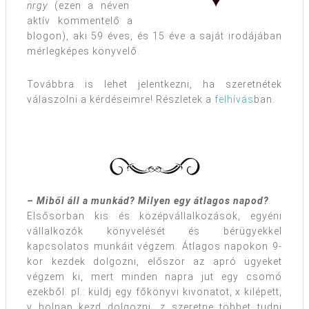
nrgy
(ezen a néven
aktív kommentelő a
blogon), aki 59 éves, és 15 éve a saját irodájában
mérlegképes könyvelő.
Továbbra is lehet jelentkezni, ha szeretnétek
válaszolni a kérdéseimre! Részletek a
felhívás
ban.
– Miből áll a munkád? Milyen egy átlagos napod?
Elsősorban kis és középvállalkozások, egyéni
vállalkozók könyvelését és bérügyekkel
kapcsolatos munkáit végzem. Átlagos napokon 9-
kor kezdek dolgozni, először az apró ügyeket
végzem ki, mert minden napra jut egy csomó
ezekből. pl.: küldj egy főkönyvi kivonatot, x kilépett,
y holnap kezd dolgozni, z szeretne többet tudni