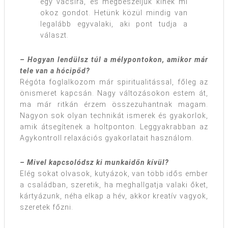
egy vacsira, és megbeszéljük kinek mi
okoz gondot. Hetünk közül mindig van
legalább egyvalaki, aki pont tudja a
választ.
– Hogyan lendülsz túl a mélypontokon, amikor már
tele van a hócipőd?
Régóta foglalkozom már spiritualitással, főleg az
önismeret kapcsán. Nagy változásokon estem át,
ma már ritkán érzem összezuhantnak magam.
Nagyon sok olyan technikát ismerek és gyakorlok,
amik átsegítenek a holtponton. Leggyakrabban az
Agykontroll relaxációs gyakorlatait használom.
– Mivel kapcsolódsz ki munkaidőn kívül?
Elég sokat olvasok, kutyázok, van több idős ember
a családban, szeretik, ha meghallgatja valaki őket,
kártyázunk, néha elkap a hév, akkor kreatív vagyok,
szeretek főzni.