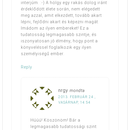
interjúm. :-) A hölgy egy rakás dolog iránt
érdeklődött élete során, nem elégedett
meg azzal, amit elkezdett, tovább akart
lépni, fejlődni akart és képezni magát.
Imádom az ilyen embereket! Ez a
tudatosság legmagasabb szintje, és
iszonyatosan jó élmény, hogy pont a
könyveléssel foglalkozik egy ilyen
személyiségű ember.
Reply
nrgy
mondta
2013. FEBRUÁR 24.,
VASÁRNAP, 14:54
Húúú! Köszönöm! Bár a
legmagasabb tudatossági szint