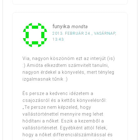
funyika
mondta
2013. FEBRUÁR 24., VASÁRNAP,
13:43
Via, nagyon köszönöm ezt az interjút (is)
:) Amióta elkezdtem számvitelt tanulni,
nagyon érdekel a könyvelés, mert tényleg
izgalmasnak tűnik :)
És persze a kedvenc idézetem a
csajozásról és a kettős könyvelésről:
„Te persze nem képzeled, hogy
vallástörténettel mennyire meg lehet
hódítani a nőket. Eszik a kezemből a
vallástörténetet. Egyébként attól félek,
hogy a nőket differenciálszámítással és