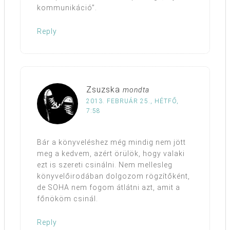
kommunikáció”.
Reply
Zsuzska
mondta
2013. FEBRUÁR 25., HÉTFŐ,
7:58
Bár a könyveléshez még mindig nem jött
meg a kedvem, azért örülök, hogy valaki
ezt is szereti csinálni. Nem mellesleg
könyvelőirodában dolgozom rögzítőként,
de SOHA nem fogom átlátni azt, amit a
főnököm csinál.
Reply