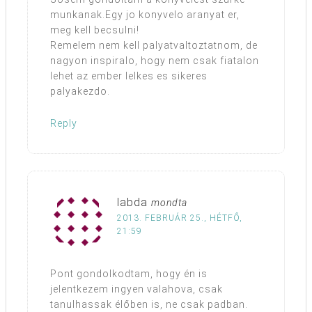
munkanak.Egy jo konyvelo aranyat er,
meg kell becsulni!
Remelem nem kell palyatvaltoztatnom, de
nagyon inspiralo, hogy nem csak fiatalon
lehet az ember lelkes es sikeres
palyakezdo.
Reply
labda
mondta
2013. FEBRUÁR 25., HÉTFŐ,
21:59
Pont gondolkodtam, hogy én is
jelentkezem ingyen valahova, csak
tanulhassak élőben is, ne csak padban.