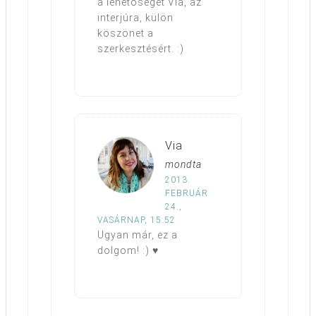
a lehetőséget Via, az
interjúra, külön
köszönet a
szerkesztésért. :)
Via
mondta
2013.
FEBRUÁR
24.,
VASÁRNAP, 15:52
Ugyan már, ez a
dolgom! :) ♥