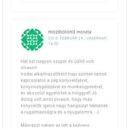
mozibolond
mondta
2013. FEBRUÁR 24., VASÁRNAP,
14:32
Hát ezt nagyon szuper és üdítő volt
olvasni!
Irodai alkalmazottként napi szinten tartok
kapcsolatot a cég könyvelőjével,
könyvvizsgálójával és munkaügyesével,
és abszolút egyetértek a hölggyel! Jó
dolog volt arról olvasni, hogy más
könyvelők igenis nagy hangsúlyt fektetnek
a rugalmasságra és a nyugalomra. :-)
Másrészt nekem ez lett a kedvenc