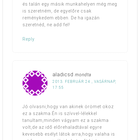
és talán egy másik munkahelyen még meg
is szeretném, de egyelőre csak
reménykedem ebben. De ha igazán
szeretnéd, ne add fel!
Reply
aladicsd
mondta
2013. FEBRUÁR 24., VASÁRNAP,
17:55
Jó olvasni,hogy van akinek örömet okoz
ez a szakma.Én is szívvel-lélekkel
tanultam,minden vágyam ez a szakma
volt,de az idő előrehaladtával egyre
kevesebb esélyt látok arra,hogy valaha is