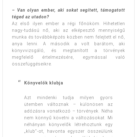
– Van olyan ember, aki sokat segített, támogatott
téged az utadon?
Az első ilyen ember a régi főnököm. Hihetetlen
nagy-tudású nő, aki az elképesztő mennyiségű
munka és továbbképzés közben nem felejtett el nő,
anya lenni. A második a volt barátom, aki
könyvvizsgáló, és megtanított a törvények
megfelelő értelmezésére, egymással való
összefüggéseikre.
Könyvelők klubja
Azt mindenki tudja milyen gyors
ütemben változnak – különösen az
adózásra vonatkozó – törvények. Néha
nem könnyű követni a változásokat. Mi
néhányan könyvelők létrehoztunk egy
„klub”-ot, havonta egyszer összeülünk