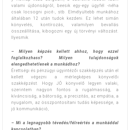
valami újdonságról, beesik egy-egy ügyfél -néha
csak locsogni picit-, stb. Elmélyültebb munkához
általában 12 után tudok kezdeni. Ez lehet simán
könyvelés, kontírozás, valamilyen bevallás
összeállítása, kibogozni egy új törvényi változást.
Ilyesmik.
– Milyen képzés kellett ahhoz, hogy ezzel
foglalkozhass? Milyen tulajdonságok
elengedhetetlenek a munkádhoz?
Érettségi és pénzügyi ügyintézői szakképzés után el
kellett végezni a mérlegképes könyvelői
szakképzést. Hogy JÓ könyvelő legyen valaki,
szerintem nagyon fontos a rugalmasság, a
kíváncsiság, a bátorság, a precizitás, az empátia, a
nyugalom, az összpontosítani tudás képessége, a
jó kommunikáció,
– Mi a legnagyobb tévedés/félreértés a munkáddal
kapcsolatban?