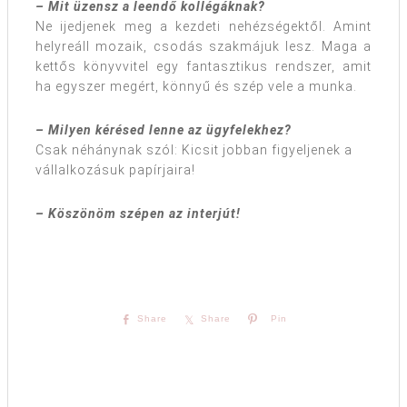
– Mit üzensz a leendő kollégáknak?
Ne ijedjenek meg a kezdeti nehézségektől. Amint
helyreáll mozaik, csodás szakmájuk lesz. Maga a
kettős könyvvitel egy fantasztikus rendszer, amit
ha egyszer megért, könnyű és szép vele a munka.
– Milyen kérésed lenne az ügyfelekhez?
Csak néhánynak szól: Kicsit jobban figyeljenek a
vállalkozásuk papírjaira!
– Köszönöm szépen az interjút!
Share
Share
Pin