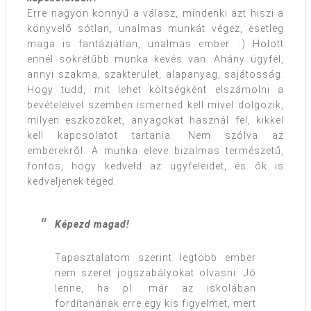
Erre nagyon könnyű a válasz, mindenki azt hiszi a
könyvelő sótlan, unalmas munkát végez, esetleg
maga is fantáziátlan, unalmas ember. :) Holott
ennél sokrétűbb munka kevés van. Ahány ügyfél,
annyi szakma, szakterület, alapanyag, sajátosság.
Hogy tudd, mit lehet költségként elszámolni a
bevételeivel szemben ismerned kell mivel dolgozik,
milyen eszközöket, anyagokat használ fel, kikkel
kell kapcsolatot tartania. Nem szólva az
emberekről. A munka eleve bizalmas természetű,
fontos, hogy kedveld az ügyfeleidet, és ők is
kedveljenek téged.
Képezd magad!
Tapasztalatom szerint legtöbb ember
nem szeret jogszabályokat olvasni. Jó
lenne, ha pl. már az iskolában
fordítanának erre egy kis figyelmet, mert