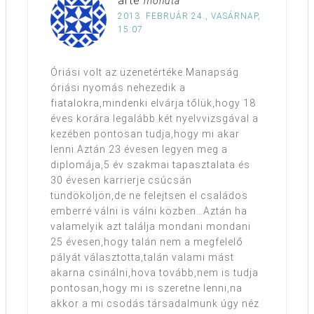
arte
mondta
2013. FEBRUÁR 24., VASÁRNAP,
15:07
Óriási volt az üzenetértéke.Manapság
óriási nyomás nehezedik a
fiatalokra,mindenki elvárja tőlük,hogy 18
éves korára legalább két nyelvvizsgával a
kezében pontosan tudja,hogy mi akar
lenni.Aztán 23 évesen legyen meg a
diplomája,5 év szakmai tapasztalata és
30 évesen karrierje csúcsán
tündököljön,de ne felejtsen el családos
emberré válni is válni közben…Aztán ha
valamelyik azt találja mondani mondani
25 évesen,hogy talán nem a megfelelő
pályát választotta,talán valami mást
akarna csinálni,hova tovább,nem is tudja
pontosan,hogy mi is szeretne lenni,na
akkor a mi csodás társadalmunk úgy néz