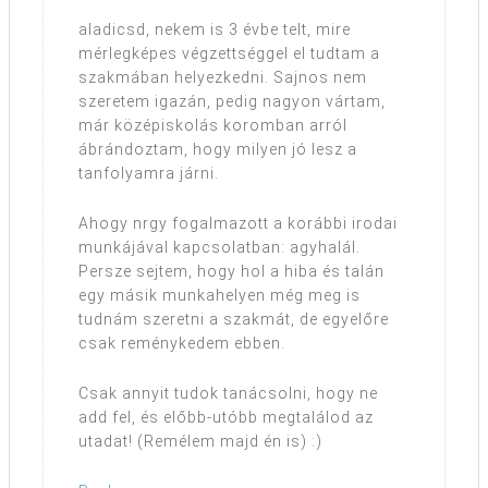
aladicsd, nekem is 3 évbe telt, mire
mérlegképes végzettséggel el tudtam a
szakmában helyezkedni. Sajnos nem
szeretem igazán, pedig nagyon vártam,
már középiskolás koromban arról
ábrándoztam, hogy milyen jó lesz a
tanfolyamra járni.
Ahogy nrgy fogalmazott a korábbi irodai
munkájával kapcsolatban: agyhalál.
Persze sejtem, hogy hol a hiba és talán
egy másik munkahelyen még meg is
tudnám szeretni a szakmát, de egyelőre
csak reménykedem ebben.
Csak annyit tudok tanácsolni, hogy ne
add fel, és előbb-utóbb megtalálod az
utadat! (Remélem majd én is) :)