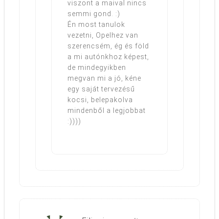
viszont a maival nincs
semmi gond. :)
Én most tanulok
vezetni, Opelhez van
szerencsém, ég és föld
a mi autónkhoz képest,
de mindegyikben
megvan mi a jó, kéne
egy saját tervezésű
kocsi, belepakolva
mindenből a legjobbat
:))))