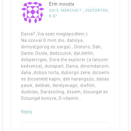
Erin
mondta
2013. MÁRCIUS 7., CSÜTÖRTÖK,
8:07
Dacia? ,Via ezen meglepodtem:)
Na szoval D mint dio, datolya,
dinnye(gorog es sarga) , Diotoro, Dali,
Dante, Dsida, dedszulok, dal,delfin,
dobperrrges, Dora the explorer (a lanyom
kedvence), dunapart, Dania, dinomdanom,
dalia ,dobos torta, duborgo zene, dicserni
es dicseretet kapni, deli harangszo, dalias
pasik, delibab, derelyevago, diafilm,
dudolas, Dardzsiling, dzsem, dzsungel es
Dzsungel konyve, D-vitamin…
Reply