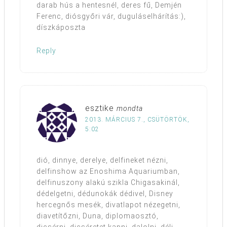
darab hús a hentesnél, deres fű, Demjén
Ferenc, diósgyőri vár, duguláselhárítás:),
díszkáposzta
Reply
esztike
mondta
2013. MÁRCIUS 7., CSÜTÖRTÖK,
5:02
dió, dinnye, derelye, delfineket nézni,
delfinshow az Enoshima Aquariumban,
delfinuszony alakú szikla Chigasakinál,
dédelgetni, dédunokák dédivel, Disney
hercegnős mesék, divatlapot nézegetni,
diavetítőzni, Duna, diplomaosztó,