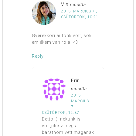
Via
mondta
2013. MÁRCIUS 7.,
CSÜTÖRTÖK, 10:21
Gyerekkori autónk volt, sok
emlékem van róla. <3
Reply
Erin
mondta
2013.
MÁRCIUS
7.,
CSÜTÖRTÖK, 12:37
Detto :), nekunk is
volt,plusz meg a
baratnom vett maganak