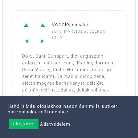
Vodolej
mondta
2013. MÁRCIUS 6., SZERDA,
22:19
Dóra, Dani, Dunapart, dió, dagasztani,
dolgozni, diáknak lenni, dúdolni, durmolni,
Demi Moore, Dustin Hoffmann, dübörgő
zenét hallgatni, Dalmácia, disco zene,
diétás magvas barna kenyér, délelőtt,
délután, delfinek, dáliák, daliák, dilisnek
lenni néha :)
Hahó :) Más oldalakhoz hasonlóan mi is sütiket
Reply
használunk a működéshez.
Adatvédelem
Oké, köszi