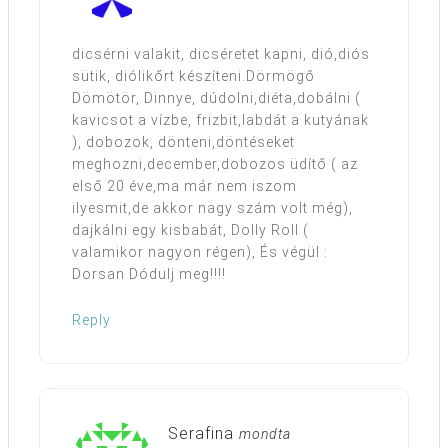
dicsérni valakit, dicséretet kapni, dió,diós
sütik, diólikőrt készíteni.Dörmögő
Dömötör, Dinnye, dúdolni,diéta,dobálni (
kavicsot a vízbe, frizbit,labdát a kutyának
), dobozok, dönteni,döntéseket
meghozni,december,dobozos üdítő ( az
első 20 éve,ma már nem iszom
ilyesmit,de akkor nagy szám volt még),
dajkálni egy kisbabát, Dolly Roll (
valamikor nagyon régen), És végül :
Dorsan Dódulj meg!!!!
Reply
Serafina
mondta