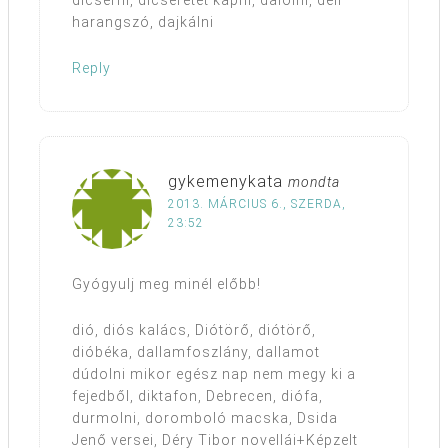
dicsérni, dicséretet kapni, dalolni, déli
harangszó, dajkálni
Reply
gykemenykata
mondta
2013. MÁRCIUS 6., SZERDA,
23:52
Gyógyulj meg minél előbb!
dió, diós kalács, Diótörő, diótörő,
dióbéka, dallamfoszlány, dallamot
dúdolni mikor egész nap nem megy ki a
fejedből, diktafon, Debrecen, diófa,
durmolni, doromboló macska, Dsida
Jenő versei, Déry Tibor novellái+Képzelt