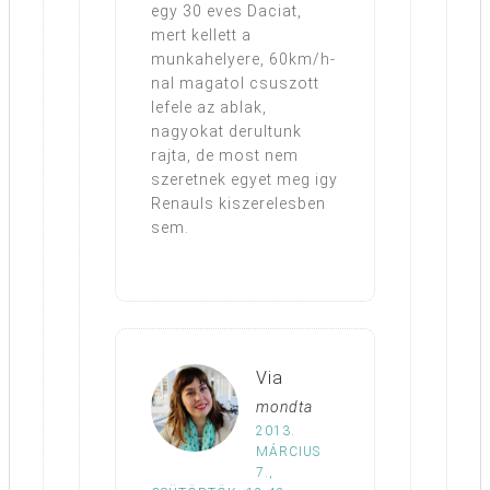
egy 30 eves Daciat,
mert kellett a
munkahelyere, 60km/h-
nal magatol csuszott
lefele az ablak,
nagyokat derultunk
rajta, de most nem
szeretnek egyet meg igy
Renauls kiszerelesben
sem.
Via
mondta
2013.
MÁRCIUS
7.,