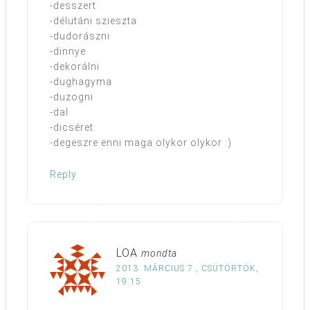
-desszert
-délutáni szieszta
-dudorászni
-dinnye
-dekorálni
-dughagyma
-duzogni
-dal
-dicséret
-degeszre enni maga olykor olykor :)
Reply
LOA
mondta
2013. MÁRCIUS 7., CSÜTÖRTÖK,
19:15