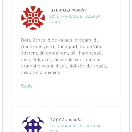
luxusrozi
mondta
2013. MÁRCIUS 6., SZERDA,
22:46
Dóri, Dénes, diós kalács, drágám, d…
(munkahelyem), Duna-part, Dolce Vita
étterem, dínomdánom, déli harangszó,
dédi, dolgozni, dinkának lenni, dalolni,
drámát olvasni, divat, diólikőr, derengés,
dekoráció, decens
Reply
Bogca
mondta
2013. MÁRCIUS 6., SZERDA,
22:24