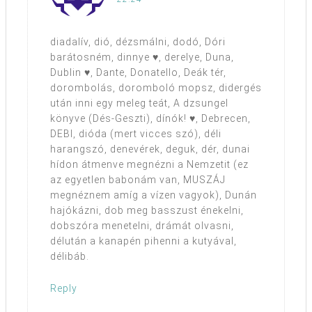
diadalív, dió, dézsmálni, dodó, Dóri
barátosném, dinnye ♥, derelye, Duna,
Dublin ♥, Dante, Donatello, Deák tér,
dorombolás, doromboló mopsz, didergés
után inni egy meleg teát, A dzsungel
könyve (Dés-Geszti), dínók! ♥, Debrecen,
DEBI, dióda (mert vicces szó), déli
harangszó, denevérek, deguk, dér, dunai
hídon átmenve megnézni a Nemzetit (ez
az egyetlen babonám van, MUSZÁJ
megnéznem amíg a vízen vagyok), Dunán
hajókázni, dob meg basszust énekelni,
dobszóra menetelni, drámát olvasni,
délután a kanapén pihenni a kutyával,
délibáb.
Reply