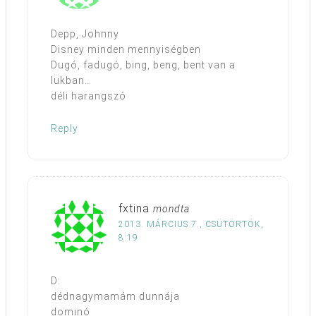
Depp, Johnny
Disney minden mennyiségben
Dugó, fadugó, bing, beng, bent van a
lukban…
déli harangszó
Reply
fxtina
mondta
2013. MÁRCIUS 7., CSÜTÖRTÖK,
8:19
D:
dédnagymamám dunnája
dominó