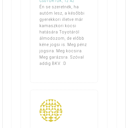
CSÜTÖRTÖK, 12:42
Én se szeretnék, ha
autóm lesz, a későbbi
gyerekkori illetve már
kamaszkori kocsi
hatására Toyotáról
álmodozom, de előbb
kéne jogsi is. Meg pénz
jogsira. Meg kocsira.
Meg garázsra. Szóval
addig BKV. :D