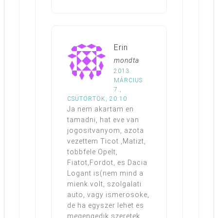
Erin
mondta
2013.
MÁRCIUS
7.,
CSÜTÖRTÖK, 20:10
Ja nem akartam en
tamadni, hat eve van
jogositvanyom, azota
vezettem Ticot ,Matizt,
tobbfele Opelt,
Fiatot,Fordot, es Dacia
Logant is(nem mind a
mienk volt, szolgalati
auto, vagy ismerosoke,
de ha egyszer lehet es
megengedik szeretek