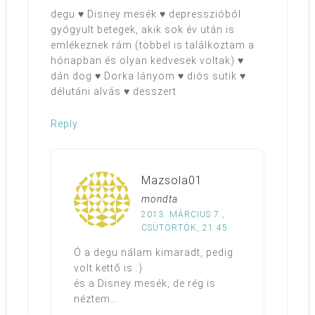
degu ♥ Disney mesék ♥ depresszióból
gyógyult betegek, akik sok év után is
emlékeznek rám (többel is találkoztam a
hónapban és olyan kedvesek voltak) ♥
dán dog ♥ Dorka lányom ♥ diós sütik ♥
délutáni alvás ♥ desszert
Reply
Mazsola01
mondta
2013. MÁRCIUS 7.,
CSÜTÖRTÖK, 21:45
Ó a degu nálam kimaradt, pedig
volt kettő is :)
és a Disney mesék, de rég is
néztem…