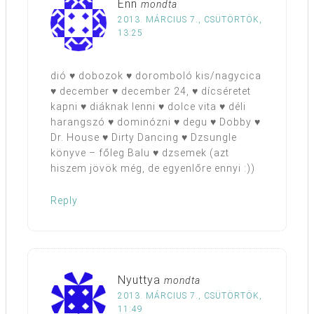
Enn
mondta
2013. MÁRCIUS 7., CSÜTÖRTÖK,
13:25
dió ♥ dobozok ♥ doromboló kis/nagycica
♥ december ♥ december 24, ♥ dícséretet
kapni ♥ diáknak lenni ♥ dolce vita ♥ déli
harangszó ♥ dominózni ♥ degu ♥ Dobby ♥
Dr. House ♥ Dirty Dancing ♥ Dzsungle
könyve – főleg Balu ♥ dzsemek (azt
hiszem jövök még, de egyenlőre ennyi :))
Reply
Nyuttya
mondta
2013. MÁRCIUS 7., CSÜTÖRTÖK,
11:49