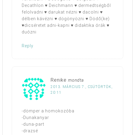
Decathlon ♥ Deichmann ♥ dermedtségből
felolvadni ♥ darukat nézni ♥ dacolni ♥
délben kávézni ♥ dögönyözni ♥ Dödő(ke)
♥dicséretet adni-kapni ♥ didaktika órák ♥
duózni
Reply
Renike
mondta
2013. MÁRCIUS 7., CSÜTÖRTÖK,
20:11
-dömper a homokozóba
-Dunakanyar
-duna-part
-drazsé