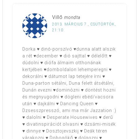
Villő
mondta
2013. MÁRCIUS 7., CSÜTÖRTÖK,
21:10
Dorka ♥ dinó-porszívó ♥dunna alatt alszik
a rét ♥december ♥ dió sajttal ♥ délelőtt ♥
dúdolni ♥ diófa álmaim otthonának
kertjében ♥domboldalon lehemperegni ♥
dekorálni ♥ dátumot lap tetejére írni ♥
Duna-parton sétálni, Duna felett átsétálni,
Dunán evezni ♥dominózni ♥ döntést hozni
és megnyugodni ♥ dögleni ebéd/vacsora
után ♥ dajkálni ♥ Dancing Queen ♥
Dzsesszpresszó, ami ma már Jazzation :)
♥ dalolni ♥ Desperate Housewives ♥ derű
♥ divatinspirációt olvasni ♥ dzsámi-misék
♥ dinnye ♥ Dosztojevszkij ♥ Deák téren
várakozni ♥ Dobogókő ♥ dolgozni ♥