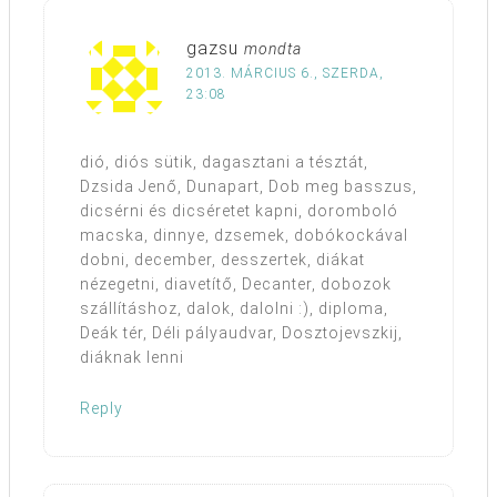
gazsu
mondta
2013. MÁRCIUS 6., SZERDA,
23:08
dió, diós sütik, dagasztani a tésztát,
Dzsida Jenő, Dunapart, Dob meg basszus,
dicsérni és dicséretet kapni, doromboló
macska, dinnye, dzsemek, dobókockával
dobni, december, desszertek, diákat
nézegetni, diavetítő, Decanter, dobozok
szállításhoz, dalok, dalolni :), diploma,
Deák tér, Déli pályaudvar, Dosztojevszkij,
diáknak lenni
Reply