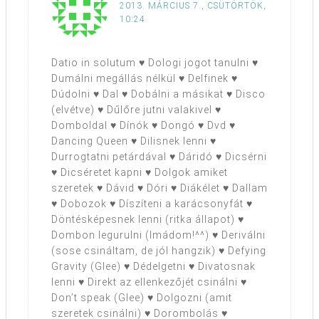
2013. MÁRCIUS 7., CSÜTÖRTÖK,
10:24
Datio in solutum ♥ Dologi jogot tanulni ♥
Dumálni megállás nélkül ♥ Delfinek ♥
Dúdolni ♥ Dal ♥ Dobálni a másikat ♥ Disco
(elvétve) ♥ Dűlőre jutni valakivel ♥
Domboldal ♥ Dínók ♥ Dongó ♥ Dvd ♥
Dancing Queen ♥ Dilisnek lenni ♥
Durrogtatni petárdával ♥ Dáridó ♥ Dicsérni
♥ Dicséretet kapni ♥ Dolgok amiket
szeretek ♥ Dávid ♥ Dóri ♥ Diákélet ♥ Dallam
♥ Dobozok ♥ Díszíteni a karácsonyfát ♥
Döntésképesnek lenni (ritka állapot) ♥
Dombon legurulni (Imádom!^^) ♥ Deriválni
(sose csináltam, de jól hangzik) ♥ Defying
Gravity (Glee) ♥ Dédelgetni ♥ Divatosnak
lenni ♥ Direkt az ellenkezőjét csinálni ♥
Don’t speak (Glee) ♥ Dolgozni (amit
szeretek csinálni) ♥ Dorombolás ♥