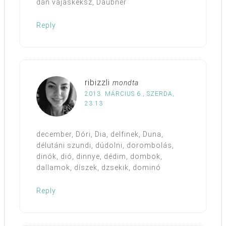
dán vajaskeksz, Daubner
Reply
ribizzli
mondta
2013. MÁRCIUS 6., SZERDA,
23:13
december, Dóri, Dia, delfinek, Duna,
délutáni szundi, dúdolni, dorombolás,
dinók, dió, dinnye, dédim, dombok,
dallamok, díszek, dzsekik, dominó
Reply