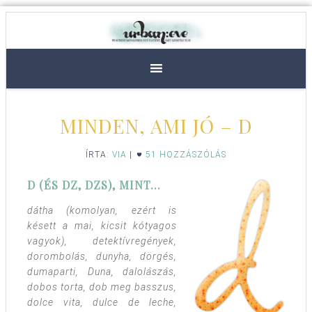
MINDEN, AMI JÓ – D
ÍRTA:
VIA
|
51 HOZZÁSZÓLÁS
D (ÉS DZ, DZS), MINT…
dátha (komolyan, ezért is
késett a mai, kicsit kótyagos
vagyok), detektívregények,
dorombolás, dunyha, dörgés,
dumaparti, Duna, dalolászás,
dobos torta, dob meg basszus,
dolce vita, dulce de leche,