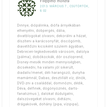
Filippino
mondta
2013. MÁRCIUS 7., CSÜTÖRTÖK,
8:02
Dinnye, diópálinka, diófa árnyékában
elhenyélni, dobpergés, dália,
divatblogokat olvasni, dekorálni a házat,
díszíteni a karácsonyfát, discógömb,
diavetítőzni kicsiként szüleim ágyában,
Debrecen-legkedvesebb városom, datolya
(pálma), dobókockák, dór oszloprend,
Disney-mesék minden mennyiségben,
dicsekedni, ha valami jól sikerült,
diadalív/menet, déli harangszó, dunyha
mamámnál, Dabas, desztillált víz, dínók,
DVD-zni a családdal, dominózni, dédik,
Déva, delfinek, dögönyöznés, darts-
fanatizmus:), dalokat dúdulgatni,
dalszövegeket olvasni, diétázni,
drágakövek, dohány (pipa, vízipipa),