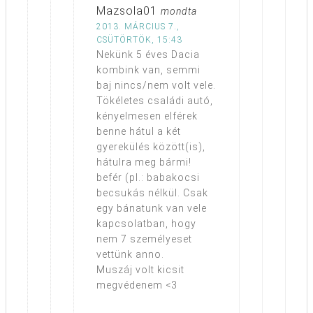
Mazsola01
mondta
2013. MÁRCIUS 7.,
CSÜTÖRTÖK, 15:43
Nekünk 5 éves Dacia
kombink van, semmi
baj nincs/nem volt vele.
Tökéletes családi autó,
kényelmesen elférek
benne hátul a két
gyerekülés között(is),
hátulra meg bármi!
befér (pl.: babakocsi
becsukás nélkül. Csak
egy bánatunk van vele
kapcsolatban, hogy
nem 7 személyeset
vettünk anno.
Muszáj volt kicsit
megvédenem <3