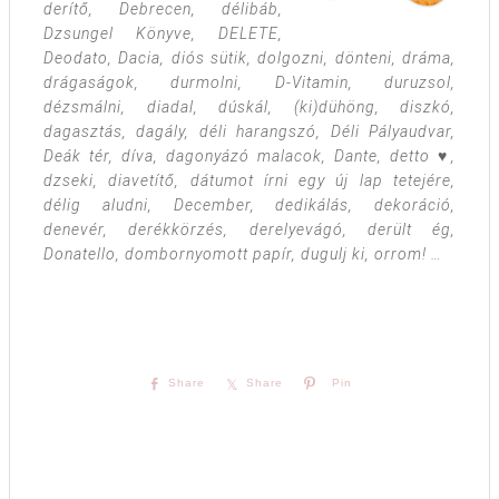
derítő, Debrecen, délibáb,
Dzsungel Könyve, DELETE,
Deodato, Dacia, diós sütik, dolgozni, dönteni, dráma,
drágaságok, durmolni, D-Vitamin, duruzsol,
dézsmálni, diadal, dúskál, (ki)dühöng, diszkó,
dagasztás, dagály, déli harangszó, Déli Pályaudvar,
Deák tér, díva, dagonyázó malacok, Dante, detto ♥,
dzseki, diavetítő, dátumot írni egy új lap tetejére,
délig aludni, December, dedikálás, dekoráció,
denevér, derékkörzés, derelyevágó, derült ég,
Donatello, dombornyomott papír, dugulj ki, orrom! …
Share
Share
Pin