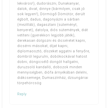
lekváros!), dudorászni, Dunakanyar,
dalok, divat, dinnye (bármilyen, csak jó
sok legyen!), Dörmögő Dömötör, derült
égbolt, dadus, dagonyázni a sárban
(mezítláb), dagasztani (süteményt,
kenyeret), datolya, diós sütemények, diát
vetíteni (gyerekkori legjobb játék),
derekasan dolgozni és dicséretet kapni,
dicsérni másokat, díjat kapni,
diplomaosztó, díszeket aggatni a fenyőre,
dombról legurulni, dobókockával hatost
dobni, döngicsélő dongót hallgatni,
duruzsoló kandalló, dobozok minden
mennyiségben, diófa árnyékában delelni,
diákcsemege, Dumaszínház, dzsungáriai
törpehörcsög
Reply