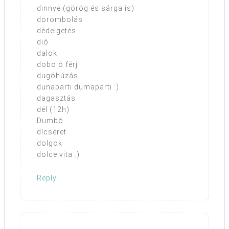
dinnye (görög és sárga is)
dorombolás
dédelgetés
dió
dalok
doboló férj
dugóhúzás
dunaparti dumaparti :)
dagasztás
dél (12h)
Dumbó
dícséret
dolgok
dolce vita :)
Reply