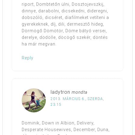
riport, Dombtetőn ülni, Dosztojevszkij,
dinnye, darabolni, dicsekedni, dideregni,
dobszóló, dicséret, diafilmeket vetíteni a
gyerekeknek, díj, dili, dermesztő hideg,
Dörmögő Dömötör, Döme bátyó versei,
derelye, dödölle, döcögő szekér, döntés
ha már megvan.
Reply
ladytron
mondta
2013. MÁRCIUS 6., SZERDA,
23:15
Dominik, Down in Albion, Delivery,
Desperate Housewives, December, Duna,