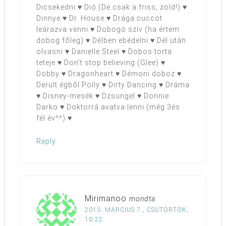
Dicsekedni ♥ Dió (De csak a friss, zöld!) ♥
Dinnye ♥ Dr. House ♥ Drága cuccot
leárazva venni ♥ Dobogó szív (ha értem
dobog főleg) ♥ Délben ebédelni ♥ Dél után
olvasni ♥ Danielle Steel ♥ Dobos torta
teteje ♥ Don’t stop believing (Glee) ♥
Dobby ♥ Dragonheart ♥ Démoni doboz ♥
Derült égből Polly ♥ Dirty Dancing ♥ Dráma
♥ Disney-mesék ♥ Dzsungel ♥ Donnie
Darko ♥ Doktorrá avatva lenni (még 3és
fél év^^) ♥
Reply
Mirimanoo
mondta
2013. MÁRCIUS 7., CSÜTÖRTÖK,
10:22