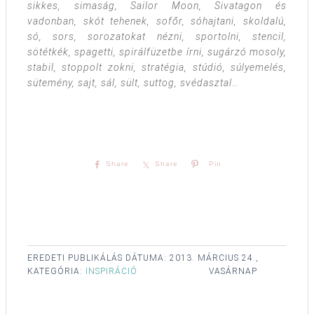
sikkes, simaság, Sailor Moon, Sivatagon és
vadonban, skót tehenek, sofőr, sóhajtani, skoldalú,
só, sors, sorozatokat nézni, sportolni, stencil,
sötétkék, spagetti, spirálfüzetbe írni, sugárzó mosoly,
stabil, stoppolt zokni, stratégia, stúdió, súlyemelés,
sütemény, sajt, sál, sült, suttog, svédasztal…
Share
Share
Pin
EREDETI PUBLIKÁLÁS DÁTUMA:
2013. MÁRCIUS 24.,
KATEGÓRIA:
INSPIRÁCIÓ
VASÁRNAP