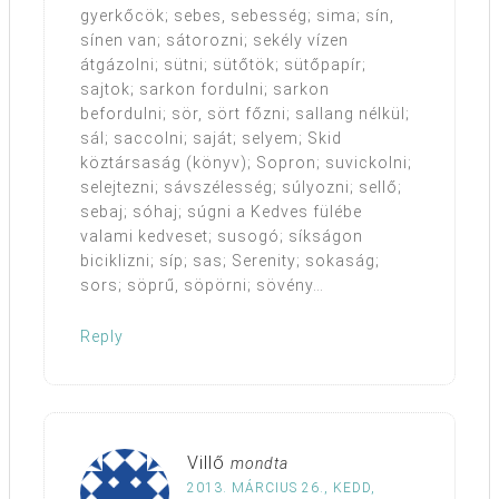
gyerkőcök; sebes, sebesség; sima; sín,
sínen van; sátorozni; sekély vízen
átgázolni; sütni; sütőtök; sütőpapír;
sajtok; sarkon fordulni; sarkon
befordulni; sör, sört főzni; sallang nélkül;
sál; saccolni; saját; selyem; Skid
köztársaság (könyv); Sopron; suvickolni;
selejtezni; sávszélesség; súlyozni; sellő;
sebaj; sóhaj; súgni a Kedves fülébe
valami kedveset; susogó; síkságon
biciklizni; síp; sas; Serenity; sokaság;
sors; söprű, söpörni; sövény…
Reply
Villő
mondta
2013. MÁRCIUS 26., KEDD,