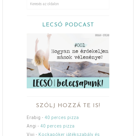
LECSÓ PODCAST
SZÓLJ HOZZÁ TE IS!
Erabig
-
40 perces pizza
Angi
-
40 perces pizza
Vivi
-
Kockapóker játékszabály és