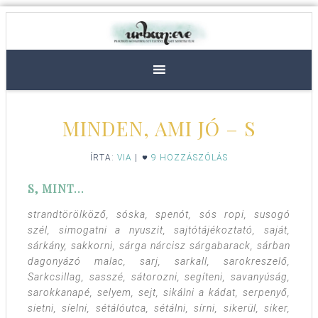
MINDEN, AMI JÓ – S
ÍRTA:
VIA
|
9 HOZZÁSZÓLÁS
S, MINT…
strandtörölköző, sóska, spenót, sós ropi, susogó
szél, simogatni a nyuszit, sajtótájékoztató, saját,
sárkány, sakkorni, sárga nárcisz sárgabarack, sárban
dagonyázó malac, sarj, sarkall, sarokreszelő,
Sarkcsillag, sasszé, sátorozni, segíteni, savanyúság,
sarokkanapé, selyem, sejt, sikálni a kádat, serpenyő,
sietni, síelni, sétálóutca, sétálni, sírni, sikerül, siker,