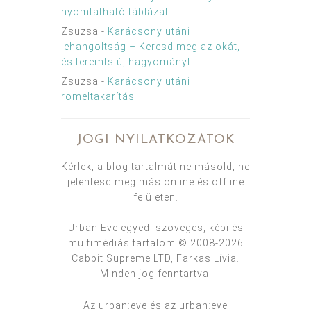
nyomtatható táblázat
Zsuzsa
-
Karácsony utáni
lehangoltság – Keresd meg az okát,
és teremts új hagyományt!
Zsuzsa
-
Karácsony utáni
romeltakarítás
JOGI NYILATKOZATOK
Kérlek, a blog tartalmát ne másold, ne
jelentesd meg más online és offline
felületen.
Urban:Eve egyedi szöveges, képi és
multimédiás tartalom © 2008-2026
Cabbit Supreme LTD, Farkas Lívia.
Minden jog fenntartva!
Az urban:eve és az urban:eve