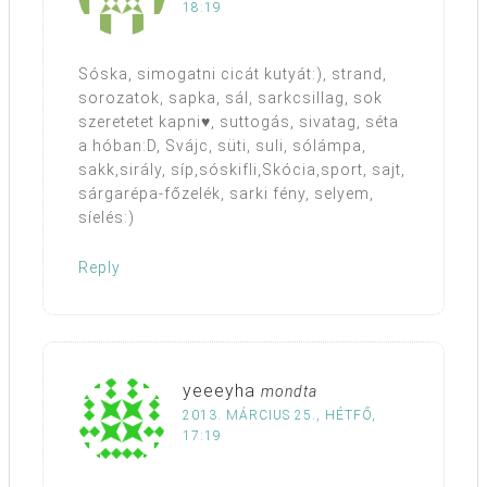
18:19
Sóska, simogatni cicát kutyát:), strand,
sorozatok, sapka, sál, sarkcsillag, sok
szeretetet kapni♥, suttogás, sivatag, séta
a hóban:D, Svájc, süti, suli, sólámpa,
sakk,sirály, síp,sóskifli,Skócia,sport, sajt,
sárgarépa-főzelék, sarki fény, selyem,
síelés:)
Reply
yeeeyha
mondta
2013. MÁRCIUS 25., HÉTFŐ,
17:19