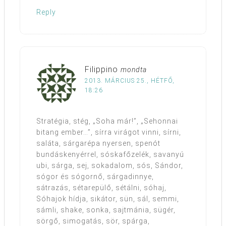
Reply
Filippino
mondta
2013. MÁRCIUS 25., HÉTFŐ,
18:26
Stratégia, stég, „Soha már!”, „Sehonnai
bitang ember…”, sírra virágot vinni, sírni,
saláta, sárgarépa nyersen, spenót
bundáskenyérrel, sóskafőzelék, savanyú
ubi, sárga, sej, sokadalom, sós, Sándor,
sógor és sógornő, sárgadinnye,
sátrazás, sétarepülő, sétálni, sóhaj,
Sóhajok hídja, sikátor, sün, sál, semmi,
sámli, shake, sonka, sajtmánia, sügér,
sörgő, simogatás, sör, spárga,