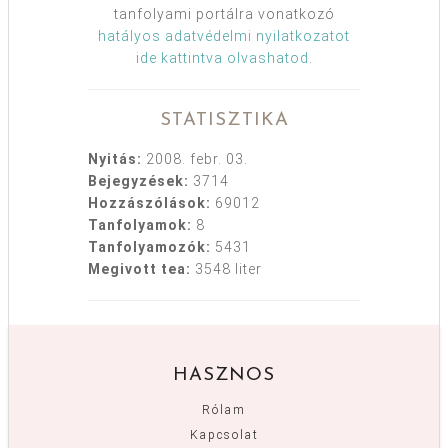
tanfolyami portálra vonatkozó
hatályos adatvédelmi nyilatkozatot
ide kattintva olvashatod
.
STATISZTIKA
Nyitás:
2008. febr. 03.
Bejegyzések:
3714
Hozzászólások:
69012
Tanfolyamok:
8
Tanfolyamozók:
5431
Megivott tea:
3548 liter
HASZNOS
Rólam
Kapcsolat