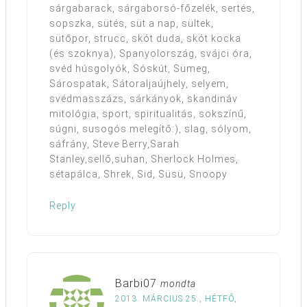
sárgabarack, sárgaborsó-főzelék, sertés,
sopszka, sütés, süt a nap, sültek,
sütőpor, strucc, skót duda, skót kocka
(és szoknya), Spanyolország, svájci óra,
svéd húsgolyók, Sóskút, Sümeg,
Sárospatak, Sátoraljaújhely, selyem,
svédmasszázs, sárkányok, skandináv
mitológia, sport, spiritualitás, sokszínű,
súgni, susogós melegítő:), slag, sólyom,
sáfrány, Steve Berry,Sarah
Stanley,sellő,suhan, Sherlock Holmes,
sétapálca, Shrek, Sid, Süsü, Snoopy
Reply
Barbi07
mondta
2013. MÁRCIUS 25., HÉTFŐ,