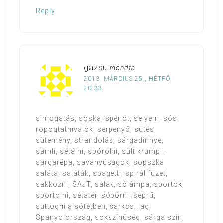
Reply
gazsu
mondta
2013. MÁRCIUS 25., HÉTFŐ,
20:33
simogatás, sóska, spenót, selyem, sós
ropogtatnivalók, serpenyő, sütés,
sütemény, strandolás, sárgadinnye,
sámli, sétálni, spórolni, sült krumpli,
sárgarépa, savanyúságok, sopszka
saláta, saláták, spagetti, spirál füzet,
sakkozni, SAJT, sálak, sólámpa, sportok,
sportolni, sétatér, söpörni, seprű,
suttogni a sötétben, sarkcsillag,
Spanyolország, sokszínűség, sárga szín,