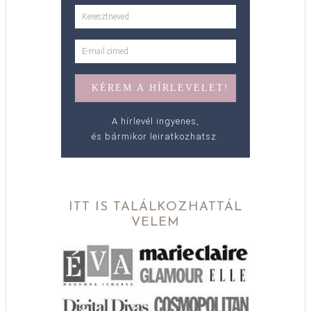
A hírlevél ingyenes,
és bármikor leiratkozhatsz.
ITT IS TALÁLKOZHATTÁL
VELEM