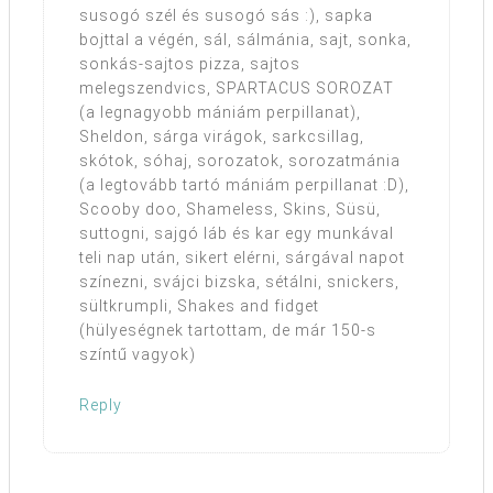
susogó szél és susogó sás :), sapka
bojttal a végén, sál, sálmánia, sajt, sonka,
sonkás-sajtos pizza, sajtos
melegszendvics, SPARTACUS SOROZAT
(a legnagyobb mániám perpillanat),
Sheldon, sárga virágok, sarkcsillag,
skótok, sóhaj, sorozatok, sorozatmánia
(a legtovább tartó mániám perpillanat :D),
Scooby doo, Shameless, Skins, Süsü,
suttogni, sajgó láb és kar egy munkával
teli nap után, sikert elérni, sárgával napot
színezni, svájci bizska, sétálni, snickers,
sültkrumpli, Shakes and fidget
(hülyeségnek tartottam, de már 150-s
színtű vagyok)
Reply