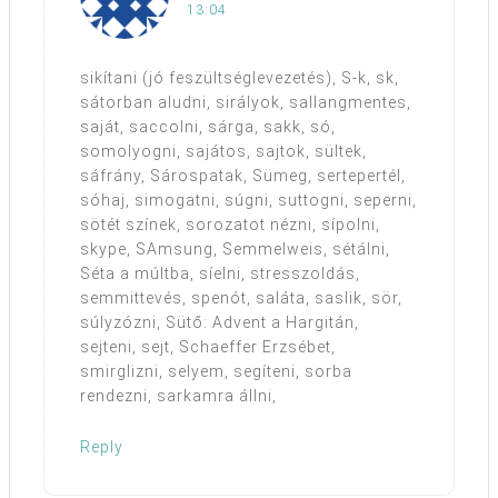
13:04
sikítani (jó feszültséglevezetés), S-k, sk,
sátorban aludni, sirályok, sallangmentes,
saját, saccolni, sárga, sakk, só,
somolyogni, sajátos, sajtok, sültek,
sáfrány, Sárospatak, Sümeg, sertepertél,
sóhaj, simogatni, súgni, suttogni, seperni,
sötét színek, sorozatot nézni, sípolni,
skype, SAmsung, Semmelweis, sétálni,
Séta a múltba, síelni, stresszoldás,
semmittevés, spenót, saláta, saslik, sör,
súlyzózni, Sütő: Advent a Hargitán,
sejteni, sejt, Schaeffer Erzsébet,
smirglizni, selyem, segíteni, sorba
rendezni, sarkamra állni,
Reply