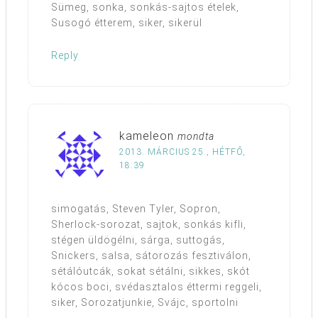
Sümeg, sonka, sonkás-sajtos ételek,
Susogó étterem, siker, sikerül
Reply
kameleon
mondta
2013. MÁRCIUS 25., HÉTFŐ,
18:39
simogatás, Steven Tyler, Sopron,
Sherlock-sorozat, sajtok, sonkás kifli,
stégen üldögélni, sárga, suttogás,
Snickers, salsa, sátorozás fesztiválon,
sétálóutcák, sokat sétálni, sikkes, skót
kócos boci, svédasztalos éttermi reggeli,
siker, Sorozatjunkie, Svájc, sportolni