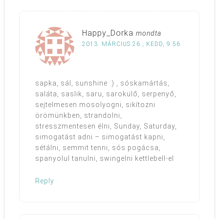
Happy_Dorka
mondta
2013. MÁRCIUS 26., KEDD, 9:56
sapka, sál, sunshine :) , sóskamártás,
saláta, saslik, saru, sarokülő, serpenyő,
sejtelmesen mosolyogni, sikítozni
örömünkben, strandolni,
stresszmentesen élni, Sunday, Saturday,
simogatást adni – simogatást kapni,
sétálni, semmit tenni, sós pogácsa,
spanyolul tanulni, swingelni kettlebell-el
Reply