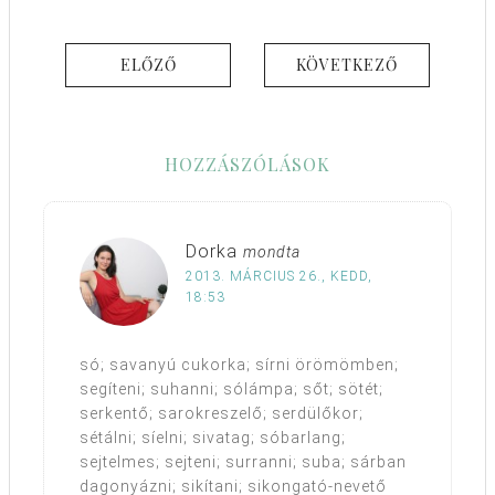
ELŐZŐ
KÖVETKEZŐ
HOZZÁSZÓLÁSOK
Dorka
mondta
2013. MÁRCIUS 26., KEDD,
18:53
só; savanyú cukorka; sírni örömömben;
segíteni; suhanni; sólámpa; sőt; sötét;
serkentő; sarokreszelő; serdülőkor;
sétálni; síelni; sivatag; sóbarlang;
sejtelmes; sejteni; surranni; suba; sárban
dagonyázni; sikítani; sikongató-nevető