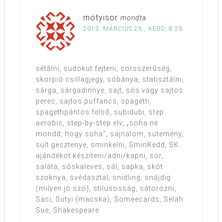
mötyisor
mondta
2013. MÁRCIUS 26., KEDD, 8:26
sétálni, sudokut fejteni, sorsszerűség,
skorpió csillagjegy, sóbánya, statisztálni,
sárga, sárgadinnye, sajt, sós vagy sajtos
perec, sajtos puffancs, spagetti,
spagettipántos felső, subidubi, step
aerobic, step-by-step elv, „soha ne
mondd, hogy soha”, sajnálom, sütemény,
sült gesztenye, sminkelni, SminKedd, SK
ajándékot készíteni/adni/kapni, sör,
saláta, sóskaleves, sál, sapka, skót
szoknya, svédasztal, snidling, snájdig
(milyen jó szó), stílusosság, sátorozni,
Saci, Sutyi (macska), Someecards, Selah
Sue, Shakespeare