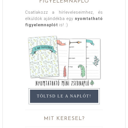
FIGYELEMNAPLÓ
Csatlakozz a hírleveleseimhez, és
elküldök ajándékba egy
nyomtatható
figyelemnaplót
is! :)
TÖLTSD LE A NAPLÓT!
MIT KERESEL?