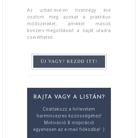
Az urban:eve-en tizennégy éve
osztom meg azokat a praktikus
módszereket, amikkel mások
konzerv-megoldásait a saját utadra
cserélheted.
RAJTA VAGY A LISTÁN?
Csatlakozz a hírlevelem
harmincezres közösségéhez!
Motiváció & inspiráció
egyenesen az e-mail fiókodba! :)