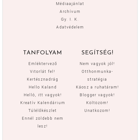
Médiaajánlat
Archívum
Gy. I. K.
Adatvédelem
TANFOLYAM
SEGÍTSÉG!
Emléktervező
Nem vagyok jól!
Vitorlát fel!
Otthonmunka-
Kertésznadrág
stratégia
Hello Kaland
Káosz a ruhatáram!
Helló, itt vagyok!
Blogger vagyok!
Kreatív Kalendárium
Költözöm!
Túlélőkészlet
Unatkozom!
Ennél zöldebb nem
lesz!