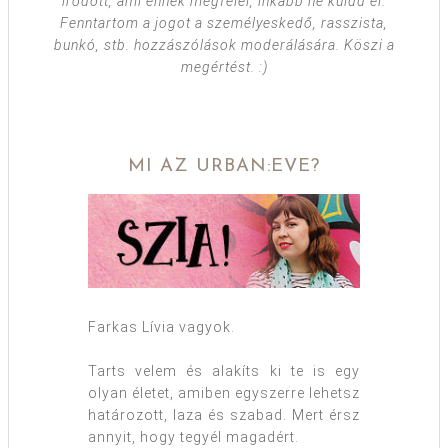
íródott, ami ennek megfelel, inkább ne küldd el.
Fenntartom a jogot a személyeskedő, rasszista,
bunkó, stb. hozzászólások moderálására. Köszi a
megértést. :)
MI AZ URBAN:EVE?
Farkas Lívia vagyok.
Tarts velem és alakíts ki te is egy
olyan életet, amiben egyszerre lehetsz
határozott, laza és szabad. Mert érsz
annyit, hogy tegyél magadért.