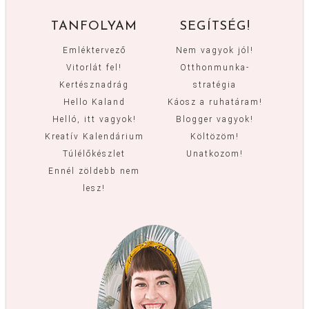
TANFOLYAM
SEGÍTSÉG!
Emléktervező
Nem vagyok jól!
Vitorlát fel!
Otthonmunka-
Kertésznadrág
stratégia
Hello Kaland
Káosz a ruhatáram!
Helló, itt vagyok!
Blogger vagyok!
Kreatív Kalendárium
Költözöm!
Túlélőkészlet
Unatkozom!
Ennél zöldebb nem
lesz!