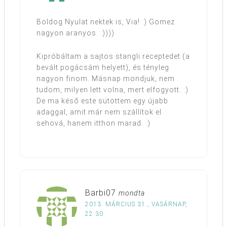
Boldog Nyulat nektek is, Via! :) Gomez
nagyon aranyos. :))))
Kipróbáltam a sajtos stangli receptedet (a
bevált pogácsám helyett), és tényleg
nagyon finom. Másnap mondjuk, nem
tudom, milyen lett volna, mert elfogyott. :)
De ma késő este sütöttem egy újabb
adaggal, amit már nem szállítok el
sehová, hanem itthon marad. :)
Barbi07
mondta
2013. MÁRCIUS 31., VASÁRNAP,
22:30