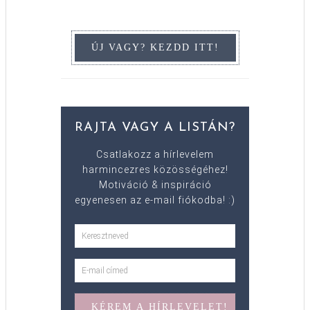
RAJTA VAGY A LISTÁN?
Csatlakozz a hírlevelem
harmincezres közösségéhez!
Motiváció & inspiráció
egyenesen az e-mail fiókodba! :)