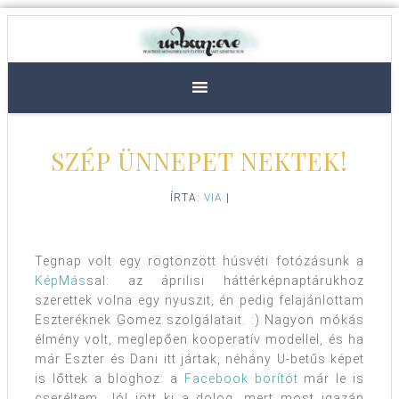
SZÉP ÜNNEPET NEKTEK!
ÍRTA:
VIA
|
Tegnap volt egy rögtönzött húsvéti fotózásunk a
KépMás
sal: az áprilisi háttérképnaptárukhoz
szerettek volna egy nyuszit, én pedig felajánlottam
Eszteréknek Gomez szolgálatait. :) Nagyon mókás
élmény volt, meglepően kooperatív modellel, és ha
már Eszter és Dani itt jártak, néhány U-betűs képet
is lőttek a bloghoz: a
Facebook borítót
már le is
cseréltem. Jól jött ki a dolog, mert most igazán