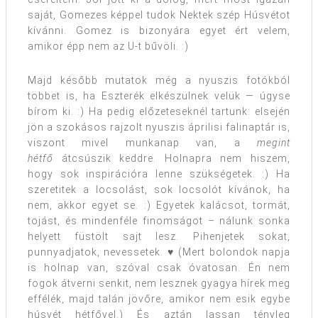
saját, Gomezes képpel tudok Nektek szép Húsvétot
kívánni. Gomez is bizonyára egyet ért velem,
amikor épp nem az U-t bűvöli. :)
Majd később mutatok még a nyuszis fotókból
többet is, ha Eszterék elkészülnek velük — úgyse
bírom ki. :) Ha pedig előzeteseknél tartunk: elsején
jön a szokásos rajzolt nyuszis áprilisi falinaptár is,
viszont mivel munkanap van, a
megint
hétfő
átcsúszik keddre. Holnapra nem hiszem,
hogy sok inspirációra lenne szükségetek. :) Ha
szeretitek a locsolást, sok locsolót kívánok, ha
nem, akkor egyet se. :) Egyetek kalácsot, tormát,
tojást, és mindenféle finomságot – nálunk sonka
helyett füstölt sajt lesz. Pihenjetek sokat,
punnyadjatok, nevessetek. ♥ (Mert bolondok napja
is holnap van, szóval csak óvatosan. Én nem
fogok átverni senkit, nem lesznek gyagya hírek meg
effélék, majd talán jövőre, amikor nem esik egybe
húsvét hétfővel.) És aztán lassan tényleg