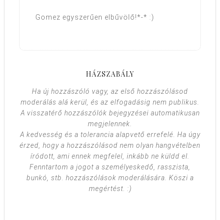
Gomez egyszerűen elbűvölő!*-* :)
HÁZSZABÁLY
Ha új hozzászóló vagy, az első hozzászólásod
moderálás alá kerül, és az elfogadásig nem publikus.
A visszatérő hozzászólók bejegyzései automatikusan
megjelennek.
A kedvesség és a tolerancia alapvető errefelé. Ha úgy
érzed, hogy a hozzászólásod nem olyan hangvételben
íródott, ami ennek megfelel, inkább ne küldd el.
Fenntartom a jogot a személyeskedő, rasszista,
bunkó, stb. hozzászólások moderálására. Köszi a
megértést. :)