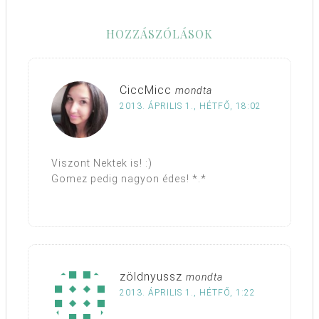
HOZZÁSZÓLÁSOK
CiccMicc
mondta
2013. ÁPRILIS 1., HÉTFŐ, 18:02
Viszont Nektek is! :)
Gomez pedig nagyon édes! *.*
zöldnyussz
mondta
2013. ÁPRILIS 1., HÉTFŐ, 1:22