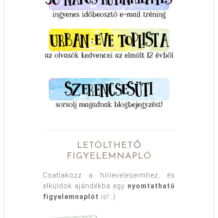
LETÖLTHETŐ
FIGYELEMNAPLÓ
Csatlakozz a hírleveleseimhez, és
elküldök ajándékba egy
nyomtatható
figyelemnaplót
is! :)