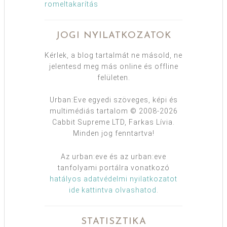
romeltakarítás
JOGI NYILATKOZATOK
Kérlek, a blog tartalmát ne másold, ne
jelentesd meg más online és offline
felületen.
Urban:Eve egyedi szöveges, képi és
multimédiás tartalom © 2008-2026
Cabbit Supreme LTD, Farkas Lívia.
Minden jog fenntartva!
Az urban:eve és az urban:eve
tanfolyami portálra vonatkozó
hatályos adatvédelmi nyilatkozatot
ide kattintva olvashatod
.
STATISZTIKA