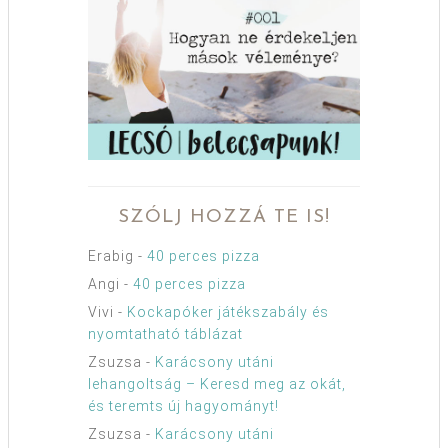
SZÓLJ HOZZÁ TE IS!
Erabig
-
40 perces pizza
Angi
-
40 perces pizza
Vivi
-
Kockapóker játékszabály és
nyomtatható táblázat
Zsuzsa
-
Karácsony utáni
lehangoltság – Keresd meg az okát,
és teremts új hagyományt!
Zsuzsa
-
Karácsony utáni