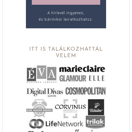
A hírlevél ingyenes,
és bármikor leiratkozhatsz.
ITT IS TALÁLKOZHATTÁL
VELEM