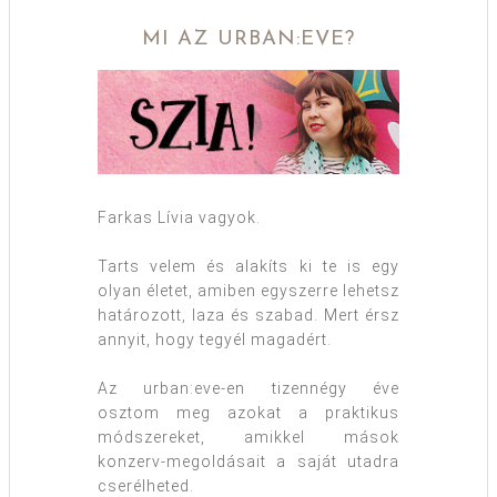
MI AZ URBAN:EVE?
Farkas Lívia vagyok.
Tarts velem és alakíts ki te is egy
olyan életet, amiben egyszerre lehetsz
határozott, laza és szabad. Mert érsz
annyit, hogy tegyél magadért.
Az urban:eve-en tizennégy éve
osztom meg azokat a praktikus
módszereket, amikkel mások
konzerv-megoldásait a saját utadra
cserélheted.