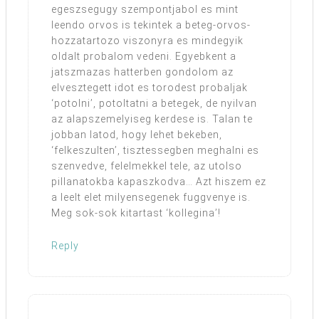
egeszsegugy szempontjabol es mint
leendo orvos is tekintek a beteg-orvos-
hozzatartozo viszonyra es mindegyik
oldalt probalom vedeni. Egyebkent a
jatszmazas hatterben gondolom az
elvesztegett idot es torodest probaljak
‘potolni’, potoltatni a betegek, de nyilvan
az alapszemelyiseg kerdese is. Talan te
jobban latod, hogy lehet bekeben,
‘felkeszulten’, tisztessegben meghalni es
szenvedve, felelmekkel tele, az utolso
pillanatokba kapaszkodva… Azt hiszem ez
a leelt elet milyensegenek fuggvenye is.
Meg sok-sok kitartast ‘kollegina’!
Reply