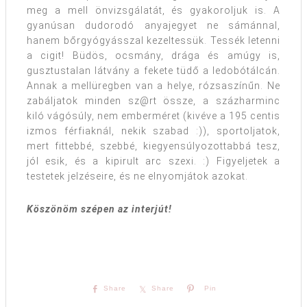
meg a mell önvizsgálatát, és gyakoroljuk is. A
gyanúsan dudorodó anyajegyet ne sámánnal,
hanem bőrgyógyásszal kezeltessük. Tessék letenni
a cigit! Büdös, ocsmány, drága és amúgy is,
gusztustalan látvány a fekete tüdő a ledobótálcán.
Annak a mellüregben van a helye, rózsaszínűn. Ne
zabáljatok minden sz@rt össze, a százharminc
kiló vágósúly, nem emberméret (kivéve a 195 centis
izmos férfiaknál, nekik szabad :)), sportoljatok,
mert fittebbé, szebbé, kiegyensúlyozottabbá tesz,
jól esik, és a kipirult arc szexi. :) Figyeljetek a
testetek jelzéseire, és ne elnyomjátok azokat.
Köszönöm szépen az interjút!
Share
Share
Pin