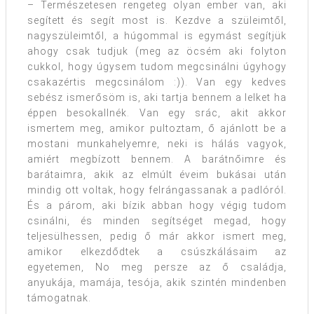
– Természetesen rengeteg olyan ember van, aki
segített és segít most is. Kezdve a szüleimtől,
nagyszüleimtől, a húgommal is egymást segítjük
ahogy csak tudjuk (meg az öcsém aki folyton
cukkol, hogy úgysem tudom megcsinálni úgyhogy
csakazértis megcsinálom :)). Van egy kedves
sebész ismerősöm is, aki tartja bennem a lelket ha
éppen besokallnék. Van egy srác, akit akkor
ismertem meg, amikor pultoztam, ő ajánlott be a
mostani munkahelyemre, neki is hálás vagyok,
amiért megbízott bennem. A barátnőimre és
barátaimra, akik az elmúlt éveim bukásai után
mindig ott voltak, hogy felrángassanak a padlóról.
És a párom, aki bízik abban hogy végig tudom
csinálni, és minden segítséget megad, hogy
teljesülhessen, pedig ő már akkor ismert meg,
amikor elkezdődtek a csúszkálásaim az
egyetemen, No meg persze az ő családja,
anyukája, mamája, tesója, akik szintén mindenben
támogatnak.