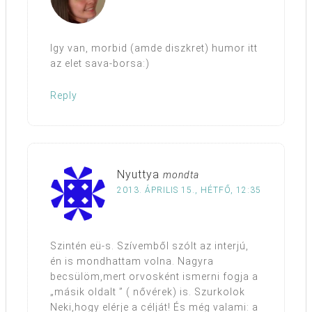
Igy van, morbid (amde diszkret) humor itt
az elet sava-borsa:)
Reply
Nyuttya
mondta
2013. ÁPRILIS 15., HÉTFŐ, 12:35
Szintén eü-s. Szívemből szólt az interjú,
én is mondhattam volna. Nagyra
becsülöm,mert orvosként ismerni fogja a
„másik oldalt ” ( nővérek) is. Szurkolok
Neki,hogy elérje a célját! És még valami: a