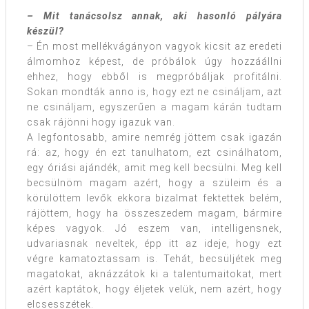
– Mit tanácsolsz annak, aki hasonló pályára
készül?
– Én most mellékvágányon vagyok kicsit az eredeti
álmomhoz képest, de próbálok úgy hozzáállni
ehhez, hogy ebből is megpróbáljak profitálni.
Sokan mondták anno is, hogy ezt ne csináljam, azt
ne csináljam, egyszerűen a magam kárán tudtam
csak rájönni hogy igazuk van.
A legfontosabb, amire nemrég jöttem csak igazán
rá: az, hogy én ezt tanulhatom, ezt csinálhatom,
egy óriási ajándék, amit meg kell becsülni. Meg kell
becsülnöm magam azért, hogy a szüleim és a
körülöttem levők ekkora bizalmat fektettek belém,
rájöttem, hogy ha összeszedem magam, bármire
képes vagyok. Jó eszem van, intelligensnek,
udvariasnak neveltek, épp itt az ideje, hogy ezt
végre kamatoztassam is. Tehát, becsüljétek meg
magatokat, aknázzátok ki a talentumaitokat, mert
azért kaptátok, hogy éljetek velük, nem azért, hogy
elcsesszétek.