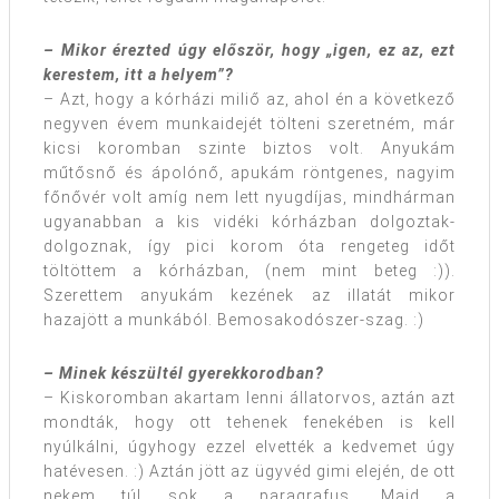
– Mikor érezted úgy először, hogy „igen, ez az, ezt
kerestem, itt a helyem”?
– Azt, hogy a kórházi miliő az, ahol én a következő
negyven évem munkaidejét tölteni szeretném, már
kicsi koromban szinte biztos volt. Anyukám
műtősnő és ápolónő, apukám röntgenes, nagyim
főnővér volt amíg nem lett nyugdíjas, mindhárman
ugyanabban a kis vidéki kórházban dolgoztak-
dolgoznak, így pici korom óta rengeteg időt
töltöttem a kórházban, (nem mint beteg :)).
Szerettem anyukám kezének az illatát mikor
hazajött a munkából. Bemosakodószer-szag. :)
– Minek készültél gyerekkorodban?
– Kiskoromban akartam lenni állatorvos, aztán azt
mondták, hogy ott tehenek fenekében is kell
nyúlkálni, úgyhogy ezzel elvették a kedvemet úgy
hatévesen. :) Aztán jött az ügyvéd gimi elején, de ott
nekem túl sok a paragrafus. Majd a