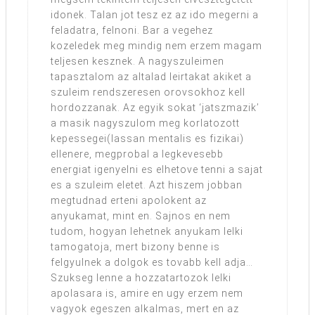
idonek. Talan jot tesz ez az ido megerni a
feladatra, felnoni. Bar a vegehez
kozeledek meg mindig nem erzem magam
teljesen kesznek. A nagyszuleimen
tapasztalom az altalad leirtakat akiket a
szuleim rendszeresen orovsokhoz kell
hordozzanak. Az egyik sokat ‘jatszmazik’
a masik nagyszulom meg korlatozott
kepessegei(lassan mentalis es fizikai)
ellenere, megprobal a legkevesebb
energiat igenyelni es elhetove tenni a sajat
es a szuleim eletet. Azt hiszem jobban
megtudnad erteni apolokent az
anyukamat, mint en. Sajnos en nem
tudom, hogyan lehetnek anyukam lelki
tamogatoja, mert bizony benne is
felgyulnek a dolgok es tovabb kell adja…
Szukseg lenne a hozzatartozok lelki
apolasara is, amire en ugy erzem nem
vagyok egeszen alkalmas, mert en az