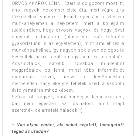
ORVOS AKAROK LENNI. Ezért is dolgozom most itt,
ahol vagyok, november eleje óta, mert végre újra
tűzközelben vagyok. :) Emiatt speciális a jelenlegi
munkahelyemen a helyzetem, mert a kollégáim
tudják rólam, hogy orvosis vagyok, és hogy jóval
nagyobb a tudásom (plusz volt már többféle
gyakorlatunk is az egyetemen), mint ami ehhez a
munkához kellhet, így nagyon sok olyan dologba is
besegítek nekik, amit amúgy nem én csinálnék.
Asszisztálok, satöbbi, továbbá mindenhol
megpróbálok ott lenni, minél több információt
magamba szívni, amivel a későbbiekben
mérhetetlen nagy előnyre tehetek szert a későbbi
évfolyamtársaimhoz képest.
Szóval ott vagyok, ahol mindig is lenni akartam,
bár nem egészen azt csinálom amit majd
szeretnék, de arrafelé haladok. :)
– Van olyan ember, aki sokat segített, támogatott
téged az utadon?