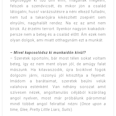
segítséggel ki tud ülni enni, magának megkeni,
felszeli a szendvicsét, és mikor jön a család
látogatni, huss! varázsütésre a néni elkezd fulladni,
nem tud a takarójára kikészített zsepiért sem
elnyúlni, nagyhalált rendez. Na ez az amit nem
bírok. Az érzelmi terrort. Ilyenkor nagyon kiakadok-
persze nem a beteg és a család előtt. Ám ezek nem
olyan dolgok, ami miatt otthagynám ezt a munkát.
– Mivel kapcsolódsz ki munkaidőn kívül?
– Szeretek sportolni, bár most télen sokat voltam
beteg, így ez nem ment olyan jól, de amúgy falat
mászunk. Ha kitavaszodik, újra biciklivel fogok
dolgozni járni, iszonyú jól kitisztítja a fejemet.
Imádom a barátaimat, szeretek beülni velük
valahova esténként. Van néhány sorozat amit
szívesen nézek, angoltanulás céljából kizárólag
angol nyelven, most már próbálunk párommal
minél többet angol felirattal nézni (
Once upon a
time, Glee, Pretty Little Liars, Suits
).