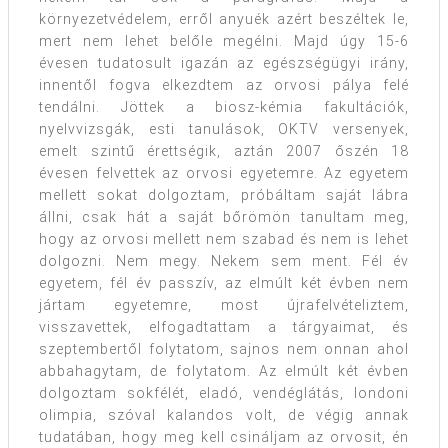
környezetvédelem, erről anyuék azért beszéltek le,
mert nem lehet belőle megélni. Majd úgy 15-6
évesen tudatosult igazán az egészségügyi irány,
innentől fogva elkezdtem az orvosi pálya felé
tendálni. Jöttek a biosz-kémia fakultációk,
nyelvvizsgák, esti tanulások, OKTV versenyek,
emelt szintű érettségik, aztán 2007 őszén 18
évesen felvettek az orvosi egyetemre. Az egyetem
mellett sokat dolgoztam, próbáltam saját lábra
állni, csak hát a saját bőrömön tanultam meg,
hogy az orvosi mellett nem szabad és nem is lehet
dolgozni. Nem megy. Nekem sem ment. Fél év
egyetem, fél év passzív, az elmúlt két évben nem
jártam egyetemre, most újrafelvételiztem,
visszavettek, elfogadtattam a tárgyaimat, és
szeptembertől folytatom, sajnos nem onnan ahol
abbahagytam, de folytatom. Az elmúlt két évben
dolgoztam sokfélét, eladó, vendéglátás, londoni
olimpia, szóval kalandos volt, de végig annak
tudatában, hogy meg kell csináljam az orvosit, én