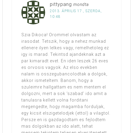
pittypang
mondta
2013. ÁPRILIS 17., SZERDA,
10:48
Szia Dikoca! Orommel olvastam az
irasodat. Tetszik, hogy a nehez munkad
ellenere ilyen lelkes vagy, remelhetoleg ez
igy is marad. Tekintsd ajandeknak azt a
par kimaradt evet. En iden leszek 26 eves
es orvosis vagyok. Az elso evekben
nalam is osszegubancolodtak a dolgok,
akkor ismeteltem. Banom, hogy a
szuleimre hallgattam es nem mentem el
dolgozni, mert a sok ‘szabad’ ido amit a
tanulasra kellett volna forditani
megengedte, hogy magamba forduljak,
egy kicsit elszigetelodjek (ettol) a vilagtol.
Persze en is gazdagodtam es fejlodtem
mas dolgokban az ido alatt, tehat
megsem tekintem teljesen elvesztegetett