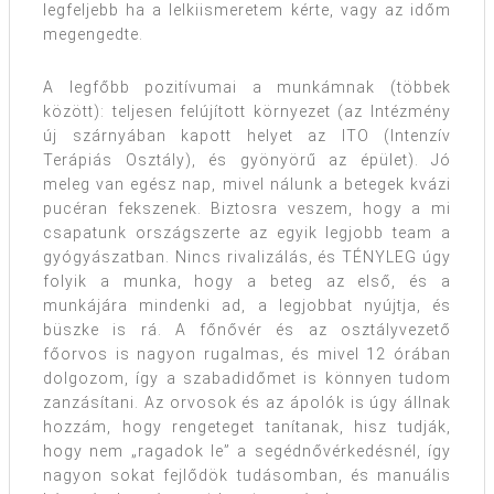
legfeljebb ha a lelkiismeretem kérte, vagy az időm
megengedte.
A legfőbb pozitívumai a munkámnak (többek
között): teljesen felújított környezet (az Intézmény
új szárnyában kapott helyet az ITO (Intenzív
Terápiás Osztály), és gyönyörű az épület). Jó
meleg van egész nap, mivel nálunk a betegek kvázi
pucéran fekszenek. Biztosra veszem, hogy a mi
csapatunk országszerte az egyik legjobb team a
gyógyászatban. Nincs rivalizálás, és TÉNYLEG úgy
folyik a munka, hogy a beteg az első, és a
munkájára mindenki ad, a legjobbat nyújtja, és
büszke is rá. A főnővér és az osztályvezető
főorvos is nagyon rugalmas, és mivel 12 órában
dolgozom, így a szabadidőmet is könnyen tudom
zanzásítani. Az orvosok és az ápolók is úgy állnak
hozzám, hogy rengeteget tanítanak, hisz tudják,
hogy nem „ragadok le” a segédnővérkedésnél, így
nagyon sokat fejlődök tudásomban, és manuális