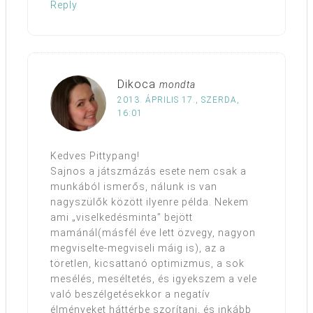
Reply
Dikoca
mondta
2013. ÁPRILIS 17., SZERDA,
16:01
Kedves Pittypang!
Sajnos a játszmázás esete nem csak a
munkából ismerős, nálunk is van
nagyszülők között ilyenre példa. Nekem
ami „viselkedésminta” bejött
mamánál(másfél éve lett özvegy, nagyon
megviselte-megviseli máig is), az a
töretlen, kicsattanó optimizmus, a sok
mesélés, meséltetés, és igyekszem a vele
való beszélgetésekkor a negatív
élményeket háttérbe szorítani, és inkább