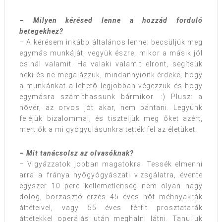
– Milyen kérésed lenne a hozzád forduló
betegekhez?
– A kérésem inkább általános lenne: becsüljük meg
egymás munkáját, vegyük észre, mikor a másik jól
csinál valamit. Ha valaki valamit elront, segítsük
neki és ne megalázzuk, mindannyionk érdeke, hogy
a munkánkat a lehető legjobban végezzük és hogy
egymásra számíthassunk bármikor. :) Plusz: a
nővér, az orvos jót akar, nem bántani. Legyünk
feléjük bizalommal, és tiszteljük meg őket azért,
mert ők a mi gyógyulásunkra tették fel az életüket.
– Mit tanácsolsz az olvasóknak?
– Vigyázzatok jobban magatokra. Tessék elmenni
arra a fránya nyőgyógyászati vizsgálatra, évente
egyszer 10 perc kellemetlenség nem olyan nagy
dolog, borzasztó érzés 45 éves nőt méhnyakrák
áttéteivel, vagy 55 éves férfit prosztatarák
áttétekkel operálás után meghalni látni. Tanuljuk