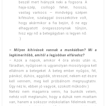
beszél mert hiányzik neki a fogsora. A
haja-szép, csillogó fehér, hosszú,
vastag varkocs — mindvégig szépen
kifésülve, szalaggal össszekötve volt,
hogy akármikor a fia bejön, ő ne egy
elhagyatott öregasszonynak tűnjön,
hisz egy nő a betegágyban is legyen nő.
:)
– Milyen kihívások vannak a munkádban? Mi a
legkimerítőbb, amitől a legjobban elfáradsz?
– Azok a napok, amikor 4 óra alvás után is,
fáradtan, nyűgösen is ugyanolyan mosolyogva kell
ellátnom a betegeket. A beteg ember nyűgös, fél,
pánikol, dühös, aggódik, stresszel, nekem ezt észre
kell vennem, meg kell próbálnom megnyugtatni.
Úgy néz ki, ebben jó vagyok, szokott működni:)
Nehéz nem magamra venni, ha bunkók velem,
nehéz volt megtanulni, hogy a dühük nem miattam
van, hanem a sokszor indokolatlan félelmeik miatt,