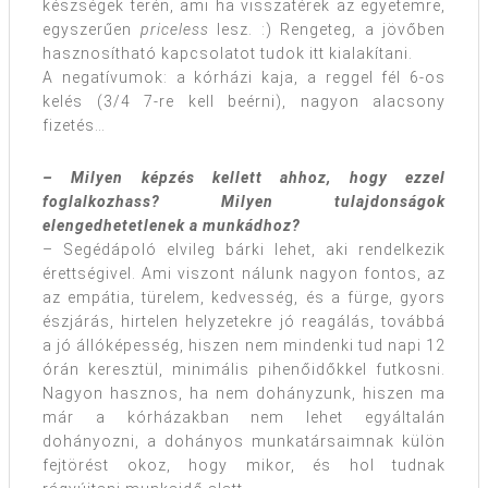
készségek terén, ami ha visszatérek az egyetemre,
egyszerűen
priceless
lesz. :) Rengeteg, a jövőben
hasznosítható kapcsolatot tudok itt kialakítani.
A negatívumok: a kórházi kaja, a reggel fél 6-os
kelés (3/4 7-re kell beérni), nagyon alacsony
fizetés…
– Milyen képzés kellett ahhoz, hogy ezzel
foglalkozhass? Milyen tulajdonságok
elengedhetetlenek a munkádhoz?
– Segédápoló elvileg bárki lehet, aki rendelkezik
érettségivel. Ami viszont nálunk nagyon fontos, az
az empátia, türelem, kedvesség, és a fürge, gyors
észjárás, hirtelen helyzetekre jó reagálás, továbbá
a jó állóképesség, hiszen nem mindenki tud napi 12
órán keresztül, minimális pihenőidőkkel futkosni.
Nagyon hasznos, ha nem dohányzunk, hiszen ma
már a kórházakban nem lehet egyáltalán
dohányozni, a dohányos munkatársaimnak külön
fejtörést okoz, hogy mikor, és hol tudnak