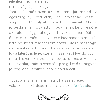
jelenlegi munkája még
nem a végcél, csak egy
fontos állomás azon az úton, amit jár: marad az
egészségügyi területen, de orvosnak készül,
szeptembertől folytatja is a tanulmányait. Dikóca
jó példa arra, hogy attól, hogy nem sikerült elsőre
az álom úgy, ahogy eltervezted, kerülőűton,
átmenetileg mást, de az eredetihez hasonló munkát
betöltve közel maradhatsz hozzá, kicsit máshogy,
de továbbra is foglalkozhatsz azzal, amit szeretsz.
Így a kitérőt is lehet szeretni, szenvedéllyel dolgozni
rajta, hiszen ez vezet a célhoz, az út része. A plusz
tapasztalat, más szemszög pedig később nagyon
jól fog jönni, amikor végre eléred a célt.
Továbbra is lehet jelentkezni, ha szeretnétek
válaszolni a kérdéseimre! Részletek a
felhívás
ban.