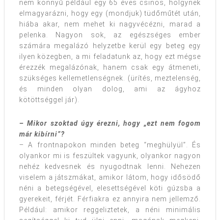
nem könnyű például egy 65 éves csinos, hölgynek
elmagyarázni, hogy egy (mondjuk) tüdőműtét után,
hiába akar, nem mehet ki nagyvécézni, marad a
pelenka. Nagyon sok, az egészséges ember
számára megalázó helyzetbe kerül egy beteg egy
ilyen közegben, a mi feladatunk az, hogy ezt mégse
érezzék megalázónak, hanem csak egy átmeneti,
szükséges kellemetlenségnek. (ürítés, meztelenség,
és minden olyan dolog, ami az ágyhoz
kötöttséggel jár).
– Mikor szoktad úgy érezni, hogy „ezt nem fogom
már kibírni”?
– A frontnapokon minden beteg “meghülyül”. És
olyankor mi is feszültek vagyunk, olyankor nagyon
nehéz kedvesnek és nyugodtnak lenni. Nehezen
viselem a játszmákat, amikor látom, hogy idősödő
néni a betegségével, elesettségével köti gúzsba a
gyerekeit, férjét. Férfiakra ez annyira nem jellemző.
Például: amikor reggeliztetek, a néni minimális