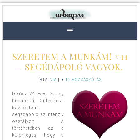
SZERETEM A MUNKÁM! #11
– SEGÉDÁPOLÓ VAGYOK.
ÍRTA:
VIA
|
12 HOZZÁSZÓLÁS
Dikóca 24 éves, és egy
budapesti Onkológiai
központban
segédápoló az Intenzív
osztályon. A
történetében az a
különleges, hogy a