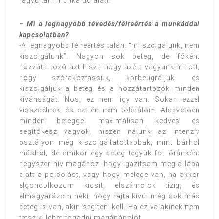
rágyújtani munkaidő alatt.
– Mi a legnagyobb tévedés/félreértés a munkáddal
kapcsolatban?
-A legnagyobb félreértés talán: “mi szolgálunk, nem
kiszolgálunk”. Nagyon sok beteg, de főként
hozzátartozó azt hiszi, hogy azért vagyunk mi ott,
hogy szórakoztassuk, körbeugráljuk, és
kiszolgáljuk a beteg és a hozzátartozók minden
kívánságát. Nos, ez nem így van. Sokan ezzel
visszaélnek, és ezt én nem tolerálom. Alapvetően
minden beteggel maximálisan kedves és
segítőkész vagyok, hiszen nálunk az intenzív
osztályon még kiszolgáltatottabbak, mint bárhol
máshol, de amikor egy beteg tegyük fel, óránként
négyszer hív magához, hogy igazítsam meg a lába
alatt a polcolást, vagy hogy melege van, na akkor
elgondolkozom kicsit, elszámolok tízig, és
elmagyarázom neki, hogy rajta kívül még sok más
beteg is van, akin segíteni kell. Ha ez valakinek nem
tetszik, lehet fogadni magánápolót.