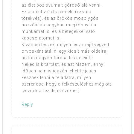
az élet pozitívumait górcső alá venni.
Ez a pozitív életszemlélet(re való
törekvés), és az örökös mosolygós
hozzáállás nagyban megkönnyíti a
munkámat is, és a betegekkel való
kapcsolatomat is.
Kíváncsi leszek, milyen lesz majd végzett
orvosként átállni egy kicsit más oldalra,
biztos nagyon furcsa lesz eleinte.
Neked is kitartást, és azt hiszem, ennyi
idősen nem is igazán lehet teljesen
késznek lenni a feladatra, milyen
szerencse, hogy a felkészüléshez még ott
lesznek a rezidens évek is:)
Reply