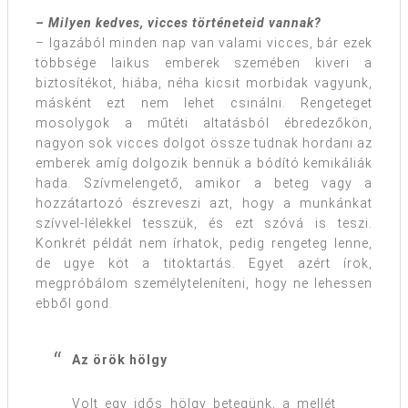
– Milyen kedves, vicces történeteid vannak?
– Igazából minden nap van valami vicces, bár ezek
többsége laikus emberek szemében kiveri a
biztosítékot, hiába, néha kicsit morbidak vagyunk,
másként ezt nem lehet csinálni. Rengeteget
mosolygok a műtéti altatásból ébredezőkön,
nagyon sok vicces dolgot össze tudnak hordani az
emberek amíg dolgozik bennük a bódító kemikáliák
hada. Szívmelengető, amikor a beteg vagy a
hozzátartozó észreveszi azt, hogy a munkánkat
szívvel-lélekkel tesszük, és ezt szóvá is teszi.
Konkrét példát nem írhatok, pedig rengeteg lenne,
de ugye köt a titoktartás. Egyet azért írok,
megpróbálom személyteleníteni, hogy ne lehessen
ebből gond.
Az örök hölgy
Volt egy idős hölgy betegünk, a mellét