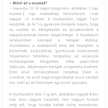
– Miből áll a munkád?
– Havonta 12-14 napot dolgozom, általában 2 nap
munka-2 nap szabadnap felosztással, csak
nappal, 12 órában. A munkaidőm reggel 7-kor
kezdődik, de ¾ 7-re igyekszik mindenki beérni, hogy
az osztály és betegátadás az éjszakásoktól a
nappalosoknak hamar megtörténjen. A munkaköri
leírásomban szerepel a betegek etetése,
mosdatása, a szakápolók keze alá besegítés, a
kórtermek, eszköztárak, gyorkocsik eszközeinek
folyamatos feltöltése, rendezése, az eszközök
tisztaságának felügyelete, néha papírokkal
futkosás, alkalmasint betegek vizsgálatra kísérete.
Ezen kívül természetesen rengeteg mást is
csinálok, de erről majd megpróbálok kicsit később
írni, mert az én helyzetem egy kicsit speciális.
A munkaidőm este 7-ig tart, általában negyed 8-kor
már úton vagyok hazafelé, nem nagyon fordult
még elő, hogy tovább kellett volna maradnom,