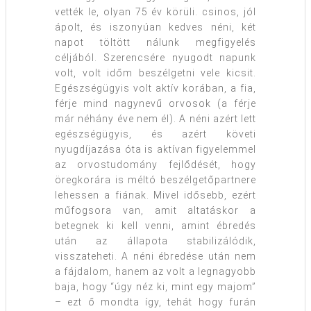
vették le, olyan 75 év körüli. csinos, jól
ápolt, és iszonyúan kedves néni, két
napot töltött nálunk megfigyelés
céljából. Szerencsére nyugodt napunk
volt, volt időm beszélgetni vele kicsit.
Egészségügyis volt aktív korában, a fia,
férje mind nagynevű orvosok (a férje
már néhány éve nem él). A néni azért lett
egészségügyis, és azért követi
nyugdíjazása óta is aktívan figyelemmel
az orvostudomány fejlődését, hogy
öregkorára is méltó beszélgetőpartnere
lehessen a fiának. Mivel idősebb, ezért
műfogsora van, amit altatáskor a
betegnek ki kell venni, amint ébredés
után az állapota stabilizálódik,
visszateheti. A néni ébredése után nem
a fájdalom, hanem az volt a legnagyobb
baja, hogy “úgy néz ki, mint egy majom”
– ezt ő mondta így, tehát hogy furán