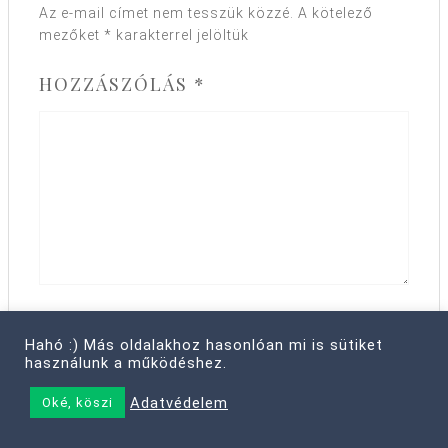
Az e-mail címet nem tesszük közzé.
A kötelező
mezőket
*
karakterrel jelöltük
HOZZÁSZÓLÁS
*
NÉV
*
Hahó :) Más oldalakhoz hasonlóan mi is sütiket
használunk a működéshez.
Adatvédelem
Oké, köszi
E-MAIL CÍM
*