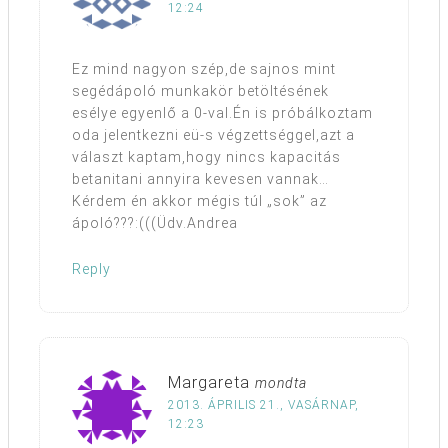
12:24
Ez mind nagyon szép,de sajnos mint
segédápoló munkakör betöltésének
esélye egyenlő a 0-val.Én is próbálkoztam
oda jelentkezni eü-s végzettséggel,azt a
választ kaptam,hogy nincs kapacitás
betanitani annyira kevesen vannak…
Kérdem én akkor mégis túl „sok” az
ápoló???:(((Üdv.Andrea
Reply
Margareta
mondta
2013. ÁPRILIS 21., VASÁRNAP,
12:23